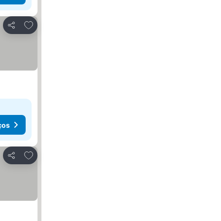
Adicionar aos favoritos
Partilhar
ços
Adicionar aos favoritos
Partilhar