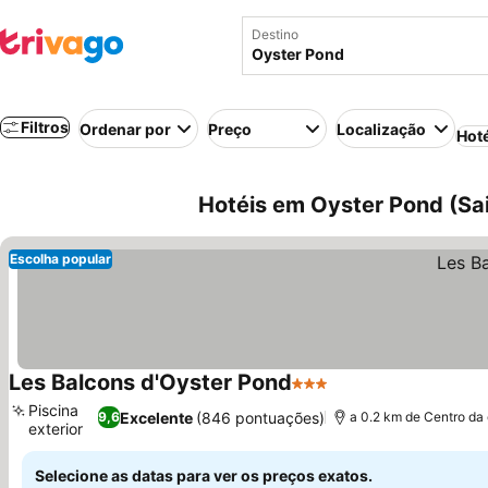
Destino
Filtros
Ordenar por
Preço
Localização
Hot
Hotéis em Oyster Pond (Sai
Escolha popular
Les Balcons d'Oyster Pond
3 Estrelas
Ver preços
Piscina
Excelente
(846 pontuações)
9,6
a 0.2 km de Centro da
exterior
Ver preços
Selecione as datas para ver os preços exatos.