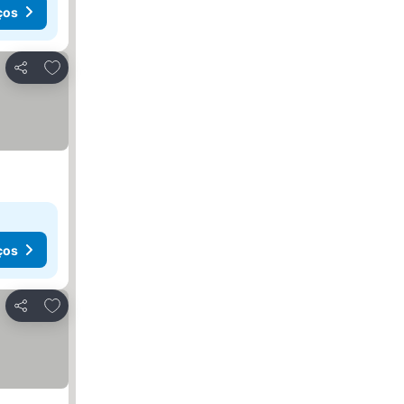
ços
Adicionar aos favoritos
Partilhar
ços
Adicionar aos favoritos
Partilhar