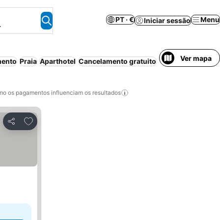
PT · €
Menu
Iniciar sessão
.
Ver mapa
mento
Praia
Aparthotel
Cancelamento gratuito
o os pagamentos influenciam os resultados
Adicionar aos favoritos
Partilhar