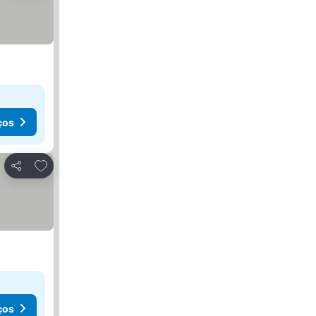
ços
Adicionar aos favoritos
Partilhar
ços