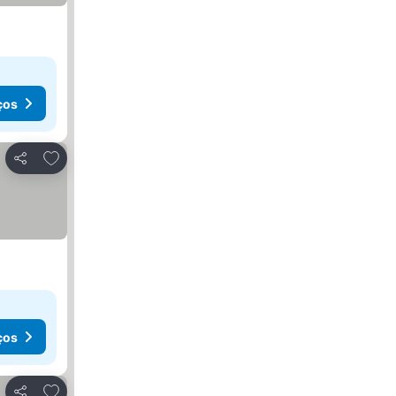
ços
Adicionar aos favoritos
Partilhar
ços
Adicionar aos favoritos