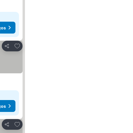
ços
Adicionar aos favoritos
Partilhar
ços
Adicionar aos favoritos
Partilhar