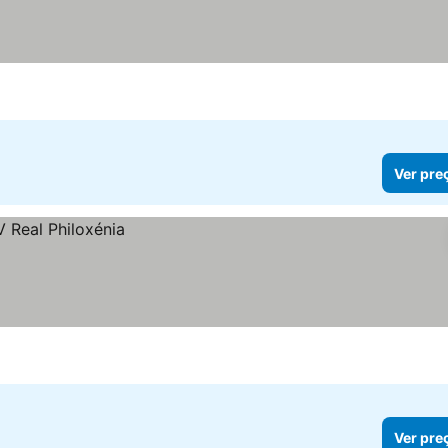
Ver pre
Ver pre