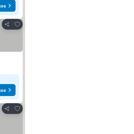
ços
Adicionar aos favoritos
Partilhar
ços
Adicionar aos favoritos
Partilhar