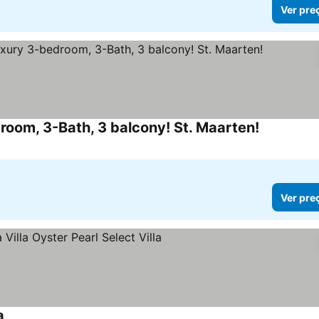
Ver pre
oom, 3-Bath, 3 balcony! St. Maarten!
Ver preços
Ver pre
a