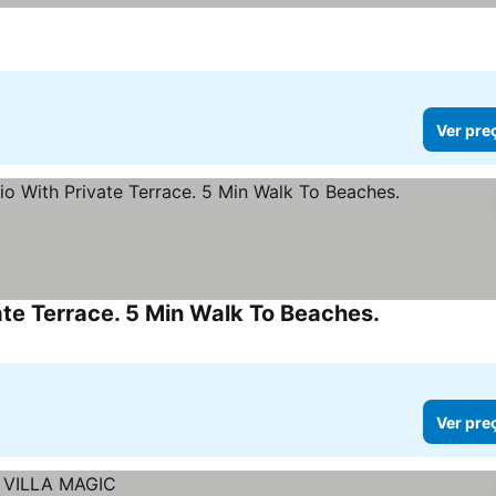
s
er preços
Ver pre
te Terrace. 5 Min Walk To Beaches.
Ver preços
Ver pre