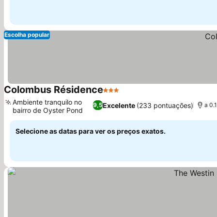
Escolha popular
Colombus Résidence
3 Estrelas
Ver preços
Ambiente tranquilo no
Excelente
(233 pontuações)
9,5
a 0.
bairro de Oyster Pond
Ver preços
Selecione as datas para ver os preços exatos.