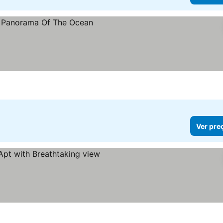
Ver pre
os