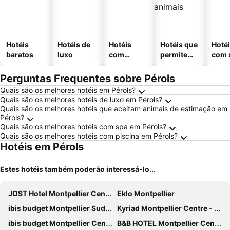
Hotéis
Hotéis de
Hotéis
Hotéis que
Hoté
baratos
luxo
com
permitem
com 
piscinas
animais
Perguntas Frequentes sobre Pérols
Quais são os melhores hotéis em Pérols?
Quais são os melhores hotéis de luxo em Pérols?
Quais são os melhores hotéis que aceitam animais de estimação em
Pérols?
Quais são os melhores hotéis com spa em Pérols?
Quais são os melhores hotéis com piscina em Pérols?
Hotéis em Pérols
Estes hotéis também poderão interessá-lo...
JOST Hotel Montpellier Centre St Roch
Eklo Montpellier
ibis budget Montpellier Sud Près d'Arènes
Kyriad Montpellier Centre - Antigone
ibis budget Montpellier Centre Millénaire
B&B HOTEL Montpellier Centre Le Millénaire