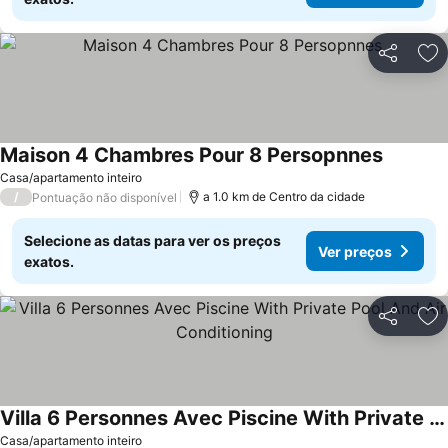
Partilhar
Ad
Maison 4 Chambres Pour 8 Persopnnes
Casa/apartamento inteiro
/
a 1.0 km de Centro da cidade
Pontuação não disponível
Selecione as datas para ver os preços
Ver preços
exatos.
Partilhar
Ad
Villa 6 Personnes Avec Piscine With Private Pool And Air Conditioning
Casa/apartamento inteiro