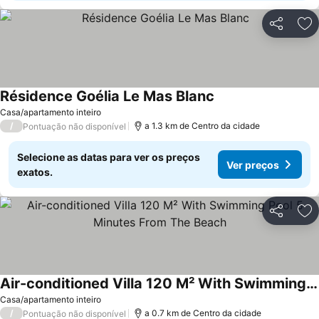
Partilhar
Ad
Résidence Goélia Le Mas Blanc
Casa/apartamento inteiro
/
a 1.3 km de Centro da cidade
Pontuação não disponível
Selecione as datas para ver os preços
Ver preços
exatos.
Partilhar
Ad
Air-conditioned Villa 120 M² With Swimming Pool 5 Minutes From The Beach
Casa/apartamento inteiro
/
a 0.7 km de Centro da cidade
Pontuação não disponível