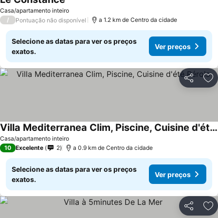
Casa/apartamento inteiro
/
a 1.2 km de Centro da cidade
Pontuação não disponível
Selecione as datas para ver os preços
Ver preços
exatos.
Partilhar
Ad
Villa Mediterranea Clim, Piscine, Cuisine d'été Pérols
Casa/apartamento inteiro
10
Excelente
2
a 0.9 km de Centro da cidade
Selecione as datas para ver os preços
Ver preços
exatos.
Partilhar
Ad