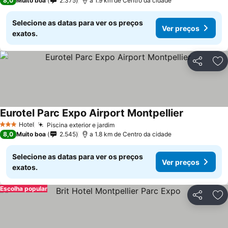
8,0
Muito boa
2.375
a 1.9 km de Centro da cidade
Selecione as datas para ver os preços
Ver preços
exatos.
Partilhar
Ad
Eurotel Parc Expo Airport Montpellier
Hotel
Piscina exterior e jardim
3 Estrelas
8,0
Muito boa
2.545
a 1.8 km de Centro da cidade
Selecione as datas para ver os preços
Ver preços
exatos.
Escolha popular
Partilhar
Ad