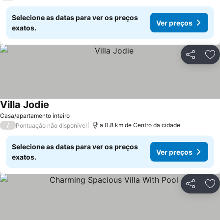
Selecione as datas para ver os preços
Ver preços
exatos.
Partilhar
Ad
Villa Jodie
Casa/apartamento inteiro
/
a 0.8 km de Centro da cidade
Pontuação não disponível
Selecione as datas para ver os preços
Ver preços
exatos.
Partilhar
Ad