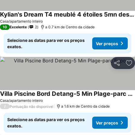
Kylian's Dream T4 meublé 4 étoiles 5mn des plages Pérols
Casa/apartamento inteiro
10
Excelente
2
a 0.7 km de Centro da cidade
Selecione as datas para ver os preços
Ver preços
exatos.
Partilhar
Ad
Villa Piscine Bord Detang-5 Min Plage-parc Expo
Casa/apartamento inteiro
/
a 1.6 km de Centro da cidade
Pontuação não disponível
Selecione as datas para ver os preços
Ver preços
exatos.