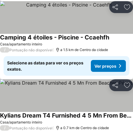
Partilhar
Ad
Camping 4 étoiles - Piscine - Ccaehfh
Casa/apartamento inteiro
/
a 1.5 km de Centro da cidade
Pontuação não disponível
Selecione as datas para ver os preços
Ver preços
exatos.
Partilhar
Ad
Kylians Dream T4 Furnished 4 5 Mn From Beaches Pérols
Casa/apartamento inteiro
/
a 0.7 km de Centro da cidade
Pontuação não disponível