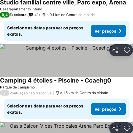
Studio familial centre ville, Parc expo, Arena
Casa/apartamento inteiro
9,4
Excelente
41
a 0.1 km de Centro da cidade
Selecione as datas para ver os preços
Ver preços
exatos.
Partilhar
Ad
Camping 4 étoiles - Piscine - Ccaehg0
Parque de campismo
/
a 1.5 km de Centro da cidade
Pontuação não disponível
Selecione as datas para ver os preços
Ver preços
exatos.
Partilhar
Ad