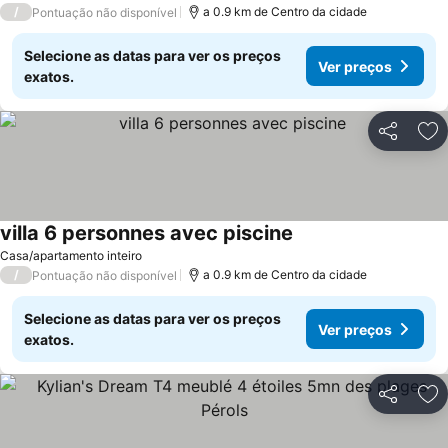
/
a 0.9 km de Centro da cidade
Pontuação não disponível
Selecione as datas para ver os preços
Ver preços
exatos.
Partilhar
Ad
villa 6 personnes avec piscine
Casa/apartamento inteiro
/
a 0.9 km de Centro da cidade
Pontuação não disponível
Selecione as datas para ver os preços
Ver preços
exatos.
Partilhar
Ad