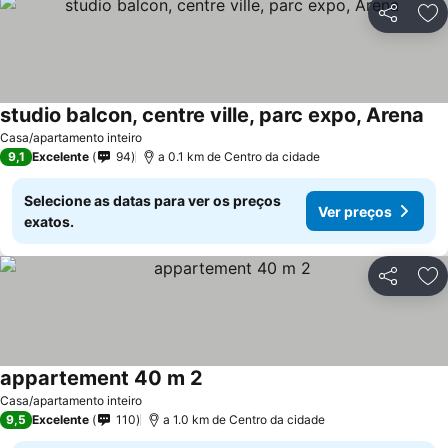
Partilhar
Ad
studio balcon, centre ville, parc expo, Arena
Casa/apartamento inteiro
9,1
Excelente
94
a 0.1 km de Centro da cidade
Selecione as datas para ver os preços
Ver preços
exatos.
Partilhar
Ad
appartement 40 m 2
Casa/apartamento inteiro
9,5
Excelente
110
a 1.0 km de Centro da cidade