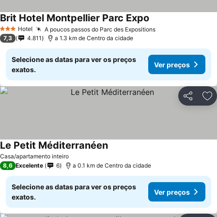
Brit Hotel Montpellier Parc Expo
Hotel
A poucos passos do Parc des Expositions
3 Estrelas
7,3
4.811
a 1.3 km de Centro da cidade
Selecione as datas para ver os preços
Ver preços
exatos.
Partilhar
Ad
Le Petit Méditerranéen
Casa/apartamento inteiro
8,6
Excelente
6
a 0.1 km de Centro da cidade
Selecione as datas para ver os preços
Ver preços
exatos.