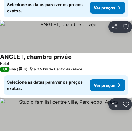
Selecione as datas para ver os preços
Ver preços
exatos.
Partilhar
Ad
ANGLET, chambre privée
Hotel
7,8
Boa
6
a 0.9 km de Centro da cidade
Selecione as datas para ver os preços
Ver preços
exatos.
Partilhar
Ad