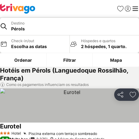
Favoritos
Iniciar
Me
Destino
Pérols
Check-in/out
Hóspedes e quartos
Escolha as datas
2 hóspedes, 1 quarto.
Ordenar
Filtrar
Mapa
Hotéis em Pérols (Languedoque Rossilhão,
França)
Como os pagamentos influenciam os resultados
Partilhar
Ad
Eurotel
Hotel
Piscina externa com terraço sombreado
3 Estrelas