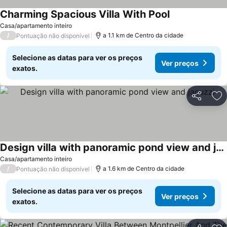
Charming Spacious Villa With Pool
Casa/apartamento inteiro
/
a 1.1 km de Centro da cidade
Pontuação não disponível
Selecione as datas para ver os preços
Ver preços
exatos.
Partilhar
Ad
Design villa with panoramic pond view and jacuzzi
Casa/apartamento inteiro
/
a 1.6 km de Centro da cidade
Pontuação não disponível
Selecione as datas para ver os preços
Ver preços
exatos.