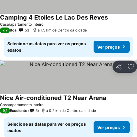
Camping 4 Etoiles Le Lac Des Reves
Casa/apartamento inteiro
7,7
Boa
53
a 1.5 km de Centro da cidade
Selecione as datas para ver os preços
Ver preços
exatos.
Partilhar
Ad
Nice Air-conditioned T2 Near Arena
Casa/apartamento inteiro
9,1
Excelente
6
a 0.2 km de Centro da cidade
Selecione as datas para ver os preços
Ver preços
exatos.