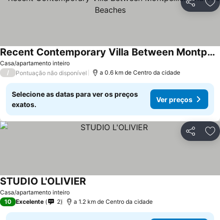
Partilhar
Ad
Recent Contemporary Villa Between Montpellier And The Beaches
Casa/apartamento inteiro
/
a 0.6 km de Centro da cidade
Pontuação não disponível
Selecione as datas para ver os preços
Ver preços
exatos.
Partilhar
Ad
STUDIO L'OLIVIER
Casa/apartamento inteiro
10
Excelente
2
a 1.2 km de Centro da cidade