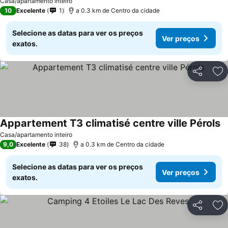
Casa/apartamento inteiro
10
Excelente
1
a 0.3 km de Centro da cidade
Selecione as datas para ver os preços
Ver preços
exatos.
Partilhar
Ad
Appartement T3 climatisé centre ville Pérols
Casa/apartamento inteiro
9,0
Excelente
38
a 0.3 km de Centro da cidade
Selecione as datas para ver os preços
Ver preços
exatos.
Partilhar
Ad