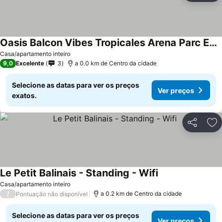
Oasis Balcon Vibes Tropicales Arena Parc Expo Clim
Casa/apartamento inteiro
9,0
Excelente
3
a 0.0 km de Centro da cidade
Selecione as datas para ver os preços
Ver preços
exatos.
Partilhar
Ad
Le Petit Balinais - Standing - Wifi
Casa/apartamento inteiro
/
a 0.2 km de Centro da cidade
Pontuação não disponível
Selecione as datas para ver os preços
Ver preços