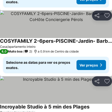
exatos.
Partilhar
Ad
COSYFAMILY 2-6pers-PISCINE-Jardin- Barbecue- CoHôte Conciergerie Pérols
Casa/apartamento inteiro
8,0
Muito boa
2
a 0.9 km de Centro da cidade
Selecione as datas para ver os preços
Ver preços
exatos.
Partilhar
Ad
Incroyable Studio à 5 min des Plages