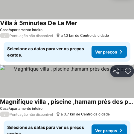
Villa à 5minutes De La Mer
Casa/apartamento inteiro
/
a 1.2 km de Centro da cidade
Pontuação não disponível
Selecione as datas para ver os preços
Ver preços
exatos.
Partilhar
Ad
Magnifique villa , piscine ,hamam près des plages
Casa/apartamento inteiro
/
a 0.7 km de Centro da cidade
Pontuação não disponível
Selecione as datas para ver os preços
Ver preços
exatos.