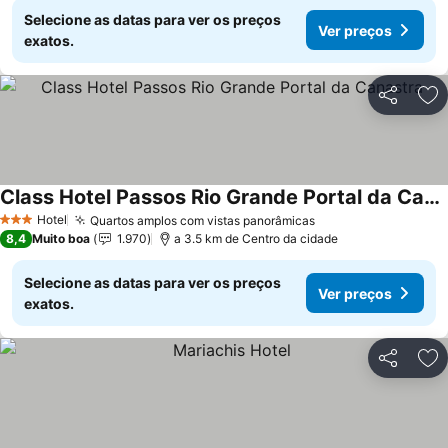
Selecione as datas para ver os preços
Ver preços
exatos.
Partilhar
Ad
Class Hotel Passos Rio Grande Portal da Canastra
Ver preços
Hotel
Quartos amplos com vistas panorâmicas
Ver preços
3 Estrelas
8,4
Muito boa
1.970
a 3.5 km de Centro da cidade
Selecione as datas para ver os preços
Ver preços
exatos.
Partilhar
Ad