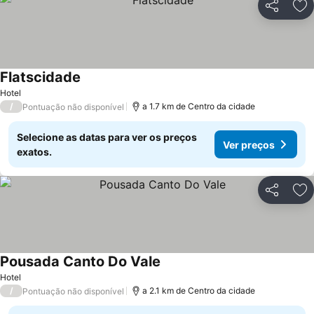
Partilhar
Ad
Flatscidade
Ver preços
Hotel
/
a 1.7 km de Centro da cidade
Pontuação não disponível
Selecione as datas para ver os preços
Ver preços
exatos.
Partilhar
Ad
Pousada Canto Do Vale
Ver preços
Hotel
/
a 2.1 km de Centro da cidade
Pontuação não disponível