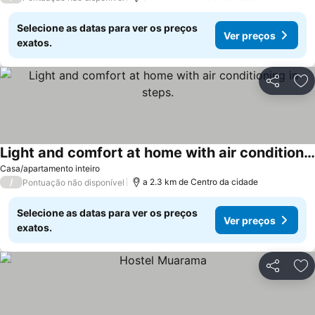
Selecione as datas para ver os preços
Ver preços
exatos.
Partilhar
Ad
Light and comfort at home with air conditioning in steps.
Ver preços
Casa/apartamento inteiro
/
a 2.3 km de Centro da cidade
Pontuação não disponível
Selecione as datas para ver os preços
Ver preços
exatos.
Partilhar
Ad