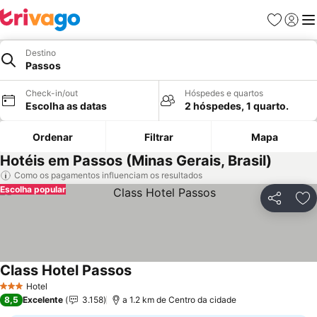
Favoritos
Iniciar
Me
Destino
Passos
Check-in/out
Hóspedes e quartos
Escolha as datas
2 hóspedes, 1 quarto.
Ordenar
Filtrar
Mapa
Hotéis em Passos (Minas Gerais, Brasil)
Como os pagamentos influenciam os resultados
Escolha popular
Partilhar
Ad
Class Hotel Passos
Ver preços
Hotel
3 Estrelas
8,5
Excelente
3.158
a 1.2 km de Centro da cidade