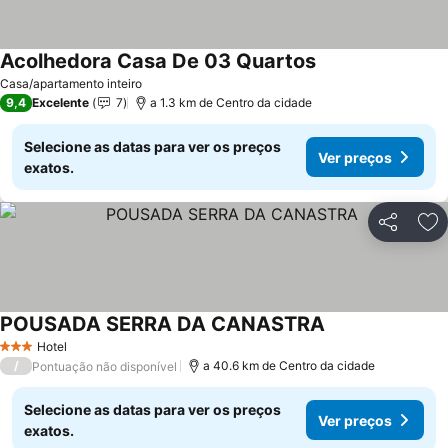
Acolhedora Casa De 03 Quartos
Ver preços
Casa/apartamento inteiro
9,4
Excelente
7
a 1.3 km de Centro da cidade
Selecione as datas para ver os preços
Ver preços
exatos.
Partilhar
Ad
POUSADA SERRA DA CANASTRA
Ver preços
Hotel
3 Estrelas
/
a 40.6 km de Centro da cidade
Pontuação não disponível
Selecione as datas para ver os preços
Ver preços
exatos.