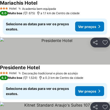
Mariachis Hotel
Ver preços
Hotel
Academia bem equipada
Ver preços
3 Estrelas
8,0
Muito boa
675
a 1.1 km de Centro da cidade
Selecione as datas para ver os preços
Ver preços
exatos.
Partilhar
Ad
Presidente Hotel
Ver preços
Hotel
Decoração tradicional e pisos de azulejo
Ver preços
3 Estrelas
8,3
Muito boa
1.524
a 0.3 km de Centro da cidade
Selecione as datas para ver os preços
Ver preços
exatos.
Partilhar
Ad