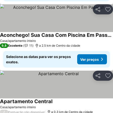
Partilhar
Ad
Aconchego! Sua Casa Com Piscina Em Passos!!
Ver preços
Casa/apartamento inteiro
9,8
Excelente
11
a 2.5 km de Centro da cidade
Selecione as datas para ver os preços
Ver preços
exatos.
Partilhar
Ad
Apartamento Central
Ver preços
Casa/apartamento inteiro
/
a 0.3 km de Centro da cidade
Pontuação não disponível