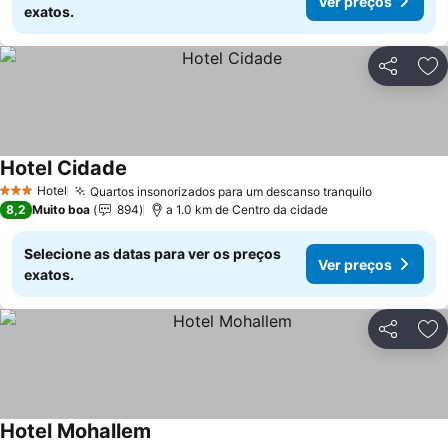
Ver preços
exatos.
Partilhar
Ad
Hotel Cidade
Ver preços
Hotel
Quartos insonorizados para um descanso tranquilo
Ver preço
3 Estrelas
8,2
Muito boa
894
a 1.0 km de Centro da cidade
Selecione as datas para ver os preços
Ver preços
exatos.
Partilhar
Ad
Hotel Mohallem
Ver preços