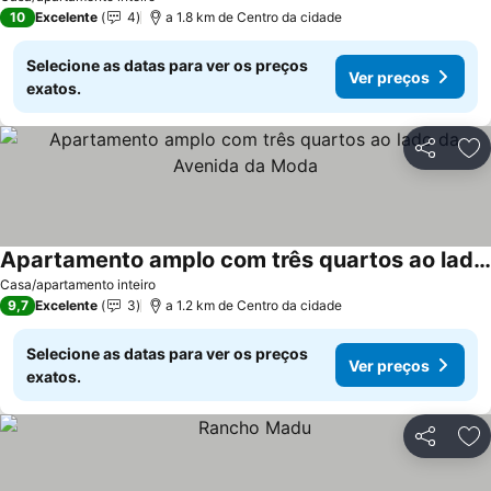
10
Excelente
4
a 1.8 km de Centro da cidade
Selecione as datas para ver os preços
Ver preços
exatos.
Partilhar
Ad
Apartamento amplo com três quartos ao lado da Avenida da Moda
Ver preços
Casa/apartamento inteiro
9,7
Excelente
3
a 1.2 km de Centro da cidade
Selecione as datas para ver os preços
Ver preços
exatos.
Partilhar
Ad