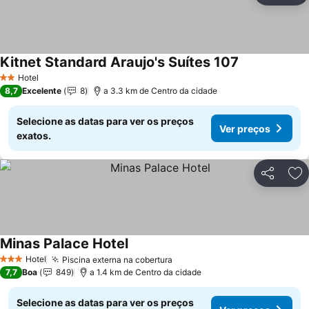
Kitnet Standard Araujo's Suítes 107
Ver preços
Hotel
2 Estrelas
8,7
Excelente
8
a 3.3 km de Centro da cidade
Selecione as datas para ver os preços
Ver preços
exatos.
Partilhar
Ad
Minas Palace Hotel
Ver preços
Hotel
Piscina externa na cobertura
Ver preços
3 Estrelas
7,7
Boa
849
a 1.4 km de Centro da cidade
Selecione as datas para ver os preços