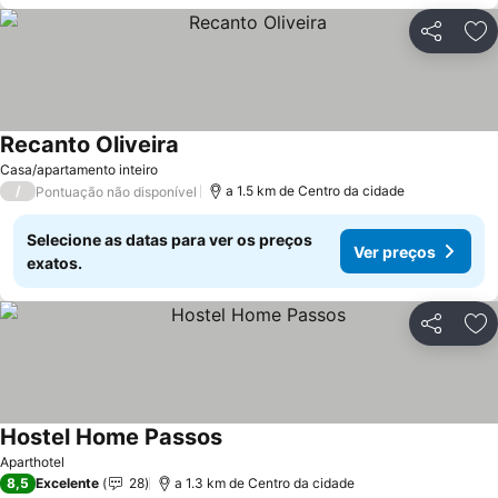
Partilhar
Ad
Recanto Oliveira
Ver preços
Casa/apartamento inteiro
/
a 1.5 km de Centro da cidade
Pontuação não disponível
Selecione as datas para ver os preços
Ver preços
exatos.
Partilhar
Ad
Hostel Home Passos
Ver preços
Aparthotel
8,5
Excelente
28
a 1.3 km de Centro da cidade