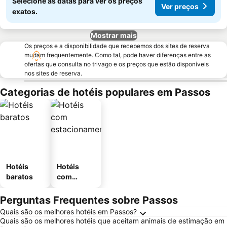
Selecione as datas para ver os preços
Ver preços
exatos.
Mostrar mais
Os preços e a disponibilidade que recebemos dos sites de reserva
mudam frequentemente. Como tal, pode haver diferenças entre as
ofertas que consulta no trivago e os preços que estão disponíveis
nos sites de reserva.
Categorias de hotéis populares em Passos
Hotéis
Hotéis
baratos
com
estaciona
mento
Perguntas Frequentes sobre Passos
Quais são os melhores hotéis em Passos?
Quais são os melhores hotéis que aceitam animais de estimação em