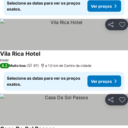
Selecione as datas para ver os preços
Ver preços
exatos.
Partilhar
Ad
Vila Rica Hotel
Ver preços
Hotel
8,2
Muito boa
97
a 1.0 km de Centro da cidade
Selecione as datas para ver os preços
Ver preços
exatos.
Partilhar
Ad