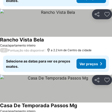
exatos.
Partilhar
Ad
Rancho Vista Bela
Ver preços
Casa/apartamento inteiro
/
a 2.2 km de Centro da cidade
Pontuação não disponível
Selecione as datas para ver os preços
Ver preços
exatos.
Partilhar
Ad
Casa De Temporada Passos Mg
Ver preços
Casa/apartamento inteiro