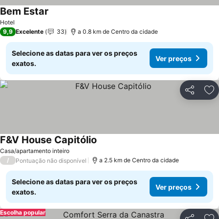
Bem Estar
Ver preços
Hotel
9,9
Excelente
33
a 0.8 km de Centro da cidade
Selecione as datas para ver os preços
Ver preços
exatos.
Partilhar
Ad
F&V House Capitólio
Ver preços
Casa/apartamento inteiro
/
a 2.5 km de Centro da cidade
Pontuação não disponível
Selecione as datas para ver os preços
Ver preços
exatos.
Escolha popular