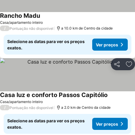
Rancho Madu
Ver preços
Casa/apartamento inteiro
/
a 10.0 km de Centro da cidade
Pontuação não disponível
Selecione as datas para ver os preços
Ver preços
exatos.
Partilhar
Ad
Casa luz e conforto Passos Capitólio
Ver preços
Casa/apartamento inteiro
/
a 2.0 km de Centro da cidade
Pontuação não disponível
Selecione as datas para ver os preços
Ver preços
exatos.