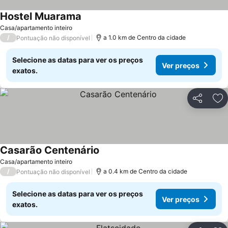
Hostel Muarama
Ver preços
Casa/apartamento inteiro
/
a 1.0 km de Centro da cidade
Pontuação não disponível
Selecione as datas para ver os preços
Ver preços
exatos.
Partilhar
Ad
Casarão Centenário
Ver preços
Casa/apartamento inteiro
/
a 0.4 km de Centro da cidade
Pontuação não disponível
Selecione as datas para ver os preços
Ver preços
exatos.