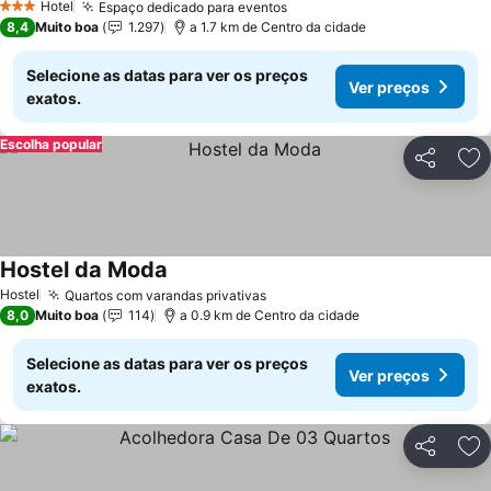
Hotel
Espaço dedicado para eventos
Ver preços
3 Estrelas
8,4
Muito boa
1.297
a 1.7 km de Centro da cidade
Selecione as datas para ver os preços
Ver preços
exatos.
Escolha popular
Partilhar
Ad
Hostel da Moda
Ver preços
Hostel
Quartos com varandas privativas
Ver preços
8,0
Muito boa
114
a 0.9 km de Centro da cidade
Selecione as datas para ver os preços
Ver preços
exatos.
Partilhar
Ad