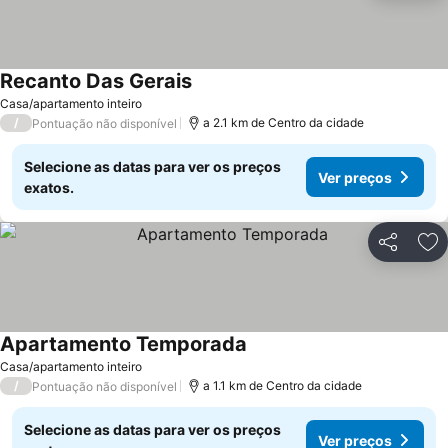
Recanto Das Gerais
Ver preços
Casa/apartamento inteiro
/
a 2.1 km de Centro da cidade
Pontuação não disponível
Selecione as datas para ver os preços
Ver preços
exatos.
Partilhar
Ad
Apartamento Temporada
Ver preços
Casa/apartamento inteiro
/
a 1.1 km de Centro da cidade
Pontuação não disponível
Selecione as datas para ver os preços
Ver preços