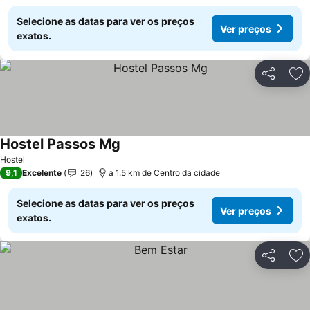
Selecione as datas para ver os preços
Ver preços
exatos.
Partilhar
Ad
Hostel Passos Mg
Ver preços
Hostel
9,1
Excelente
26
a 1.5 km de Centro da cidade
Selecione as datas para ver os preços
Ver preços
exatos.
Partilhar
Ad