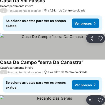
Casa Da Sol Passos
Ver preços
Casa/apartamento inteiro
/
a 1.9 km de Centro da cidade
Pontuação não disponível
Selecione as datas para ver os preços
Ver preços
exatos.
Partilhar
Ad
Casa De Campo “serra Da Canastra”
Ver preços
Casa/apartamento inteiro
/
a 47.9 km de Centro da cidade
Pontuação não disponível
Selecione as datas para ver os preços
Ver preços
exatos.
Partilhar
Ad