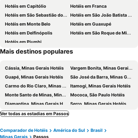
Hotéis em Capitólio
Hotéis em Franca
Hotéis em São Sebastião do Paraíso
Hotéis em São João Batista do Glória
Hotéis em Monte Belo
Hotéis em Guaxupé
Hotéis em Delfinópolis
Hotéis em São Roque de Minas
Hotéis em Piumhi
Mais destinos populares
Cássia, Minas Gerais Hotéis
Vargem Bonita, Minas Gerais Hotéis
Guapé, Minas Gerais Hotéis
São José da Barra, Minas Gerais Hotéis
Carmo do Rio Claro, Minas Gerais Hotéis
Itamogi, Minas Gerais Hotéis
Monte Santo de Minas, Minas Gerais Hotéis
Mococa, São Paulo Hotéis
Diamantina, Minas Gerais Hotéis
Serro, Minas Gerais Hotéis
Augusto de Lima, Minas Gerais Hotéis
Rio de Janeiro, Rio de Janeiro Hotéis
Ver todas as estadias em Passos
São Paulo, São Paulo Hotéis
Fortaleza, Ceará Hotéis
Comparador de Hotéis
América do Sul
Brasil
Natal, Rio Grande do Norte Hotéis
Foz do Iguaçu, Paraná Hotéis
Minas Gerais
Passos