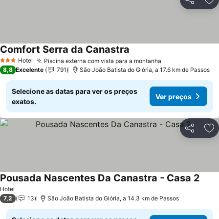
Partilhar
Ad
Comfort Serra da Canastra
Ver preços
Hotel
Piscina externa com vista para a montanha
Ver preços
3 Estrelas
8,8
Excelente
791
São João Batista do Glória, a 17.6 km de Passos
Selecione as datas para ver os preços
Ver preços
exatos.
Partilhar
Ad
Pousada Nascentes Da Canastra - Casa 2
Ver 
Hotel
7,2
13
São João Batista do Glória, a 14.3 km de Passos