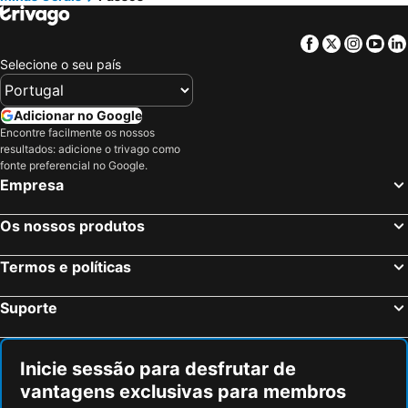
Porto de Galinhas, Pernambuco Hotéis
Salvador, Bahia Hotéis
Maceió, Alagoas Hotéis
Porto Seguro, Bahia Hotéis
Facebook
Twitter
Insta
Yo
Selecione o seu país
Adicionar no Google
Encontre facilmente os nossos
resultados: adicione o trivago como
fonte preferencial no Google.
Empresa
Os nossos produtos
Termos e políticas
Suporte
Inicie sessão para desfrutar de
vantagens exclusivas para membros