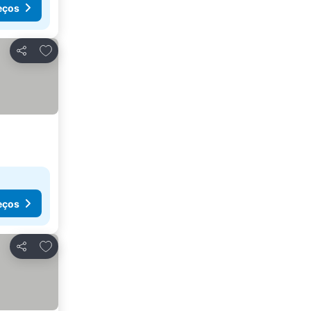
eços
Adicionar aos favoritos
Partilhar
eços
Adicionar aos favoritos
Partilhar