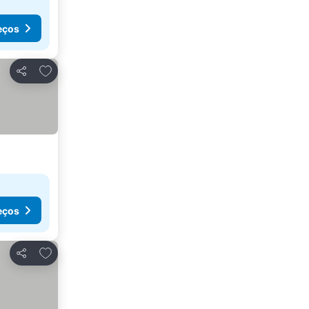
eços
Adicionar aos favoritos
Partilhar
eços
Adicionar aos favoritos
Partilhar