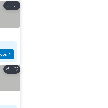
Adicionar aos favoritos
Partilhar
eços
Adicionar aos favoritos
Partilhar