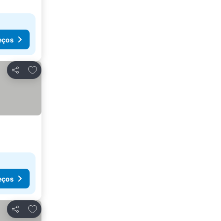
eços
Adicionar aos favoritos
Partilhar
eços
Adicionar aos favoritos
Partilhar