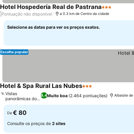
Hotel Hospedería Real de Pastrana
3 Estrelas
Pontuação não disponível
/
a 0.3 km de Centro da cidade
Selecione as datas para ver os preços exatos.
Escolha popular
Hotel & Spa Rural Las Nubes
3 Estrelas
Vistas
Muito boa
(2.464 pontuações)
8,4
Albalate de
panorâmicas do
rio Tejo
€ 80
De
Consulte os preços de
2 sites