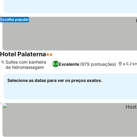
Escolha popular
Hotel Palaterna
2 Estrelas
Suítes com banheira
Excelente
(979 pontuações)
9,0
a 0.2 k
de hidromassagem
Selecione as datas para ver os preços exatos.