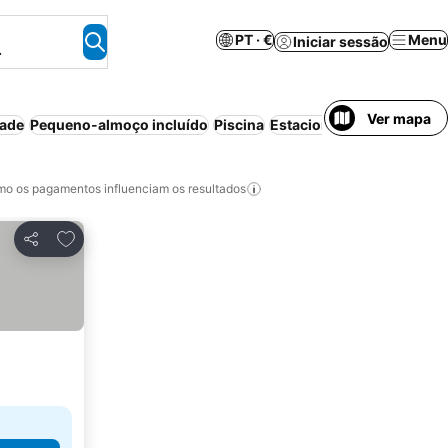
PT · €
Menu
Iniciar sessão
.
Ver mapa
dade
Pequeno-almoço incluído
Piscina
Estacionamento
Praia
o os pagamentos influenciam os resultados
Adicionar aos favoritos
Partilhar