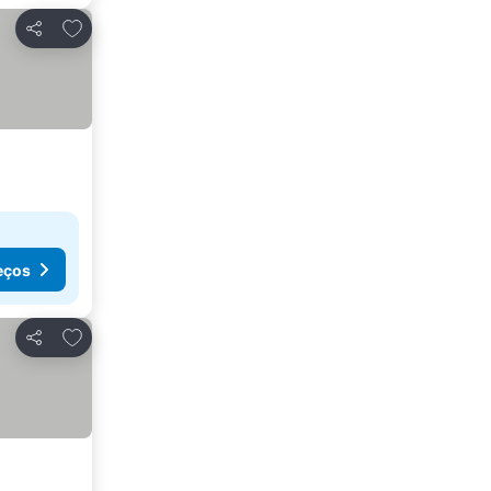
Adicionar aos favoritos
Partilhar
eços
Adicionar aos favoritos
Partilhar