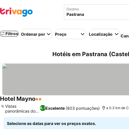
Destino
Filtros
Ordenar por
Preço
Localização
Can
Hotéis em Pastrana (Caste
Hotel Mayno
2 Estrelas
Vistas
Excelente
(803 pontuações)
8,7
a 0.3 km de C
panorâmicas do
campo
Selecione as datas para ver os preços exatos.