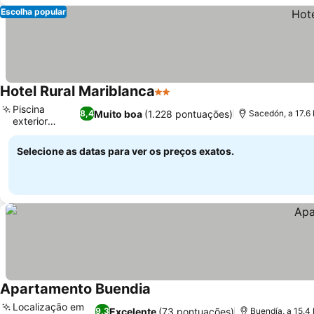
Escolha popular
Hotel Rural Mariblanca
2 Estrelas
Piscina
Muito boa
(1.228 pontuações)
8,4
Sacedón, a 17.6
exterior
sazonal
Selecione as datas para ver os preços exatos.
Apartamento Buendia
Localização em
Excelente
(73 pontuações)
9,3
Buendía, a 15.4