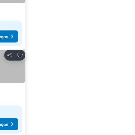
eços
Adicionar aos favoritos
Partilhar
eços