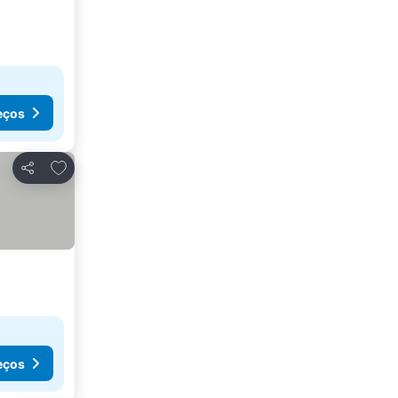
eços
Adicionar aos favoritos
Partilhar
eços