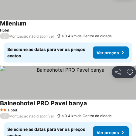
Milenium
Ver preços
Hotel
/
a 0.4 km de Centro da cidade
Pontuação não disponível
Selecione as datas para ver os preços
Ver preços
exatos.
Partilhar
Ad
Balneohotel PRO Pavel banya
Ver preços
Hotel
2 Estrelas
/
a 0.4 km de Centro da cidade
Pontuação não disponível
Selecione as datas para ver os preços
Ver preços
exatos.