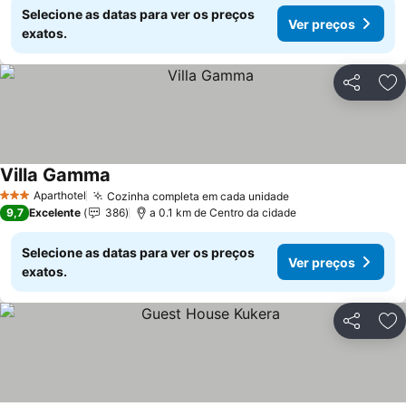
Selecione as datas para ver os preços
Ver preços
exatos.
Partilhar
Ad
Villa Gamma
Ver preços
Aparthotel
Cozinha completa em cada unidade
Ver preços
3 Estrelas
9,7
Excelente
386
a 0.1 km de Centro da cidade
Selecione as datas para ver os preços
Ver preços
exatos.
Partilhar
Ad