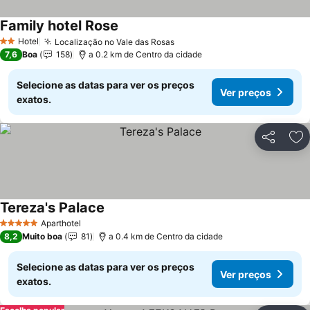
Family hotel Rose
Ver preços
Hotel
Localização no Vale das Rosas
Ver preços
2 Estrelas
7,6
Boa
158
a 0.2 km de Centro da cidade
Selecione as datas para ver os preços
Ver preços
exatos.
Partilhar
Ad
Tereza's Palace
Ver preços
Aparthotel
5 Estrelas
8,2
Muito boa
81
a 0.4 km de Centro da cidade
Selecione as datas para ver os preços
Ver preços
exatos.