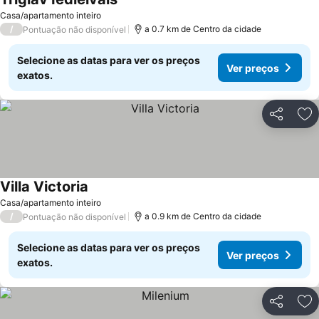
Ver preços
Casa/apartamento inteiro
/
a 0.7 km de Centro da cidade
Pontuação não disponível
Selecione as datas para ver os preços
Ver preços
exatos.
Partilhar
Ad
Villa Victoria
Ver preços
Casa/apartamento inteiro
/
a 0.9 km de Centro da cidade
Pontuação não disponível
Selecione as datas para ver os preços
Ver preços
exatos.
Partilhar
Ad