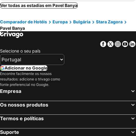
Karlovo, Plovdiv Hotéis
Haskovo, Haskovo Hotéis
Ver todas as estadias em Pavel Banya
Kazanlak, Stara Zagora Hotéis
Arbanassi, Veliko Turnovo Hotéis
Comparador de Hotéis
Europa
Bulgária
Stara Zagora
Hissaria, Plovdiv Hotéis
Stara Zagora, Stara Zagora Hotéis
Pavel Banya
Sófia, Grande Sófia Hotéis
Sunny Beach, Burgas Hotéis
Golden Sands, Varna Hotéis
Varna, Varna Hotéis
Facebook
Twitter
Insta
Yo
Nessebar, Burgas Hotéis
Burgas, Burgas Hotéis
Selecione o seu país
Bansko, Blagoewgrad Hotéis
Obzor, Burgas Hotéis
Adicionar no Google
Encontre facilmente os nossos
resultados: adicione o trivago como
fonte preferencial no Google.
Empresa
Os nossos produtos
Termos e políticas
Suporte