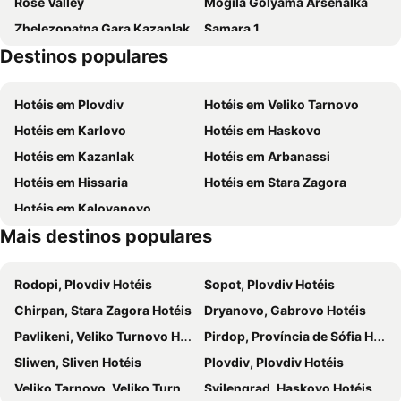
Rose Valley
Mogila Golyama Arsenalka
Zhelezopatna Gara Kazanlak
Samara 1
Destinos populares
Granny Martha Day
Uzana
Tri chuchura-yug
Praznik na tikvata
Hotéis em Plovdiv
Hotéis em Veliko Tarnovo
Vazrazhdane
Sopotski lift Sky Lift
Hotéis em Karlovo
Hotéis em Haskovo
Mitropolit Metodi Kusev
Golesh
Hotéis em Kazanlak
Hotéis em Arbanassi
Hotéis em Hissaria
Hotéis em Stara Zagora
Hotéis em Kaloyanovo
Mais destinos populares
Rodopi, Plovdiv Hotéis
Sopot, Plovdiv Hotéis
Chirpan, Stara Zagora Hotéis
Dryanovo, Gabrovo Hotéis
Pavlikeni, Veliko Turnovo Hotéis
Pirdop, Província de Sófia Hotéis
Sliwen, Sliven Hotéis
Plovdiv, Plovdiv Hotéis
Veliko Tarnovo, Veliko Turnovo Hotéis
Svilengrad, Haskovo Hotéis