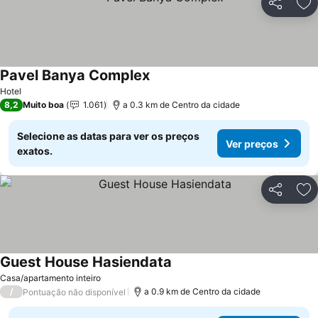
Partilhar
Ad
Pavel Banya Complex
Ver preços
Hotel
8,2
Muito boa
1.061
a 0.3 km de Centro da cidade
Selecione as datas para ver os preços
Ver preços
exatos.
Partilhar
Ad
Guest House Hasiendata
Ver preços
Casa/apartamento inteiro
/
a 0.9 km de Centro da cidade
Pontuação não disponível