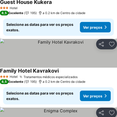
Guest House Kukera
Ver preços
Hotel
3 Estrelas
8,5
Excelente
195
a 0.2 km de Centro da cidade
Selecione as datas para ver os preços
Ver preços
exatos.
Partilhar
Ad
Family Hotel Kavrakovi
Ver preços
Hotel
Tratamentos médicos especializados
Ver preços
3 Estrelas
8,5
Excelente
195
a 0.2 km de Centro da cidade
Selecione as datas para ver os preços
Ver preços
exatos.
Partilhar
Ad