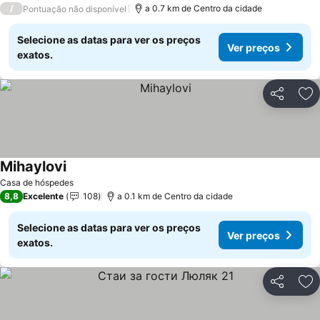
/
a 0.7 km de Centro da cidade
Pontuação não disponível
Selecione as datas para ver os preços
Ver preços
exatos.
Partilhar
Ad
Mihaylovi
Ver preços
Casa de hóspedes
8,8
Excelente
108
a 0.1 km de Centro da cidade
Selecione as datas para ver os preços
Ver preços
exatos.
Partilhar
Ad