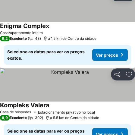
Enigma Complex
Ver preços
Casa/apartamento inteiro
9,2
Excelente
43
a 1.5 km de Centro da cidade
Selecione as datas para ver os preços
Ver preços
exatos.
Partilhar
Ad
Kompleks Valera
Ver preços
Casa de hóspedes
Estacionamento privativo no local
Ver preços
8,9
Excelente
302
a 5.5 km de Centro da cidade
Selecione as datas para ver os preços
Ver preços