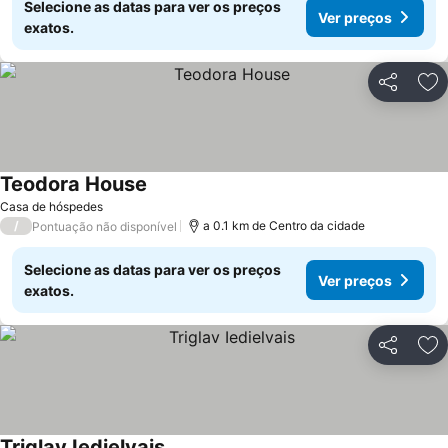
Selecione as datas para ver os preços
Ver preços
exatos.
Partilhar
Ad
Teodora House
Ver preços
Casa de hóspedes
/
a 0.1 km de Centro da cidade
Pontuação não disponível
Selecione as datas para ver os preços
Ver preços
exatos.
Partilhar
Ad
Triglav Iedielvais