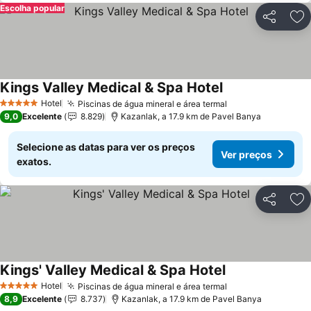
Escolha popular
Partilhar
Ad
Kings Valley Medical & Spa Hotel
Ver preços
Hotel
Piscinas de água mineral e área termal
Ver preços
5 Estrelas
9,0
Excelente
8.829
Kazanlak, a 17.9 km de Pavel Banya
Selecione as datas para ver os preços
Ver preços
exatos.
Partilhar
Ad
Kings' Valley Medical & Spa Hotel
Ver preços
Hotel
Piscinas de água mineral e área termal
Ver preços
5 Estrelas
8,9
Excelente
8.737
Kazanlak, a 17.9 km de Pavel Banya