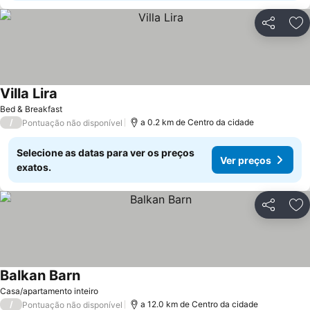
Partilhar
Ad
Villa Lira
Ver preços
Bed & Breakfast
/
a 0.2 km de Centro da cidade
Pontuação não disponível
Selecione as datas para ver os preços
Ver preços
exatos.
Partilhar
Ad
Balkan Barn
Ver preços
Casa/apartamento inteiro
/
a 12.0 km de Centro da cidade
Pontuação não disponível