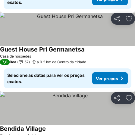
exatos.
Partilhar
Ad
Guest House Pri Germanetsa
Ver preços
Casa de hóspedes
7,8
Boa
57
a 0.2 km de Centro da cidade
Selecione as datas para ver os preços
Ver preços
exatos.
Partilhar
Ad
Bendida Village
Ver preços