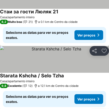
Стаи за гости Люляк 21
Ver preços
Casa/apartamento inteiro
8,2
Muito boa
21
a 0.1 km de Centro da cidade
Selecione as datas para ver os preços
Ver preços
exatos.
Partilhar
Ad
Starata Kshcha / Selo Tzha
Ver preços
Casa/apartamento inteiro
9,8
Excelente
12
a 12.1 km de Centro da cidade
Selecione as datas para ver os preços
Ver preços
exatos.