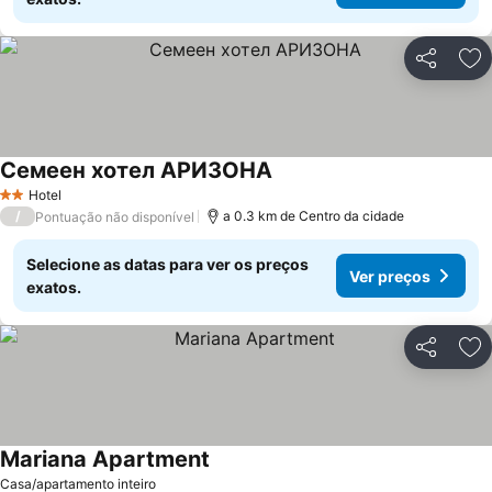
Partilhar
Ad
Семеен хотел АРИЗОНА
Ver preços
Hotel
2 Estrelas
/
a 0.3 km de Centro da cidade
Pontuação não disponível
Selecione as datas para ver os preços
Ver preços
exatos.
Partilhar
Ad
Mariana Apartment
Ver preços
Casa/apartamento inteiro