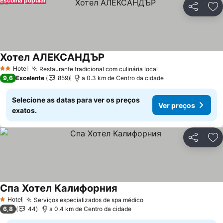
Escolha popular
Partilhar
Ad
Хотел АЛЕКСАНДЪР
Ver preços
Hotel
Restaurante tradicional com culinária local
Ver preços
2 Estrelas
9,6
Excelente
859
a 0.3 km de Centro da cidade
Selecione as datas para ver os preços
Ver preços
exatos.
Partilhar
Ad
Спа Хотел Калифорния
Ver preços
Hotel
Serviços especializados de spa médico
Ver preços
1 Estrelas
6,8
44
a 0.4 km de Centro da cidade