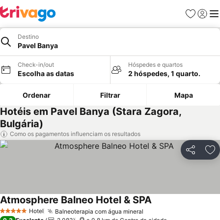
Favoritos
Iniciar
Me
Destino
Pavel Banya
Check-in/out
Hóspedes e quartos
Escolha as datas
2 hóspedes, 1 quarto.
Ordenar
Filtrar
Mapa
Hotéis em Pavel Banya (Stara Zagora,
Bulgária)
Como os pagamentos influenciam os resultados
Partilhar
Ad
Atmosphere Balneo Hotel & SPA
Ver preços
Hotel
Balneoterapia com água mineral
Ver preços
5 Estrelas