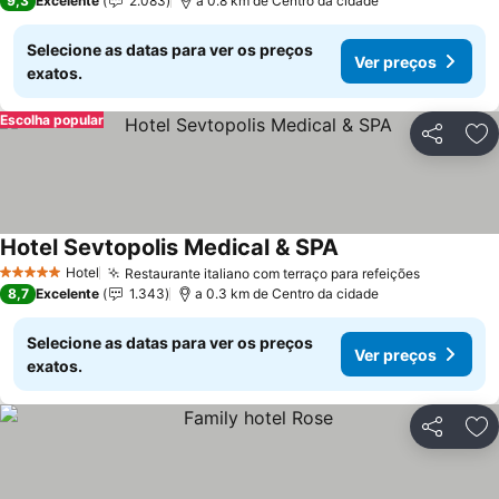
9,3
Excelente
2.083
a 0.8 km de Centro da cidade
Selecione as datas para ver os preços
Ver preços
exatos.
Escolha popular
Partilhar
Ad
Hotel Sevtopolis Medical & SPA
Ver preços
Hotel
Restaurante italiano com terraço para refeições
Ver preç
5 Estrelas
8,7
Excelente
1.343
a 0.3 km de Centro da cidade
Selecione as datas para ver os preços
Ver preços
exatos.
Partilhar
Ad