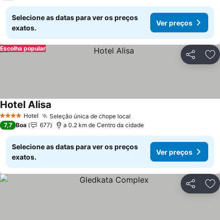
Selecione as datas para ver os preços
Ver preços
exatos.
Escolha popular
Partilhar
Ad
Hotel Alisa
Ver preços
Hotel
Seleção única de chope local
Ver preços
4 Estrelas
7,7
Boa
677
a 0.2 km de Centro da cidade
Selecione as datas para ver os preços
Ver preços
exatos.
Partilhar
Ad