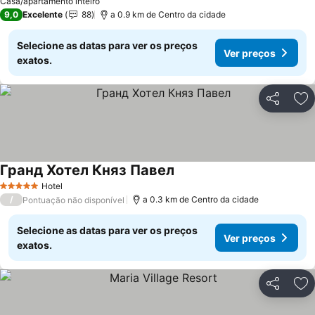
Casa/apartamento inteiro
9,0
Excelente
88
a 0.9 km de Centro da cidade
Selecione as datas para ver os preços
Ver preços
exatos.
Partilhar
Ad
Гранд Хотел Княз Павел
Ver preços
Hotel
5 Estrelas
/
a 0.3 km de Centro da cidade
Pontuação não disponível
Selecione as datas para ver os preços
Ver preços
exatos.
Partilhar
Ad