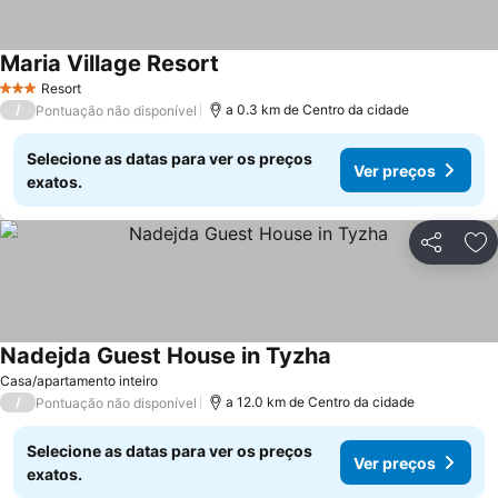
Maria Village Resort
Ver preços
Resort
3 Estrelas
/
a 0.3 km de Centro da cidade
Pontuação não disponível
Selecione as datas para ver os preços
Ver preços
exatos.
Partilhar
Ad
Nadejda Guest House in Tyzha
Ver preços
Casa/apartamento inteiro
/
a 12.0 km de Centro da cidade
Pontuação não disponível
Selecione as datas para ver os preços
Ver preços
exatos.