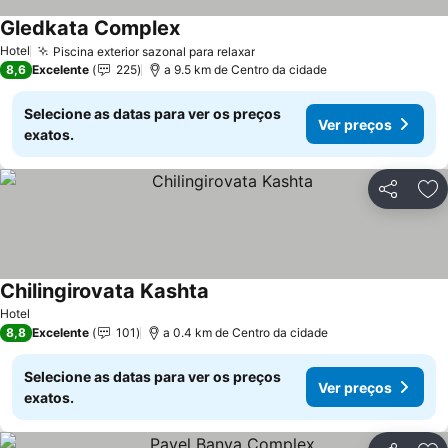
Gledkata Complex
Ver preços
Hotel
Piscina exterior sazonal para relaxar
Ver preços
8,6
Excelente
225
a 9.5 km de Centro da cidade
Selecione as datas para ver os preços
Ver preços
exatos.
Partilhar
Ad
Chilingirovata Kashta
Ver preços
Hotel
8,8
Excelente
101
a 0.4 km de Centro da cidade
Selecione as datas para ver os preços
Ver preços
exatos.