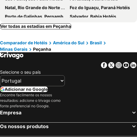
Natal, Rio Grande do Norte Hotéis
Foz do Iguaçu, Paraná Hotéis
Porto de Galinhas, Pernambuco Hotéis
Salvador, Bahia Hotéis
Maceió, Alagoas Hotéis
Porto Seguro, Bahia Hotéis
Ver todas as estadias em Peçanha
Comparador de Hotéis
América do Sul
Brasil
Minas Gerais
Peçanha
Facebook
Twitter
Insta
Yo
Selecione o seu país
Adicionar no Google
Encontre facilmente os nossos
resultados: adicione o trivago como
fonte preferencial no Google.
Empresa
Os nossos produtos