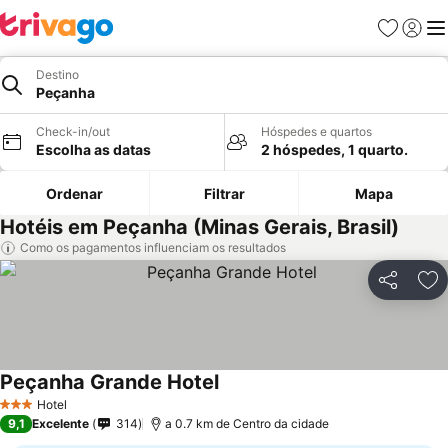
Favoritos
Iniciar
Me
Destino
Peçanha
Check-in/out
Hóspedes e quartos
Escolha as datas
2 hóspedes, 1 quarto.
Ordenar
Filtrar
Mapa
Hotéis em Peçanha (Minas Gerais, Brasil)
Como os pagamentos influenciam os resultados
Partilhar
Ad
Peçanha Grande Hotel
Ver preços
Hotel
3 Estrelas
9,1
Excelente
314
a 0.7 km de Centro da cidade