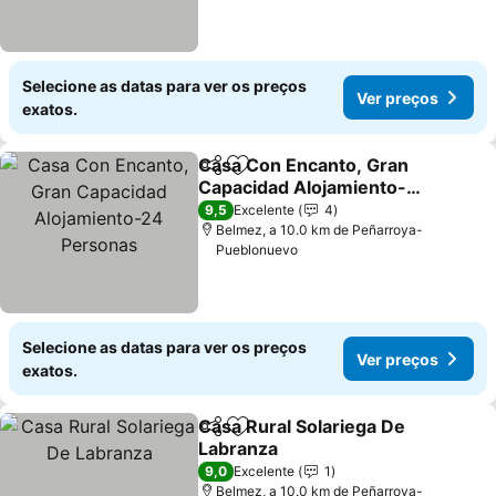
Selecione as datas para ver os preços
Ver preços
exatos.
Casa Con Encanto, Gran
Partilhar
Adicionar aos favoritos
Capacidad Alojamiento-
24 Personas
9,5
Excelente
4
Belmez, a 10.0 km de Peñarroya-
Pueblonuevo
Selecione as datas para ver os preços
Ver preços
exatos.
Casa Rural Solariega De
Partilhar
Adicionar aos favoritos
Labranza
9,0
Excelente
1
Belmez, a 10.0 km de Peñarroya-