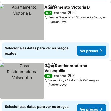
Apartamento Victoria B
Partilhar
Adicionar aos favoritos
9,7
Excelente
33
Fuente Obejuna, a 13.1 km de Peñarroya-
Pueblonuevo
Selecione as datas para ver os preços
Ver preços
exatos.
Casa Rusticomoderna
Partilhar
Adicionar aos favoritos
Valsequillo
10
Excelente
5
Valsequillo, a 12.4 km de Peñarroya-
Pueblonuevo
Selecione as datas para ver os preços
Ver preços