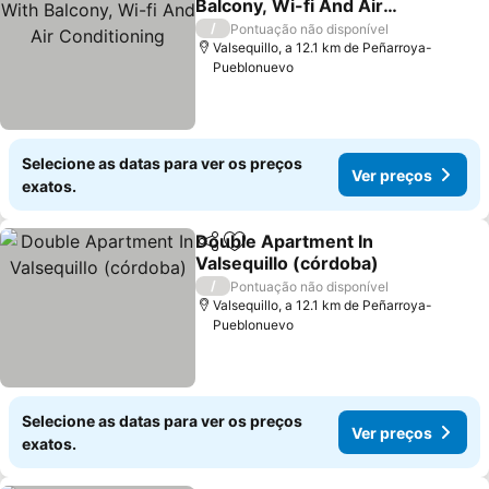
Balcony, Wi-fi And Air
Conditioning
/
Pontuação não disponível
Valsequillo, a 12.1 km de Peñarroya-
Pueblonuevo
Selecione as datas para ver os preços
Ver preços
exatos.
Double Apartment In
Partilhar
Adicionar aos favoritos
Valsequillo (córdoba)
/
Pontuação não disponível
Valsequillo, a 12.1 km de Peñarroya-
Pueblonuevo
Selecione as datas para ver os preços
Ver preços
exatos.