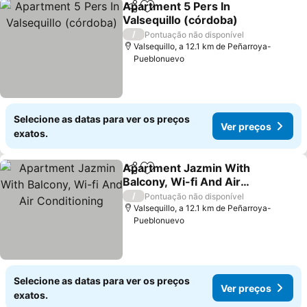
Apartment 5 Pers In
Partilhar
Adicionar aos favoritos
Valsequillo (córdoba)
/
Pontuação não disponível
Valsequillo, a 12.1 km de Peñarroya-
Pueblonuevo
Selecione as datas para ver os preços
Ver preços
exatos.
Apartment Jazmin With
Partilhar
Adicionar aos favoritos
Balcony, Wi-fi And Air
Conditioning
/
Pontuação não disponível
Valsequillo, a 12.1 km de Peñarroya-
Pueblonuevo
Selecione as datas para ver os preços
Ver preços
exatos.