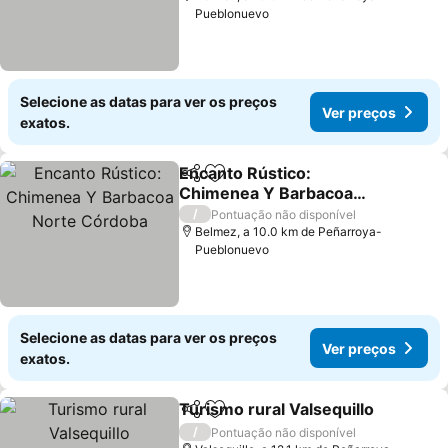
Pueblonuevo
Selecione as datas para ver os preços
Ver preços
exatos.
Encanto Rústico:
Partilhar
Adicionar aos favoritos
Chimenea Y Barbacoa
Norte Córdoba
/
Pontuação não disponível
Belmez, a 10.0 km de Peñarroya-
Pueblonuevo
Selecione as datas para ver os preços
Ver preços
exatos.
Turismo rural Valsequillo
Partilhar
Adicionar aos favoritos
/
Pontuação não disponível