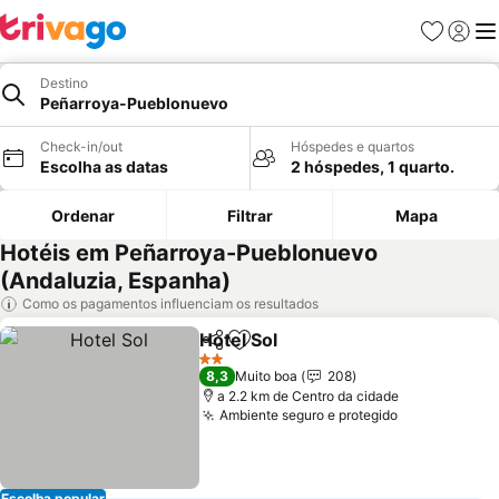
Favoritos
Iniciar
Me
Destino
Peñarroya-Pueblonuevo
Check-in/out
Hóspedes e quartos
Escolha as datas
2 hóspedes, 1 quarto.
Ordenar
Filtrar
Mapa
Hotéis em Peñarroya-Pueblonuevo
(Andaluzia, Espanha)
Como os pagamentos influenciam os resultados
Hotel Sol
Partilhar
Adicionar aos favoritos
2 Estrelas
8,3
Muito boa
208
a 2.2 km de Centro da cidade
Ambiente seguro e protegido
Escolha popular