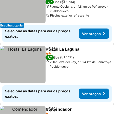
7,7
Boa
1.734
Fuente Obejuna, a 11.8 km de Peñarroya-
Pueblonuevo
Piscina exterior refrescante
Escolha popular
Selecione as datas para ver os preços
Ver preços
exatos.
Hostal La Laguna
Partilhar
Adicionar aos favoritos
2 Estrelas
7,7
Boa
1.171
Villanueva del Rey, a 16.4 km de Peñarroya-
Pueblonuevo
Selecione as datas para ver os preços
Ver preços
exatos.
Comendador
Partilhar
Adicionar aos favoritos