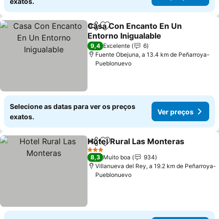
exatos.
Casa Con Encanto En Un
Partilhar
Adicionar aos favoritos
Entorno Inigualable
9,4
Excelente
6
Fuente Obejuna, a 13.4 km de Peñarroya-
Pueblonuevo
Selecione as datas para ver os preços
Ver preços
exatos.
Hotel Rural Las Monteras
Partilhar
Adicionar aos favoritos
3 Estrelas
8,3
Muito boa
934
Villanueva del Rey, a 19.2 km de Peñarroya-
Pueblonuevo