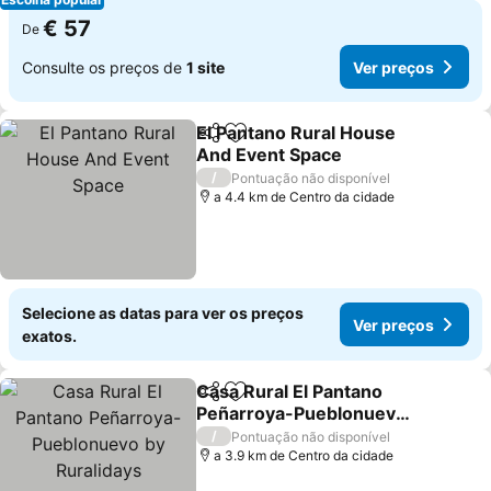
€ 57
De
Consulte os preços de
1 site
Ver preços
El Pantano Rural House
Partilhar
Adicionar aos favoritos
And Event Space
/
Pontuação não disponível
a 4.4 km de Centro da cidade
Selecione as datas para ver os preços
Ver preços
exatos.
Casa Rural El Pantano
Partilhar
Adicionar aos favoritos
Peñarroya-Pueblonuevo
by Ruralidays
/
Pontuação não disponível
a 3.9 km de Centro da cidade