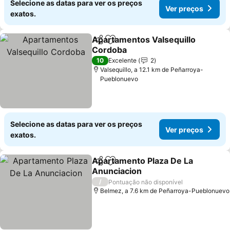
Selecione as datas para ver os preços
Ver preços
exatos.
Apartamentos Valsequillo
Partilhar
Adicionar aos favoritos
Cordoba
10
Excelente
2
Valsequillo, a 12.1 km de Peñarroya-
Pueblonuevo
Selecione as datas para ver os preços
Ver preços
exatos.
Apartamento Plaza De La
Partilhar
Adicionar aos favoritos
Anunciacion
/
Pontuação não disponível
Belmez, a 7.6 km de Peñarroya-Pueblonuevo