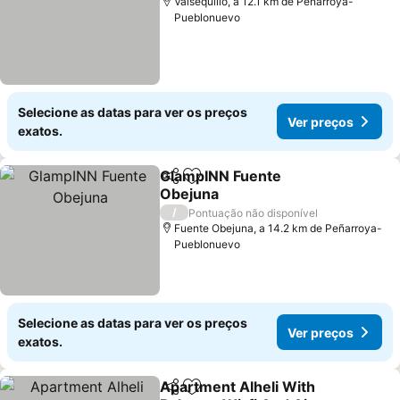
Valsequillo, a 12.1 km de Peñarroya-
Pueblonuevo
Selecione as datas para ver os preços
Ver preços
exatos.
GlampINN Fuente
Partilhar
Adicionar aos favoritos
Obejuna
/
Pontuação não disponível
Fuente Obejuna, a 14.2 km de Peñarroya-
Pueblonuevo
Selecione as datas para ver os preços
Ver preços
exatos.
Apartment Alheli With
Partilhar
Adicionar aos favoritos