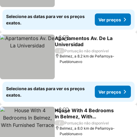
Selecione as datas para ver os preços
Ver preços
exatos.
Apartamentos Av. De La
Partilhar
Adicionar aos favoritos
Universidad
/
Pontuação não disponível
Belmez, a 8.2 km de Peñarroya-
Pueblonuevo
Selecione as datas para ver os preços
Ver preços
exatos.
House With 4 Bedrooms
Partilhar
Adicionar aos favoritos
In Belmez, With
Furnished Terrace
/
Pontuação não disponível
Belmez, a 8.0 km de Peñarroya-
Pueblonuevo