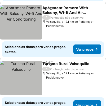
Apartment Romero With
Partilhar
Adicionar aos favoritos
Balcony, Wi-fi And Air
Conditioning
/
Pontuação não disponível
Valsequillo, a 12.1 km de Peñarroya-
Pueblonuevo
Selecione as datas para ver os preços
Ver preços
exatos.
Turismo Rural Valsequillo
Partilhar
Adicionar aos favoritos
/
Pontuação não disponível
Valsequillo, a 12.1 km de Peñarroya-
Pueblonuevo
Selecione as datas para ver os preços
Ver preços