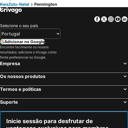
KwaZulu-Natal
Pennington
Facebook
Twitter
Insta
Yo
Selecione o seu país
Adicionar no Google
Encontre facilmente os nossos
resultados: adicione o trivago como
fonte preferencial no Google.
Empresa
Os nossos produtos
Termos e políticas
Suporte
Inicie sessão para desfrutar de