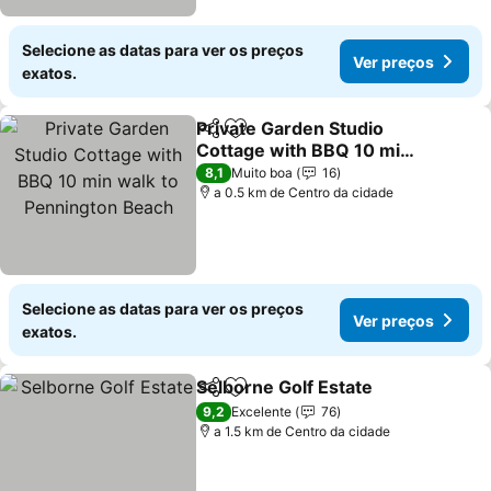
Selecione as datas para ver os preços
Ver preços
exatos.
Private Garden Studio
Partilhar
Adicionar aos favoritos
Cottage with BBQ 10 min
walk to Pennington Beach
8,1
Muito boa
16
a 0.5 km de Centro da cidade
Selecione as datas para ver os preços
Ver preços
exatos.
Selborne Golf Estate
Partilhar
Adicionar aos favoritos
9,2
Excelente
76
a 1.5 km de Centro da cidade