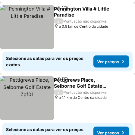
Pennington Villa # Little
Partilhar
Adicionar aos favoritos
Paradise
/
Pontuação não disponível
a 0.9 km de Centro da cidade
Selecione as datas para ver os preços
Ver preços
exatos.
Pettigrews Place,
Partilhar
Adicionar aos favoritos
Selborne Golf Estate
Zpf01
/
Pontuação não disponível
a 1.1 km de Centro da cidade
Selecione as datas para ver os preços
Ver preços