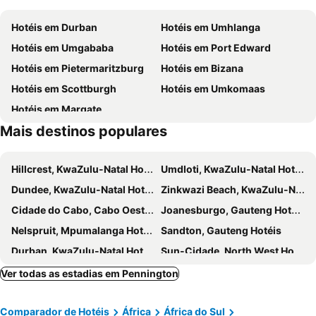
Hotéis em Durban
Hotéis em Umhlanga
Hotéis em Umgababa
Hotéis em Port Edward
Hotéis em Pietermaritzburg
Hotéis em Bizana
Hotéis em Scottburgh
Hotéis em Umkomaas
Hotéis em Margate
Mais destinos populares
Hillcrest, KwaZulu-Natal Hotéis
Umdloti, KwaZulu-Natal Hotéis
Dundee, KwaZulu-Natal Hotéis
Zinkwazi Beach, KwaZulu-Natal Hotéis
Cidade do Cabo, Cabo Oeste Hotéis
Joanesburgo, Gauteng Hotéis
Nelspruit, Mpumalanga Hotéis
Sandton, Gauteng Hotéis
Durban, KwaZulu-Natal Hotéis
Sun-Cidade, North West Hotéis
Pretoria, Gauteng Hotéis
Pilanesberg National Park, North West Hotéis
Ver todas as estadias em Pennington
Kruger National Park, Limpopo Hotéis
Comparador de Hotéis
África
África do Sul