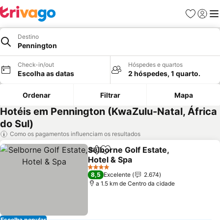
Favoritos
Iniciar
Me
Destino
Pennington
Check-in/out
Hóspedes e quartos
Escolha as datas
2 hóspedes, 1 quarto.
Ordenar
Filtrar
Mapa
Hotéis em Pennington (KwaZulu-Natal, África
do Sul)
Como os pagamentos influenciam os resultados
Selborne Golf Estate,
Partilhar
Adicionar aos favoritos
Hotel & Spa
4 Estrelas
8,5
Excelente
2.674
a 1.5 km de Centro da cidade
Escolha popular