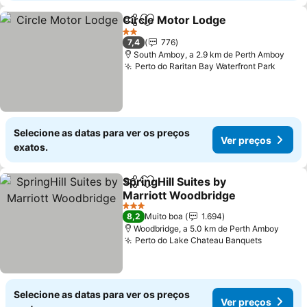
Circle Motor Lodge
Partilhar
Adicionar aos favoritos
2 Estrelas
7,4
776
South Amboy, a 2.9 km de Perth Amboy
Perto do Raritan Bay Waterfront Park
Selecione as datas para ver os preços
Ver preços
exatos.
SpringHill Suites by
Partilhar
Adicionar aos favoritos
Marriott Woodbridge
3 Estrelas
8,2
Muito boa
1.694
Woodbridge, a 5.0 km de Perth Amboy
Perto do Lake Chateau Banquets
Selecione as datas para ver os preços
Ver preços