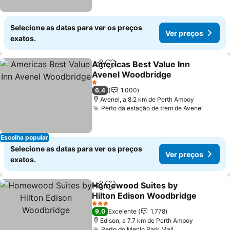
Selecione as datas para ver os preços
Ver preços
exatos.
Americas Best Value Inn
Partilhar
Adicionar aos favoritos
Avenel Woodbridge
1 Estrelas
6,4
1.000
Avenel, a 8.2 km de Perth Amboy
Perto da estação de trem de Avenel
Escolha popular
Selecione as datas para ver os preços
Ver preços
exatos.
Homewood Suites by
Partilhar
Adicionar aos favoritos
Hilton Edison Woodbridge
3 Estrelas
9,0
Excelente
1.778
Edison, a 7.7 km de Perth Amboy
Perto do Menlo Park Mall