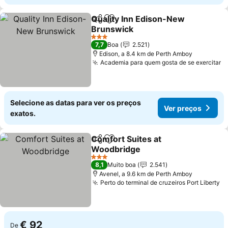
Quality Inn Edison-New
Partilhar
Adicionar aos favoritos
Brunswick
3 Estrelas
7,7
Boa
2.521
Edison, a 8.4 km de Perth Amboy
Academia para quem gosta de se exercitar
Selecione as datas para ver os preços
Ver preços
exatos.
Comfort Suites at
Partilhar
Adicionar aos favoritos
Woodbridge
3 Estrelas
8,1
Muito boa
2.541
Avenel, a 9.6 km de Perth Amboy
Perto do terminal de cruzeiros Port Liberty
€ 92
De