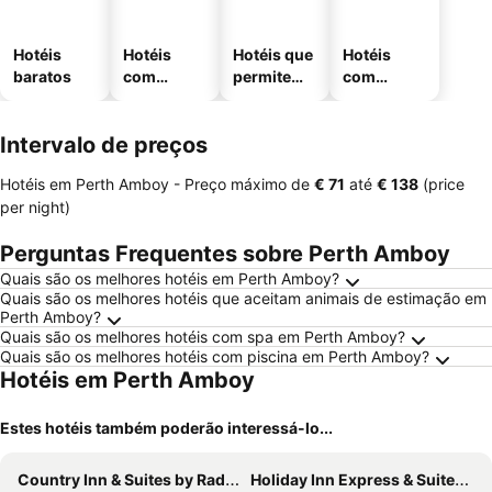
Hotéis
Hotéis
Hotéis que
Hotéis
baratos
com
permitem
com
piscinas
animais
estaciona
mento
Intervalo de preços
Hotéis em Perth Amboy -
Preço máximo
de
‎€ 71
até
‎€ 138
(price
per night)
Perguntas Frequentes sobre Perth Amboy
Quais são os melhores hotéis em Perth Amboy?
Quais são os melhores hotéis que aceitam animais de estimação em
Perth Amboy?
Quais são os melhores hotéis com spa em Perth Amboy?
Quais são os melhores hotéis com piscina em Perth Amboy?
Hotéis em Perth Amboy
Estes hotéis também poderão interessá-lo...
Country Inn & Suites by Radisson, Staten Island
Holiday Inn Express & Suites Linden By Ihg