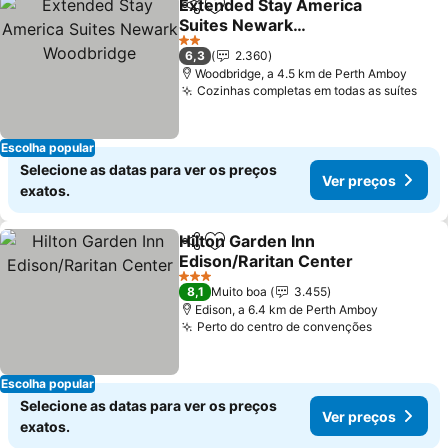
Extended Stay America
Partilhar
Adicionar aos favoritos
Suites Newark
Woodbridge
2 Estrelas
6,3
2.360
Woodbridge, a 4.5 km de Perth Amboy
Cozinhas completas em todas as suítes
Escolha popular
Selecione as datas para ver os preços
Ver preços
exatos.
Hilton Garden Inn
Partilhar
Adicionar aos favoritos
Edison/Raritan Center
3 Estrelas
8,1
Muito boa
3.455
Edison, a 6.4 km de Perth Amboy
Perto do centro de convenções
Escolha popular
Selecione as datas para ver os preços
Ver preços
exatos.