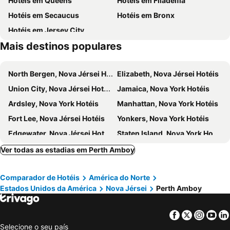
Hotéis em Queens
Hotéis em Filadélfia
Hell's Kitchen
Upper East Side
Hotéis em Secaucus
Hotéis em Bronx
Tottenville
Richmond Valley
Hotéis em Jersey City
Charleston
Cunningham Heights
Mais destinos populares
Pleasant Plains
Prince's Bay
Huguenot
Rossville
North Bergen, Nova Jérsei Hotéis
Elizabeth, Nova Jérsei Hotéis
Woodrow
Gramercy Park
Union City, Nova Jérsei Hotéis
Jamaica, Nova York Hotéis
Meatpacking District
Washington Heights
Ardsley, Nova York Hotéis
Manhattan, Nova York Hotéis
74th St Broadway Metro Station
Times Sq 42nd St Metro Station
Fort Lee, Nova Jérsei Hotéis
Yonkers, Nova York Hotéis
Newark City Hall
New Utrecht Ave Metro Station
Edgewater, Nova Jérsei Hotéis
Staten Island, Nova York Hotéis
Brooklyn Navy Yard
US Tennis Open
Rockville Centre, Nova York Hotéis
Hoboken, Nova Jérsei Hotéis
Ver todas as estadias em Perth Amboy
Linden, Nova Jérsei Hotéis
East Rutherford, Nova Jérsei Hotéis
Comparador de Hotéis
América do Norte
Carlstadt, Nova Jérsei Hotéis
Ridgefield Park, Nova Jérsei Hotéis
Estados Unidos da América
Nova Jérsei
Perth Amboy
Stamford, Conecticute Hotéis
Avenel, Nova Jérsei Hotéis
Englewood, Nova Jérsei Hotéis
Hempstead, Nova York Hotéis
Facebook
Twitter
Insta
Yo
Nova Iorque, Nova York Hotéis
Brooklyn, Nova York Hotéis
Selecione o seu país