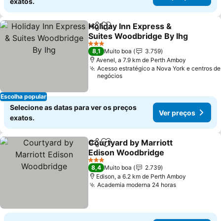
exatos.
Holiday Inn Express &
Partilhar
Adicionar aos favoritos
Suites Woodbridge By Ihg
3 Estrelas
8,1
Muito boa
3.759
Avenel, a 7.9 km de Perth Amboy
Acesso estratégico a Nova York e centros de
negócios
Escolha popular
Selecione as datas para ver os preços
Ver preços
exatos.
Courtyard by Marriott
Partilhar
Adicionar aos favoritos
Edison Woodbridge
3 Estrelas
8,4
Muito boa
2.739
Edison, a 6.2 km de Perth Amboy
Academia moderna 24 horas