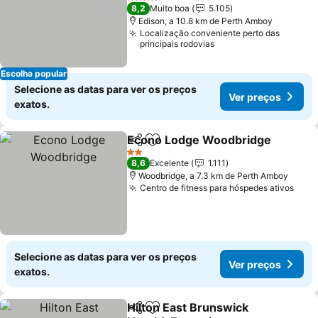
4 Estrelas
8,2
Muito boa
5.105
Edison, a 10.8 km de Perth Amboy
Localização conveniente perto das
principais rodovias
Escolha popular
Selecione as datas para ver os preços
Ver preços
exatos.
Econo Lodge Woodbridge
Partilhar
Adicionar aos favoritos
2 Estrelas
8,6
Excelente
1.111
Woodbridge, a 7.3 km de Perth Amboy
Centro de fitness para hóspedes ativos
Selecione as datas para ver os preços
Ver preços
exatos.
Hilton East Brunswick
Partilhar
Adicionar aos favoritos