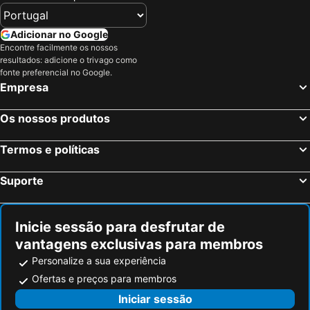
Roosevelt Island, Nova York Hotéis
Newark, Nova Jérsei Hotéis
Queens, Nova York Hotéis
Filadélfia, Pensilvânia Hotéis
Adicionar no Google
Encontre facilmente os nossos
Secaucus, Nova Jérsei Hotéis
Bronx, Nova York Hotéis
resultados: adicione o trivago como
Jersey City, Nova Jérsei Hotéis
Miami Beach, Flórida Hotéis
fonte preferencial no Google.
Empresa
Orlando, Flórida Hotéis
Miami, Flórida Hotéis
Las Vegas, Nevada Hotéis
Los Angeles, Califórnia Hotéis
Os nossos produtos
Chicago, Ilinóis Hotéis
Lake Buena Vista, Flórida Hotéis
Termos e políticas
Boston, Massachusetts Hotéis
Suporte
Inicie sessão para desfrutar de
vantagens exclusivas para membros
Personalize a sua experiência
Ofertas e preços para membros
Iniciar sessão