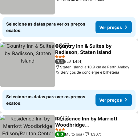
Selecione as datas para ver os preços
Ver preços
exatos.
Country Inn & Suites by
Partilhar
Adicionar aos favoritos
Radisson, Staten Island
3 Estrelas
7,4
1.491
Staten Island, a 10.9 km de Perth Amboy
Serviços de concierge e bilheteria
Selecione as datas para ver os preços
Ver preços
exatos.
Residence Inn by Marriott
Partilhar
Adicionar aos favoritos
Woodbridge
Edison/Raritan Center
3 Estrelas
8,3
Muito boa
1.307