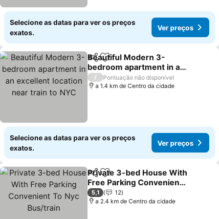
Selecione as datas para ver os preços
Ver preços
exatos.
Beautiful Modern 3-
Partilhar
Adicionar aos favoritos
bedroom apartment in an
excellent location near
/
Pontuação não disponível
train to NYC
a 1.4 km de Centro da cidade
Selecione as datas para ver os preços
Ver preços
exatos.
Private 3-bed House With
Partilhar
Adicionar aos favoritos
Free Parking Convenient
To Nyc Bus/train
5,1
12
a 2.4 km de Centro da cidade