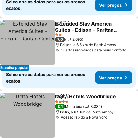
Selecione as datas para ver os preços
Ver preços
exatos.
Extended Stay America
Partilhar
Adicionar aos favoritos
Suites - Edison - Raritan
Center
2 Estrelas
7,0
2.695
Edison, a 6.5 km de Perth Amboy
Quartos renovados para mais conforto
Escolha popular
Selecione as datas para ver os preços
Ver preços
exatos.
Delta Hotels Woodbridge
Partilhar
Adicionar aos favoritos
4 Estrelas
8,1
Muito boa
3.832
Iselin, a 6.9 km de Perth Amboy
Acesso rápido a Nova York