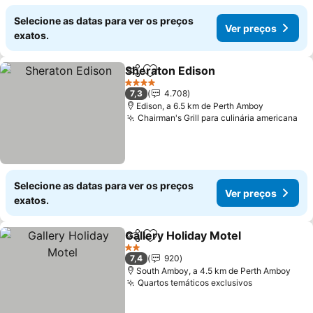
Selecione as datas para ver os preços
Ver preços
exatos.
Sheraton Edison
Partilhar
Adicionar aos favoritos
4 Estrelas
7,3
4.708
Edison, a 6.5 km de Perth Amboy
Chairman's Grill para culinária americana
Selecione as datas para ver os preços
Ver preços
exatos.
Gallery Holiday Motel
Partilhar
Adicionar aos favoritos
2 Estrelas
7,4
920
South Amboy, a 4.5 km de Perth Amboy
Quartos temáticos exclusivos