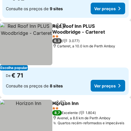
Consulte os preços de
9 sites
Ver preços
Red Roof Inn PLUS
Partilhar
Adicionar aos favoritos
Woodbridge - Carteret
2 Estrelas
6,3
3.077
Carteret, a 10.0 km de Perth Amboy
Escolha popular
€ 71
De
Consulte os preços de
8 sites
Ver preços
Horizon Inn
Partilhar
Adicionar aos favoritos
2 Estrelas
8,7
Excelente
1.804
Avenel, a 8.6 km de Perth Amboy
Quartos recém-reformados e impecáveis