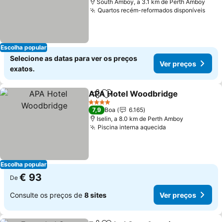
South Amboy, a 3.1 km de Perth Amboy
Quartos recém-reformados disponíveis
Escolha popular
Selecione as datas para ver os preços
Ver preços
exatos.
APA Hotel Woodbridge
Partilhar
Adicionar aos favoritos
4 Estrelas
7,9
Boa
6.165
Iselin, a 8.0 km de Perth Amboy
Piscina interna aquecida
Escolha popular
€ 93
De
Consulte os preços de
8 sites
Ver preços