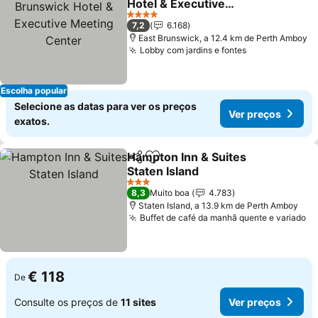
Hotel & Executive
Meeting Center
4 Estrelas
7,2
6.168
East Brunswick, a 12.4 km de Perth Amboy
Lobby com jardins e fontes
Escolha popular
Selecione as datas para ver os preços
Ver preços
exatos.
Hampton Inn & Suites
Partilhar
Adicionar aos favoritos
Staten Island
3 Estrelas
8,3
Muito boa
4.783
Staten Island, a 13.9 km de Perth Amboy
Buffet de café da manhã quente e variado
€ 118
De
Consulte os preços de
11 sites
Ver preços