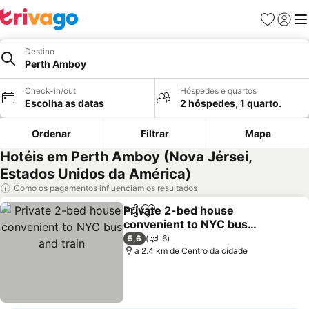
Favoritos
Iniciar
Me
Destino
Perth Amboy
Check-in/out
Hóspedes e quartos
Escolha as datas
2 hóspedes, 1 quarto.
Ordenar
Filtrar
Mapa
Hotéis em Perth Amboy (Nova Jérsei,
Estados Unidos da América)
Como os pagamentos influenciam os resultados
Private 2-bed house
Partilhar
Adicionar aos favoritos
convenient to NYC bus
and train
5,6
6
a 2.4 km de Centro da cidade