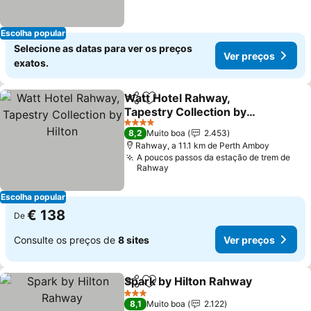
Escolha popular
Selecione as datas para ver os preços
Ver preços
exatos.
Watt Hotel Rahway,
Partilhar
Adicionar aos favoritos
Tapestry Collection by
Hilton
4 Estrelas
8,2
Muito boa
2.453
Rahway, a 11.1 km de Perth Amboy
A poucos passos da estação de trem de
Rahway
Escolha popular
€ 138
De
Consulte os preços de
8 sites
Ver preços
Spark by Hilton Rahway
Partilhar
Adicionar aos favoritos
3 Estrelas
8,1
Muito boa
2.122