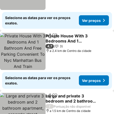
Selecione as datas para ver os preços
Ver preços
exatos.
Private House With 3
Partilhar
Adicionar aos favoritos
Bedrooms And 1
Bathroom And Free
4,7
3
Parking Convenient To
a 2.4 km de Centro da cidade
Nyc Manhattan Bus And
Train
Selecione as datas para ver os preços
Ver preços
exatos.
Large and private 3
Partilhar
Adicionar aos favoritos
bedroom and 2 bathroom
apartment, separate
/
Pontuação não disponível
street entrance
a 1.5 km de Centro da cidade