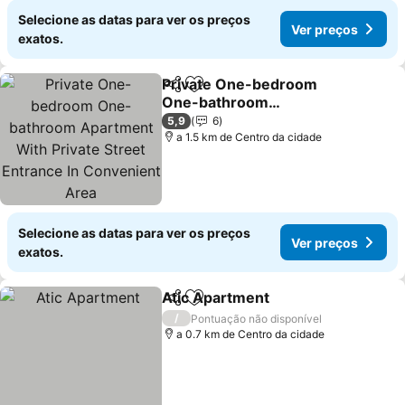
Selecione as datas para ver os preços
Ver preços
exatos.
Private One-bedroom
Partilhar
Adicionar aos favoritos
One-bathroom
Apartment With Private
5,9
6
Street Entrance In
a 1.5 km de Centro da cidade
Convenient Area
Selecione as datas para ver os preços
Ver preços
exatos.
Atic Apartment
Partilhar
Adicionar aos favoritos
/
Pontuação não disponível
a 0.7 km de Centro da cidade