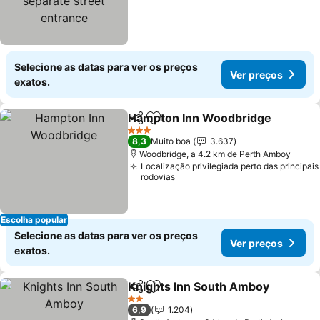
Selecione as datas para ver os preços
Ver preços
exatos.
Hampton Inn Woodbridge
Partilhar
Adicionar aos favoritos
3 Estrelas
8,3
Muito boa
3.637
Woodbridge, a 4.2 km de Perth Amboy
Localização privilegiada perto das principais
rodovias
Escolha popular
Selecione as datas para ver os preços
Ver preços
exatos.
Knights Inn South Amboy
Partilhar
Adicionar aos favoritos
2 Estrelas
6,9
1.204