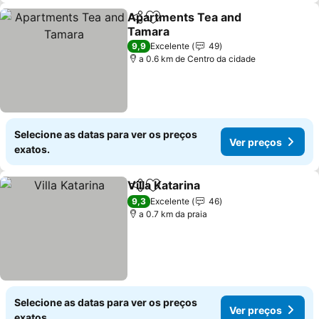
Apartments Tea and
Partilhar
Adicionar aos favoritos
Tamara
Ver preços
9,9
Excelente
49
a 0.6 km de Centro da cidade
Selecione as datas para ver os preços
Ver preços
exatos.
Villa Katarina
Partilhar
Adicionar aos favoritos
Ver preços
9,3
Excelente
46
a 0.7 km da praia
Selecione as datas para ver os preços
Ver preços
exatos.