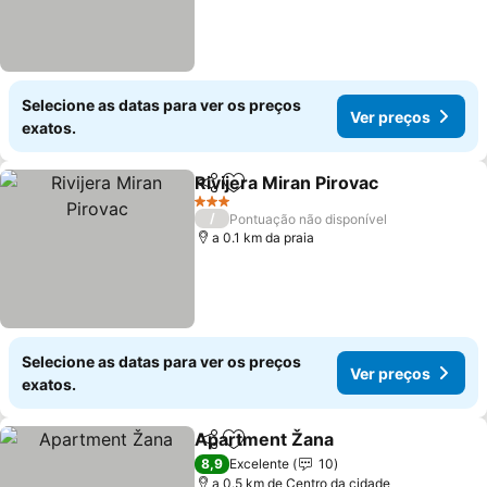
Selecione as datas para ver os preços
Ver preços
exatos.
Rivijera Miran Pirovac
Partilhar
Adicionar aos favoritos
Ver 
3 Estrelas
/
Pontuação não disponível
a 0.1 km da praia
Selecione as datas para ver os preços
Ver preços
exatos.
Apartment Žana
Partilhar
Adicionar aos favoritos
Ver preço
8,9
Excelente
10
a 0.5 km de Centro da cidade