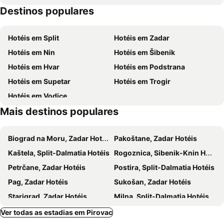
Destinos populares
ACI Marina Vodice
Vodice
Medulić Palace Rooms & Apartments
Srima
Banj
Hotéis em Split
Hotéis em Zadar
Forum
Sveti Šime
Hotéis em Nin
Hotéis em Šibenik
Otok Visovac
Šibenik
Hotéis em Hvar
Hotéis em Podstrana
Sveti Donat
Hotéis em Supetar
Hotéis em Trogir
Hotéis em Vodice
Mais destinos populares
Biograd na Moru, Zadar Hotéis
Pakoštane, Zadar Hotéis
Kaštela, Split-Dalmatia Hotéis
Rogoznica, Sibenik-Knin Hotéis
Petrčane, Zadar Hotéis
Postira, Split-Dalmatia Hotéis
Pag, Zadar Hotéis
Sukošan, Zadar Hotéis
Starigrad, Zadar Hotéis
Milna, Split-Dalmatia Hotéis
Seget Donji, Split-Dalmatia Hotéis
Krilo, Split-Dalmatia Hotéis
Ver todas as estadias em Pirovac