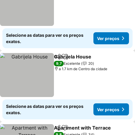
Selecione as datas para ver os preços
Ver preços
exatos.
Gabrijela House
Partilhar
Adicionar aos favoritos
Ver preço
9,7
Excelente
20
a 1.7 km de Centro da cidade
Selecione as datas para ver os preços
Ver preços
exatos.
Apartment with Terrace
Partilhar
Adicionar aos favoritos
Ve
9,8
Excelente
34