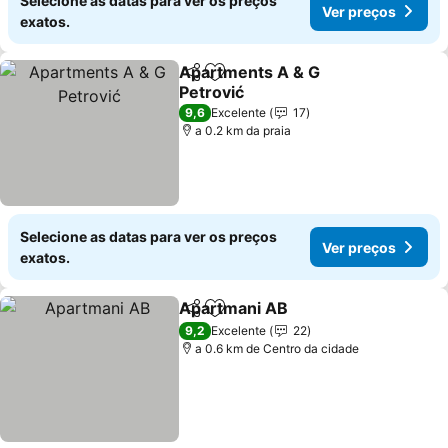
Selecione as datas para ver os preços
Ver preços
exatos.
Apartments A & G
Partilhar
Adicionar aos favoritos
Petrović
Ver preços
9,6
Excelente
17
a 0.2 km da praia
Selecione as datas para ver os preços
Ver preços
exatos.
Apartmani AB
Partilhar
Adicionar aos favoritos
Ver preços
9,2
Excelente
22
a 0.6 km de Centro da cidade