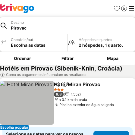
Favoritos
Iniciar
Me
Destino
Pirovac
Check-in/out
Hóspedes e quartos
Escolha as datas
2 hóspedes, 1 quarto.
Ordenar
Filtrar
Mapa
Hotéis em Pirovac (Sibenik-Knin, Croácia)
Como os pagamentos influenciam os resultados
Hotel Miran Pirovac
Partilhar
Adicionar aos favoritos
Ver pr
3 Estrelas
6,8
1.552
a 0.1 km da praia
Piscina exterior de água salgada
Ver preç
Escolha popular
Selecione as datas para ver os preços