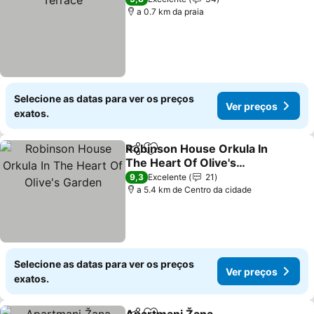
a 0.7 km da praia
Selecione as datas para ver os preços
Ver preços
exatos.
Robinson House Orkula In
Partilhar
Adicionar aos favoritos
The Heart Of Olive's
Garden
Ver preços
9,3
Excelente
21
a 5.4 km de Centro da cidade
Selecione as datas para ver os preços
Ver preços
exatos.