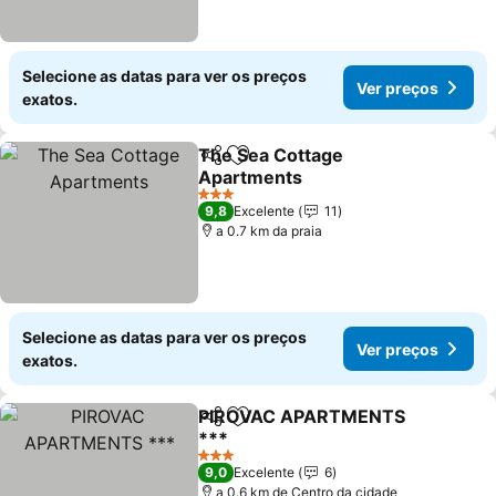
Selecione as datas para ver os preços
Ver preços
exatos.
The Sea Cottage
Partilhar
Adicionar aos favoritos
Apartments
Ver preços
3 Estrelas
9,8
Excelente
11
a 0.7 km da praia
Selecione as datas para ver os preços
Ver preços
exatos.
PIROVAC APARTMENTS
Partilhar
Adicionar aos favoritos
***
Ver preços
3 Estrelas
9,0
Excelente
6
a 0.6 km de Centro da cidade