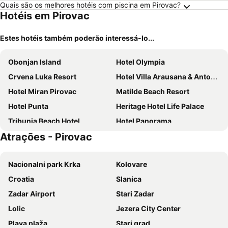
Quais são os melhores hotéis com piscina em Pirovac?
Hotéis em Pirovac
Estes hotéis também poderão interessá-lo...
Obonjan Island
Hotel Olympia
Crvena Luka Resort
Hotel Villa Arausana & Antonina
Hotel Miran Pirovac
Matilde Beach Resort
Hotel Punta
Heritage Hotel Life Palace
Tribunia Beach Hotel
Hotel Panorama
Atrações - Pirovac
SeeSea Hotel
Hotel Stipe
Hotel Jadran
Heritage Tisno
Nacionalni park Krka
Kolovare
Hotel Borovnik
Hotel Murter
Croatia
Slanica
Colentum Resort Murter
Hotel Villa Radin
Zadar Airport
Stari Zadar
Hotel Orion
HOTEL IMPERIAL
Lolic
Jezera City Center
Hotel Stella Maris
Villa Antonio
Plava plaža
Stari grad
Boutique Hotel Bora
Armerun Heritage Hotel & Residences