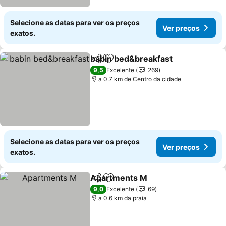
Selecione as datas para ver os preços
Ver preços
exatos.
babin bed&breakfast
Partilhar
Adicionar aos favoritos
Ver p
9,5
Excelente
269
a 0.7 km de Centro da cidade
Selecione as datas para ver os preços
Ver preços
exatos.
Apartments M
Partilhar
Adicionar aos favoritos
Ver preços
9,0
Excelente
69
a 0.6 km da praia