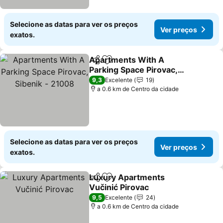
Selecione as datas para ver os preços
Ver preços
exatos.
Apartments With A
Partilhar
Adicionar aos favoritos
Parking Space Pirovac,
Sibenik - 21008
Ver preços
9,3
Excelente
19
a 0.6 km de Centro da cidade
Selecione as datas para ver os preços
Ver preços
exatos.
Luxury Apartments
Partilhar
Adicionar aos favoritos
Vučinić Pirovac
Ver preços
9,5
Excelente
24
a 0.6 km de Centro da cidade