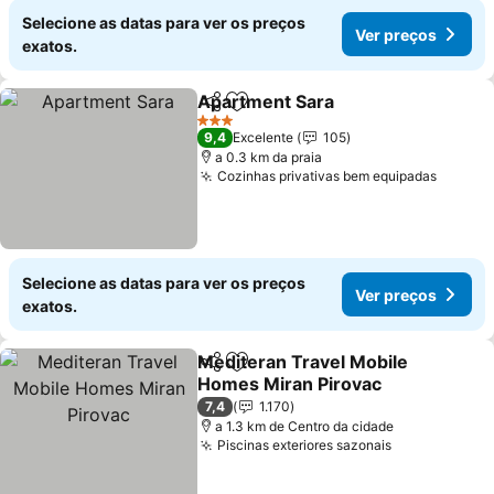
Selecione as datas para ver os preços
Ver preços
exatos.
Apartment Sara
Partilhar
Adicionar aos favoritos
Ver preço
3 Estrelas
9,4
Excelente
105
a 0.3 km da praia
Cozinhas privativas bem equipadas
Ver pr
Selecione as datas para ver os preços
Ver preços
exatos.
Mediteran Travel Mobile
Partilhar
Adicionar aos favoritos
Homes Miran Pirovac
Ver preços
7,4
1.170
a 1.3 km de Centro da cidade
Piscinas exteriores sazonais
Ver preços