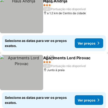
Haus Andrija
Partilhar
Adicionar aos favoritos
Ver preços
3 Estrelas
/
Pontuação não disponível
a 1.2 km de Centro da cidade
Selecione as datas para ver os preços
Ver preços
exatos.
Apartments Lord Pirovac
Partilhar
Adicionar aos favoritos
V
3 Estrelas
/
Pontuação não disponível
Junto à praia
Selecione as datas para ver os preços
Ver preços
exatos.