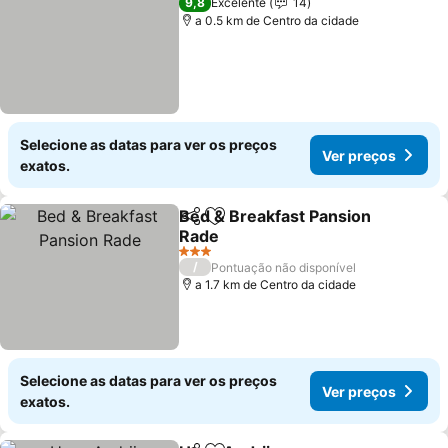
9,8
Excelente
14
a 0.5 km de Centro da cidade
Selecione as datas para ver os preços
Ver preços
exatos.
Bed & Breakfast Pansion
Partilhar
Adicionar aos favoritos
Rade
Ver preços
3 Estrelas
/
Pontuação não disponível
a 1.7 km de Centro da cidade
Selecione as datas para ver os preços
Ver preços
exatos.