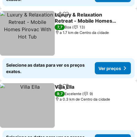
Luxury & Relaxation
Partilhar
Adicionar aos favoritos
Retreat - Mobile Homes
Pirovac With Hot Tub
Ver preços
7,7
Boa
13
a 1.7 km de Centro da cidade
Selecione as datas para ver os preços
Ver preços
exatos.
Villa Ella
Partilhar
Adicionar aos favoritos
Ver preços
9,7
Excelente
9
a 0.3 km de Centro da cidade