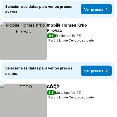
Selecione as datas para ver os preços
Ver preços
exatos.
Mobile Homes Krko
Partilhar
Adicionar aos favoritos
Pirovac
Ver preços
9,1
Excelente
76
a 0.5 km de Centro da cidade
Selecione as datas para ver os preços
Ver preços
exatos.
COCO
Partilhar
Adicionar aos favoritos
Ver preços
8,3
Muito boa
19
a 0.6 km de Centro da cidade