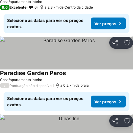
Casa/apartamento inteiro
8,6
Excelente
6
a 2.8 km de Centro da cidade
Selecione as datas para ver os preços
Ver preços
exatos.
Partilhar
Ad
Paradise Garden Paros
Ver preços
Casa/apartamento inteiro
/
a 0.2 km da praia
Pontuação não disponível
Selecione as datas para ver os preços
Ver preços
exatos.
Partilhar
Ad