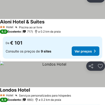
Partilhar
Ad
Aloni Hotel & Suites
Ver preços
Hotel
Piscina ao ar livre
Ver preços
2 Estrelas
9,0
Excelente
717
a 0.2 km da praia
€ 101
De
Consulte os preços de
9 sites
Ver preços
Partilhar
Ad
Londos Hotel
Ver preços
Hotel
Serviços personalizados para hóspedes
Ver preços
2 Estrelas
8,9
Excelente
660
a 0.2 km da praia