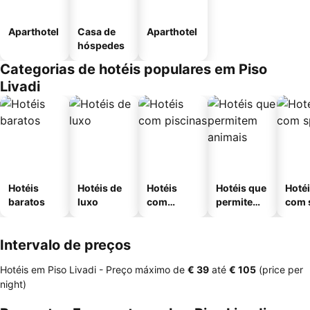
Aparthotel
Casa de
Aparthotel
hóspedes
Categorias de hotéis populares em Piso
Livadi
Hotéis
Hotéis de
Hotéis
Hotéis que
Hoté
baratos
luxo
com
permitem
com 
piscinas
animais
Intervalo de preços
Hotéis em Piso Livadi -
Preço máximo
de
‎€ 39
até
‎€ 105
(price per
night)