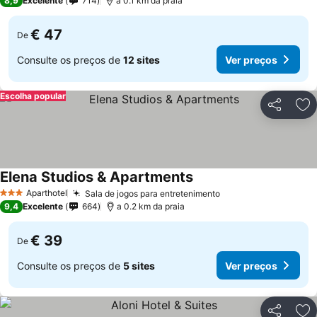
8,9
Excelente
714
a 0.1 km da praia
€ 47
De
Consulte os preços de
12 sites
Ver preços
Escolha popular
Partilhar
Ad
Elena Studios & Apartments
Ver preços
Aparthotel
Sala de jogos para entretenimento
Ver preços
3 Estrelas
9,4
Excelente
664
a 0.2 km da praia
€ 39
De
Consulte os preços de
5 sites
Ver preços