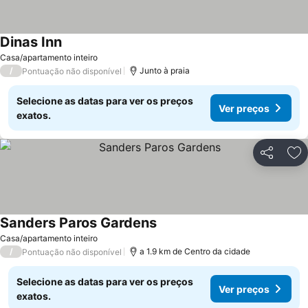
Dinas Inn
Ver preços
Casa/apartamento inteiro
/
Junto à praia
Pontuação não disponível
Selecione as datas para ver os preços
Ver preços
exatos.
Partilhar
Ad
Sanders Paros Gardens
Ver preços
Casa/apartamento inteiro
/
a 1.9 km de Centro da cidade
Pontuação não disponível
Selecione as datas para ver os preços
Ver preços
exatos.