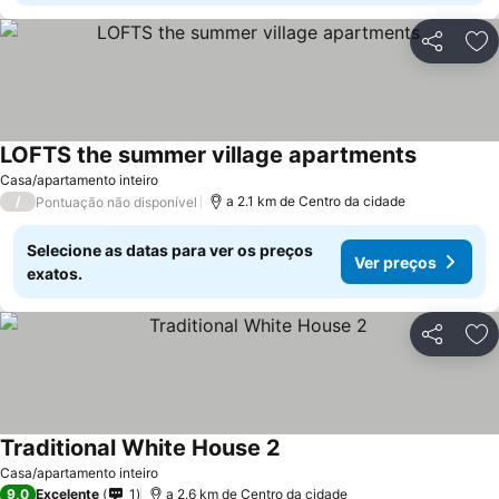
Partilhar
Ad
LOFTS the summer village apartments
Ver preço
Casa/apartamento inteiro
/
a 2.1 km de Centro da cidade
Pontuação não disponível
Selecione as datas para ver os preços
Ver preços
exatos.
Partilhar
Ad
Traditional White House 2
Ver preços
Casa/apartamento inteiro
9,0
Excelente
1
a 2.6 km de Centro da cidade