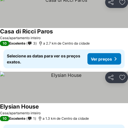
Partilhar
Ad
Casa di Ricci Paros
Ver preços
Casa/apartamento inteiro
10
Excelente
3
a 2.7 km de Centro da cidade
Selecione as datas para ver os preços
Ver preços
exatos.
Partilhar
Ad
Elysian House
Ver preços
Casa/apartamento inteiro
10
Excelente
1
a 1.3 km de Centro da cidade