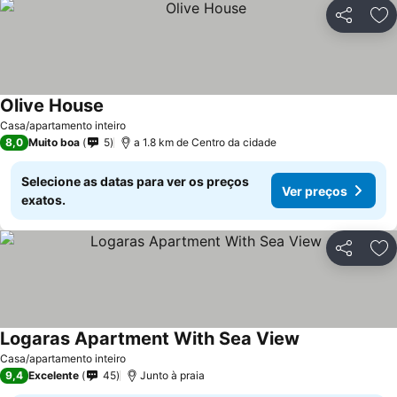
Partilhar
Ad
Olive House
Ver preços
Casa/apartamento inteiro
8,0
Muito boa
5
a 1.8 km de Centro da cidade
Selecione as datas para ver os preços
Ver preços
exatos.
Partilhar
Ad
Logaras Apartment With Sea View
Ver preços
Casa/apartamento inteiro
9,4
Excelente
45
Junto à praia