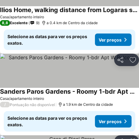
Ilios Home, walking distance from Logaras sandy beach, Paros
Ver preços
Casa/apartamento inteiro
8,8
Excelente
9
a 0.4 km de Centro da cidade
Selecione as datas para ver os preços
Ver preços
exatos.
Partilhar
Ad
Sanders Paros Gardens - Roomy 1-bdr Apt W Balcony
Ver preços
Casa/apartamento inteiro
/
a 1.9 km de Centro da cidade
Pontuação não disponível
Selecione as datas para ver os preços
Ver preços
exatos.