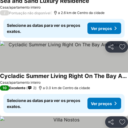
Sea and Sand Luxury Residence
Ver preços
Casa/apartamento inteiro
/
a 2.6 km de Centro da cidade
Pontuação não disponível
Selecione as datas para ver os preços
Ver preços
exatos.
Partilhar
Ad
Cycladic Summer Living Right On The Bay And Beach
Ver preços
Casa/apartamento inteiro
10
Excelente
2
a 0.0 km de Centro da cidade
Selecione as datas para ver os preços
Ver preços
exatos.
Partilhar
Ad