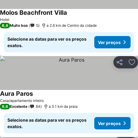
Molos Beachfront Villa
Ver preços
Hotel
8,4
Muito boa
5
a 2.6 km de Centro da cidade
Selecione as datas para ver os preços
Ver preços
exatos.
Partilhar
Ad
Aura Paros
Ver preços
Casa/apartamento inteiro
9,6
Excelente
84
a 0.1 km da praia
Selecione as datas para ver os preços
Ver preços
exatos.