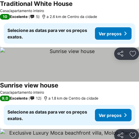
Traditional White House
Ver preços
Casa/apartamento inteiro
10
Excelente
5
a 2.6 km de Centro da cidade
Selecione as datas para ver os preços
Ver preços
exatos.
Partilhar
Ad
Sunrise view house
Ver preços
Casa/apartamento inteiro
9,0
Excelente
12
a 1.8 km de Centro da cidade
Selecione as datas para ver os preços
Ver preços
exatos.
Partilhar
Ad