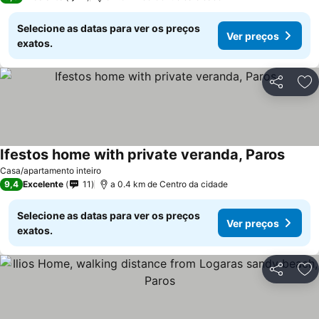
Selecione as datas para ver os preços
Ver preços
exatos.
Partilhar
Ad
Ifestos home with private veranda, Paros
Ver p
Casa/apartamento inteiro
9,4
Excelente
11
a 0.4 km de Centro da cidade
Selecione as datas para ver os preços
Ver preços
exatos.
Partilhar
Ad