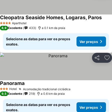
Cleopatra Seaside Homes, Logaras, Paros
Ver p
Aparthotel
4 Estrelas
8,9
Excelente
433
a 0.1 km da praia
Selecione as datas para ver os preços
Ver preços
exatos.
Partilhar
Ad
Panorama
Ver preços
Hotel
Acomodação tradicional cicládica
Ver preços
3 Estrelas
9,5
Excelente
219
a 0.6 km da praia
Selecione as datas para ver os preços
Ver preços
exatos.