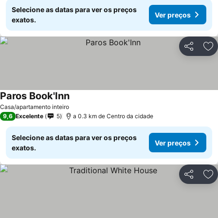
Selecione as datas para ver os preços
Ver preços
exatos.
Partilhar
Ad
Paros Book'Inn
Ver preços
Casa/apartamento inteiro
9,6
Excelente
5
a 0.3 km de Centro da cidade
Selecione as datas para ver os preços
Ver preços
exatos.
Partilhar
Ad