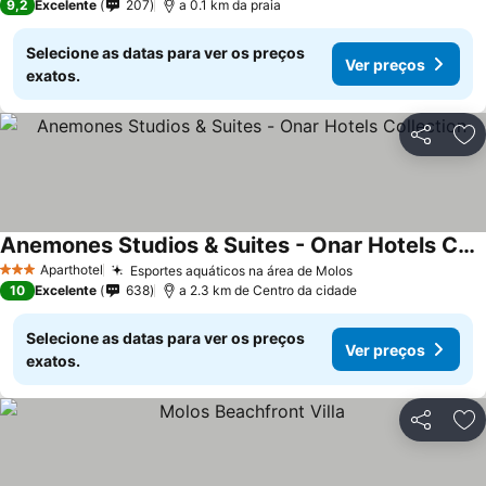
9,2
Excelente
207
a 0.1 km da praia
Selecione as datas para ver os preços
Ver preços
exatos.
Partilhar
Ad
Anemones Studios & Suites - Onar Hotels Collection
Ver preços
Aparthotel
Esportes aquáticos na área de Molos
Ver preços
3 Estrelas
10
Excelente
638
a 2.3 km de Centro da cidade
Selecione as datas para ver os preços
Ver preços
exatos.
Partilhar
Ad