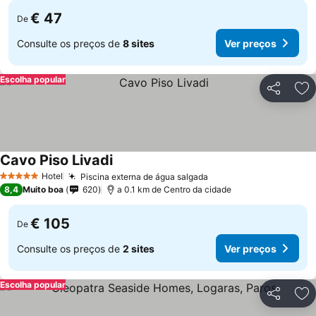
€ 47
De
Consulte os preços de
8 sites
Ver preços
Escolha popular
Partilhar
Ad
Cavo Piso Livadi
Ver preços
Hotel
Piscina externa de água salgada
Ver preços
5 Estrelas
8,4
Muito boa
620
a 0.1 km de Centro da cidade
€ 105
De
Consulte os preços de
2 sites
Ver preços
Escolha popular
Partilhar
Ad