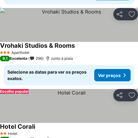
Partilhar
Ad
Vrohaki Studios & Rooms
Ver preços
Aparthotel
3 Estrelas
9,1
Excelente
296
Junto à praia
Selecione as datas para ver os preços
Ver preços
exatos.
Escolha popular
Partilhar
Ad
Hotel Corali
Ver preços
Hotel
2 Estrelas