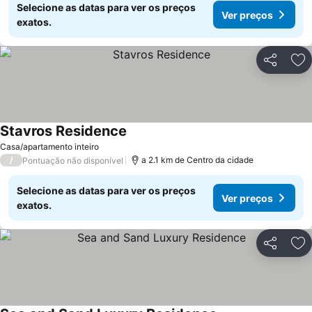
Selecione as datas para ver os preços
Ver preços
exatos.
Partilhar
Ad
Stavros Residence
Ver preços
Casa/apartamento inteiro
/
a 2.1 km de Centro da cidade
Pontuação não disponível
Selecione as datas para ver os preços
Ver preços
exatos.
Partilhar
Ad