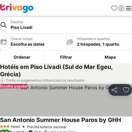
Favoritos
Iniciar
Me
Destino
Piso Livadi
Check-in/out
Hóspedes e quartos
Escolha as datas
2 hóspedes, 1 quarto.
Ordenar
Filtrar
Mapa
Hotéis em Piso Livadi (Sul do Mar Egeu,
Grécia)
Como os pagamentos influenciam os resultados
Escolha popular
Partilhar
Ad
San Antonio Summer House Paros by GHH
Ver 
Hotel
Piscina exterior sazonal
Ver preços
3 Estrelas