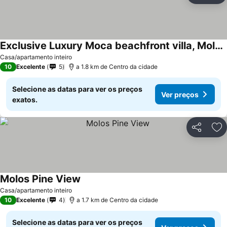
Exclusive Luxury Moca beachfront villa, Molos, Paros
Ver preços
Casa/apartamento inteiro
10
Excelente
5
a 1.8 km de Centro da cidade
Selecione as datas para ver os preços
Ver preços
exatos.
Partilhar
Ad
Molos Pine View
Ver preços
Casa/apartamento inteiro
10
Excelente
4
a 1.7 km de Centro da cidade
Selecione as datas para ver os preços