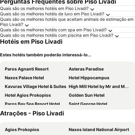
Perguntas Frequentes sobre Piso Livadi
Quais são os melhores hotéis em Piso Livadi?
Quais são os melhores hotéis de luxo em Piso Livadi?
Quais são os melhores hotéis que aceitam animais de estimação em
Piso Livadi?
Quais são os melhores hotéis com spa em Piso Livadi?
Quais são os melhores hotéis com piscina em Piso Livadi?
Hotéis em Piso Livadi
Estes hotéis também poderão interessá-lo...
Paros Agnanti Resort
Asteras Paradise
Naxos Palace Hotel
Hotel Hippocampus
Kavuras Village Hotel & Suites
High Mill Hotel by Mr and Mrs White
Hotel Agios Prokopios
Golden Sun Hotel
Paros Bay Sea Resort Hotel
Saint George Hotel
Atrações - Piso Livadi
Roses Beach Hotel
San Antonio Summer House Paros by GHH
Papadakis
Argo Boutique Hotel
Agios Prokopios
Naxos Island National Airport
Narges Hotel
Eri Hotel