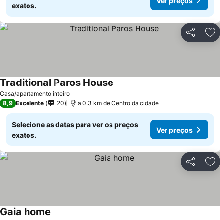
Ver preços
exatos.
Partilhar
Ad
Traditional Paros House
Ver preços
Casa/apartamento inteiro
8,9
Excelente
20
a 0.3 km de Centro da cidade
Selecione as datas para ver os preços
Ver preços
exatos.
Partilhar
Ad
Gaia home
Ver preços