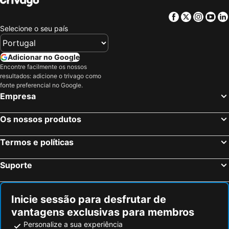
Massieux, Ródano-Alpes Hotéis
Bourg-en-Bresse, Ródano-Alpes Hotéis
Facebook
Twitter
Insta
Yo
Lyon, Ródano-Alpes Hotéis
Annecy, Ródano-Alpes Hotéis
Selecione o seu país
Val Thorens, Ródano-Alpes Hotéis
Courchevel, Ródano-Alpes Hotéis
Méribel, Ródano-Alpes Hotéis
Les Deux Alpes, Ródano-Alpes Hotéis
Adicionar no Google
Encontre facilmente os nossos
Paris, França Hotéis
Nice, Provença-Alpes-Costa Azul Hotéis
resultados: adicione o trivago como
Coupvray, França Hotéis
Estrasburgo, Alsácia Hotéis
fonte preferencial no Google.
Empresa
Bordéus, Aquitânia Hotéis
Montévrain, França Hotéis
Serris, França Hotéis
Colmar, Alsácia Hotéis
Os nossos produtos
Magny le Hongre, França Hotéis
Termos e políticas
Suporte
Inicie sessão para desfrutar de
vantagens exclusivas para membros
Personalize a sua experiência