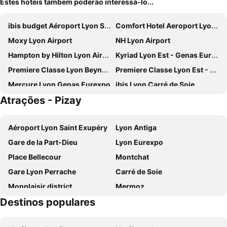
Estes hotéis também poderão interessá-lo...
ibis budget Aéroport Lyon Saint Exupéry
Comfort Hotel Aeroport Lyon St Exupery
Moxy Lyon Airport
NH Lyon Airport
Hampton by Hilton Lyon Airport
Kyriad Lyon Est - Genas Eurexpo
Premiere Classe Lyon Beynost
Premiere Classe Lyon Est - Bron Eurexpo
Mercure Lyon Genas Eurexpo
ibis Lyon Carré de Soie
Atrações - Pizay
ibis budget Lyon Villeurbanne
ibis Lyon Est Meyzieu
Hôtel des Lumières Lyon Meyzieu Arena Stadium
Comfort Stadium Eurexpo Lyon
Aéroport Lyon Saint Exupéry
Lyon Antiga
B&B HOTEL Lyon Grand Stade Meyzieu
KOPSTER Hotel Lyon Groupama Stadium
Gare de la Part-Dieu
Lyon Eurexpo
Best Western Plus Hôtel & Spa de Chassieu
Hôtel Le Costellan
Place Bellecour
Montchat
Logis Hotel Le Petit Casset
Hostellerie du Vieux Pérouges
Gare Lyon Perrache
Carré de Soie
ibis Lyon Est Beynost A42
Logis Lyon Est Porte de l'Ain
Monplaisir district
Mermoz
Les Chambres De La Renaissance
ibis budget Lyon Mionnay
Destinos populares
Les Traboules
Vaise
Campanile PRIME - Lyon Meyzieu Eurexpo Arena Stadium
Kyriad Lyon Est Stadium Eurexpo Meyzieu
Mercado de Natal
Centre Commercial la Part-Dieu
hôtel Le Cosy
Les Barelles