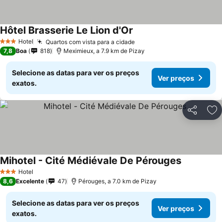
Hôtel Brasserie Le Lion d'Or
Hotel
Quartos com vista para a cidade
3 Estrelas
7,8
Boa
818
Meximieux, a 7.9 km de Pizay
Selecione as datas para ver os preços
Ver preços
exatos.
Partilhar
Ad
Mihotel - Cité Médiévale De Pérouges
Hotel
3 Estrelas
8,6
Excelente
47
Pérouges, a 7.0 km de Pizay
Selecione as datas para ver os preços
Ver preços
exatos.