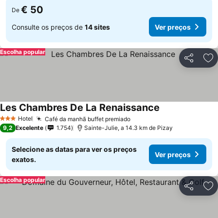
€ 50
De
Consulte os preços de
14 sites
Ver preços
Escolha popular
Partilhar
Ad
Les Chambres De La Renaissance
Hotel
Café da manhã buffet premiado
3 Estrelas
9,2
Excelente
1.754
Sainte-Julie, a 14.3 km de Pizay
Selecione as datas para ver os preços
Ver preços
exatos.
Escolha popular
Partilhar
Ad