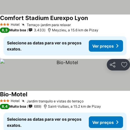
Comfort Stadium Eurexpo Lyon
Hotel
Terraço-jardim para relaxar
3 Estrelas
8,3
Muito boa
3.433
Meyzieu, a 15.6 km de Pizay
Selecione as datas para ver os preços
Ver preços
exatos.
Partilhar
Ad
Bio-Motel
Hotel
Jardim tranquilo e vistas do terraço
3 Estrelas
8,4
Muito boa
689
Saint-Vulbas, a 15.2 km de Pizay
Selecione as datas para ver os preços
Ver preços
exatos.