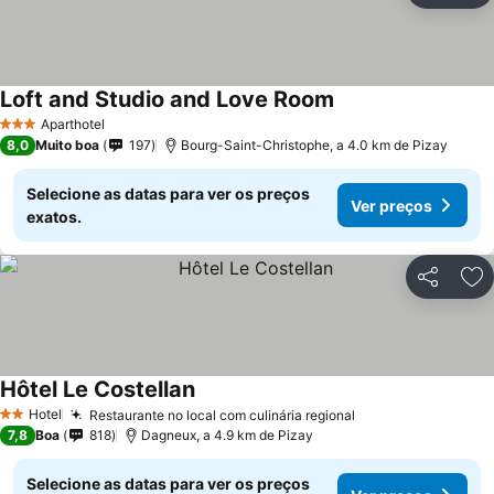
Loft and Studio and Love Room
Aparthotel
3 Estrelas
8,0
Muito boa
197
Bourg-Saint-Christophe, a 4.0 km de Pizay
Selecione as datas para ver os preços
Ver preços
exatos.
Partilhar
Ad
Hôtel Le Costellan
Hotel
Restaurante no local com culinária regional
2 Estrelas
7,8
Boa
818
Dagneux, a 4.9 km de Pizay
Selecione as datas para ver os preços