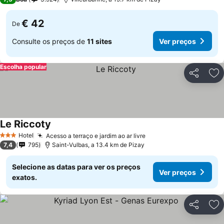
€ 42
De
Consulte os preços de
11 sites
Ver preços
Escolha popular
Partilhar
Ad
Le Riccoty
Hotel
Acesso a terraço e jardim ao ar livre
3 Estrelas
7,4
795
Saint-Vulbas, a 13.4 km de Pizay
Selecione as datas para ver os preços
Ver preços
exatos.
Partilhar
Ad