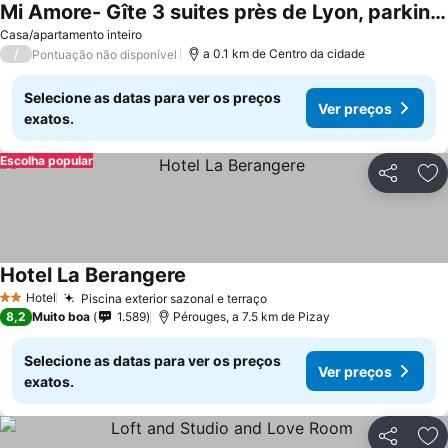
Mi Amore- Gîte 3 suites près de Lyon, parking free
Casa/apartamento inteiro
/
a 0.1 km de Centro da cidade
Pontuação não disponível
Selecione as datas para ver os preços
Ver preços
exatos.
Escolha popular
Partilhar
Ad
Hotel La Berangere
Hotel
Piscina exterior sazonal e terraço
2 Estrelas
8,2
Muito boa
1.589
Pérouges, a 7.5 km de Pizay
Selecione as datas para ver os preços
Ver preços
exatos.
Partilhar
Ad