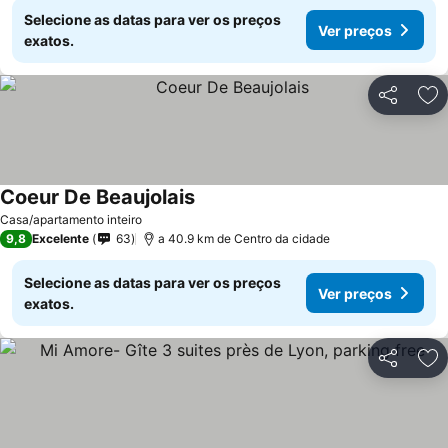
Selecione as datas para ver os preços
Ver preços
exatos.
Partilhar
Ad
Coeur De Beaujolais
Casa/apartamento inteiro
9,8
Excelente
63
a 40.9 km de Centro da cidade
Selecione as datas para ver os preços
Ver preços
exatos.
Partilhar
Ad