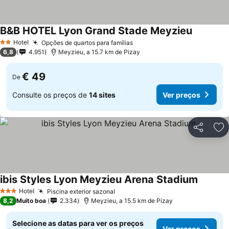
B&B HOTEL Lyon Grand Stade Meyzieu
Hotel
Opções de quartos para famílias
2 Estrelas
6,8
4.951
Meyzieu, a 15.7 km de Pizay
€ 49
De
Consulte os preços de
14 sites
Ver preços
Partilhar
Ad
ibis Styles Lyon Meyzieu Arena Stadium
Hotel
Piscina exterior sazonal
3 Estrelas
8,2
Muito boa
2.334
Meyzieu, a 15.5 km de Pizay
Selecione as datas para ver os preços
Ver preços