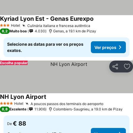
Kyriad Lyon Est - Genas Eurexpo
Hotel
Culinária italiana e francesa autêntica
3 Estrelas
8,2
Muito boa
4.030
Genas, a 19.1 km de Pizay
Selecione as datas para ver os preços
Ver preços
exatos.
Escolha popular
Partilhar
Ad
NH Lyon Airport
Hotel
A poucos passos dos terminais do aeroporto
4 Estrelas
8,8
Excelente
11.906
Colombiers-Saugnieu, a 19.0 km de Pizay
€ 88
De