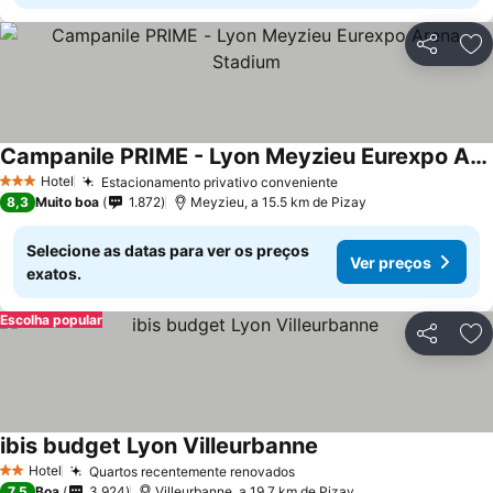
Partilhar
Ad
Campanile PRIME - Lyon Meyzieu Eurexpo Arena Stadium
Hotel
Estacionamento privativo conveniente
3 Estrelas
8,3
Muito boa
1.872
Meyzieu, a 15.5 km de Pizay
Selecione as datas para ver os preços
Ver preços
exatos.
Escolha popular
Partilhar
Ad
ibis budget Lyon Villeurbanne
Hotel
Quartos recentemente renovados
2 Estrelas
7,5
Boa
3.924
Villeurbanne, a 19.7 km de Pizay