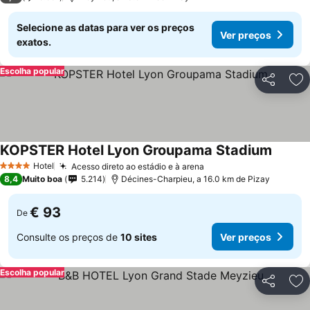
Selecione as datas para ver os preços
Ver preços
exatos.
Escolha popular
Partilhar
Ad
KOPSTER Hotel Lyon Groupama Stadium
Hotel
Acesso direto ao estádio e à arena
4 Estrelas
8,4
Muito boa
5.214
Décines-Charpieu, a 16.0 km de Pizay
€ 93
De
Consulte os preços de
10 sites
Ver preços
Escolha popular
Partilhar
Ad