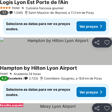
Logis Lyon Est Porte de l'Ain
Hotel
Culinária francesa gourmet
4 Estrelas
7,1
1.346
Saint-Maurice-de-Beynost, a 11.2 km de Pizay
Selecione as datas para ver os preços
Ver preços
exatos.
Partilhar
Ad
Hampton by Hilton Lyon Airport
Hotel
Academia 24 horas
9,0
Excelente
2.723
Colombiers-Saugnieu, a 18.8 km de Pizay
Selecione as datas para ver os preços
Ver preços
exatos.
Escolha popular
Partilhar
Ad