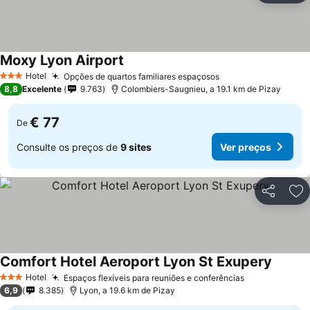
Moxy Lyon Airport
Hotel
Opções de quartos familiares espaçosos
3 Estrelas
8,8
Excelente
9.763
Colombiers-Saugnieu, a 19.1 km de Pizay
€ 77
De
Consulte os preços de
9 sites
Ver preços
Partilhar
Ad
Comfort Hotel Aeroport Lyon St Exupery
Hotel
Espaços flexíveis para reuniões e conferências
3 Estrelas
6,9
8.385
Lyon, a 19.6 km de Pizay