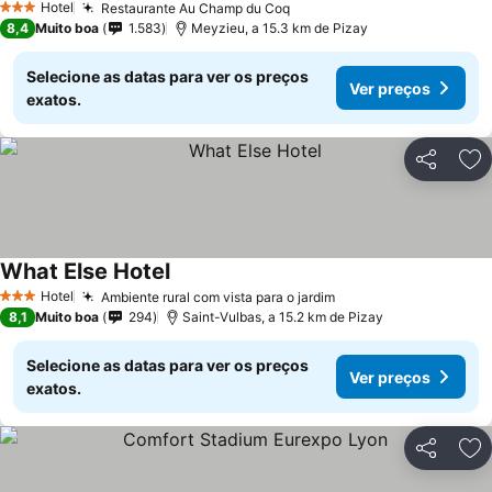
Hotel
Restaurante Au Champ du Coq
3 Estrelas
8,4
Muito boa
1.583
Meyzieu, a 15.3 km de Pizay
Selecione as datas para ver os preços
Ver preços
exatos.
Partilhar
Ad
What Else Hotel
Hotel
Ambiente rural com vista para o jardim
3 Estrelas
8,1
Muito boa
294
Saint-Vulbas, a 15.2 km de Pizay
Selecione as datas para ver os preços
Ver preços
exatos.
Partilhar
Ad