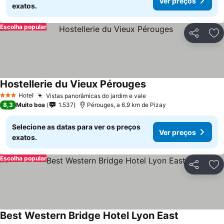
Ver preços
exatos.
Escolha popular
Partilhar
Ad
Hostellerie du Vieux Pérouges
Hotel
Vistas panorâmicas do jardim e vale
3 Estrelas
8,3
Muito boa
1.537
Pérouges, a 6.9 km de Pizay
Selecione as datas para ver os preços
Ver preços
exatos.
Escolha popular
Partilhar
Ad
Best Western Bridge Hotel Lyon East