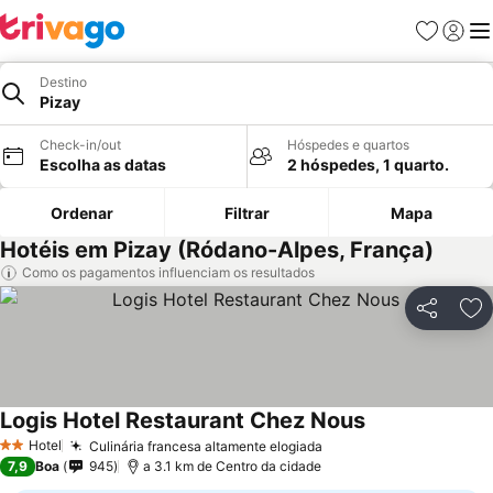
Favoritos
Iniciar
Me
Destino
Pizay
Check-in/out
Hóspedes e quartos
Escolha as datas
2 hóspedes, 1 quarto.
Ordenar
Filtrar
Mapa
Hotéis em Pizay (Ródano-Alpes, França)
Como os pagamentos influenciam os resultados
Partilhar
Ad
Logis Hotel Restaurant Chez Nous
Hotel
Culinária francesa altamente elogiada
2 Estrelas
7,9
Boa
945
a 3.1 km de Centro da cidade