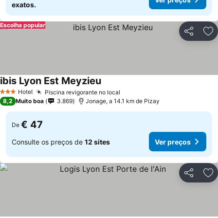
exatos.
Escolha popular
Partilhar
Ad
ibis Lyon Est Meyzieu
Hotel
Piscina revigorante no local
3 Estrelas
8,2
Muito boa
3.869
Jonage, a 14.1 km de Pizay
€ 47
De
Consulte os preços de
12 sites
Ver preços
Partilhar
Ad