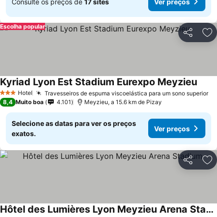
Consulte os preços de
17 sites
Ver preços
Escolha popular
Partilhar
Ad
Kyriad Lyon Est Stadium Eurexpo Meyzieu
Hotel
Travesseiros de espuma viscoelástica para um sono superior
3 Estrelas
8,4
Muito boa
4.101
Meyzieu, a 15.6 km de Pizay
Selecione as datas para ver os preços
Ver preços
exatos.
Partilhar
Ad
Hôtel des Lumières Lyon Meyzieu Arena Stadium