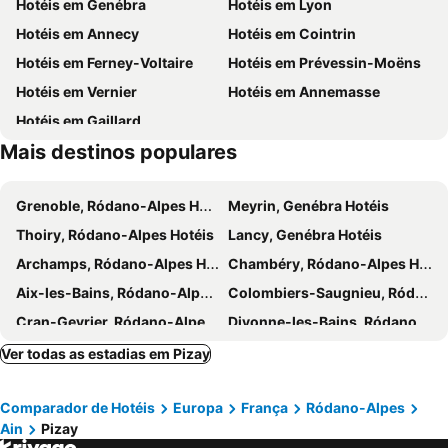
Hotéis em Genébra
Hotéis em Lyon
Hôtel de ville de Lyon
Confluence
The Originals City, Hôtel Éclipse, Lyon Est
Hotel 1ère Etape
Hotéis em Annecy
Hotéis em Cointrin
Basilica of Notre-Dame de Fourvière
OL Store Lyon Centre
Sofitel Lyon Aeroport
ibis budget Amberieu en Bugey/Chateau Gaillard A42
Hotéis em Ferney-Voltaire
Hotéis em Prévessin-Moëns
Cité médiévale de Pérouges
Bellecombe
Hotéis em Vernier
Hotéis em Annemasse
Le Parc des Oiseaux
Grand Parc Nature Miribel Jonage
Hotéis em Gaillard
Golf du Gouverneur
Abbaye Notre Dame des Dombes
Mais destinos populares
Centre Aquatique du Loup Pendu
Rhônexpress - Aéroport Lyon Saint Exupéry
Musée des miniatures & décors de cinéma
La Fête des feuilles
Grenoble, Ródano-Alpes Hotéis
Meyrin, Genébra Hotéis
Grange Blanche
Touroparc
Thoiry, Ródano-Alpes Hotéis
Lancy, Genébra Hotéis
Ménival
Archamps, Ródano-Alpes Hotéis
Chambéry, Ródano-Alpes Hotéis
Aix-les-Bains, Ródano-Alpes Hotéis
Colombiers-Saugnieu, Ródano-Alpes Hotéis
Cran-Gevrier, Ródano-Alpes Hotéis
Divonne-les-Bains, Ródano-Alpes Hotéis
Ambilly, Ródano-Alpes Hotéis
Saint-Priest, Ródano-Alpes Hotéis
Ver todas as estadias em Pizay
Vénissieux, Ródano-Alpes Hotéis
Malafretaz, Ródano-Alpes Hotéis
Comparador de Hotéis
Europa
França
Ródano-Alpes
Ville-la-Grand, Ródano-Alpes Hotéis
Villeurbanne, Ródano-Alpes Hotéis
Ain
Pizay
Viry, Ródano-Alpes Hotéis
Le Grand-Saconnex, Genébra Hotéis