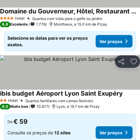
Domaine du Gouverneur, Hôtel, Restaurant & Golf
Hotel
Quartos com vista para o golfe ou jardim
4 Estrelas
8,6
Excelente
1.776
Monthieux, a 15.0 km de Pizay
Selecione as datas para ver os preços
Ver preços
exatos.
Partilhar
Ad
ibis budget Aéroport Lyon Saint Exupéry
Hotel
Quartos familiares com camas flexíveis
2 Estrelas
8,0
Muito boa
10.817
Lyon, a 19.7 km de Pizay
€ 59
De
Consulte os preços de
12 sites
Ver preços