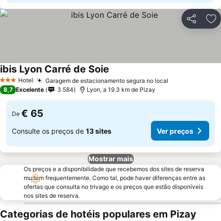
Partilhar
Ad
ibis Lyon Carré de Soie
Hotel
Garagem de estacionamento segura no local
3 Estrelas
8,7
Excelente
3.584
Lyon, a 19.3 km de Pizay
€ 65
De
Consulte os preços de
13 sites
Ver preços
Mostrar mais
Os preços e a disponibilidade que recebemos dos sites de reserva
mudam frequentemente. Como tal, pode haver diferenças entre as
ofertas que consulta no trivago e os preços que estão disponíveis
nos sites de reserva.
Categorias de hotéis populares em Pizay