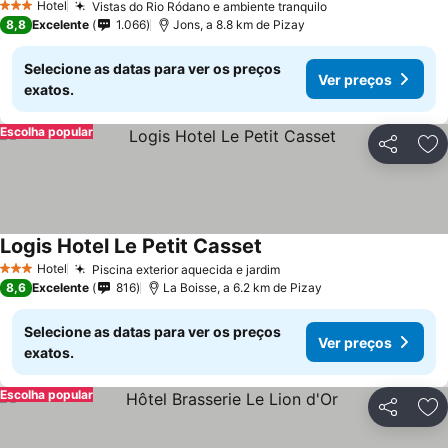
Hotel
Vistas do Rio Ródano e ambiente tranquilo
3 Estrelas
8,8
Excelente
1.066
Jons, a 8.8 km de Pizay
Selecione as datas para ver os preços
Ver preços
exatos.
Escolha popular
Partilhar
Ad
Logis Hotel Le Petit Casset
Hotel
Piscina exterior aquecida e jardim
3 Estrelas
8,6
Excelente
816
La Boisse, a 6.2 km de Pizay
Selecione as datas para ver os preços
Ver preços
exatos.
Escolha popular
Partilhar
Ad