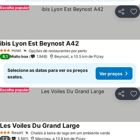
Escolha popular
Partilhar
Ad
ibis Lyon Est Beynost A42
Hotel
Opções de restaurantes por perto
3 Estrelas
8,1
Muito boa
1.948
Beynost, a 10.5 km de Pizay
Selecione as datas para ver os preços
Ver preços
exatos.
Escolha popular
Partilhar
Ad
Les Voiles Du Grand Large
Resort
Chalés à beira do lago em um ambiente verde
3 Estrelas
7,2
5.561
Meyzieu, a 13.6 km de Pizay