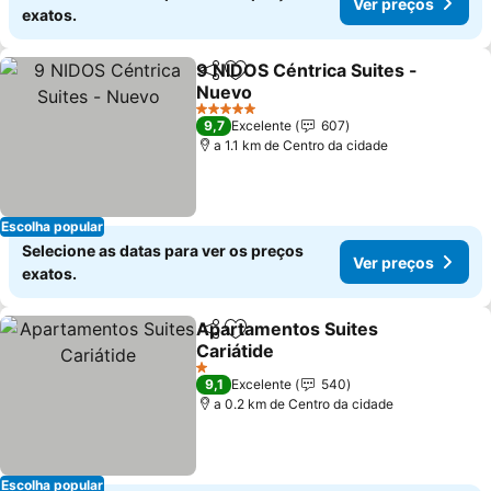
Ver preços
exatos.
9 NIDOS Céntrica Suites -
Partilhar
Adicionar aos favoritos
Nuevo
5 Estrelas
9,7
Excelente
607
a 1.1 km de Centro da cidade
Escolha popular
Selecione as datas para ver os preços
Ver preços
exatos.
Apartamentos Suites
Partilhar
Adicionar aos favoritos
Cariátide
1 Estrelas
9,1
Excelente
540
a 0.2 km de Centro da cidade
Escolha popular