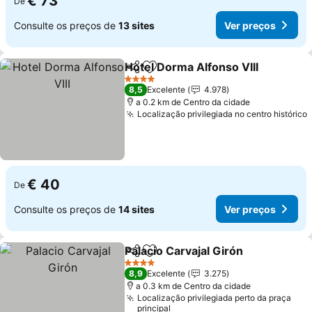
€ 73
De
Consulte os preços de
13 sites
Ver preços
Hotel Dorma Alfonso VIII
Partilhar
Adicionar aos favoritos
4 Estrelas
8,5
Excelente
4.978
a 0.2 km de Centro da cidade
Localização privilegiada no centro histórico
€ 40
De
Consulte os preços de
14 sites
Ver preços
Palacio Carvajal Girón
Partilhar
Adicionar aos favoritos
4 Estrelas
8,9
Excelente
3.275
a 0.3 km de Centro da cidade
Localização privilegiada perto da praça
principal