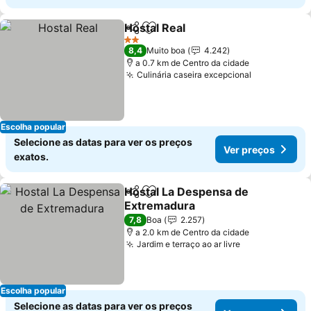
Hostal Real
Partilhar
Adicionar aos favoritos
2 Estrelas
8,4
Muito boa
4.242
a 0.7 km de Centro da cidade
Culinária caseira excepcional
Escolha popular
Selecione as datas para ver os preços
Ver preços
exatos.
Hostal La Despensa de
Partilhar
Adicionar aos favoritos
Extremadura
7,8
Boa
2.257
a 2.0 km de Centro da cidade
Jardim e terraço ao ar livre
Escolha popular
Selecione as datas para ver os preços