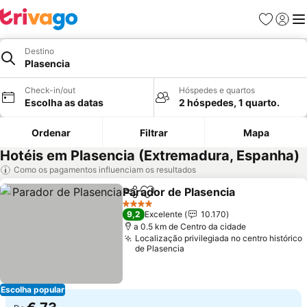
Favoritos
Iniciar
Me
Destino
Plasencia
Check-in/out
Hóspedes e quartos
Escolha as datas
2 hóspedes, 1 quarto.
Ordenar
Filtrar
Mapa
Hotéis em Plasencia (Extremadura, Espanha)
Como os pagamentos influenciam os resultados
Parador de Plasencia
Partilhar
Adicionar aos favoritos
4 Estrelas
9,2
Excelente
10.170
a 0.5 km de Centro da cidade
Localização privilegiada no centro histórico
de Plasencia
Escolha popular