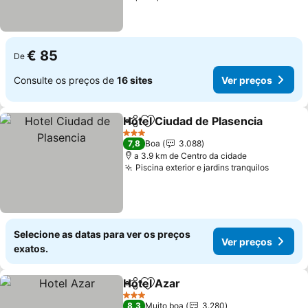
€ 85
De
Consulte os preços de
16 sites
Ver preços
Hotel Ciudad de Plasencia
Partilhar
Adicionar aos favoritos
3 Estrelas
7,8
Boa
3.088
a 3.9 km de Centro da cidade
Piscina exterior e jardins tranquilos
Selecione as datas para ver os preços
Ver preços
exatos.
Hotel Azar
Partilhar
Adicionar aos favoritos
3 Estrelas
8,3
Muito boa
3.280