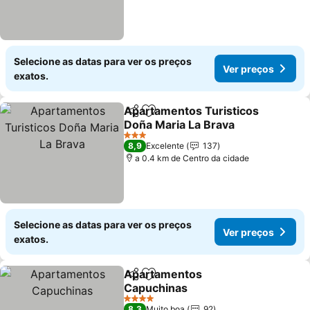
Selecione as datas para ver os preços
Ver preços
exatos.
Apartamentos Turisticos
Partilhar
Adicionar aos favoritos
Doña Maria La Brava
3 Estrelas
8,9
Excelente
137
a 0.4 km de Centro da cidade
Selecione as datas para ver os preços
Ver preços
exatos.
Apartamentos
Partilhar
Adicionar aos favoritos
Capuchinas
4 Estrelas
8,3
Muito boa
92