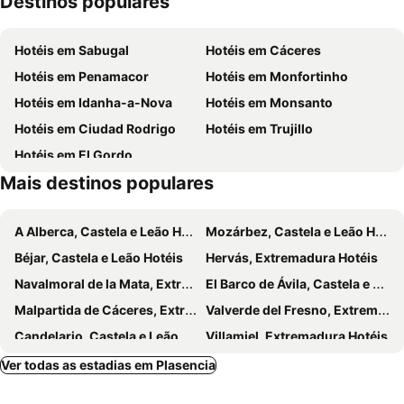
Destinos populares
Garganta de las Nogaledas
Monasterio de Yuste
Hotéis em Sabugal
Hotéis em Cáceres
Barrio Judío
Meandro El Melero
Hotéis em Penamacor
Hotéis em Monfortinho
Casatejada
Hotéis em Idanha-a-Nova
Hotéis em Monsanto
Hotéis em Ciudad Rodrigo
Hotéis em Trujillo
Hotéis em El Gordo
Mais destinos populares
A Alberca, Castela e Leão Hotéis
Mozárbez, Castela e Leão Hotéis
Béjar, Castela e Leão Hotéis
Hervás, Extremadura Hotéis
Navalmoral de la Mata, Extremadura Hotéis
El Barco de Ávila, Castela e Leão Hotéis
Malpartida de Cáceres, Extremadura Hotéis
Valverde del Fresno, Extremadura Hotéis
Candelario, Castela e Leão Hotéis
Villamiel, Extremadura Hotéis
Fuentes de Oñoro, Castela e Leão Hotéis
Guadalupe, Extremadura Hotéis
Ver todas as estadias em Plasencia
Belvís de Monroy, Extremadura Hotéis
Retortillo, Castela e Leão Hotéis