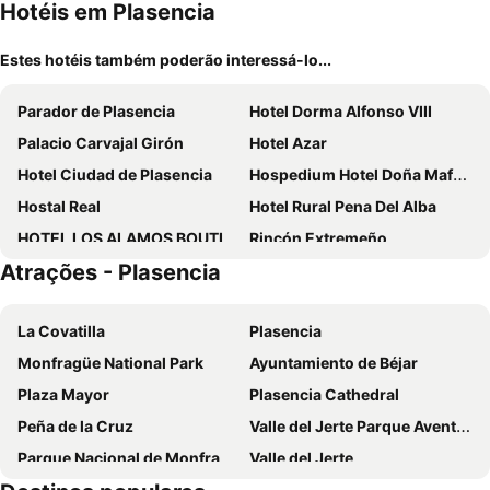
Hotéis em Plasencia
Estes hotéis também poderão interessá-lo...
Parador de Plasencia
Hotel Dorma Alfonso VIII
Palacio Carvajal Girón
Hotel Azar
Hotel Ciudad de Plasencia
Hospedium Hotel Doña Mafalda de Castilla
Hostal Real
Hotel Rural Pena Del Alba
HOTEL LOS ALAMOS BOUTIQUE
Rincón Extremeño
Atrações - Plasencia
Hotel Rural Hojaranzos
Hotel Los Álamos
Hotel Dora
Hotel Rural Palacio Haza De La Concepcion
La Covatilla
Plasencia
Monfragüe National Park
Ayuntamiento de Béjar
Plaza Mayor
Plasencia Cathedral
Peña de la Cruz
Valle del Jerte Parque Aventura
Parque Nacional de Monfragüe
Valle del Jerte
Las Hurdes
Castillo de Monfragüe