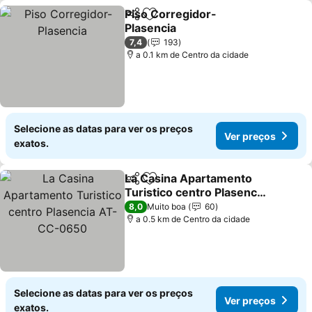
Piso Corregidor-
Partilhar
Adicionar aos favoritos
Plasencia
7,4
193
a 0.1 km de Centro da cidade
Selecione as datas para ver os preços
Ver preços
exatos.
La Casina Apartamento
Partilhar
Adicionar aos favoritos
Turistico centro Plasencia
AT-CC-0650
8,0
Muito boa
60
a 0.5 km de Centro da cidade
Selecione as datas para ver os preços
Ver preços
exatos.