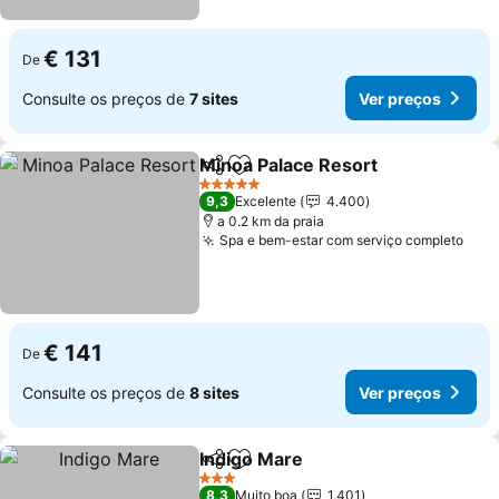
€ 131
De
Consulte os preços de
7 sites
Ver preços
Minoa Palace Resort
Partilhar
Adicionar aos favoritos
5 Estrelas
9,3
Excelente
4.400
a 0.2 km da praia
Spa e bem-estar com serviço completo
€ 141
De
Consulte os preços de
8 sites
Ver preços
Indigo Mare
Partilhar
Adicionar aos favoritos
3 Estrelas
8,3
Muito boa
1.401