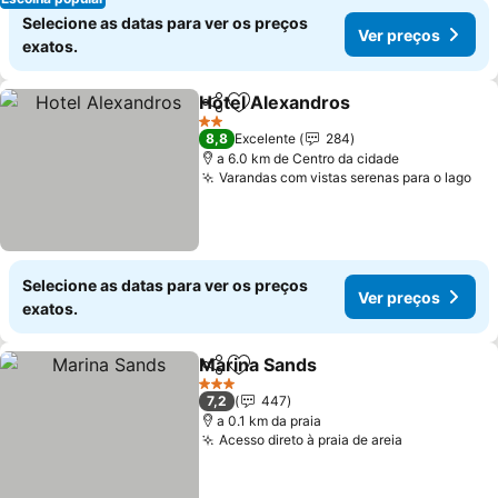
Selecione as datas para ver os preços
Ver preços
exatos.
Hotel Alexandros
Partilhar
Adicionar aos favoritos
2 Estrelas
8,8
Excelente
284
a 6.0 km de Centro da cidade
Varandas com vistas serenas para o lago
Selecione as datas para ver os preços
Ver preços
exatos.
Marina Sands
Partilhar
Adicionar aos favoritos
3 Estrelas
7,2
447
a 0.1 km da praia
Acesso direto à praia de areia