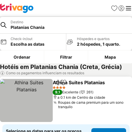
Favoritos
Iniciar
Me
Destino
Platanias Chania
Check-in/out
Hóspedes e quartos
Escolha as datas
2 hóspedes, 1 quarto.
Ordenar
Filtrar
Mapa
Hotéis em Platanias Chania (Creta, Grécia)
Como os pagamentos influenciam os resultados
Athina Suites Platanias
Partilhar
Adicionar aos favoritos
4 Estrelas
9,1
Excelente
261
a 0.1 km de Centro da cidade
Roupas de cama premium para um sono
tranquilo
Selecione as datas para ver os preços