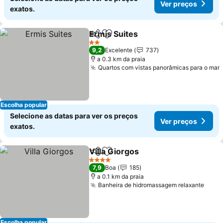
Ver preços
exatos.
Ermis Suites
Partilhar
Adicionar aos favoritos
2 Estrelas
9,2
Excelente
737
a 0.3 km da praia
Quartos com vistas panorâmicas para o mar
Escolha popular
Selecione as datas para ver os preços
Ver preços
exatos.
Villa Giorgos
Partilhar
Adicionar aos favoritos
4 Estrelas
7,9
Boa
185
a 0.1 km da praia
Banheira de hidromassagem relaxante
Escolha popular