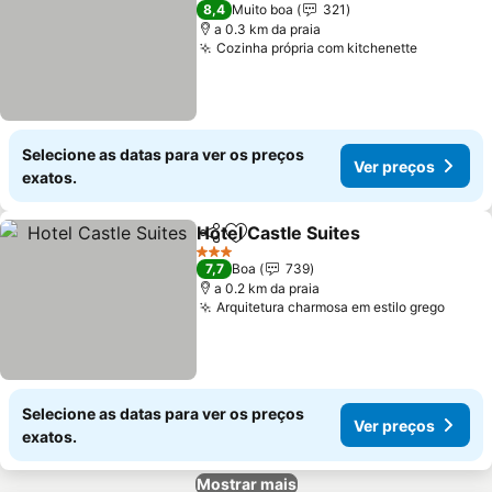
2 Estrelas
8,4
Muito boa
321
a 0.3 km da praia
Cozinha própria com kitchenette
Selecione as datas para ver os preços
Ver preços
exatos.
Hotel Castle Suites
Partilhar
Adicionar aos favoritos
3 Estrelas
7,7
Boa
739
a 0.2 km da praia
Arquitetura charmosa em estilo grego
Selecione as datas para ver os preços
Ver preços
exatos.
Mostrar mais