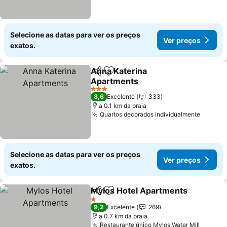
Selecione as datas para ver os preços
Ver preços
exatos.
Anna Katerina
Partilhar
Adicionar aos favoritos
Apartments
3 Estrelas
8,6
Excelente
333
a 0.1 km da praia
Quartos decorados individualmente
Selecione as datas para ver os preços
Ver preços
exatos.
Mylos Hotel Apartments
Partilhar
Adicionar aos favoritos
1 Estrelas
9,2
Excelente
269
a 0.7 km da praia
Restaurante único Mylos Water Mill