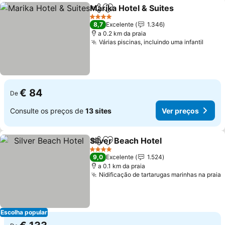
Marika Hotel & Suites
Partilhar
Adicionar aos favoritos
4 Estrelas
8,7
Excelente
1.346
a 0.2 km da praia
Várias piscinas, incluindo uma infantil
€ 84
De
Consulte os preços de
13 sites
Ver preços
Silver Beach Hotel
Partilhar
Adicionar aos favoritos
4 Estrelas
9,0
Excelente
1.524
a 0.1 km da praia
Nidificação de tartarugas marinhas na praia
Escolha popular