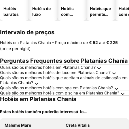
Hotéis
Hotéis de
Hotéis
Hotéis que
Hoté
baratos
luxo
com
permitem
com 
piscinas
animais
Intervalo de preços
Hotéis em Platanias Chania -
Preço máximo
de
‎€ 52
até
‎€ 225
(price per night)
Perguntas Frequentes sobre Platanias Chania
Quais são os melhores hotéis em Platanias Chania?
Quais são os melhores hotéis de luxo em Platanias Chania?
Quais são os melhores hotéis que aceitam animais de estimação em
Platanias Chania?
Quais são os melhores hotéis com spa em Platanias Chania?
Quais são os melhores hotéis com piscina em Platanias Chania?
Hotéis em Platanias Chania
Estes hotéis também poderão interessá-lo...
Maleme Mare
Creta Vitalis