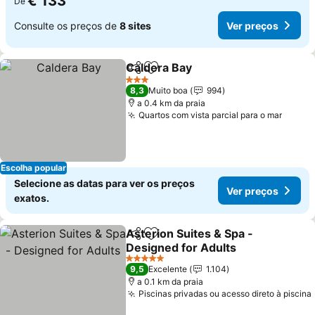
€ 133
De
Consulte os preços de
8 sites
Ver preços
Caldera Bay
Partilhar
Adicionar aos favoritos
3 Estrelas
8,3
Muito boa
994
a 0.4 km da praia
Quartos com vista parcial para o mar
Escolha popular
Selecione as datas para ver os preços
Ver preços
exatos.
Asterion Suites & Spa -
Partilhar
Adicionar aos favoritos
Designed for Adults
5 Estrelas
9,5
Excelente
1.104
a 0.1 km da praia
Piscinas privadas ou acesso direto à piscina