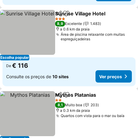
Sunrise Village Hotel
Partilhar
Adicionar aos favoritos
3 Estrelas
8,9
Excelente
1.483
a 0.6 km da praia
Área de piscina relaxante com muitas
espreguiçadeiras
Escolha popular
€ 116
De
Consulte os preços de
10 sites
Ver preços
Mythos Platanias
Partilhar
Adicionar aos favoritos
2 Estrelas
8,1
Muito boa
203
a 0.3 km da praia
Quartos com vista para o mar ou baía