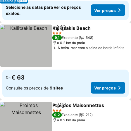
Escolha popular
Selecione as datas para ver os preços
Ver preços
exatos.
Kallitsakis Beach
Partilhar
Adicionar aos favoritos
3 Estrelas
9,1
Excelente
548
a 0.2 km da praia
À beira-mar com piscina de borda infinita
€ 63
De
Consulte os preços de
9 sites
Ver preços
Proimos Maisonnettes
Partilhar
Adicionar aos favoritos
3 Estrelas
9,2
Excelente
212
a 0.2 km da praia