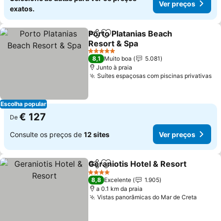
Ver preços
exatos.
Porto Platanias Beach
Partilhar
Adicionar aos favoritos
Resort & Spa
5 Estrelas
8,1
Muito boa
5.081
Junto à praia
Suítes espaçosas com piscinas privativas
Escolha popular
€ 127
De
Consulte os preços de
12 sites
Ver preços
Geraniotis Hotel & Resort
Partilhar
Adicionar aos favoritos
4 Estrelas
8,8
Excelente
1.905
a 0.1 km da praia
Vistas panorâmicas do Mar de Creta