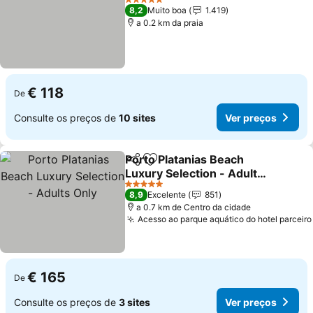
5 Estrelas
8,2
Muito boa
1.419
a 0.2 km da praia
€ 118
De
Consulte os preços de
10 sites
Ver preços
Porto Platanias Beach
Partilhar
Adicionar aos favoritos
Luxury Selection - Adults
Only
5 Estrelas
8,9
Excelente
851
a 0.7 km de Centro da cidade
Acesso ao parque aquático do hotel parceiro
€ 165
De
Consulte os preços de
3 sites
Ver preços