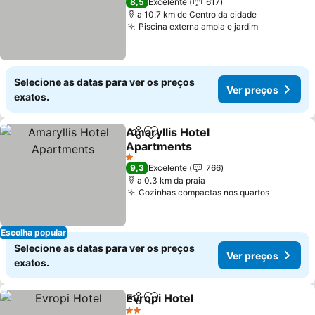
8,5
Excelente
617
a 10.7 km de Centro da cidade
Piscina externa ampla e jardim
Selecione as datas para ver os preços
Ver preços
exatos.
Amaryllis Hotel
Partilhar
Adicionar aos favoritos
Apartments
1 Estrelas
9,3
Excelente
766
a 0.3 km da praia
Cozinhas compactas nos quartos
Escolha popular
Selecione as datas para ver os preços
Ver preços
exatos.
Evropi Hotel
Partilhar
Adicionar aos favoritos