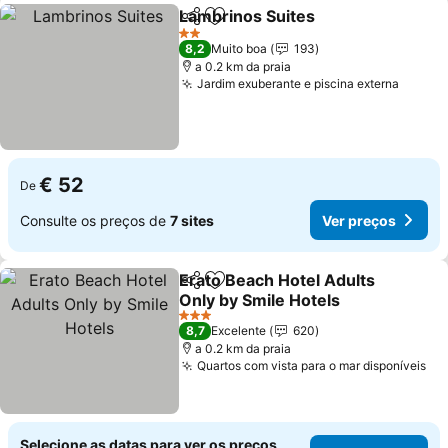
Lambrinos Suites
Partilhar
Adicionar aos favoritos
2 Estrelas
8,2
Muito boa
193
a 0.2 km da praia
Jardim exuberante e piscina externa
€ 52
De
Consulte os preços de
7 sites
Ver preços
Erato Beach Hotel Adults
Partilhar
Adicionar aos favoritos
Only by Smile Hotels
3 Estrelas
8,7
Excelente
620
a 0.2 km da praia
Quartos com vista para o mar disponíveis
Selecione as datas para ver os preços