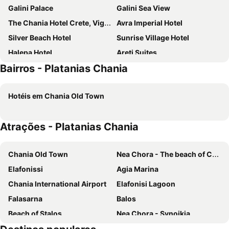
Galini Palace
Galini Sea View
The Chania Hotel Crete, Vignette Collection
Avra Imperial Hotel
Silver Beach Hotel
Sunrise Village Hotel
Halepa Hotel
Areti Suites
Bairros - Platanias Chania
Myrion Beach Resort & Spa - Adults Only
Euphoria Resort
Mrs Chryssana Beach Hotel
Porto Kalamaki Hotel
Hotéis em Chania Old Town
Oasis Guesthouse
Eleftheria Hotel
Castro Beach Hotel
Royal Sun
Atrações - Platanias Chania
Anais Collection Hotels & Suites
Danaos Hotel
Chania Flair Boutique Hotel, Tapestry Collection by Hilton
Civitel Akali Hotel
Chania Old Town
Nea Chora - The beach of Chania
Caldera Village
Atlantica Amalthia Beach Hotel
Elafonissi
Agia Marina
Vergina Beach Resort
Porto Alegre Hotel
Chania International Airport
Elafonisi Lagoon
Atlantica Kalliston Resort
Kydon, The Heart City Hotel
Falasarna
Balos
Elektra Beach Hotel
Oniros Residences
Beach of Stalos
Nea Chora - Synoikia
Geraniotis Hotel & Resort
Domes Noruz Chania, Autograph Collection
Kolymbari
Lissos