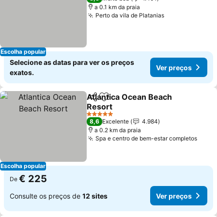
a 0.1 km da praia
Perto da vila de Platanias
Escolha popular
Selecione as datas para ver os preços
Ver preços
exatos.
Atlantica Ocean Beach
Partilhar
Adicionar aos favoritos
Resort
5 Estrelas
8,6
Excelente
4.984
a 0.2 km da praia
Spa e centro de bem-estar completos
Escolha popular
€ 225
De
Consulte os preços de
12 sites
Ver preços