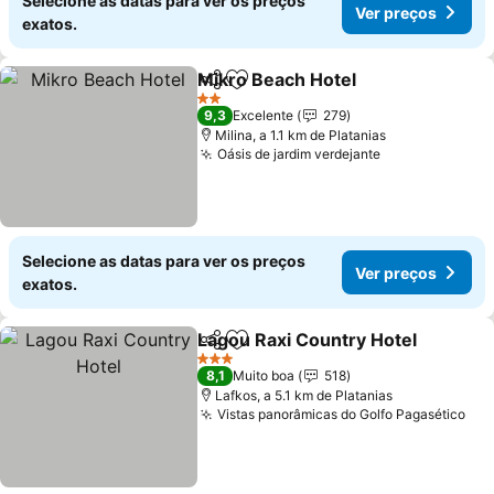
Selecione as datas para ver os preços
Ver preços
exatos.
Mikro Βeach Ηotel
Partilhar
Adicionar aos favoritos
Ver pre
2 Estrelas
9,3
Excelente
279
Milina, a 1.1 km de Platanias
Oásis de jardim verdejante
Ver preços
Selecione as datas para ver os preços
Ver preços
exatos.
Lagou Raxi Country Hotel
Partilhar
Adicionar aos favoritos
3 Estrelas
8,1
Muito boa
518
Lafkos, a 5.1 km de Platanias
Vistas panorâmicas do Golfo Pagasético
Ver