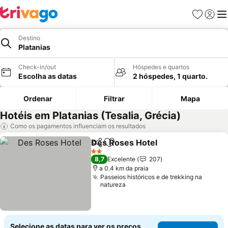
Favoritos
Iniciar
Me
Destino
Platanias
Check-in/out
Hóspedes e quartos
Escolha as datas
2 hóspedes, 1 quarto.
Ordenar
Filtrar
Mapa
Hotéis em Platanias (Tesalia, Grécia)
Como os pagamentos influenciam os resultados
Des Roses Hotel
Partilhar
Adicionar aos favoritos
Ver preço
2 Estrelas
8,7
Excelente
207
a 0.4 km da praia
Passeios históricos e de trekking na
natureza
Selecione as datas para ver os preços