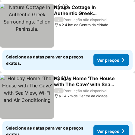
Nature Cottage In
Partilhar
Adicionar aos favoritos
Authentic Greek
Surroundings. Pelion
Ver preços
/
Pontuação não disponível
Peninsula.
a 2.4 km de Centro da cidade
Selecione as datas para ver os preços
Ver preços
exatos.
Holiday Home 'The House
Partilhar
Adicionar aos favoritos
with The Cave' with Sea
View, Wi-Fi and Air
Ver preços
/
Pontuação não disponível
Conditioning
a 1.4 km de Centro da cidade
Selecione as datas para ver os preços
Ver preços
exatos.