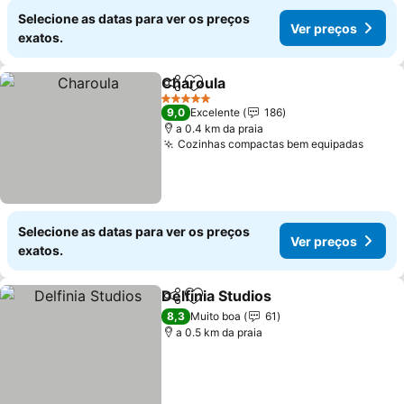
Selecione as datas para ver os preços
Ver preços
exatos.
Charoula
Partilhar
Adicionar aos favoritos
Ver preços
5 Estrelas
9,0
Excelente
186
a 0.4 km da praia
Cozinhas compactas bem equipadas
Ver p
Selecione as datas para ver os preços
Ver preços
exatos.
Delfinia Studios
Partilhar
Adicionar aos favoritos
Ver preços
8,3
Muito boa
61
a 0.5 km da praia