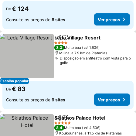
€ 124
De
Consulte os preços de
8 sites
Ver preços
Leda Village Resort
Partilhar
Adicionar aos favoritos
Ver pr
4 Estrelas
8,3
Muito boa
1.636
Milina, a 7.9 km de Platanias
Disposição em anfiteatro com vista para o
golfo
Escolha popular
€ 83
De
Consulte os preços de
9 sites
Ver preços
Skiathos Palace Hotel
Partilhar
Adicionar aos favoritos
Ver 
5 Estrelas
8,4
Muito boa
4.506
Koukounaries, a 11.5 km de Platanias