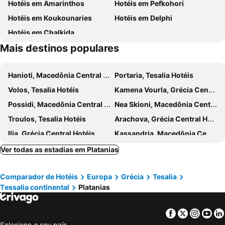
Hotéis em Amarinthos
Hotéis em Pefkohori
Floricas
Paralia Oreοn
Capella Skiathos Town
Pension Laura
Hotéis em Koukounaries
Hotéis em Delphi
Tavros Oreon
La Piscine Art Hotel, Philian Hotels and Resorts
Mitsa
Hotéis em Chalkida
Tsopela
Skiathos Holiday Resort
Mais destinos populares
Up Hill Unique Boutique Hotel
Vigles Sea View, Philian Hotels and Resorts
Hanioti, Macedônia Central Hotéis
Portaria, Tesalia Hotéis
Volos, Tesalia Hotéis
Kamena Vourla, Grécia Central Hotéis
Possidi, Macedônia Central Hotéis
Nea Skioni, Macedônia Central Hotéis
Troulos, Tesalia Hotéis
Arachova, Grécia Central Hotéis
Ilia, Grécia Central Hotéis
Kassandria, Macedônia Central Hotéis
Agia Paraskevi, Tesalia Hotéis
Vasilias, Tesalia Hotéis
Ver todas as estadias em Platanias
Neo Klima, Tesalia Hotéis
Panormos, Tesalia Hotéis
Comparador de Hotéis
Europa
Grécia
Tesalia
Fourka, Macedônia Central Hotéis
Larissa, Tesalia Hotéis
Тessalia continental
Platanias
Patitiri, Tesalia Hotéis
Kanapitsa, Tesalia Hotéis
Megali Ammos, Tesalia Hotéis
Stafilos, Tesalia Hotéis
Facebook
Twitter
Insta
Yo
Sani, Macedônia Central Hotéis
Kalambaka, Tesalia Hotéis
Selecione o seu país