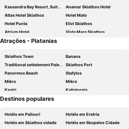
Kassandra Bay Resort, Suites & Spa
Anamar Skiathos Hotel
Atlas Hotel Skiathos
Hotel Mato
Hotel Punta
Elivi Skiathos
Atrium Hotel
Vista Mare Skiathos
Atrações - Platanias
Morfo
Mandraki Village Boutique Hotel
Villa Nefeli
Kanapitsa Mare Hotel
Skiathos Town
Banana
Cape Kanapitsa Hotel & Suites
Radisson Resort Plaza Skiathos
Traditional settelement Paleo Trikeri-Panagia
Skiathos Port
Hotel Paradise
Skiathos Avaton Suites & Villas, Philian Hotels and Resorts
Panormos Beach
Stafylos
Aegean Suites
Hotel Rene
Mikro
Mikro
Elsa Hotel
Hotel Akti
Kastri
Katigiorgis
Skiathos Living
Alkyon Hotel Skiathos
Destinos populares
Xorto - Pilio
Casablanca
Astoria Hotel
Petra Nera Skiathos, Philian Hotels & Resorts
Mortia
Κoukounaries
Noera
Vassilias Beach Hotel
Hotéis em Paliouri
Hotéis em Eretria
Mikri Banana
Ai Giannis
Maistrali Hotel
Maria Ss Greece
Hotéis em Skiathos cidade
Hotéis em Skopelos Cidade
Τroulos
Kato Gatzea
Skiathos Thalassa Cape, Philian Hotels and Resorts
Pension Pineapple