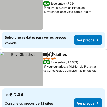
Partilhar
Adicionar aos favoritos
Ver p
9,0
Excelente
39
Milina, a 5.9 km de Platanias
Varandas com vista para o jardim
Ver preç
Selecione as datas para ver os preços
Ver preços
exatos.
Elivi Skiathos
Partilhar
Adicionar aos favoritos
Ver preços
5 Estrelas
8,8
Excelente
1.653
Koukounaries, a 10.6 km de Platanias
Suítes Grace com piscinas privativas
Ver p
€ 244
De
Consulte os preços de
12 sites
Ver preços