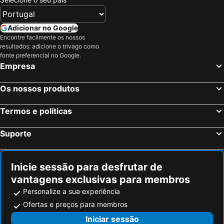
Koukounaries, Tesalia Hotéis
Paralia Katerinis, Macedônia Central Hotéis
Litochoro, Macedônia Central Hotéis
Nea Moudania, Macedônia Central Hotéis
Adicionar no Google
Encontre facilmente os nossos
Atenas, Ática Hotéis
Chania, Creta Hotéis
resultados: adicione o trivago como
Mykonos-Town, Sul do Mar Egeu Hotéis
Fira, Sul do Mar Egeu Hotéis
fonte preferencial no Google.
Empresa
Ixia, Sul do Mar Egeu Hotéis
Chersonissos, Creta Hotéis
Corfu-Cidade, Ilhas Jônicas ou Jónicas Hotéis
Oia, Sul do Mar Egeu Hotéis
Os nossos produtos
Imerovigli, Sul do Mar Egeu Hotéis
Termos e políticas
Suporte
Inicie sessão para desfrutar de
vantagens exclusivas para membros
Personalize a sua experiência
Ofertas e preços para membros
Iniciar sessão