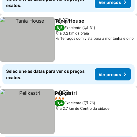
Ver preços
exatos.
Tania House
Partilhar
Adicionar aos favoritos
Ver preços
8,5
Excelente
31
a 0.2 km da praia
Terraços com vista para a montanha e o rio
V
Selecione as datas para ver os preços
Ver preços
exatos.
Pelikastri
Partilhar
Adicionar aos favoritos
Ver preços
3 Estrelas
9,4
Excelente
76
a 2.7 km de Centro da cidade