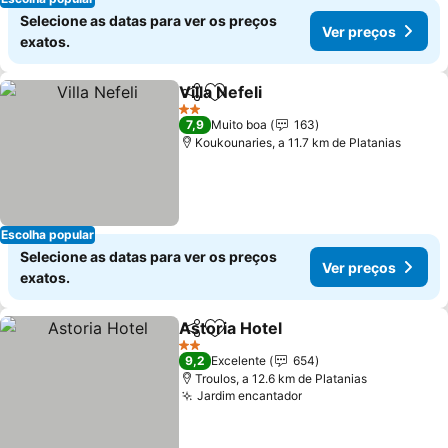
Selecione as datas para ver os preços
Ver preços
exatos.
Villa Nefeli
Partilhar
Adicionar aos favoritos
Ver preços
2 Estrelas
7,9
Muito boa
163
Koukounaries, a 11.7 km de Platanias
Escolha popular
Selecione as datas para ver os preços
Ver preços
exatos.
Astoria Hotel
Partilhar
Adicionar aos favoritos
Ver preços
2 Estrelas
9,2
Excelente
654
Troulos, a 12.6 km de Platanias
Jardim encantador
Ver preços