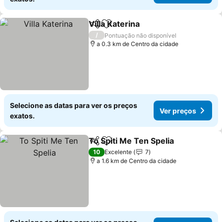
Villa Katerina
Partilhar
Adicionar aos favoritos
Ver preços
/
Pontuação não disponível
a 0.3 km de Centro da cidade
Selecione as datas para ver os preços
Ver preços
exatos.
To Spiti Me Ten Spelia
Partilhar
Adicionar aos favoritos
Ver 
10
Excelente
7
a 1.6 km de Centro da cidade