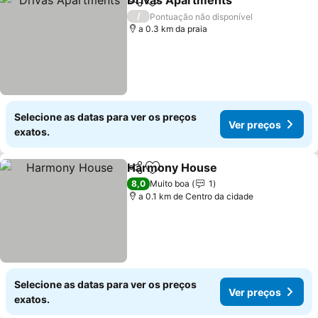
Drivas Apartments
Partilhar
Adicionar aos favoritos
Ver pre
/
Pontuação não disponível
a 0.3 km da praia
Selecione as datas para ver os preços
Ver preços
exatos.
Harmony House
Partilhar
Adicionar aos favoritos
Ver preço
8,0
Muito boa
1
a 0.1 km de Centro da cidade
Selecione as datas para ver os preços
Ver preços
exatos.