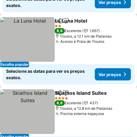
Ver preços
exatos.
La Luna Hotel
Partilhar
Adicionar aos favoritos
Ver preços
2 Estrelas
9,6
Excelente
1.657
Troulos, a 12.1 km de Platanias
Acesso à Praia de Troulos
Ver preços
Escolha popular
Selecione as datas para ver os preços
Ver preços
exatos.
Skiathos Island Suites
Partilhar
Adicionar aos favoritos
Ver 
4 Estrelas
8,6
Excelente
437
Troulos, a 12.8 km de Platanias
Piscina externa espaçosa
Ver preços
Escolha popular