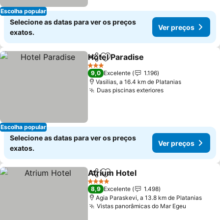
Escolha popular
Selecione as datas para ver os preços
Ver preços
exatos.
Hotel Paradise
Partilhar
Adicionar aos favoritos
Ver preços
3 Estrelas
9,0
Excelente
1.196
Vasilias, a 16.4 km de Platanias
Duas piscinas exteriores
Ver preços
Escolha popular
Selecione as datas para ver os preços
Ver preços
exatos.
Atrium Hotel
Partilhar
Adicionar aos favoritos
Ver preços
4 Estrelas
8,9
Excelente
1.498
Agia Paraskevi, a 13.8 km de Platanias
Vistas panorâmicas do Mar Egeu
Ver preç