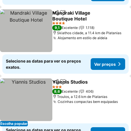
Mandraki Village
Partilhar
Adicionar aos favoritos
Boutique Hotel
Ver preços
4 Estrelas
9,1
Excelente
1.118
Skiathos cidade, a 11.4 km de Platanias
Alojamento em estilo de aldeia
Ver preço
Selecione as datas para ver os preços
Ver preços
exatos.
Yiannis Studios
Partilhar
Adicionar aos favoritos
Ver preços
3 Estrelas
8,6
Excelente
406
Troulos, a 12.6 km de Platanias
Cozinhas compactas bem equipadas
Ver p
Escolha popular
Selecione as datas para ver os preços