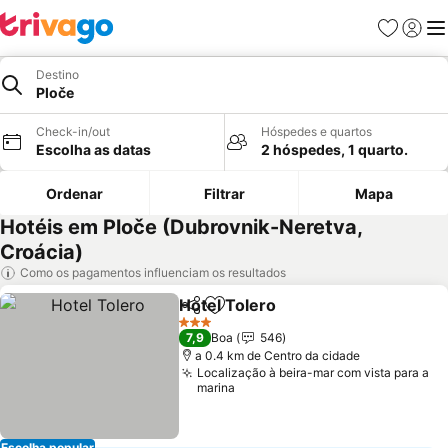
Favoritos
Iniciar
Me
Destino
Ploče
Check-in/out
Hóspedes e quartos
Escolha as datas
2 hóspedes, 1 quarto.
Ordenar
Filtrar
Mapa
Hotéis em Ploče (Dubrovnik-Neretva,
Croácia)
Como os pagamentos influenciam os resultados
Hotel Tolero
Partilhar
Adicionar aos favoritos
Ver preços
3 Estrelas
7,9
Boa
546
a 0.4 km de Centro da cidade
Localização à beira-mar com vista para a
marina
Escolha popular