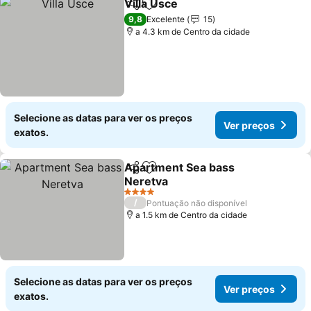
Villa Usce
Partilhar
Adicionar aos favoritos
Ver preços
9,8
Excelente
15
a 4.3 km de Centro da cidade
Selecione as datas para ver os preços
Ver preços
exatos.
Apartment Sea bass
Partilhar
Adicionar aos favoritos
Neretva
Ver preços
4 Estrelas
/
Pontuação não disponível
a 1.5 km de Centro da cidade
Selecione as datas para ver os preços
Ver preços
exatos.