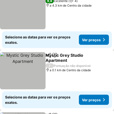
9,8
Excelente
4
a 4.3 km de Centro da cidade
Selecione as datas para ver os preços
Ver preços
exatos.
Mystic Grey Studio
Partilhar
Adicionar aos favoritos
Apartment
Ver preços
/
Pontuação não disponível
a 0.1 km de Centro da cidade
Selecione as datas para ver os preços
Ver preços
exatos.