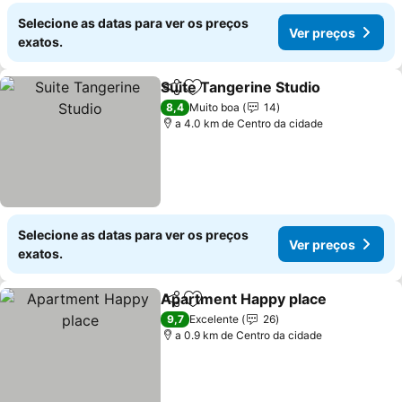
Selecione as datas para ver os preços
Ver preços
exatos.
Suite Tangerine Studio
Partilhar
Adicionar aos favoritos
Ver
8,4
Muito boa
14
a 4.0 km de Centro da cidade
Selecione as datas para ver os preços
Ver preços
exatos.
Apartment Happy place
Partilhar
Adicionar aos favoritos
Ve
9,7
Excelente
26
a 0.9 km de Centro da cidade