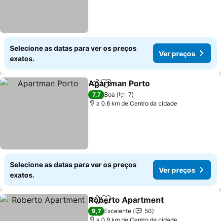
Selecione as datas para ver os preços
Ver preços
exatos.
Apartman Porto
Partilhar
Adicionar aos favoritos
Ver preço
7,7
Boa
7
a 0.6 km de Centro da cidade
Selecione as datas para ver os preços
Ver preços
exatos.
Roberto Apartment
Partilhar
Adicionar aos favoritos
Ver pr
9,7
Excelente
50
a 0.9 km de Centro da cidade