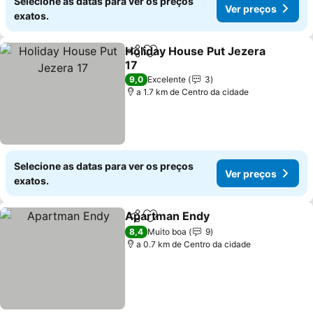
Selecione as datas para ver os preços
Ver preços
exatos.
Holiday House Put Jezera
Partilhar
Adicionar aos favoritos
17
Ver preços
9,0
Excelente
3
a 1.7 km de Centro da cidade
Selecione as datas para ver os preços
Ver preços
exatos.
Apartman Endy
Partilhar
Adicionar aos favoritos
Ver preços
8,4
Muito boa
9
a 0.7 km de Centro da cidade