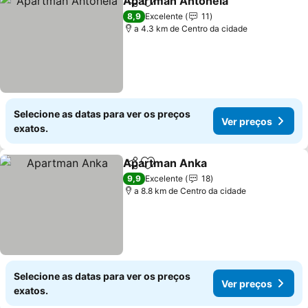
Apartman Antonela
Partilhar
Adicionar aos favoritos
Ver pr
8,9
Excelente
11
a 4.3 km de Centro da cidade
Selecione as datas para ver os preços
Ver preços
exatos.
Apartman Anka
Partilhar
Adicionar aos favoritos
Ver preços
9,9
Excelente
18
a 8.8 km de Centro da cidade
Selecione as datas para ver os preços
Ver preços
exatos.