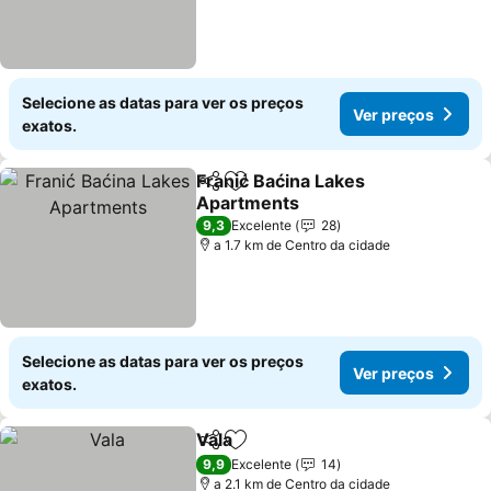
Selecione as datas para ver os preços
Ver preços
exatos.
Franić Baćina Lakes
Partilhar
Adicionar aos favoritos
Apartments
Ver preços
9,3
Excelente
28
a 1.7 km de Centro da cidade
Selecione as datas para ver os preços
Ver preços
exatos.
Vala
Partilhar
Adicionar aos favoritos
Ver preços
9,9
Excelente
14
a 2.1 km de Centro da cidade