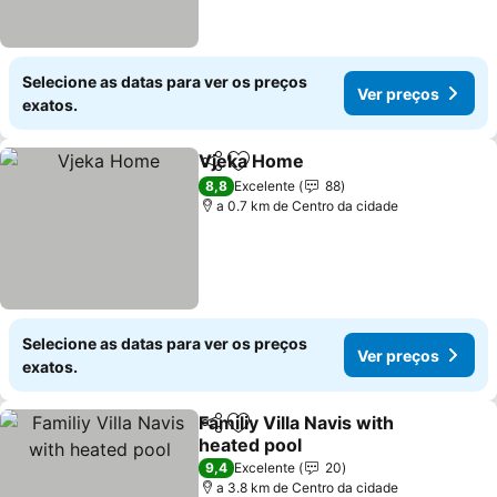
Selecione as datas para ver os preços
Ver preços
exatos.
Vjeka Home
Partilhar
Adicionar aos favoritos
Ver preços
8,8
Excelente
88
a 0.7 km de Centro da cidade
Selecione as datas para ver os preços
Ver preços
exatos.
Familiy Villa Navis with
Partilhar
Adicionar aos favoritos
heated pool
Ver preços
9,4
Excelente
20
a 3.8 km de Centro da cidade