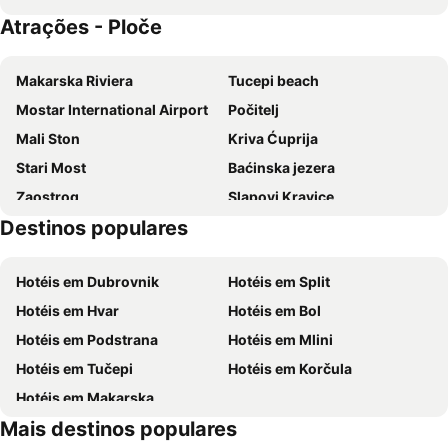
Atrações - Ploče
Apartments Primorac Podaca
Hotel Narenta
Hotel Ivando
Hotel Bella Vista
Makarska Riviera
Tucepi beach
Mostar International Airport
Počitelj
Mali Ston
Kriva Ćuprija
Stari Most
Baćinska jezera
Zaostrog
Slapovi Kravice
Destinos populares
Orebic beach
Badija
Zivogoste beach
The Moreska Sword Dance
Hotéis em Dubrovnik
Hotéis em Split
Stari grad
Korčula Town Museum
Hotéis em Hvar
Hotéis em Bol
Tucepi Promenade
Park Prirode Biokovo
Hotéis em Podstrana
Hotéis em Mlini
Shrine of Medjugorje
Hotéis em Tučepi
Hotéis em Korčula
Hotéis em Makarska
Mais destinos populares