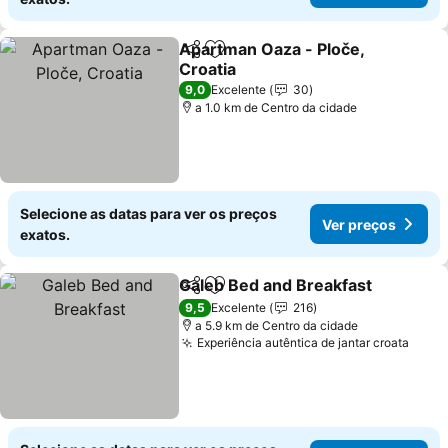
Apartman Oaza - Ploče,
Partilhar
Adicionar aos favoritos
Croatia
Ver preços
9,0
Excelente
30
a 1.0 km de Centro da cidade
Selecione as datas para ver os preços
Ver preços
exatos.
Galeb Bed and Breakfast
Partilhar
Adicionar aos favoritos
V
9,5
Excelente
216
a 5.9 km de Centro da cidade
Experiência autêntica de jantar croata
Ver 