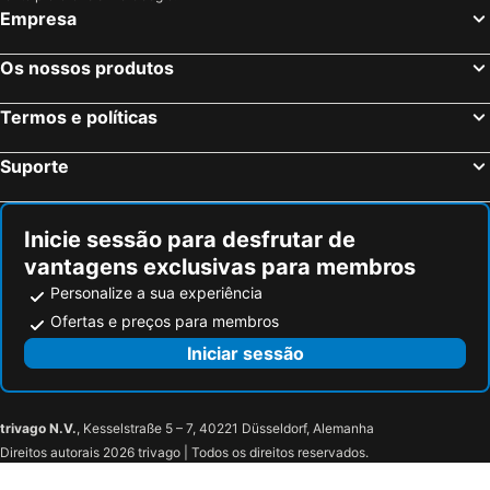
Empresa
Zagreb, Zagreb Hotéis
Zadar, Zadar Hotéis
Nin, Zadar Hotéis
Šibenik, Sibenik-Knin Hotéis
Os nossos produtos
Hvar, Split-Dalmatia Hotéis
Poreč, Istria Hotéis
Termos e políticas
Bol, Split-Dalmatia Hotéis
Suporte
Inicie sessão para desfrutar de
vantagens exclusivas para membros
Personalize a sua experiência
Ofertas e preços para membros
Iniciar sessão
trivago N.V.
, Kesselstraße 5 – 7, 40221 Düsseldorf, Alemanha
Direitos autorais 2026 trivago | Todos os direitos reservados.