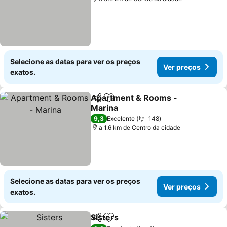
Selecione as datas para ver os preços
Ver preços
exatos.
Apartment & Rooms -
Partilhar
Adicionar aos favoritos
Marina
Ver preços
9,3
Excelente
148
a 1.6 km de Centro da cidade
Selecione as datas para ver os preços
Ver preços
exatos.
Sisters
Partilhar
Adicionar aos favoritos
Ver preços