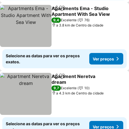
Apartments Ema - Studio
Partilhar
Adicionar aos favoritos
Apartment With Sea View
Ver preços
9,4
Excelente
76
a 3.8 km de Centro da cidade
Selecione as datas para ver os preços
Ver preços
exatos.
Apartment Neretva
Partilhar
Adicionar aos favoritos
dream
Ver preços
9,7
Excelente
10
a 4.3 km de Centro da cidade
Selecione as datas para ver os preços
Ver preços