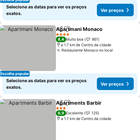
Selecione as datas para ver os preços
Ver preços
exatos.
Apartmani Monaco
Partilhar
Adicionar aos favoritos
Ver pr
4 Estrelas
8,4
Muito boa
861
a 1.7 km de Centro da cidade
Restaurante Monaco no local
Ver preços
Escolha popular
Selecione as datas para ver os preços
Ver preços
exatos.
Apartments Barbir
Partilhar
Adicionar aos favoritos
Ver pre
3 Estrelas
8,9
Excelente
125
a 1.7 km de Centro da cidade