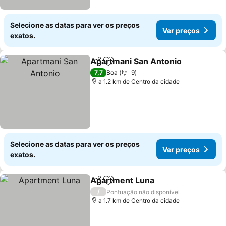
Selecione as datas para ver os preços
Ver preços
exatos.
Apartmani San Antonio
Partilhar
Adicionar aos favoritos
Ver
7,7
Boa
9
a 1.2 km de Centro da cidade
Selecione as datas para ver os preços
Ver preços
exatos.
Apartment Luna
Partilhar
Adicionar aos favoritos
Ver preço
/
Pontuação não disponível
a 1.7 km de Centro da cidade