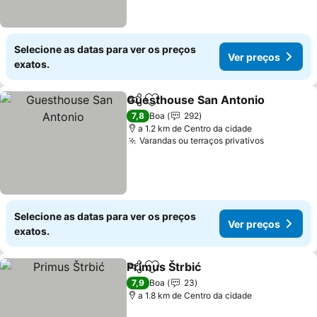
Selecione as datas para ver os preços
Ver preços
exatos.
Guesthouse San Antonio
Partilhar
Adicionar aos favoritos
V
7,8
Boa
292
a 1.2 km de Centro da cidade
Varandas ou terraços privativos
Ver preço
Selecione as datas para ver os preços
Ver preços
exatos.
Primus Štrbić
Partilhar
Adicionar aos favoritos
Ver preços
7,9
Boa
23
a 1.8 km de Centro da cidade