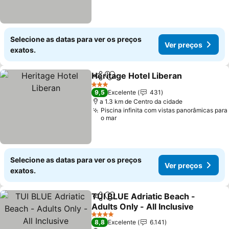
Selecione as datas para ver os preços
Ver preços
exatos.
Heritage Hotel Liberan
Partilhar
Adicionar aos favoritos
Ver
3 Estrelas
9,5
Excelente
431
a 1.3 km de Centro da cidade
Piscina infinita com vistas panorâmicas para
o mar
Selecione as datas para ver os preços
Ver preços
exatos.
TUI BLUE Adriatic Beach -
Partilhar
Adicionar aos favoritos
Adults Only - All Inclusive
Ver preços
4 Estrelas
8,8
Excelente
6.141