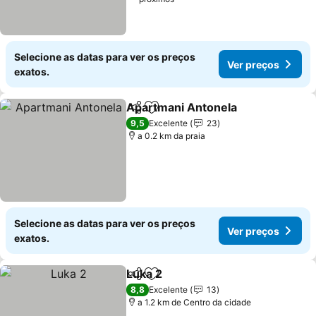
Selecione as datas para ver os preços
Ver preços
exatos.
Apartmani Antonela
Partilhar
Adicionar aos favoritos
Ver p
9,5
Excelente
23
a 0.2 km da praia
Selecione as datas para ver os preços
Ver preços
exatos.
Luka 2
Partilhar
Adicionar aos favoritos
Ver preços
8,8
Excelente
13
a 1.2 km de Centro da cidade