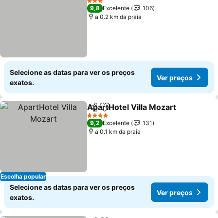
3 Estrelas
9,8
Excelente
106
a 0.2 km da praia
Selecione as datas para ver os preços
Ver preços
exatos.
ApartHotel Villa Mozart
Partilhar
Adicionar aos favoritos
Ve
4 Estrelas
9,2
Excelente
131
a 0.1 km da praia
Escolha popular
Selecione as datas para ver os preços
Ver preços
exatos.