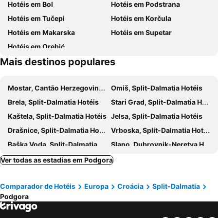
Hotéis em Bol
Hotéis em Podstrana
Bluesun Mala Berulia
TUI BLUE Adriatic Beach - Adults Only - All Inclusive
Hotéis em Tučepi
Hotéis em Korčula
Hotel Villa Marija
Tatijana Holiday Apartments
Hotéis em Makarska
Hotéis em Supetar
Hotel Park Makarska
Biokovka
Hotéis em Orebić
Bonaca
Luxury Aparthotel
Mais destinos populares
Romana Beach Resort
Villa Ivano
Mobile Homes Baško Polje Campground
Hotel Bella Vista
Mostar, Cantão Herzegovina-Neretva Hotéis
Omiš, Split-Dalmatia Hotéis
Hotel Ivando
Hotel Alem
Brela, Split-Dalmatia Hotéis
Stari Grad, Split-Dalmatia Hotéis
Aparthotel Milenij
Boutique Hotel Noemia
Kaštela, Split-Dalmatia Hotéis
Jelsa, Split-Dalmatia Hotéis
Hotel Villa Bacchus
Drašnice, Split-Dalmatia Hotéis
Vrboska, Split-Dalmatia Hotéis
Baška Voda, Split-Dalmatia Hotéis
Slano, Dubrovnik-Neretva Hotéis
Neum, Cantão Herzegovina-Neretva Hotéis
Rogoznica, Sibenik-Knin Hotéis
Ver todas as estadias em Podgora
Postira, Split-Dalmatia Hotéis
Prižba, Dubrovnik-Neretva Hotéis
Comparador de Hotéis
Europa
Croácia
Split-Dalmatia
Gradac, Split-Dalmatia Hotéis
Lumbarda, Dubrovnik-Neretva Hotéis
Podgora
Milna, Split-Dalmatia Hotéis
Krilo, Split-Dalmatia Hotéis
Mljet, Dubrovnik-Neretva Hotéis
Seget Donji, Split-Dalmatia Hotéis