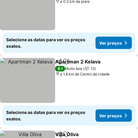
a 0.2 km da praia
Selecione as datas para ver os preços
Ver preços
exatos.
Apartman 2 Kelava
Partilhar
Adicionar aos favoritos
Ver pre
8,1
Muito boa
12
a 1.8 km de Centro da cidade
Selecione as datas para ver os preços
Ver preços
exatos.
Villa Oliva
Partilhar
Adicionar aos favoritos
Ver preços