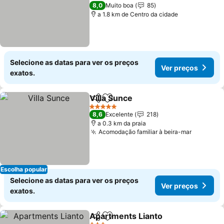
Ver preços
4 Estrelas
8,0
Muito boa
85
a 1.8 km de Centro da cidade
Selecione as datas para ver os preços
Ver preços
exatos.
Villa Sunce
Partilhar
Adicionar aos favoritos
Ver preços
5 Estrelas
8,6
Excelente
218
a 0.3 km da praia
Acomodação familiar à beira-mar
Ver preç
Escolha popular
Selecione as datas para ver os preços
Ver preços
exatos.
Apartments Lianto
Partilhar
Adicionar aos favoritos
Ver pre