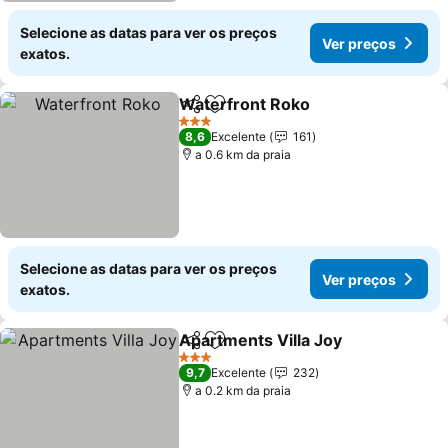
Selecione as datas para ver os preços
Ver preços
exatos.
Waterfront Roko
Partilhar
Adicionar aos favoritos
Ver preço
3 Estrelas
8,6
Excelente
161
a 0.6 km da praia
Selecione as datas para ver os preços
Ver preços
exatos.
Apartments Villa Joy
Partilhar
Adicionar aos favoritos
Ver p
3 Estrelas
9,7
Excelente
232
a 0.2 km da praia