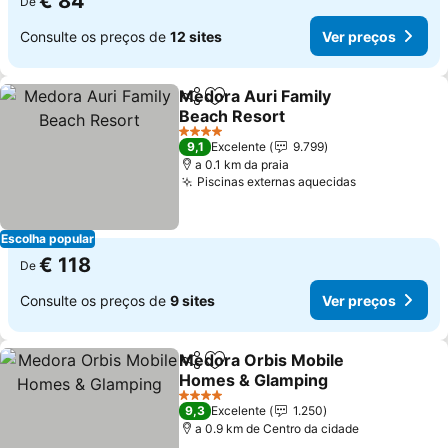
€ 84
De
Consulte os preços de
12 sites
Ver preços
Medora Auri Family
Partilhar
Adicionar aos favoritos
Beach Resort
Ver preços
4 Estrelas
9,1
Excelente
9.799
a 0.1 km da praia
Piscinas externas aquecidas
Ver preços
Escolha popular
€ 118
De
Consulte os preços de
9 sites
Ver preços
Medora Orbis Mobile
Partilhar
Adicionar aos favoritos
Homes & Glamping
Ver preços
4 Estrelas
9,3
Excelente
1.250
a 0.9 km de Centro da cidade