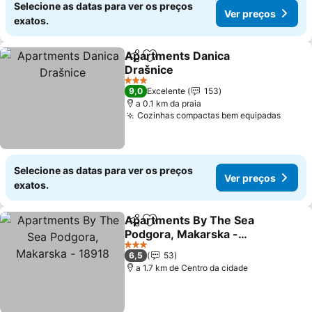
Selecione as datas para ver os preços
Ver preços
exatos.
Apartments Danica
Partilhar
Adicionar aos favoritos
Drašnice
Ver preços
3 Estrelas
9,0
Excelente
153
a 0.1 km da praia
Cozinhas compactas bem equipadas
Ver p
Selecione as datas para ver os preços
Ver preços
exatos.
Apartments By The Sea
Partilhar
Adicionar aos favoritos
Podgora, Makarska -
18918
Ver preços
3 Estrelas
6,5
53
a 1.7 km de Centro da cidade