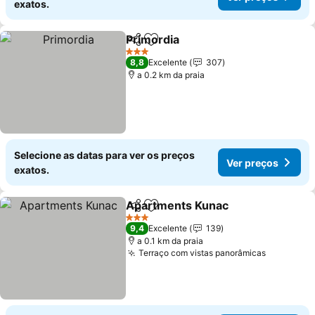
exatos.
Primordia
Partilhar
Adicionar aos favoritos
Ver preços
3 Estrelas
8,8
Excelente
307
a 0.2 km da praia
Selecione as datas para ver os preços
Ver preços
exatos.
Apartments Kunac
Partilhar
Adicionar aos favoritos
Ver pre
3 Estrelas
9,4
Excelente
139
a 0.1 km da praia
Terraço com vistas panorâmicas
Ver preç