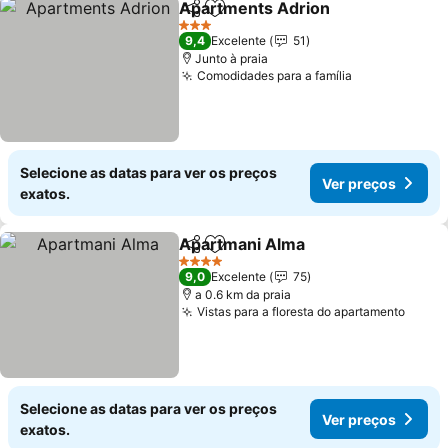
Apartments Adrion
Partilhar
Adicionar aos favoritos
Ver pr
3 Estrelas
9,4
Excelente
51
Junto à praia
Comodidades para a família
Ver preços
Selecione as datas para ver os preços
Ver preços
exatos.
Apartmani Alma
Partilhar
Adicionar aos favoritos
Ver preço
4 Estrelas
9,0
Excelente
75
a 0.6 km da praia
Vistas para a floresta do apartamento
Ver p
Selecione as datas para ver os preços
Ver preços
exatos.