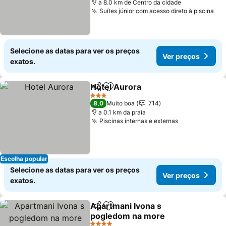
a 8.0 km de Centro da cidade
Suítes júnior com acesso direto à piscina
Ver
Selecione as datas para ver os preços
Ver preços
exatos.
Hotel Aurora
Partilhar
Adicionar aos favoritos
Ver preços
3 Estrelas
8,0
Muito boa
714
a 0.1 km da praia
Piscinas internas e externas
Ver preços
Escolha popular
Selecione as datas para ver os preços
Ver preços
exatos.
Apartmani Ivona s
Partilhar
Adicionar aos favoritos
pogledom na more