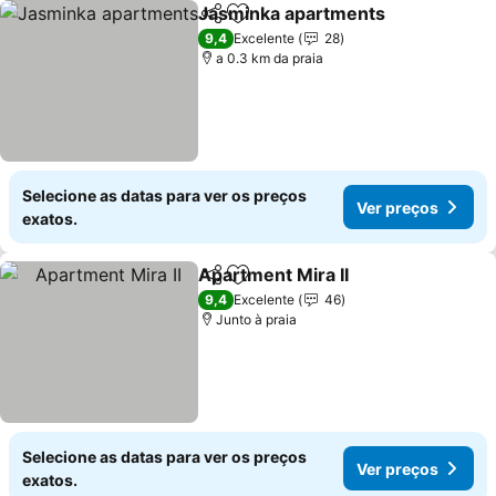
Jasminka apartments
Partilhar
Adicionar aos favoritos
Ver 
9,4
Excelente
28
a 0.3 km da praia
Selecione as datas para ver os preços
Ver preços
exatos.
Apartment Mira II
Partilhar
Adicionar aos favoritos
Ver preç
9,4
Excelente
46
Junto à praia
Selecione as datas para ver os preços
Ver preços
exatos.