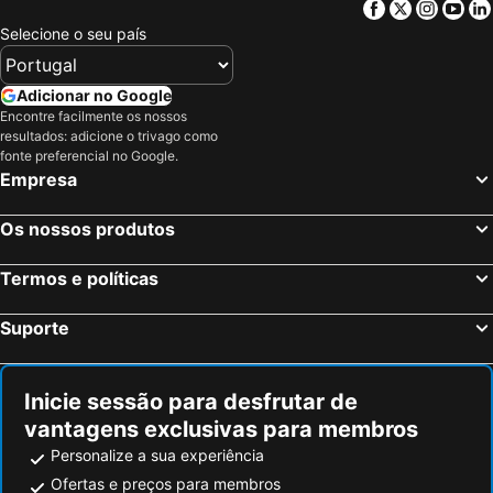
Facebook
Twitter
Insta
Yo
Split, Split-Dalmatia Hotéis
Šibenik, Sibenik-Knin Hotéis
Selecione o seu país
Hvar, Split-Dalmatia Hotéis
Bol, Split-Dalmatia Hotéis
Podstrana, Split-Dalmatia Hotéis
Tučepi, Split-Dalmatia Hotéis
Adicionar no Google
Encontre facilmente os nossos
Korčula, Dubrovnik-Neretva Hotéis
Makarska, Split-Dalmatia Hotéis
resultados: adicione o trivago como
Supetar, Split-Dalmatia Hotéis
Dubrovnik, Dubrovnik-Neretva Hotéis
fonte preferencial no Google.
Empresa
Zagreb, Zagreb Hotéis
Zadar, Zadar Hotéis
Nin, Zadar Hotéis
Poreč, Istria Hotéis
Os nossos produtos
Termos e políticas
Suporte
Inicie sessão para desfrutar de
vantagens exclusivas para membros
Personalize a sua experiência
Ofertas e preços para membros