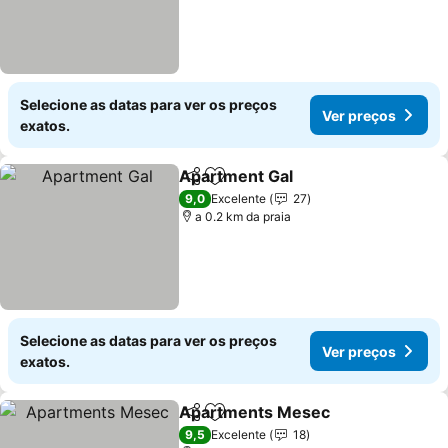
Selecione as datas para ver os preços
Ver preços
exatos.
Apartment Gal
Partilhar
Adicionar aos favoritos
Ver preços
9,0
Excelente
27
a 0.2 km da praia
Selecione as datas para ver os preços
Ver preços
exatos.
Apartments Mesec
Partilhar
Adicionar aos favoritos
Ver pr
9,5
Excelente
18