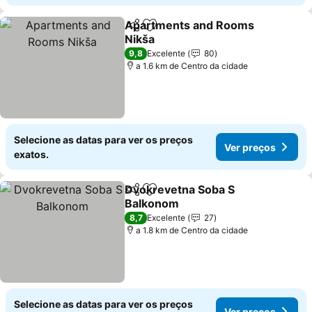
Apartments and Rooms
Partilhar
Adicionar aos favoritos
Nikša
Ver preços
9,8
Excelente
80
a 1.6 km de Centro da cidade
Selecione as datas para ver os preços
Ver preços
exatos.
Dvokrevetna Soba S
Partilhar
Adicionar aos favoritos
Balkonom
Ver preços
8,7
Excelente
27
a 1.8 km de Centro da cidade
Selecione as datas para ver os preços
Ver preços