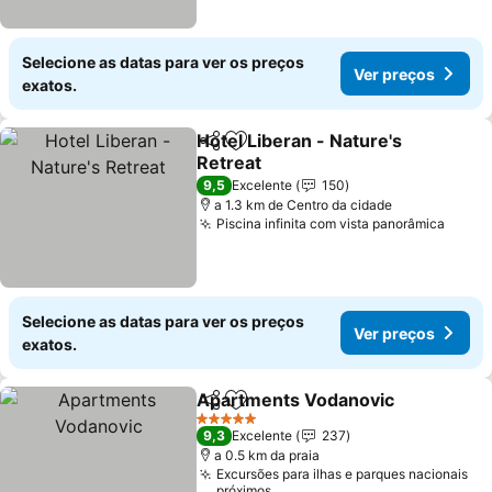
Selecione as datas para ver os preços
Ver preços
exatos.
Hotel Liberan - Nature's
Partilhar
Adicionar aos favoritos
Retreat
Ver preços
9,5
Excelente
150
a 1.3 km de Centro da cidade
Piscina infinita com vista panorâmica
Ver p
Selecione as datas para ver os preços
Ver preços
exatos.
Apartments Vodanovic
Partilhar
Adicionar aos favoritos
Ver
5 Estrelas
9,3
Excelente
237
a 0.5 km da praia
Excursões para ilhas e parques nacionais
próximos