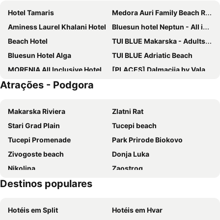
Hotel Tamaris
Medora Auri Family Beach Resort
Aminess Laurel Khalani Hotel
Bluesun hotel Neptun - All inclusive
Beach Hotel
TUI BLUE Makarska - Adults Only
Bluesun Hotel Alga
TUI BLUE Adriatic Beach
MORENIA All Inclusive Hotel
[PLACES] Dalmacija by Valamar
Atrações - Podgora
Bluesun Hotel Soline
Bluesun Hotel Jadran
Hotel Biokovo
Grand Hotel Slavia
Makarska Riviera
Zlatni Rat
Bluesun Holiday Village Afrodita
Valamar Meteor Hotel
Stari Grad Plain
Tucepi beach
Sunny Makarska by Valamar
Hotel Horizont
Tucepi Promenade
Park Prirode Biokovo
Bluesun hotel Berulia
Medora Orbis Mobile Homes & Glamping
Zivogoste beach
Donja Luka
Heritage Hotel Porin
Aparthotel Miramare
Nikolina
Zaostrog
Hotel Rosina
Villa Andrea
Destinos populares
Orebic beach
Mimice
Hotel Laurentum
Hotel Osejava
Vrboska
Pučišća
Hotel Maritimo
Family Resort Urania
Hotéis em Split
Hotéis em Hvar
The Moreska Sword Dance
Port Korčula
Villa Palloma
Hotel Timun