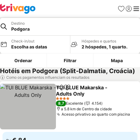
Favoritos
Iniciar
Me
Destino
Podgora
Check-in/out
Hóspedes e quartos
Escolha as datas
2 hóspedes, 1 quarto.
Ordenar
Filtrar
Mapa
Hotéis em Podgora (Split-Dalmatia, Croácia)
Como os pagamentos influenciam os resultados
TUI BLUE Makarska -
Partilhar
Adicionar aos favoritos
Adults Only
Ver preços
4 Estrelas
8,7
Excelente
4.154
a 5.8 km de Centro da cidade
Acesso privativo ao quarto com piscina
Ver 