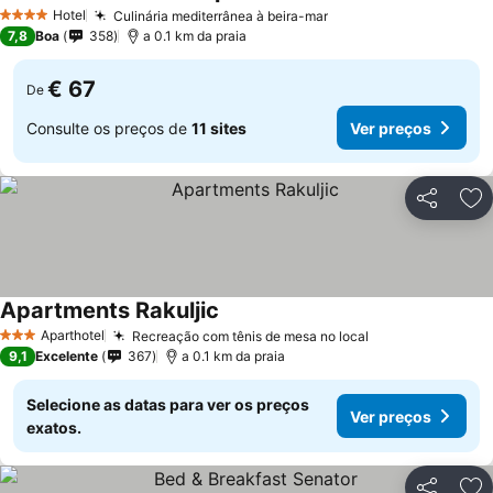
Hotel
Culinária mediterrânea à beira-mar
4 Estrelas
7,8
Boa
358
a 0.1 km da praia
€ 67
De
Consulte os preços de
11 sites
Ver preços
Partilhar
Ad
Apartments Rakuljic
Aparthotel
Recreação com tênis de mesa no local
3 Estrelas
9,1
Excelente
367
a 0.1 km da praia
Selecione as datas para ver os preços
Ver preços
exatos.