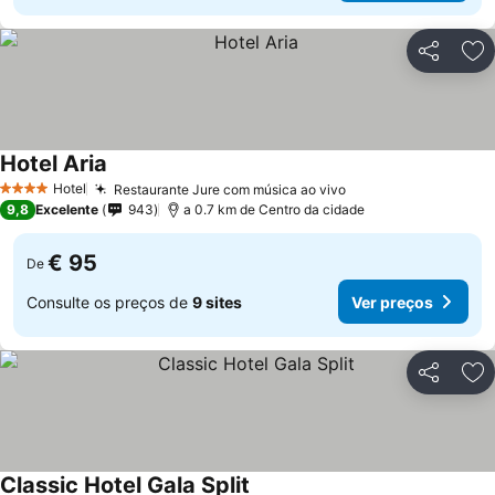
Partilhar
Ad
Hotel Aria
Hotel
Restaurante Jure com música ao vivo
4 Estrelas
9,8
Excelente
943
a 0.7 km de Centro da cidade
€ 95
De
Consulte os preços de
9 sites
Ver preços
Partilhar
Ad
Classic Hotel Gala Split