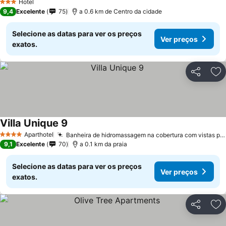
Hotel
3 Estrelas
9,4
Excelente
75
a 0.6 km de Centro da cidade
Selecione as datas para ver os preços
Ver preços
exatos.
Partilhar
Ad
Villa Unique 9
Aparthotel
Banheira de hidromassagem na cobertura com vistas panorâmicas
4 Estrelas
9,1
Excelente
70
a 0.1 km da praia
Selecione as datas para ver os preços
Ver preços
exatos.
Partilhar
Ad