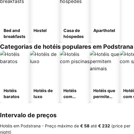
Bed and
Hostel
Casa de
Aparthotel
breakfasts
hóspedes
Categorias de hotéis populares em Podstrana
Hotéis
Hotéis de
Hotéis
Hotéis que
Hoté
baratos
luxo
com
permitem
com 
piscinas
animais
Intervalo de preços
Hotéis em Podstrana -
Preço máximo
de
‎€ 58
até
‎€ 232
(price per
night)