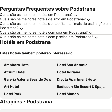
Perguntas Frequentes sobre Podstrana
Quais são os melhores hotéis em Podstrana?
Quais são os melhores hotéis de luxo em Podstrana?
Quais são os melhores hotéis que aceitam animais de estimação em
Podstrana?
Quais são os melhores hotéis com spa em Podstrana?
Quais são os melhores hotéis com piscina em Podstrana?
Hotéis em Podstrana
Estes hotéis também poderão interessá-lo...
Amphora Hotel
Hotel San Antonio
Atrium Hotel
Hotel Adriana
Galeria Valeria Seaside Downtown - MAG Quaint & Elegant Boutique Hotels
Divota Apartment Hotel
Art Hotel
Radisson Blu Resort & Spa, Split
Hotel Park
Hotel Mondo
Atrações - Podstrana
GARDEN APARTMENT HOTEL
Jupiter Heritage Hotel
AC Hotel Split
Hotel Corner