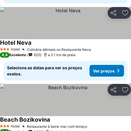
Partilhar
Ad
Hotel Neva
Hotel
Culinária dálmata no Restaurante Neva
3 Estrelas
8,9
Excelente
625
a 0.1 km da praia
Selecione as datas para ver os preços
Ver preços
exatos.
Partilhar
Ad
Beach Bozikovina
Hotel
Restaurante à beira-mar com terraço
3 Estrelas