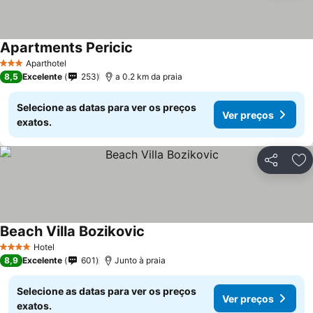
Apartments Pericic
Aparthotel
3 Estrelas
8,5
Excelente
253
a 0.2 km da praia
Selecione as datas para ver os preços
Ver preços
exatos.
Partilhar
Ad
Beach Villa Bozikovic
Hotel
4 Estrelas
8,9
Excelente
601
Junto à praia
Selecione as datas para ver os preços
Ver preços
exatos.