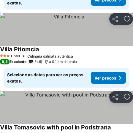
exatos.
Partilhar
Ad
Villa Pitomcia
Hotel
Culinária dálmata autêntica
3 Estrelas
9,3
Excelente
546
a 0.1 km da praia
Selecione as datas para ver os preços
Ver preços
exatos.
Partilhar
Ad
Villa Tomasovic with pool in Podstrana