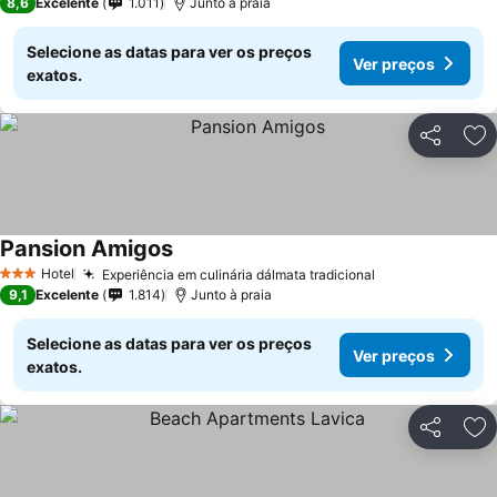
8,6
Excelente
1.011
Junto à praia
Selecione as datas para ver os preços
Ver preços
exatos.
Partilhar
Ad
Pansion Amigos
Hotel
Experiência em culinária dálmata tradicional
3 Estrelas
9,1
Excelente
1.814
Junto à praia
Selecione as datas para ver os preços
Ver preços
exatos.
Partilhar
Ad