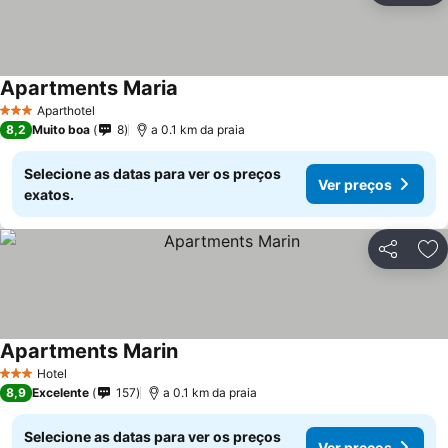
Apartments Maria
Aparthotel
3 Estrelas
8,2
Muito boa
8
a 0.1 km da praia
Selecione as datas para ver os preços
Ver preços
exatos.
Partilhar
Ad
Apartments Marin
Hotel
3 Estrelas
8,9
Excelente
157
a 0.1 km da praia
Selecione as datas para ver os preços
Ver preços