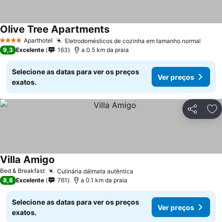
Olive Tree Apartments
Aparthotel
Eletrodomésticos de cozinha em tamanho normal
4 Estrelas
9,3
Excelente
163
a 0.5 km da praia
Selecione as datas para ver os preços
Ver preços
exatos.
Partilhar
Ad
Villa Amigo
Bed & Breakfast
Culinária dálmata autêntica
8,8
Excelente
761
a 0.1 km da praia
Selecione as datas para ver os preços
Ver preços
exatos.