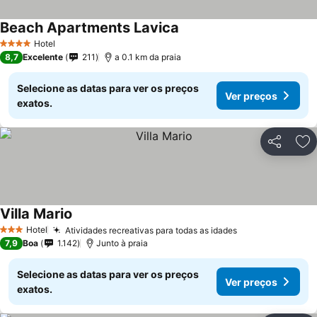
Beach Apartments Lavica
Hotel
4 Estrelas
8,7
Excelente
211
a 0.1 km da praia
Selecione as datas para ver os preços
Ver preços
exatos.
Partilhar
Ad
Villa Mario
Hotel
Atividades recreativas para todas as idades
3 Estrelas
7,9
Boa
1.142
Junto à praia
Selecione as datas para ver os preços
Ver preços
exatos.