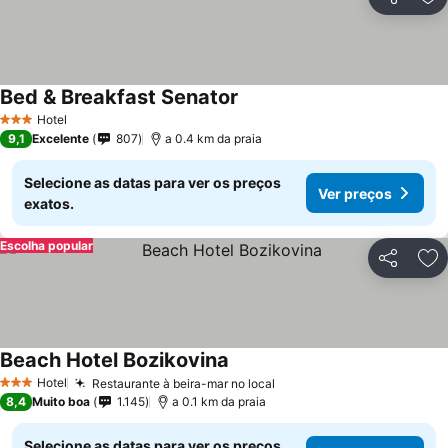
Partilhar
Ad
Bed & Breakfast Senator
Hotel
3 Estrelas
9,1
Excelente
807
a 0.4 km da praia
Selecione as datas para ver os preços
Ver preços
exatos.
Escolha popular
Partilhar
Ad
Beach Hotel Bozikovina
Hotel
Restaurante à beira-mar no local
3 Estrelas
8,4
Muito boa
1.145
a 0.1 km da praia
Selecione as datas para ver os preços