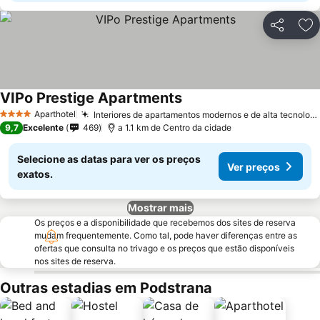
Partilhar
Ad
VIPo Prestige Apartments
Aparthotel
Interiores de apartamentos modernos e de alta tecnologia
4 Estrelas
9,7
Excelente
469
a 1.1 km de Centro da cidade
Selecione as datas para ver os preços
Ver preços
exatos.
Mostrar mais
Os preços e a disponibilidade que recebemos dos sites de reserva
mudam frequentemente. Como tal, pode haver diferenças entre as
ofertas que consulta no trivago e os preços que estão disponíveis
nos sites de reserva.
Outras estadias em Podstrana