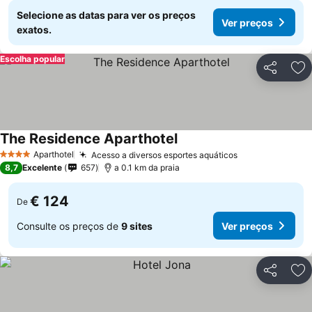
Selecione as datas para ver os preços
Ver preços
exatos.
Escolha popular
Partilhar
Ad
The Residence Aparthotel
Aparthotel
Acesso a diversos esportes aquáticos
4 Estrelas
8,7
Excelente
657
a 0.1 km da praia
€ 124
De
Consulte os preços de
9 sites
Ver preços
Partilhar
Ad