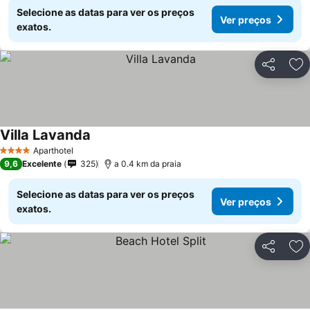
Selecione as datas para ver os preços
Ver preços
exatos.
Partilhar
Ad
Villa Lavanda
Aparthotel
4 Estrelas
9,6
Excelente
325
a 0.4 km da praia
Selecione as datas para ver os preços
Ver preços
exatos.
Partilhar
Ad