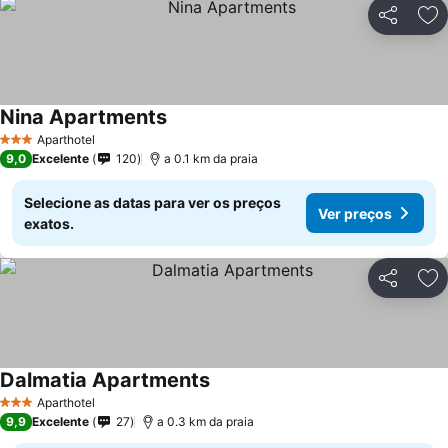
Partilhar
Ad
Nina Apartments
Aparthotel
3 Estrelas
9,0
Excelente
120
a 0.1 km da praia
Selecione as datas para ver os preços
Ver preços
exatos.
Partilhar
Ad
Dalmatia Apartments
Aparthotel
3 Estrelas
9,9
Excelente
27
a 0.3 km da praia