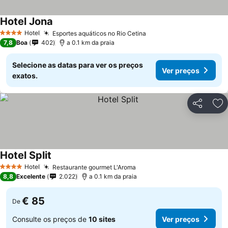
Hotel Jona
Hotel
Esportes aquáticos no Rio Cetina
4 Estrelas
7,8
Boa
402
a 0.1 km da praia
Selecione as datas para ver os preços
Ver preços
exatos.
Partilhar
Ad
Hotel Split
Hotel
Restaurante gourmet L'Aroma
4 Estrelas
8,8
Excelente
2.022
a 0.1 km da praia
€ 85
De
Consulte os preços de
10 sites
Ver preços