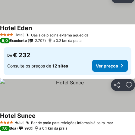
Partilhar
Ad
Hotel Eden
Hotel
Oásis de piscina externa aquecida
4 Estrelas
9,0
Excelente
2.707
a 0.2 km da praia
€ 232
De
Consulte os preços de
12 sites
Ver preços
Partilhar
Ad
Hotel Sunce
Hotel
Bar de praia para refeições informais à beira-mar
4 Estrelas
7,6
Boa
993
a 0.1 km da praia