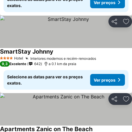
Ver preços
exatos.
Partilhar
Ad
SmartStay Johnny
Hotel
Interiores modernos e recém-renovados
4 Estrelas
9,3
Excelente
642
a 0.1 km da praia
Selecione as datas para ver os preços
Ver preços
exatos.
Partilhar
Ad
Apartments Zanic on The Beach