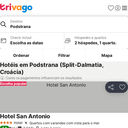
Favoritos
Iniciar
Me
Destino
Podstrana
Check-in/out
Hóspedes e quartos
Escolha as datas
2 hóspedes, 1 quarto.
Ordenar
Filtrar
Mapa
Hotéis em Podstrana (Split-Dalmatia,
Croácia)
Como os pagamentos influenciam os resultados
Escolha popular
Partilhar
Ad
Hotel San Antonio
Hotel
Quartos com varandas com vista para o mar
4 Estrelas