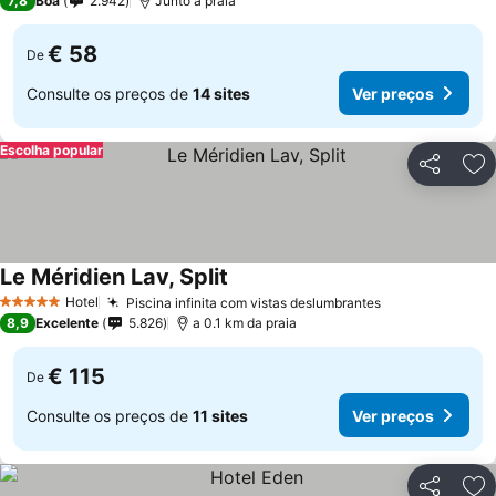
7,8
Boa
2.942
Junto à praia
€ 58
De
Consulte os preços de
14 sites
Ver preços
Escolha popular
Partilhar
Ad
Le Méridien Lav, Split
Hotel
Piscina infinita com vistas deslumbrantes
5 Estrelas
8,9
Excelente
5.826
a 0.1 km da praia
€ 115
De
Consulte os preços de
11 sites
Ver preços