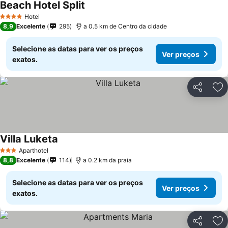
Beach Hotel Split
Hotel
4 Estrelas
8,9
Excelente
295
a 0.5 km de Centro da cidade
Selecione as datas para ver os preços
Ver preços
exatos.
Partilhar
Ad
Villa Luketa
Aparthotel
3 Estrelas
8,8
Excelente
114
a 0.2 km da praia
Selecione as datas para ver os preços
Ver preços
exatos.
Partilhar
Ad