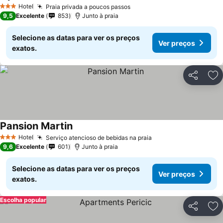
Hotel
Praia privada a poucos passos
3 Estrelas
9,5
Excelente
853
Junto à praia
Selecione as datas para ver os preços
Ver preços
exatos.
Partilhar
Ad
Pansion Martin
Hotel
Serviço atencioso de bebidas na praia
3 Estrelas
9,6
Excelente
601
Junto à praia
Selecione as datas para ver os preços
Ver preços
exatos.
Escolha popular
Partilhar
Ad