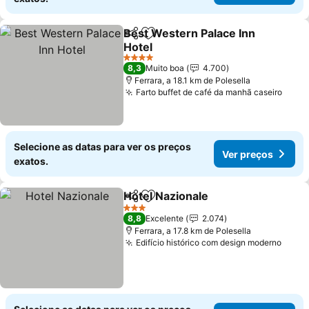
Best Western Palace Inn
Partilhar
Adicionar aos favoritos
Hotel
Ver preços
4 Estrelas
8,3
Muito boa
4.700
Ferrara, a 18.1 km de Polesella
Farto buffet de café da manhã caseiro
Ver 
Selecione as datas para ver os preços
Ver preços
exatos.
Hotel Nazionale
Partilhar
Adicionar aos favoritos
Ver preços
3 Estrelas
8,8
Excelente
2.074
Ferrara, a 17.8 km de Polesella
Edifício histórico com design moderno
Ver 