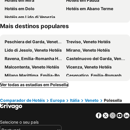
Hotéis em Mira
Hotéis em Pádua
Botanic Garden
Rosolina Mare
Hotéis em Dolo
Hotéis em Abano Terme
Palazzo Massari
Hotéis em Lido di Venezia
Mais destinos populares
Peschiera del Garda, Veneto Hotéis
Treviso, Veneto Hotéis
Lido di Jesolo, Veneto Hotéis
Mirano, Veneto Hotéis
Ravena, Emília-Romanha Hotéis
Castelnuovo del Garda, Veneto Hotéis
Malcontenta, Veneto Hotéis
Vicenza, Veneto Hotéis
Milano Marittima, Emília-Romanha Hotéis
Cesenatico, Emília-Romanha Hotéis
Maranello, Emília-Romanha Hotéis
Ferrara, Emília-Romanha Hotéis
Ver todas as estadias em Polesella
Cérvia, Emília-Romanha Hotéis
Tessera, Veneto Hotéis
Comparador de Hotéis
Europa
Itália
Veneto
Polesella
Jesolo, Veneto Hotéis
Cavallino-Treporti, Veneto Hotéis
Chioggia, Veneto Hotéis
Villafranca di Verona, Veneto Hotéis
Facebook
Twitter
Insta
Yo
Reggio Emilia, Emília-Romanha Hotéis
Murano, Veneto Hotéis
Selecione o seu país
Veneza, Veneto Hotéis
Verona, Veneto Hotéis