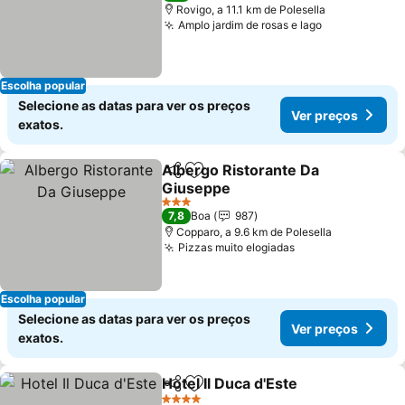
Rovigo, a 11.1 km de Polesella
Amplo jardim de rosas e lago
Ver preços
Escolha popular
Selecione as datas para ver os preços
Ver preços
exatos.
Albergo Ristorante Da
Partilhar
Adicionar aos favoritos
Giuseppe
Ver preços
3 Estrelas
7,8
Boa
987
Copparo, a 9.6 km de Polesella
Pizzas muito elogiadas
Ver preços
Escolha popular
Selecione as datas para ver os preços
Ver preços
exatos.
Hotel Il Duca d'Este
Partilhar
Adicionar aos favoritos
Ver pr