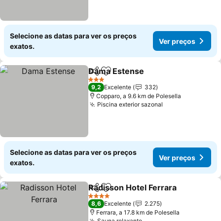
Selecione as datas para ver os preços
Ver preços
exatos.
Dama Estense
Partilhar
Adicionar aos favoritos
Ver preços
3 Estrelas
9,2
Excelente
332
Copparo, a 9.6 km de Polesella
Piscina exterior sazonal
Ver preços
Selecione as datas para ver os preços
Ver preços
exatos.
Radisson Hotel Ferrara
Partilhar
Adicionar aos favoritos
Ver
4 Estrelas
8,6
Excelente
2.275
Ferrara, a 17.8 km de Polesella
Sauna relaxante