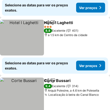
Selecione as datas para ver os preços
Ver preços
exatos.
Hotel I Laghetti
Partilhar
Adicionar aos favoritos
Ver preços
3 Estrelas
8,8
Excelente
401
a 1.5 km de Centro da cidade
Selecione as datas para ver os preços
Ver preços
exatos.
Corte Bussari
Partilhar
Adicionar aos favoritos
Ver preços
9,4
Excelente
314
Arquà Polesine, a 4.6 km de Polesella
Localização à beira do Canal Bianco
Ver p