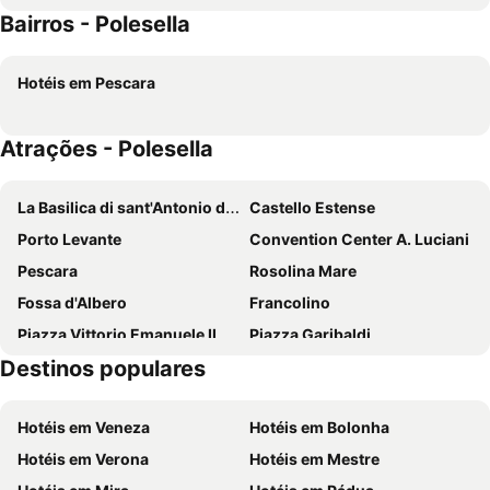
Bairros - Polesella
Best Western Hotel Cristallo
UNA HOTELS Occhiobello
Hotel Capital
Da Santo
Hotéis em Pescara
Piazza Nova Guest House
Hotel Duchessa Isabella Collection by GSA Hotels
Antica Corte Hotel Residence di Charme
Hotel Europa
Atrações - Polesella
Hotel Ferrara
Hotel Carlton
Hotel Orologio
La Basilica di sant'Antonio di Padova
Castello Estense
Porto Levante
Convention Center A. Luciani
Pescara
Rosolina Mare
Fossa d'Albero
Francolino
Piazza Vittorio Emanuele II
Piazza Garibaldi
Destinos populares
Baura
Malborghetto di Boara
Ferrara Ballons Festival
Pontelagoscuro
Hotéis em Veneza
Hotéis em Bolonha
Piazza Municipale
Villa Pojana
Hotéis em Verona
Hotéis em Mestre
Iris
Fiera di Ferrara