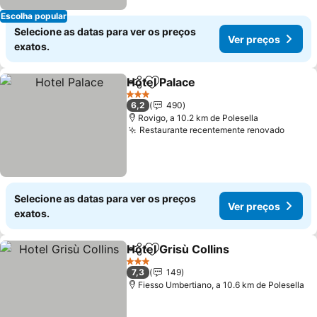
Escolha popular
Selecione as datas para ver os preços
Ver preços
exatos.
Hotel Palace
Partilhar
Adicionar aos favoritos
Ver preços
3 Estrelas
6,2
490
Rovigo, a 10.2 km de Polesella
Restaurante recentemente renovado
Ver p
Selecione as datas para ver os preços
Ver preços
exatos.
Hotel Grisù Collins
Partilhar
Adicionar aos favoritos
Ver pre
3 Estrelas
7,3
149
Fiesso Umbertiano, a 10.6 km de Polesella