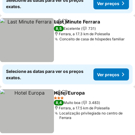
Selecione as datas para ver os preços
Ver preços
exatos.
Last Minute Ferrara
Partilhar
Adicionar aos favoritos
Ver pr
8,5
Excelente
731
Ferrara, a 17.3 km de Polesella
Conceito de casa de hóspedes familiar
Ver 
Selecione as datas para ver os preços
Ver preços
exatos.
Hotel Europa
Partilhar
Adicionar aos favoritos
Ver preços
3 Estrelas
8,4
Muito boa
3.483
Ferrara, a 17.5 km de Polesella
Localização privilegiada no centro de
Ferrara