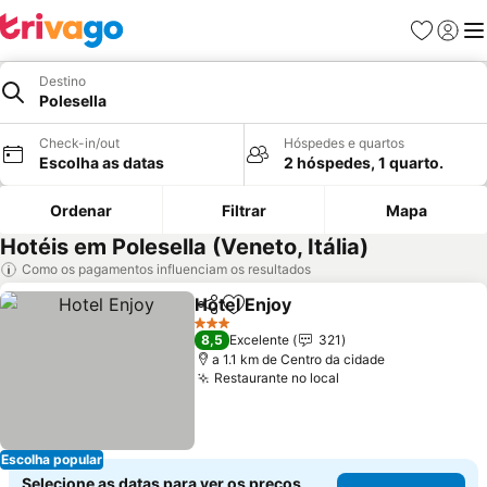
Favoritos
Iniciar
Me
Destino
Polesella
Check-in/out
Hóspedes e quartos
Escolha as datas
2 hóspedes, 1 quarto.
Ordenar
Filtrar
Mapa
Hotéis em Polesella (Veneto, Itália)
Como os pagamentos influenciam os resultados
Hotel Enjoy
Partilhar
Adicionar aos favoritos
Ver preços
3 Estrelas
8,5
Excelente
321
a 1.1 km de Centro da cidade
Restaurante no local
Ver preços
Escolha popular
Selecione as datas para ver os preços