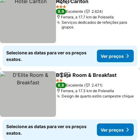
Hotel Carlton
Partilhar
Adicionar aos favoritos
Ver preços
3 Estrelas
8,9
Excelente
2.624
Ferrara, a 17.7 km de Polesella
Serviços dedicados de refeições para
grupos
Selecione as datas para ver os preços
Ver preços
exatos.
D'Elite Room & Breakfast
Partilhar
Adicionar aos favoritos
V
2 Estrelas
8,8
Excelente
2.471
Ferrara, a 17.3 km de Polesella
Design de quarto estilo campestre chique
Ve
Selecione as datas para ver os preços
Ver preços
exatos.