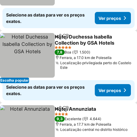
Selecione as datas para ver os preços
Ver preços
exatos.
Hotel Duchessa Isabella
Partilhar
Adicionar aos favoritos
Collection by GSA Hotels
Ver preços
5 Estrelas
7,8
Boa
1.500
Ferrara, a 17.0 km de Polesella
Localização privilegiada perto do Castelo
Este
Escolha popular
Selecione as datas para ver os preços
Ver preços
exatos.
Hotel Annunziata
Partilhar
Adicionar aos favoritos
Ver preç
4 Estrelas
9,3
Excelente
4.644
Ferrara, a 17.7 km de Polesella
Localização central no distrito histórico
Ver