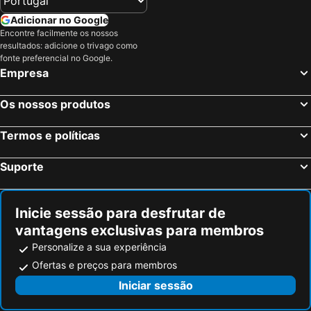
Mestre, Veneto Hotéis
Mira, Veneto Hotéis
Adicionar no Google
Sirmione, Lombardia Hotéis
Pádua, Veneto Hotéis
Encontre facilmente os nossos
resultados: adicione o trivago como
Dolo, Veneto Hotéis
Abano Terme, Veneto Hotéis
fonte preferencial no Google.
Cortina d'Ampezzo, Veneto Hotéis
Roma, Lazio Hotéis
Empresa
Milão, Lombardia Hotéis
Florença, Toscana Hotéis
Os nossos produtos
Nápoles, Campanha Hotéis
Bolonha, Emília-Romanha Hotéis
Palermo, Sicília Hotéis
Cagliari, Sardenha Hotéis
Termos e políticas
Suporte
Inicie sessão para desfrutar de
vantagens exclusivas para membros
Personalize a sua experiência
Ofertas e preços para membros
Iniciar sessão