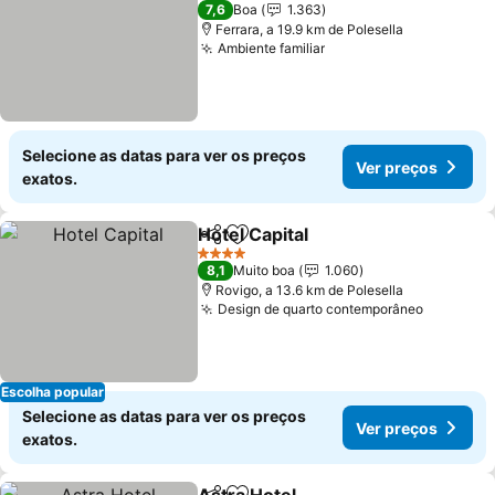
4 Estrelas
7,6
Boa
1.363
Ferrara, a 19.9 km de Polesella
Ambiente familiar
Ver preços
Selecione as datas para ver os preços
Ver preços
exatos.
Hotel Capital
Partilhar
Adicionar aos favoritos
Ver preços
4 Estrelas
8,1
Muito boa
1.060
Rovigo, a 13.6 km de Polesella
Design de quarto contemporâneo
Ver preç
Escolha popular
Selecione as datas para ver os preços
Ver preços
exatos.