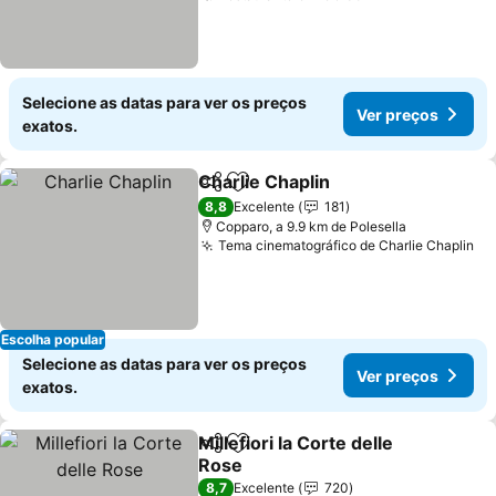
Selecione as datas para ver os preços
Ver preços
exatos.
Charlie Chaplin
Partilhar
Adicionar aos favoritos
Ver preços
8,8
Excelente
181
Copparo, a 9.9 km de Polesella
Tema cinematográfico de Charlie Chaplin
Ve
Escolha popular
Selecione as datas para ver os preços
Ver preços
exatos.
Millefiori la Corte delle
Partilhar
Adicionar aos favoritos
Rose
Ver preços
8,7
Excelente
720