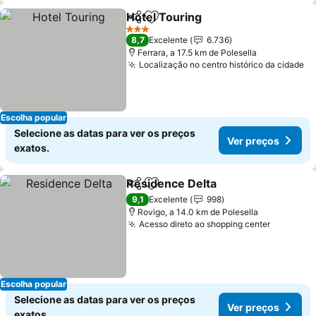
Hotel Touring
Partilhar
Adicionar aos favoritos
Ver preços
3 Estrelas
8,7
Excelente
6.736
Ferrara, a 17.5 km de Polesella
Localização no centro histórico da cidade
Ve
Escolha popular
Selecione as datas para ver os preços
Ver preços
exatos.
Residence Delta
Partilhar
Adicionar aos favoritos
Ver preço
9,1
Excelente
998
Rovigo, a 14.0 km de Polesella
Acesso direto ao shopping center
Ver preç
Escolha popular
Selecione as datas para ver os preços
Ver preços
exatos.