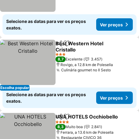
Selecione as datas para ver os preços
Ver preços
exatos.
Best Western Hotel
Partilhar
Adicionar aos favoritos
Cristallo
Ver preços
3 Estrelas
8,7
Excelente
3.457
Rovigo, a 12.8 km de Polesella
Culinária gourmet no Il Sesto
Ver preços
Escolha popular
Selecione as datas para ver os preços
Ver preços
exatos.
UNA HOTELS Occhiobello
Partilhar
Adicionar aos favoritos
4 Estrelas
8,3
Muito boa
2.841
Ferrara, a 13.6 km de Polesella
Restaurante CIVICO 36
Ver preços