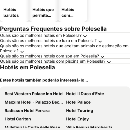
Hotéis
Hotéis que
Hotéis
baratos
permitem
com
animais
estaciona
mento
Perguntas Frequentes sobre Polesella
Quais são os melhores hotéis em Polesella?
Quais são os melhores hotéis de luxo em Polesella?
Quais são os melhores hotéis que aceitam animais de estimação em
Polesella?
Quais são os melhores hotéis com spa em Polesella?
Quais são os melhores hotéis com piscina em Polesella?
Hotéis em Polesella
Estes hotéis também poderão interessá-lo...
Best Western Palace Inn Hotel
Hotel Il Duca d'Este
Maxxim Hotel - Palazzo Beccari Freguglia
Hotel Palace
Radisson Hotel Ferrara
Hotel Touring
Hotel Carlton
Hotel Enjoy
Millefiori la Corte delle Rose
Villa Regina Margherita