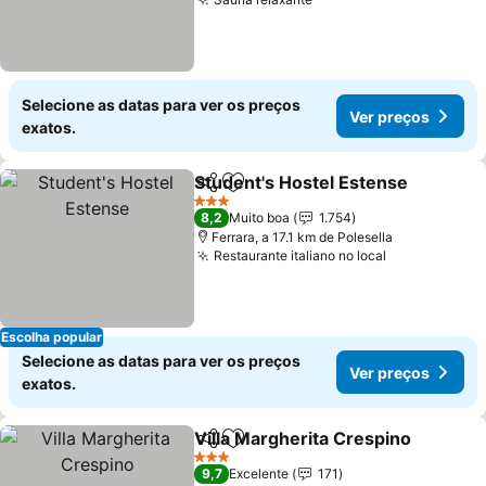
Ver preços
Selecione as datas para ver os preços
Ver preços
exatos.
Student's Hostel Estense
Partilhar
Adicionar aos favoritos
V
3 Estrelas
8,2
Muito boa
1.754
Ferrara, a 17.1 km de Polesella
Restaurante italiano no local
Ver preços
Escolha popular
Selecione as datas para ver os preços
Ver preços
exatos.
Villa Margherita Crespino
Partilhar
Adicionar aos favoritos
3 Estrelas
9,7
Excelente
171