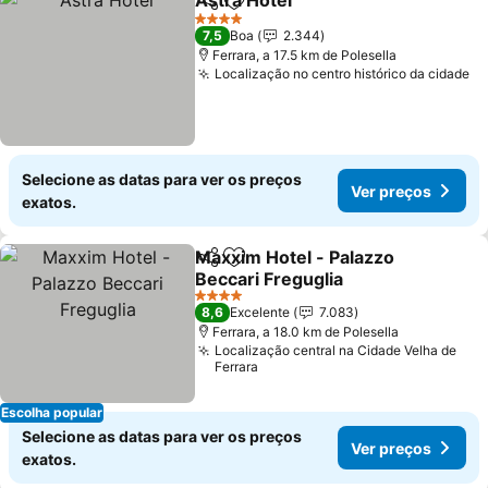
Astra Hotel
Partilhar
Adicionar aos favoritos
Ver preços
4 Estrelas
7,5
Boa
2.344
Ferrara, a 17.5 km de Polesella
Localização no centro histórico da cidade
Ve
Selecione as datas para ver os preços
Ver preços
exatos.
Maxxim Hotel - Palazzo
Partilhar
Adicionar aos favoritos
Beccari Freguglia
Ver preços
4 Estrelas
8,6
Excelente
7.083
Ferrara, a 18.0 km de Polesella
Localização central na Cidade Velha de
Ferrara
Escolha popular
Selecione as datas para ver os preços
Ver preços
exatos.