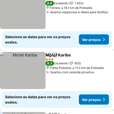
3 Estrelas
8,6
Excelente
1.453
Ferrara, a 18.1 km de Polesella
Quartos espaçosos e ideais para famílias
Ver
Selecione as datas para ver os preços
Ver preços
exatos.
Motel Karibe
Partilhar
Adicionar aos favoritos
Ver preços
3 Estrelas
9,3
Excelente
655
Fratta Polesine, a 11.0 km de Polesella
Quartos com varanda privativa
Ver preço
Selecione as datas para ver os preços
Ver preços
exatos.