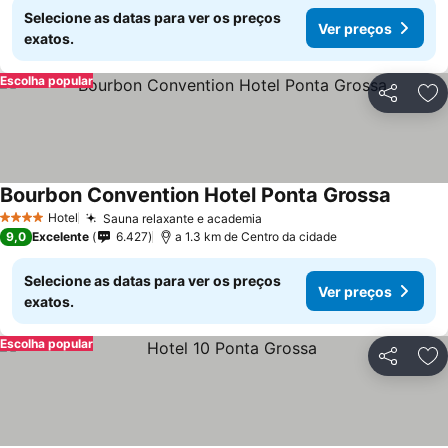
Selecione as datas para ver os preços
Ver preços
exatos.
Escolha popular
Partilhar
Ad
Bourbon Convention Hotel Ponta Grossa
Hotel
Sauna relaxante e academia
4 Estrelas
9,0
Excelente
6.427
a 1.3 km de Centro da cidade
Selecione as datas para ver os preços
Ver preços
exatos.
Escolha popular
Partilhar
Ad