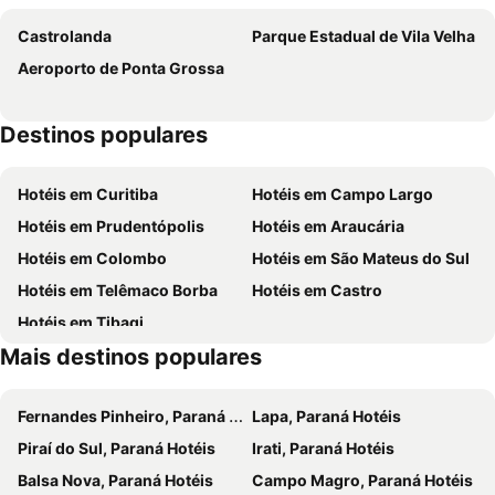
Nap Hotel
Savanas Motel
Castrolanda
Parque Estadual de Vila Velha
Luds Comfort Hotel
Ipê Hotel Express
Aeroporto de Ponta Grossa
Hotel De Klomp
Hotel Casimiro
Hotel Princess
Geneviee Palace Hotel
Destinos populares
Barbur Center Hotel
Hotel Pousada La Vierro
Hotéis em Curitiba
Hotéis em Campo Largo
Hotéis em Prudentópolis
Hotéis em Araucária
Hotéis em Colombo
Hotéis em São Mateus do Sul
Hotéis em Telêmaco Borba
Hotéis em Castro
Hotéis em Tibagi
Mais destinos populares
Fernandes Pinheiro, Paraná Hotéis
Lapa, Paraná Hotéis
Piraí do Sul, Paraná Hotéis
Irati, Paraná Hotéis
Balsa Nova, Paraná Hotéis
Campo Magro, Paraná Hotéis