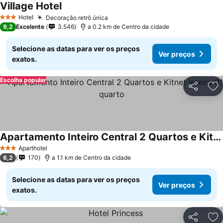
Village Hotel
Hotel
Decoração retrô única
3 Estrelas
9,2
Excelente
3.546
a 0.2 km de Centro da cidade
Selecione as datas para ver os preços
Ver preços
exatos.
Escolha popular
Partilhar
Ad
Apartamento Inteiro Central 2 Quartos e Kitnet Inteira 01 quarto
Aparthotel
3 Estrelas
6,2
170
a 1.1 km de Centro da cidade
Selecione as datas para ver os preços
Ver preços
exatos.
Partilhar
Ad