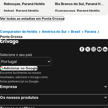
Rebouças, Paraná Hotéis
Rio Branco do Sul, Paraná Hotéis
Imbaú, Paraná Hotéis
Guarapuava, Paraná Hotéis
Iretama, Paraná Hotéis
Laranjeiras do Sul, Paraná Hotéis
Ver todas as estadias em Ponta Grossa
Pinhão, Paraná Hotéis
Quedas do Iguaçu, Paraná Hotéis
Comparador de Hotéis
América do Sul
Brasil
Paraná
Rio de Janeiro, Rio de Janeiro Hotéis
São Paulo, São Paulo Hotéis
Ponta Grossa
Fortaleza, Ceará Hotéis
Natal, Rio Grande do Norte Hotéis
Foz do Iguaçu, Paraná Hotéis
Porto de Galinhas, Pernambuco Hotéis
Facebook
Twitter
Insta
Yo
Salvador, Bahia Hotéis
Maceió, Alagoas Hotéis
Selecione o seu país
Porto Seguro, Bahia Hotéis
Adicionar no Google
Encontre facilmente os nossos
resultados: adicione o trivago como
fonte preferencial no Google.
Empresa
Os nossos produtos