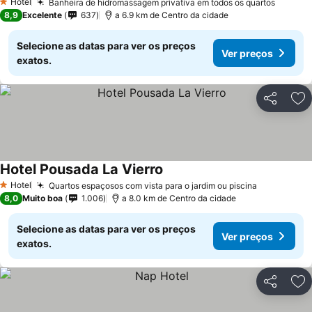
Hotel
Banheira de hidromassagem privativa em todos os quartos
1 Estrelas
8,9
Excelente
637
a 6.9 km de Centro da cidade
Selecione as datas para ver os preços
Ver preços
exatos.
Partilhar
Ad
Hotel Pousada La Vierro
Hotel
Quartos espaçosos com vista para o jardim ou piscina
1 Estrelas
8,0
Muito boa
1.006
a 8.0 km de Centro da cidade
Selecione as datas para ver os preços
Ver preços
exatos.
Partilhar
Ad