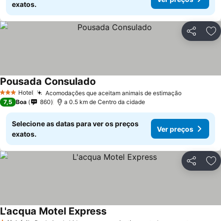
exatos.
Partilhar
Ad
Pousada Consulado
Hotel
Acomodações que aceitam animais de estimação
3 Estrelas
7,5
Boa
860
a 0.5 km de Centro da cidade
Selecione as datas para ver os preços
Ver preços
exatos.
Partilhar
Ad
L'acqua Motel Express