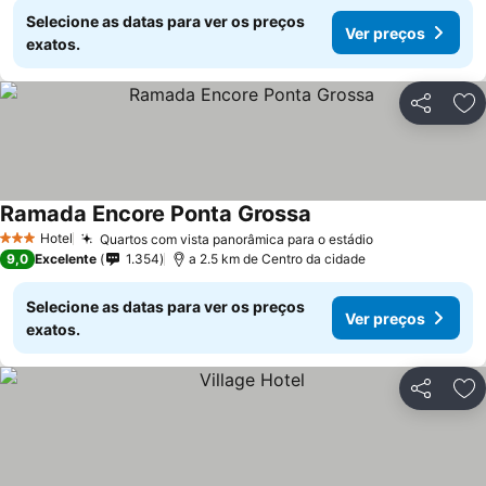
Selecione as datas para ver os preços
Ver preços
exatos.
Partilhar
Ad
Ramada Encore Ponta Grossa
Hotel
Quartos com vista panorâmica para o estádio
3 Estrelas
9,0
Excelente
1.354
a 2.5 km de Centro da cidade
Selecione as datas para ver os preços
Ver preços
exatos.
Partilhar
Ad