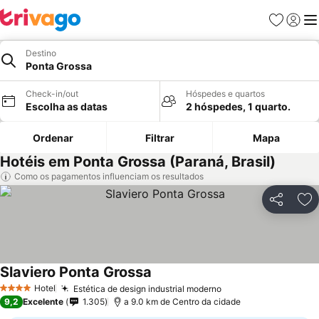
Favoritos
Iniciar
Me
Destino
Ponta Grossa
Check-in/out
Hóspedes e quartos
Escolha as datas
2 hóspedes, 1 quarto.
Ordenar
Filtrar
Mapa
Hotéis em Ponta Grossa (Paraná, Brasil)
Como os pagamentos influenciam os resultados
Partilhar
Ad
Slaviero Ponta Grossa
Hotel
Estética de design industrial moderno
4 Estrelas
9,2
Excelente
1.305
a 9.0 km de Centro da cidade