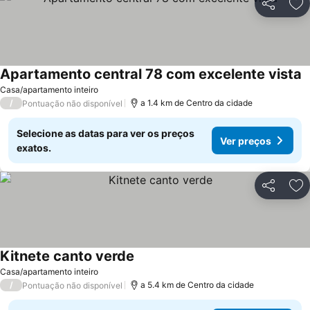
Partilhar
Ad
Apartamento central 78 com excelente vista
Casa/apartamento inteiro
/
a 1.4 km de Centro da cidade
Pontuação não disponível
Selecione as datas para ver os preços
Ver preços
exatos.
Partilhar
Ad
Kitnete canto verde
Casa/apartamento inteiro
/
a 5.4 km de Centro da cidade
Pontuação não disponível