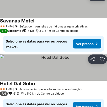
Savanas Motel
Hotel
Suítes com banheiras de hidromassagem privativas
2 Estrelas
8,7
Excelente
413
a 3.5 km de Centro da cidade
Selecione as datas para ver os preços
Ver preços
exatos.
Partilhar
Ad
Hotel Dal Gobo
Hotel
Acomodação que aceita animais de estimação
2 Estrelas
7,4
619
a 5.0 km de Centro da cidade
Selecione as datas para ver os preços
Ver preços