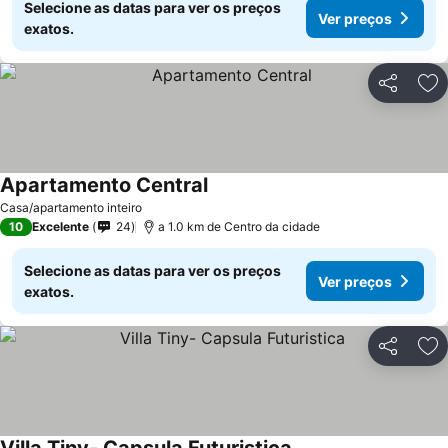
Selecione as datas para ver os preços
Ver preços
exatos.
Partilhar
Ad
Apartamento Central
Casa/apartamento inteiro
10
Excelente
24
a 1.0 km de Centro da cidade
Selecione as datas para ver os preços
Ver preços
exatos.
Partilhar
Ad