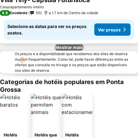
Villa Tiny- Capsula Futuristica
Casa/apartamento inteiro
9,6
Excelente
50
a 1.7 km de Centro da cidade
Selecione as datas para ver os preços
Ver preços
exatos.
Mostrar mais
Os preços e a disponibilidade que recebemos dos sites de reserva
mudam frequentemente. Como tal, pode haver diferenças entre as
ofertas que consulta no trivago e os preços que estão disponíveis
nos sites de reserva.
Categorias de hotéis populares em Ponta
Grossa
Hotéis
Hotéis que
Hotéis