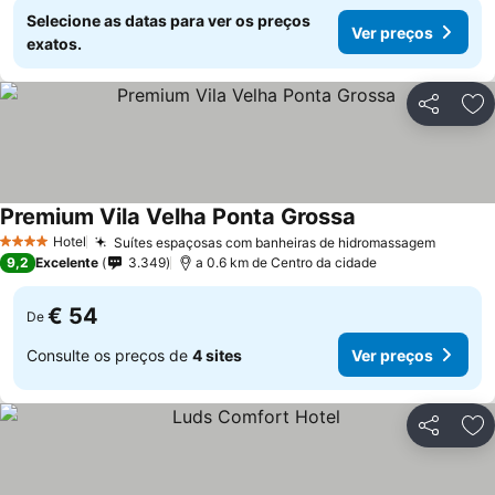
Selecione as datas para ver os preços
Ver preços
exatos.
Partilhar
Ad
Premium Vila Velha Ponta Grossa
Hotel
Suítes espaçosas com banheiras de hidromassagem
4 Estrelas
9,2
Excelente
3.349
a 0.6 km de Centro da cidade
€ 54
De
Consulte os preços de
4 sites
Ver preços
Partilhar
Ad