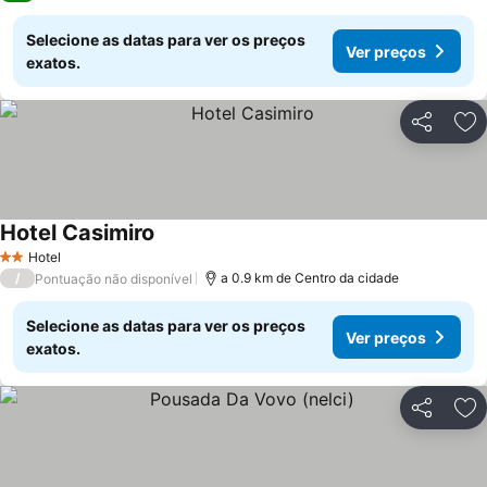
Selecione as datas para ver os preços
Ver preços
exatos.
Partilhar
Ad
Hotel Casimiro
Hotel
2 Estrelas
/
a 0.9 km de Centro da cidade
Pontuação não disponível
Selecione as datas para ver os preços
Ver preços
exatos.
Partilhar
Ad