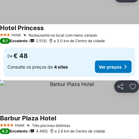
Hotel Princess
Hotel
Restaurante no local com menu variado
3 Estrelas
9,1
Excelente
2.515
a 3.0 km de Centro da cidade
€ 48
De
Consulte os preços de
4 sites
Ver preços
Partilhar
Ad
Barbur Plaza Hotel
Hotel
Três piscinas distintas
4 Estrelas
9,2
Excelente
4.465
a 2.6 km de Centro da cidade