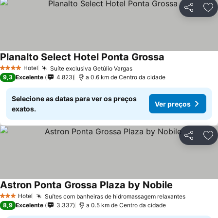
Partilhar
Ad
Planalto Select Hotel Ponta Grossa
Hotel
Suíte exclusiva Getúlio Vargas
4 Estrelas
9,3
Excelente
4.823
a 0.6 km de Centro da cidade
Selecione as datas para ver os preços
Ver preços
exatos.
Partilhar
Ad
Astron Ponta Grossa Plaza by Nobile
Hotel
Suítes com banheiras de hidromassagem relaxantes
3 Estrelas
8,9
Excelente
3.337
a 0.5 km de Centro da cidade