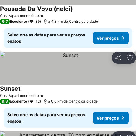
Pousada Da Vovo (nelci)
Casa/apartamento inteiro
9,7
Excelente
39
a 4.3 km de Centro da cidade
Selecione as datas para ver os preços
Ver preços
exatos.
Partilhar
Ad
Sunset
Casa/apartamento inteiro
9,3
Excelente
42
a 0.6 km de Centro da cidade
Selecione as datas para ver os preços
Ver preços
exatos.