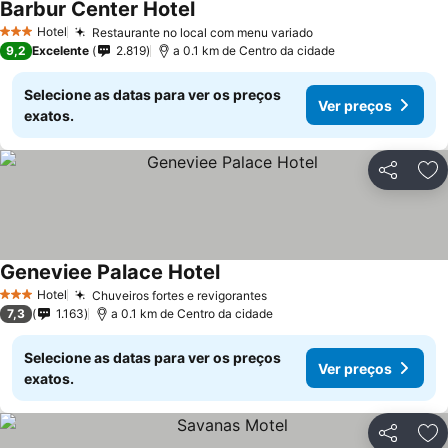
Barbur Center Hotel
Hotel
Restaurante no local com menu variado
3 Estrelas
9,2
Excelente
2.819
a 0.1 km de Centro da cidade
Selecione as datas para ver os preços
Ver preços
exatos.
Partilhar
Ad
Geneviee Palace Hotel
Hotel
Chuveiros fortes e revigorantes
3 Estrelas
7,3
1.163
a 0.1 km de Centro da cidade
Selecione as datas para ver os preços
Ver preços
exatos.
Partilhar
Ad