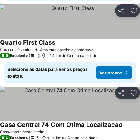
Partilhar
Ad
Quarto First Class
Casa de hóspedes
Ambiente caseiro e confortável
9,0
Excelente
1
a 1.4 km de Centro da cidade
Selecione as datas para ver os preços
Ver preços
exatos.
Partilhar
Ad
Casa Central 74 Com Otima Localizacao
Casa/apartamento inteiro
8,6
Excelente
7
a 1.4 km de Centro da cidade