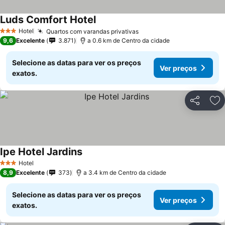
Luds Comfort Hotel
Hotel
Quartos com varandas privativas
3 Estrelas
9,6
Excelente
3.871
a 0.6 km de Centro da cidade
Selecione as datas para ver os preços
Ver preços
exatos.
Partilhar
Ad
Ipe Hotel Jardins
Hotel
3 Estrelas
8,9
Excelente
373
a 3.4 km de Centro da cidade
Selecione as datas para ver os preços
Ver preços
exatos.