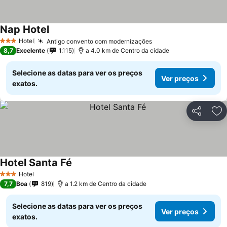
Nap Hotel
Hotel
Antigo convento com modernizações
3 Estrelas
8,7
Excelente
1.115
a 4.0 km de Centro da cidade
Selecione as datas para ver os preços
Ver preços
exatos.
Partilhar
Ad
Hotel Santa Fé
Hotel
3 Estrelas
7,7
Boa
819
a 1.2 km de Centro da cidade
Selecione as datas para ver os preços
Ver preços
exatos.