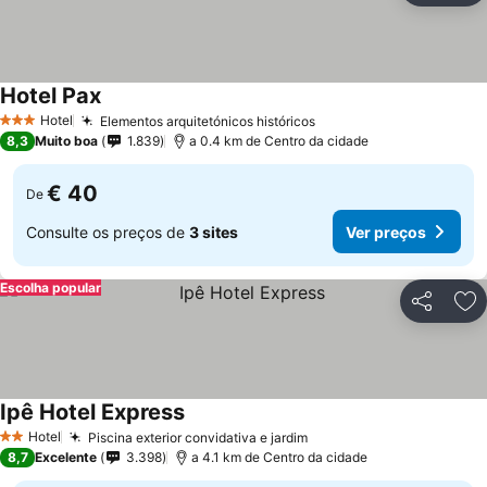
Hotel Pax
Hotel
Elementos arquitetónicos históricos
3 Estrelas
8,3
Muito boa
1.839
a 0.4 km de Centro da cidade
€ 40
De
Consulte os preços de
3 sites
Ver preços
Escolha popular
Partilhar
Ad
Ipê Hotel Express
Hotel
Piscina exterior convidativa e jardim
2 Estrelas
8,7
Excelente
3.398
a 4.1 km de Centro da cidade