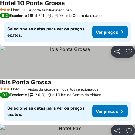
Hotel 10 Ponta Grossa
Hotel
Suporte familiar atencioso
3 Estrelas
9,2
Excelente
4.221
a 6.9 km de Centro da cidade
Selecione as datas para ver os preços
Ver preços
exatos.
Partilhar
Ad
Ibis Ponta Grossa
Hotel
Vistas da cidade em quartos selecionados
3 Estrelas
9,1
Excelente
2.610
a 1.0 km de Centro da cidade
Selecione as datas para ver os preços
Ver preços
exatos.
Partilhar
Ad