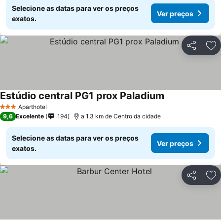
Selecione as datas para ver os preços
Ver preços
exatos.
Partilhar
Ad
Estúdio central PG1 prox Paladium
Aparthotel
3 Estrelas
9,6
Excelente
194
a 1.3 km de Centro da cidade
Selecione as datas para ver os preços
Ver preços
exatos.
Partilhar
Ad