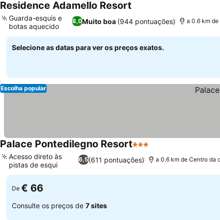
Residence Adamello Resort
Guarda-esquis e
Muito boa
(944 pontuações)
8,0
a 0.6 km de
botas aquecido
Selecione as datas para ver os preços exatos.
Escolha popular
Palace Pontedilegno Resort
3 Estrelas
Acesso direto às
(611 pontuações)
6,5
a 0.6 km de Centro da 
pistas de esqui
€ 66
De
Consulte os preços de
7 sites