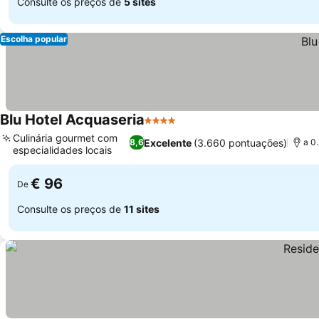
Consulte os preços de
5 sites
Escolha popular
Blu Hotel Acquaseria
4 Estrelas
Culinária gourmet com
Excelente
(3.660 pontuações)
8,6
a 0
especialidades locais
€ 96
De
Consulte os preços de
11 sites