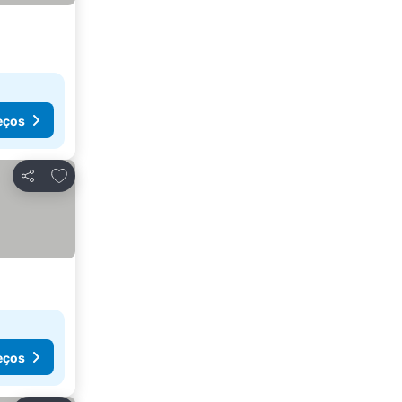
eços
Adicionar aos favoritos
Partilhar
eços