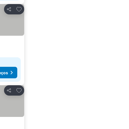
Adicionar aos favoritos
Partilhar
eços
Adicionar aos favoritos
Partilhar