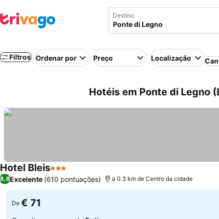
Destino
Filtros
Ordenar por
Preço
Localização
Can
Hotéis em Ponte di Legno (L
Hotel Bleis
3 Estrelas
Excelente
(610 pontuações)
8,8
a 0.3 km de Centro da cidade
€ 71
De