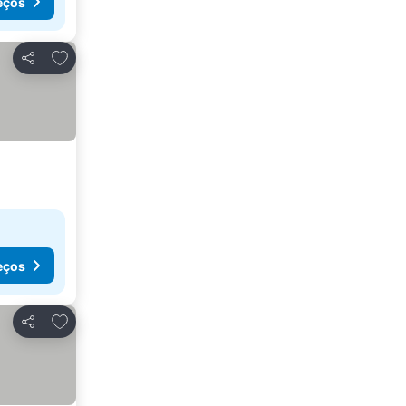
eços
Adicionar aos favoritos
Partilhar
eços
Adicionar aos favoritos
Partilhar