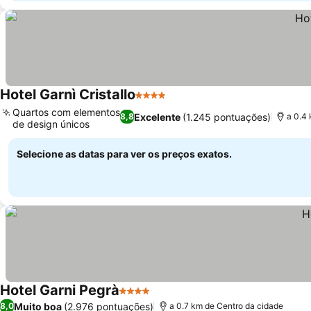
Hotel Garnì Cristallo
4 Estrelas
Quartos com elementos
Excelente
(1.245 pontuações)
8,8
a 0.4
de design únicos
Selecione as datas para ver os preços exatos.
Hotel Garni Pegrà
4 Estrelas
Muito boa
(2.976 pontuações)
8,0
a 0.7 km de Centro da cidade