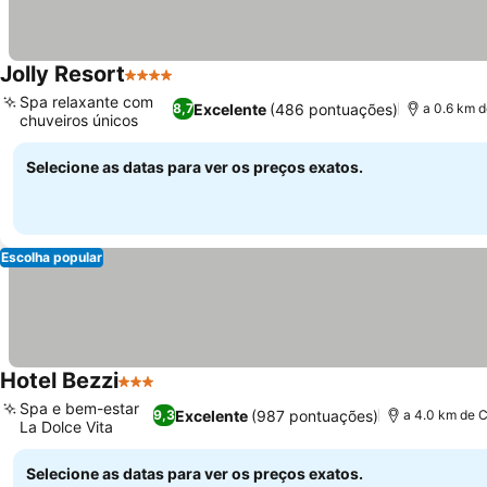
Jolly Resort
4 Estrelas
Spa relaxante com
Excelente
(486 pontuações)
8,7
a 0.6 km d
chuveiros únicos
Selecione as datas para ver os preços exatos.
Escolha popular
Hotel Bezzi
3 Estrelas
Spa e bem-estar
Excelente
(987 pontuações)
9,3
a 4.0 km de C
La Dolce Vita
Selecione as datas para ver os preços exatos.