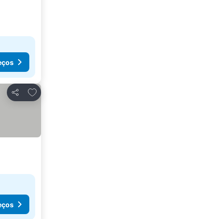
eços
Adicionar aos favoritos
Partilhar
eços