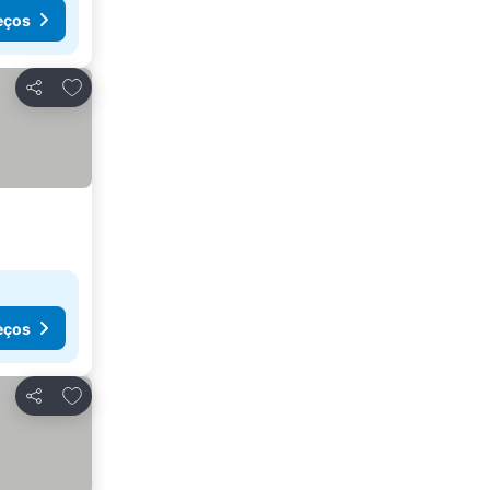
eços
Adicionar aos favoritos
Partilhar
eços
Adicionar aos favoritos
Partilhar