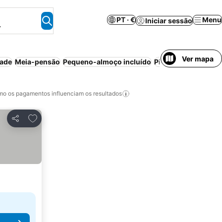
PT · €
Menu
Iniciar sessão
.
Ver mapa
dade
Meia-pensão
Pequeno-almoço incluído
Piscina
Animais pe
o os pagamentos influenciam os resultados
Adicionar aos favoritos
Partilhar