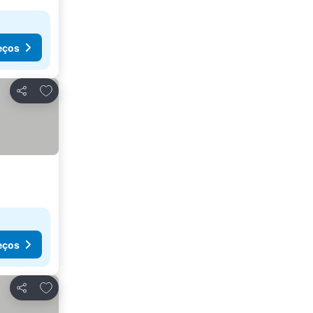
eços
Adicionar aos favoritos
Partilhar
eços
Adicionar aos favoritos
Partilhar