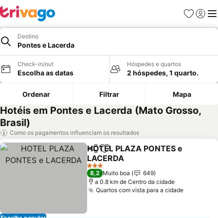
Favoritos
Iniciar
Me
Destino
Pontes e Lacerda
Check-in/out
Hóspedes e quartos
Escolha as datas
2 hóspedes, 1 quarto.
Ordenar
Filtrar
Mapa
Hotéis em Pontes e Lacerda (Mato Grosso,
Brasil)
Como os pagamentos influenciam os resultados
HOTEL PLAZA PONTES e
Partilhar
Adicionar aos favoritos
LACERDA
3 Estrelas
8,2
Muito boa
649
a 0.8 km de Centro da cidade
Quartos com vista para a cidade
Escolha popular