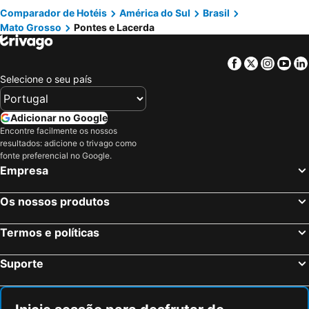
Comparador de Hotéis
América do Sul
Brasil
Mato Grosso
Pontes e Lacerda
Facebook
Twitter
Insta
Yo
Selecione o seu país
Adicionar no Google
Encontre facilmente os nossos
resultados: adicione o trivago como
fonte preferencial no Google.
Empresa
Os nossos produtos
Termos e políticas
Suporte