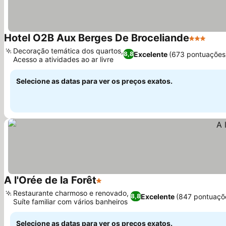
Hotel O2B Aux Berges De Broceliande
3 Estrela
Ver 
Decoração temática dos quartos,
Excelente
(673 pontuações
8,8
Acesso a atividades ao ar livre
Ver preços
Selecione as datas para ver os preços exatos.
A l'Orée de la Forêt
1 Estrelas
Ver preços
Restaurante charmoso e renovado,
Excelente
(847 pontuaçõ
8,8
Suíte familiar com vários banheiros
Ver preços
Selecione as datas para ver os preços exatos.