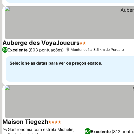
Auberge des VoyaJoueurs
2 Estrelas
Ver preços
Excelente
(803 pontuações)
9,1
Monteneuf, a 3.6 km de Porcaro
Selecione as datas para ver os preços exatos.
Maison Tiegezh
4 Estrelas
Ver preços
Gastronomia com estrela Michelin,
Excelente
(812 pontu
9,4