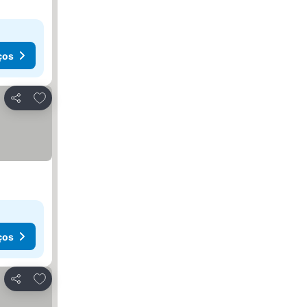
ços
Adicionar aos favoritos
Partilhar
ços
Adicionar aos favoritos
Partilhar