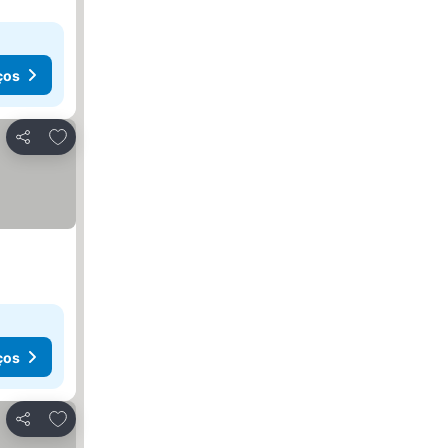
ços
Adicionar aos favoritos
Partilhar
ços
Adicionar aos favoritos
Partilhar