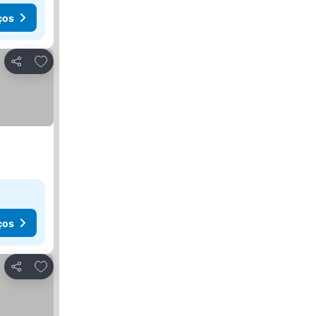
ços
Adicionar aos favoritos
Partilhar
ços
Adicionar aos favoritos
Partilhar