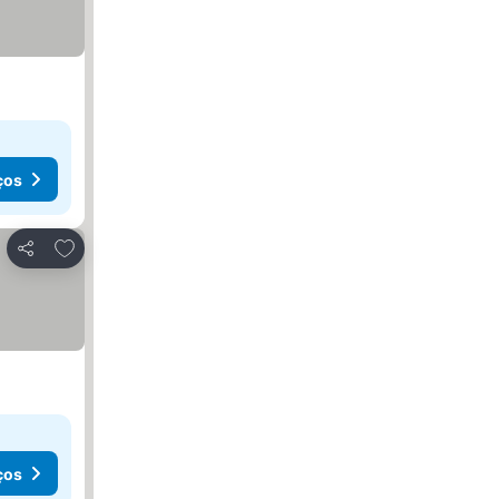
ços
Adicionar aos favoritos
Partilhar
ços