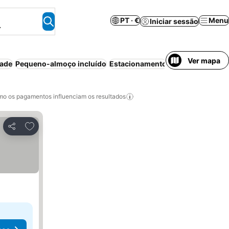
PT · €
Menu
Iniciar sessão
.
Ver mapa
dade
Pequeno-almoço incluído
Estacionamento
o os pagamentos influenciam os resultados
Adicionar aos favoritos
Partilhar