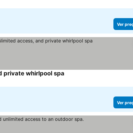
Ver pre
 private whirlpool spa
Ver preços
Ver pre