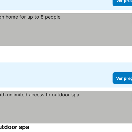
Ver pre
ços
Ver pre
utdoor spa
Ver preços