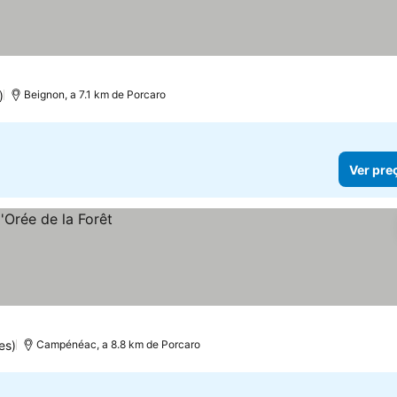
s
preços
)
Beignon, a 7.1 km de Porcaro
Ver pre
es)
Campénéac, a 8.8 km de Porcaro