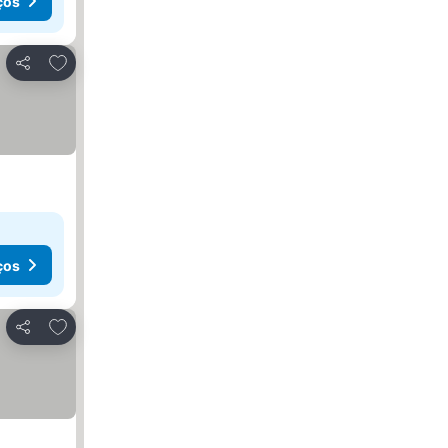
ços
Adicionar aos favoritos
Partilhar
ços
Adicionar aos favoritos
Partilhar