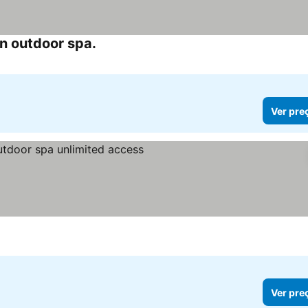
n outdoor spa.
Ver preços
Ver pre
reços
Ver pre