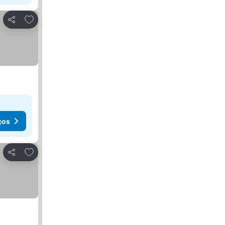
Adicionar aos favoritos
Partilhar
ços
Adicionar aos favoritos
Partilhar