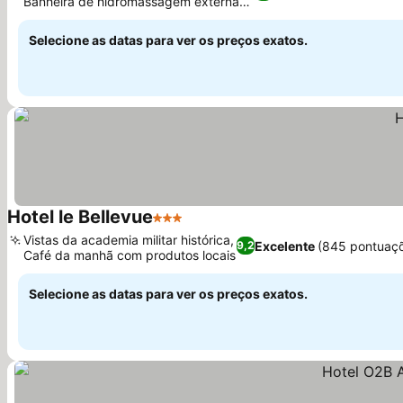
Banheira de hidromassagem externa
Ver preços
no jardim
Selecione as datas para ver os preços exatos.
Hotel le Bellevue
3 Estrelas
Ver preços
Vistas da academia militar histórica,
Excelente
(845 pontuaç
9,2
Café da manhã com produtos locais
Ver preços
Selecione as datas para ver os preços exatos.