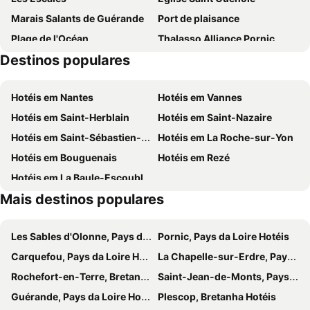
Marais Salants de Guérande
Port de plaisance
Plage de l'Océan
Thalasso Alliance Pornic
Destinos populares
Pen Bron
Château de Noirmoutier
Plage de la Source
Plage de Tharon
Hotéis em Nantes
Hotéis em Vannes
Historic Old Town
Église Saint-Philbert
Hotéis em Saint-Herblain
Hotéis em Saint-Nazaire
Hotéis em Saint-Sébastien-sur-Loire
Hotéis em La Roche-sur-Yon
Hotéis em Bouguenais
Hotéis em Rezé
Hotéis em La Baule-Escoublac
Mais destinos populares
Les Sables d'Olonne, Pays da Loire Hotéis
Pornic, Pays da Loire Hotéis
Carquefou, Pays da Loire Hotéis
La Chapelle-sur-Erdre, Pays da Loire Hotéis
Rochefort-en-Terre, Bretanha Hotéis
Saint-Jean-de-Monts, Pays da Loire Hotéis
Guérande, Pays da Loire Hotéis
Plescop, Bretanha Hotéis