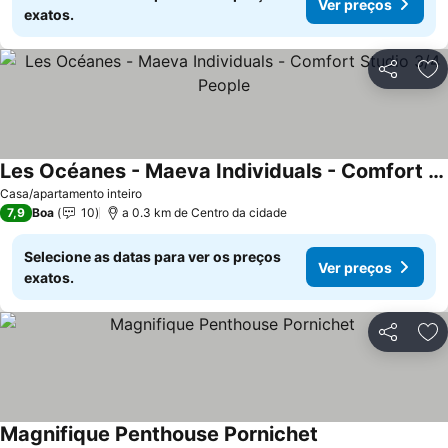
Ver preços
exatos.
Partilhar
Ad
Les Océanes - Maeva Individuals - Comfort Studio 3/4 People
Ver preços
Casa/apartamento inteiro
7,9
Boa
10
a 0.3 km de Centro da cidade
Selecione as datas para ver os preços
Ver preços
exatos.
Partilhar
Ad
Magnifique Penthouse Pornichet
Ver preços