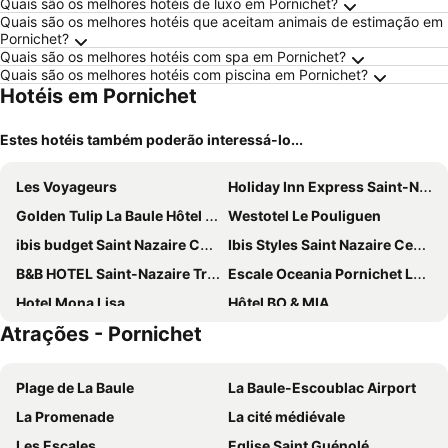
Quais são os melhores hotéis de luxo em Pornichet?
Quais são os melhores hotéis que aceitam animais de estimação em
Pornichet?
Quais são os melhores hotéis com spa em Pornichet?
Quais são os melhores hotéis com piscina em Pornichet?
Hotéis em Pornichet
Estes hotéis também poderão interessá-lo...
Les Voyageurs
Holiday Inn Express Saint-Nazaire by IHG
Golden Tulip La Baule Hôtel & Résidence
Westotel Le Pouliguen
ibis budget Saint Nazaire Centre Gare
Ibis Styles Saint Nazaire Centre Gare
B&B HOTEL Saint-Nazaire Trignac
Escale Oceania Pornichet La Baule
Hotel Mona Lisa
Hôtel BO & MIA
Atrações - Pornichet
Mercure La Baule Majestic Hotel
Hôtel Barrière L'Hermitage
Logis Hotels, Hôtel Aquilon, Saint-Nazaire
Best Western Hotel De La Plage
Plage de La Baule
La Baule-Escoublac Airport
B&B HOTEL Saint-Nazaire Pornichet
Sure Hotel by Best Western Guerande
La Promenade
La cité médiévale
Hôtel Spa du Beryl St Brévin l'Océan
Les Escales
Eglise Saint Guénolé