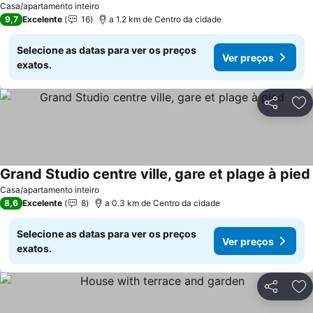
Casa/apartamento inteiro
9,7
Excelente
16
a 1.2 km de Centro da cidade
Selecione as datas para ver os preços
Ver preços
exatos.
Partilhar
Ad
Grand Studio centre ville, gare et plage à pied
Casa/apartamento inteiro
8,6
Excelente
8
a 0.3 km de Centro da cidade
Selecione as datas para ver os preços
Ver preços
exatos.
Partilhar
Ad