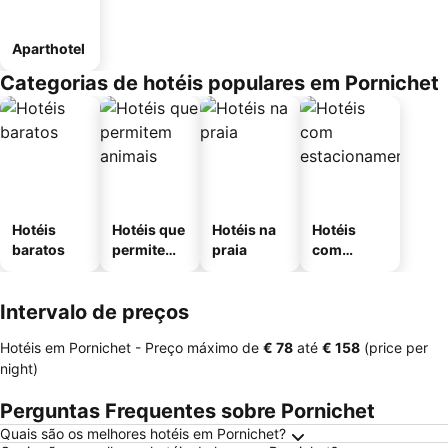
Aparthotel
Categorias de hotéis populares em Pornichet
Hotéis
Hotéis que
Hotéis na
Hotéis
baratos
permitem
praia
com
animais
estaciona
mento
Intervalo de preços
Hotéis em Pornichet -
Preço máximo
de
‎€ 78
até
‎€ 158
(price per
night)
Perguntas Frequentes sobre Pornichet
Quais são os melhores hotéis em Pornichet?