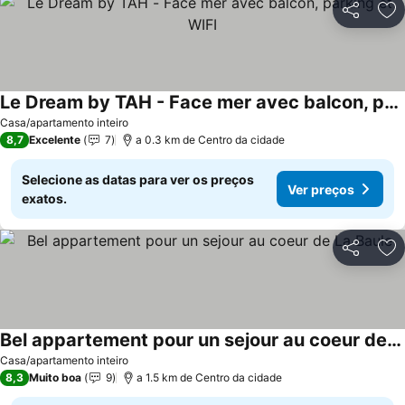
Partilhar
Ad
Le Dream by TAH - Face mer avec balcon, parking et WIFI
Ver preços
Casa/apartamento inteiro
8,7
Excelente
7
a 0.3 km de Centro da cidade
Selecione as datas para ver os preços
Ver preços
exatos.
Partilhar
Ad
Bel appartement pour un sejour au coeur de La Baule
Ver preços
Casa/apartamento inteiro
8,3
Muito boa
9
a 1.5 km de Centro da cidade