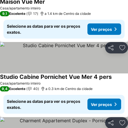
Maison Vue Mer
Ver preços
Casa/apartamento inteiro
9,1
Excelente
17
a 1.4 km de Centro da cidade
Selecione as datas para ver os preços
Ver preços
exatos.
Partilhar
Ad
Studio Cabine Pornichet Vue Mer 4 pers
Ver pre
Casa/apartamento inteiro
9,4
Excelente
40
a 0.3 km de Centro da cidade
Selecione as datas para ver os preços
Ver preços
exatos.
Partilhar
Ad