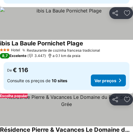
Partilhar
Ad
ibis La Baule Pornichet Plage
Ver preços
Hotel
Restaurante de cozinha francesa tradicional
Ver preços
3 Estrelas
8,7
Excelente
3.447
a 0.1 km da praia
€ 116
De
Consulte os preços de
10 sites
Ver preços
Escolha popular
Partilhar
Ad
Résidence Pierre & Vacances Le Domaine du Bois de la Grée