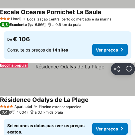
Escale Oceania Pornichet La Baule
Ver preços
Hotel
Localização central perto do mercado e da marina
Ver preço
3 Estrelas
8,8
Excelente
6.566
a 0.5 km da praia
€ 106
De
Consulte os preços de
14 sites
Ver preços
Escolha popular
Partilhar
Ad
Résidence Odalys de La Plage
Ver preços
Aparthotel
Piscina exterior aquecida
Ver preços
4 Estrelas
7,4
1.034
a 0.1 km da praia
Selecione as datas para ver os preços
Ver preços
exatos.