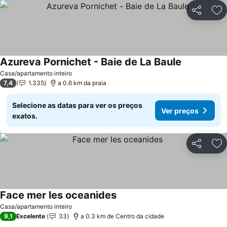
Partilhar
Ad
Azureva Pornichet - Baie de La Baule
Ver preços
Casa/apartamento inteiro
7,4
1.335
a 0.6 km da praia
Selecione as datas para ver os preços
Ver preços
exatos.
Partilhar
Ad
Face mer les oceanides
Ver preços
Casa/apartamento inteiro
9,1
Excelente
33
a 0.3 km de Centro da cidade