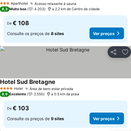
Ver preços
Aparthotel
Acesso relaxante à sauna
Ver preços
3 Estrelas
8,3
Muito boa
4.203
a 2.2 km de Centro da cidade
€ 108
De
Consulte os preços de
8 sites
Ver preços
Partilhar
Ad
Hotel Sud Bretagne
Ver preços
Hotel
Área de bem-estar privada
Ver preços
4 Estrelas
8,9
Excelente
2.550
a 0.5 km da praia
€ 103
De
Consulte os preços de
9 sites
Ver preços