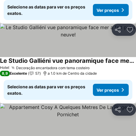
Selecione as datas para ver os preços
Ver preços
exatos.
Partilhar
Ad
Le Studio Galliéni vue panoramique face mer a fait peau neuve!
Ver preços
Hotel
Decoração encantadora com tema costeiro
Ver preços
8,9
Excelente
57
a 1.0 km de Centro da cidade
Selecione as datas para ver os preços
Ver preços
exatos.
Partilhar
Ad