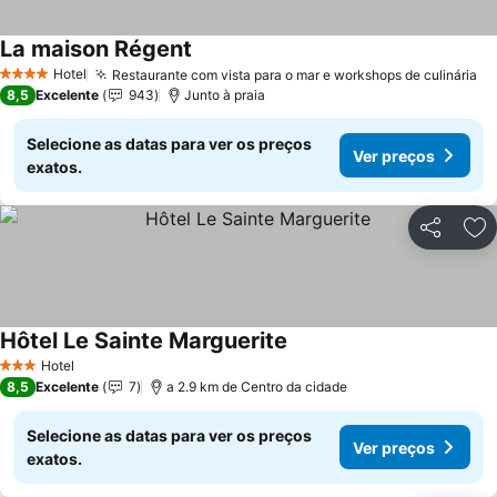
La maison Régent
Ver preços
Hotel
Restaurante com vista para o mar e workshops de culinária
Ve
4 Estrelas
8,5
Excelente
943
Junto à praia
Selecione as datas para ver os preços
Ver preços
exatos.
Partilhar
Ad
Hôtel Le Sainte Marguerite
Ver preços
Hotel
3 Estrelas
8,5
Excelente
7
a 2.9 km de Centro da cidade
Selecione as datas para ver os preços
Ver preços
exatos.