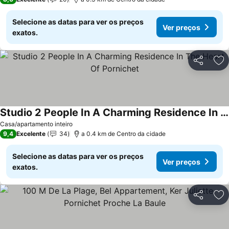
Selecione as datas para ver os preços
Ver preços
exatos.
Partilhar
Ad
Studio 2 People In A Charming Residence In The Heart Of Pornichet
Ver preços
Casa/apartamento inteiro
9,4
Excelente
34
a 0.4 km de Centro da cidade
Selecione as datas para ver os preços
Ver preços
exatos.
Partilhar
Ad