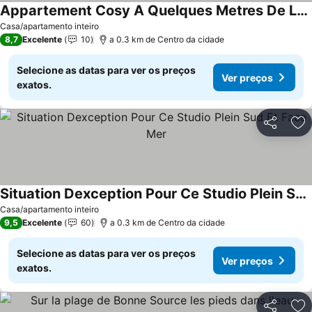
Appartement Cosy A Quelques Metres De La Plage A Pornichet
Ver preços
Casa/apartamento inteiro
8,7
Excelente
10
a 0.3 km de Centro da cidade
Selecione as datas para ver os preços
Ver preços
exatos.
Partilhar
Ad
Situation Dexception Pour Ce Studio Plein Sud Et Face Mer
Ver preços
Casa/apartamento inteiro
9,5
Excelente
60
a 0.3 km de Centro da cidade
Selecione as datas para ver os preços
Ver preços
exatos.