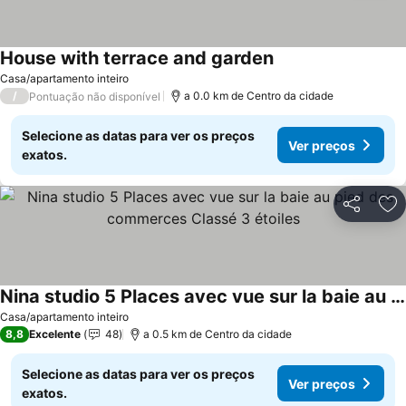
House with terrace and garden
Ver preços
Casa/apartamento inteiro
/
a 0.0 km de Centro da cidade
Pontuação não disponível
Selecione as datas para ver os preços
Ver preços
exatos.
Partilhar
Ad
Nina studio 5 Places avec vue sur la baie au pied des commerces Classé 3 étoiles
Ver preços
Casa/apartamento inteiro
8,8
Excelente
48
a 0.5 km de Centro da cidade
Selecione as datas para ver os preços
Ver preços
exatos.