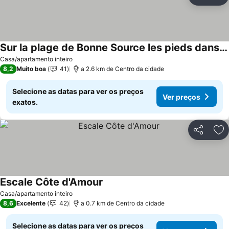
Partilhar
Ad
Sur la plage de Bonne Source les pieds dans l'eau
Ver preços
Casa/apartamento inteiro
8,2
Muito boa
41
a 2.6 km de Centro da cidade
Selecione as datas para ver os preços
Ver preços
exatos.
Partilhar
Ad
Escale Côte d'Amour
Ver preços
Casa/apartamento inteiro
8,6
Excelente
42
a 0.7 km de Centro da cidade
Selecione as datas para ver os preços