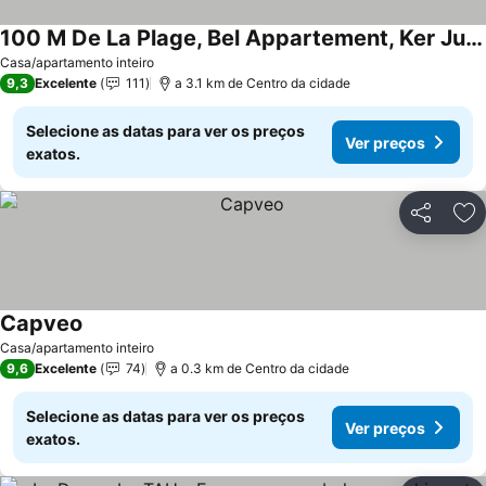
100 M De La Plage, Bel Appartement, Ker Juliette, Pornichet Proche La Baule
Ver preços
Casa/apartamento inteiro
9,3
Excelente
111
a 3.1 km de Centro da cidade
Selecione as datas para ver os preços
Ver preços
exatos.
Partilhar
Ad
Capveo
Ver preços
Casa/apartamento inteiro
9,6
Excelente
74
a 0.3 km de Centro da cidade
Selecione as datas para ver os preços
Ver preços
exatos.