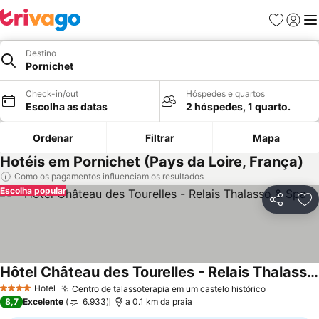
Favoritos
Iniciar
Me
Destino
Pornichet
Check-in/out
Hóspedes e quartos
Escolha as datas
2 hóspedes, 1 quarto.
Ordenar
Filtrar
Mapa
Hotéis em Pornichet (Pays da Loire, França)
Como os pagamentos influenciam os resultados
Escolha popular
Partilhar
Ad
Hôtel Château des Tourelles - Relais Thalasso & Spa
Ver preços
Hotel
Centro de talassoterapia em um castelo histórico
Ver preço
4 Estrelas
8,7
Excelente
6.933
a 0.1 km da praia