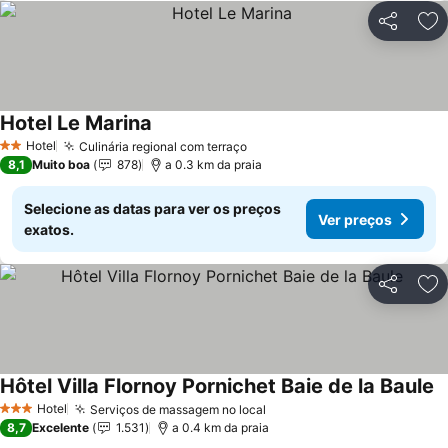
Partilhar
Ad
Hotel Le Marina
Ver preços
Hotel
Culinária regional com terraço
Ver preços
2 Estrelas
8,1
Muito boa
878
a 0.3 km da praia
Selecione as datas para ver os preços
Ver preços
exatos.
Partilhar
Ad
Hôtel Villa Flornoy Pornichet Baie de la Baule
V
Hotel
Serviços de massagem no local
Ver preços
3 Estrelas
8,7
Excelente
1.531
a 0.4 km da praia