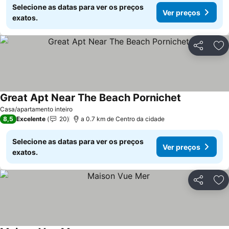
Selecione as datas para ver os preços
Ver preços
exatos.
Partilhar
Ad
Great Apt Near The Beach Pornichet
Ver preços
Casa/apartamento inteiro
8,5
Excelente
20
a 0.7 km de Centro da cidade
Selecione as datas para ver os preços
Ver preços
exatos.
Partilhar
Ad