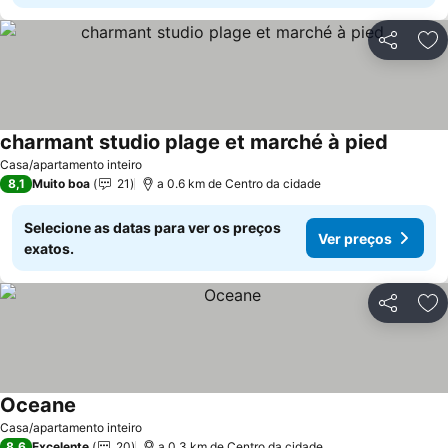
Partilhar
Ad
charmant studio plage et marché à pied
Ver pre
Casa/apartamento inteiro
8,1
Muito boa
21
a 0.6 km de Centro da cidade
Selecione as datas para ver os preços
Ver preços
exatos.
Partilhar
Ad
Oceane
Ver preços
Casa/apartamento inteiro
8,6
Excelente
20
a 0.3 km de Centro da cidade