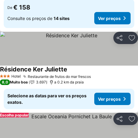
€ 158
De
Consulte os preços de
14 sites
Ver preços
Partilhar
Ad
Résidence Ker Juliette
Ver preços
Hotel
Restaurante de frutos do mar frescos
Ver preços
3 Estrelas
8,0
Muito boa
3.697
a 0.2 km da praia
Selecione as datas para ver os preços
Ver preços
exatos.
Escolha popular
Partilhar
Ad