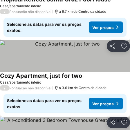
Ver preç
Casa/apartamento inteiro
/
a 6.7 km de Centro da cidade
Pontuação não disponível
Selecione as datas para ver os preços
Ver preços
exatos.
Partilhar
Ad
Cozy Apartment, just for two
Ver preços
Casa/apartamento inteiro
/
a 3.6 km de Centro da cidade
Pontuação não disponível
Selecione as datas para ver os preços
Ver preços
exatos.
Partilhar
Ad