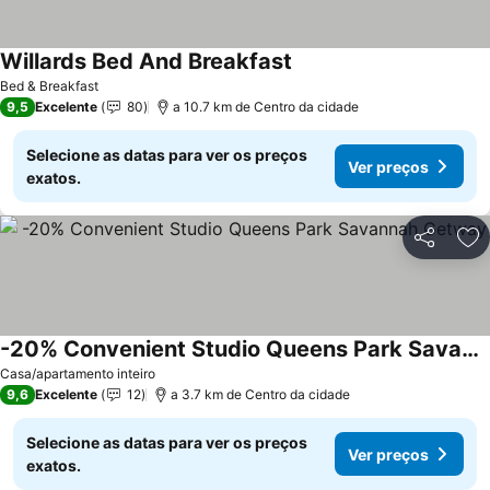
Willards Bed And Breakfast
Ver preços
Bed & Breakfast
9,5
Excelente
80
a 10.7 km de Centro da cidade
Selecione as datas para ver os preços
Ver preços
exatos.
Partilhar
Ad
-20% Convenient Studio Queens Park Savannah Getway
Ver preços
Casa/apartamento inteiro
9,6
Excelente
12
a 3.7 km de Centro da cidade
Selecione as datas para ver os preços
Ver preços
exatos.