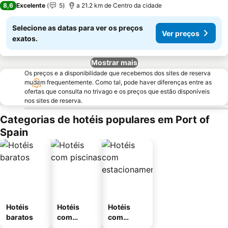
8,6
Excelente
5
a 21.2 km de Centro da cidade
Selecione as datas para ver os preços
Ver preços
exatos.
Mostrar mais
Os preços e a disponibilidade que recebemos dos sites de reserva
mudam frequentemente. Como tal, pode haver diferenças entre as
ofertas que consulta no trivago e os preços que estão disponíveis
nos sites de reserva.
Categorias de hotéis populares em Port of
Spain
Hotéis
Hotéis
Hotéis
baratos
com
com
piscinas
estaciona