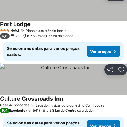
Port Lodge
Ver preços
Hotel
Dicas e assistência locais
Ver preços
3 Estrelas
6,8
71
a 2.5 km de Centro da cidade
Selecione as datas para ver os preços
Ver preços
exatos.
Partilhar
Ad
Culture Crossroads Inn
Ver preços
Casa de hóspedes
Legado musical do proprietário Colin Lucas
Ver preços
9,4
Excelente
541
a 5.8 km de Centro da cidade
Selecione as datas para ver os preços
Ver preços