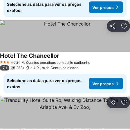
Selecione as datas para ver os preços
Ver preços
exatos.
Partilhar
Ad
Hotel The Chancellor
Ver preços
Hotel
Quartos temáticos com estilo caribenho
Ver preços
3 Estrelas
7,1
283
a 4.0 km de Centro da cidade
Selecione as datas para ver os preços
Ver preços
exatos.
Partilhar
Ad