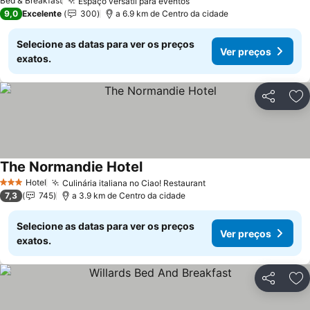
Bed & Breakfast
Espaço versátil para eventos
Ver preços
9,0
Excelente
300
a 6.9 km de Centro da cidade
Selecione as datas para ver os preços
Ver preços
exatos.
Partilhar
Ad
The Normandie Hotel
Ver preços
Hotel
Culinária italiana no Ciao! Restaurant
Ver preços
3 Estrelas
7,3
745
a 3.9 km de Centro da cidade
Selecione as datas para ver os preços
Ver preços
exatos.
Partilhar
Ad