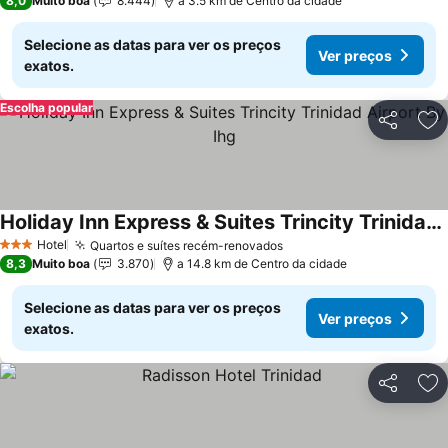
8,0
Muito boa
8.444
a 3.5 km de Centro da cidade
Selecione as datas para ver os preços
Ver preços
exatos.
Escolha popular
Partilhar
Ad
Holiday Inn Express & Suites Trincity Trinidad Airport By Ihg
Ver preços
Hotel
Quartos e suítes recém-renovados
Ver preços
3 Estrelas
8,3
Muito boa
3.870
a 14.8 km de Centro da cidade
Selecione as datas para ver os preços
Ver preços
exatos.
Partilhar
Ad