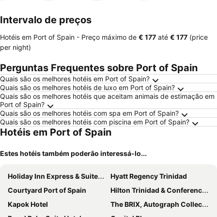
mento
Intervalo de preços
Hotéis em Port of Spain -
Preço máximo
de
‎€ 177
até
‎€ 177
(price
per night)
Perguntas Frequentes sobre Port of Spain
Quais são os melhores hotéis em Port of Spain?
Quais são os melhores hotéis de luxo em Port of Spain?
Quais são os melhores hotéis que aceitam animais de estimação em
Port of Spain?
Quais são os melhores hotéis com spa em Port of Spain?
Quais são os melhores hotéis com piscina em Port of Spain?
Hotéis em Port of Spain
Estes hotéis também poderão interessá-lo...
Holiday Inn Express & Suites Trincity Trinidad Airport By Ihg
Hyatt Regency Trinidad
Courtyard Port of Spain
Hilton Trinidad & Conference Centre
Kapok Hotel
The BRIX, Autograph Collection