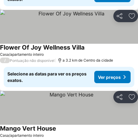
Partilhar
Ad
Flower Of Joy Wellness Villa
Ver preços
Casa/apartamento inteiro
/
a 3.2 km de Centro da cidade
Pontuação não disponível
Selecione as datas para ver os preços
Ver preços
exatos.
Partilhar
Ad
Mango Vert House
Ver preços
Casa/apartamento inteiro