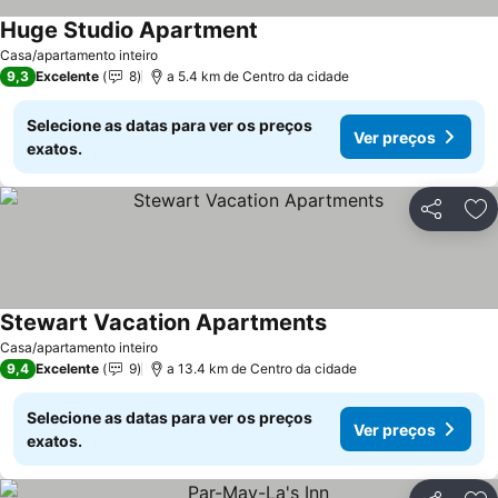
Huge Studio Apartment
Ver preços
Casa/apartamento inteiro
9,3
Excelente
8
a 5.4 km de Centro da cidade
Selecione as datas para ver os preços
Ver preços
exatos.
Partilhar
Ad
Stewart Vacation Apartments
Ver preços
Casa/apartamento inteiro
9,4
Excelente
9
a 13.4 km de Centro da cidade
Selecione as datas para ver os preços
Ver preços
exatos.