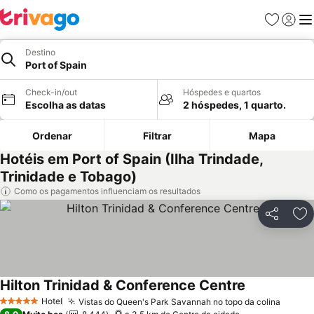
Favoritos
Iniciar
Me
Destino
Port of Spain
Check-in/out
Hóspedes e quartos
Escolha as datas
2 hóspedes, 1 quarto.
Ordenar
Filtrar
Mapa
Hotéis em Port of Spain (Ilha Trindade,
Trinidade e Tobago)
Como os pagamentos influenciam os resultados
Partilhar
Ad
Hilton Trinidad & Conference Centre
Ver preços
Hotel
Vistas do Queen's Park Savannah no topo da colina
Ver p
5 Estrelas