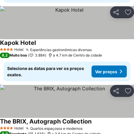
Partilhar
Ad
Kapok Hotel
Ver preços
Hotel
Experiências gastronômicas diversas
Ver preços
4 Estrelas
8,2
Muito boa
3.884
a 4.7 km de Centro da cidade
Selecione as datas para ver os preços
Ver preços
exatos.
Partilhar
Ad
The BRIX, Autograph Collection
Ver preços
Hotel
Quartos espaçosos e modernos
Ver preços
4 Estrelas
9,0
Excelente
1.635
a 3.6 km de Centro da cidade