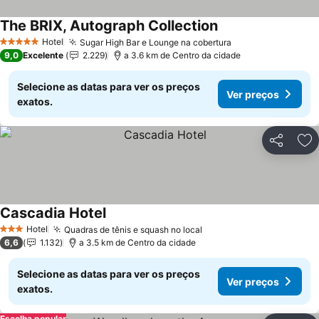
The BRIX, Autograph Collection
Ver preços
Hotel
Sugar High Bar e Lounge na cobertura
Ver preços
5 Estrelas
9,0
Excelente
2.229
a 3.6 km de Centro da cidade
Selecione as datas para ver os preços
Ver preços
exatos.
Partilhar
Ad
Cascadia Hotel
Ver preços
Hotel
Quadras de tênis e squash no local
Ver preços
3 Estrelas
6,6
1.132
a 3.5 km de Centro da cidade
Selecione as datas para ver os preços
Ver preços
exatos.
Escolha popular