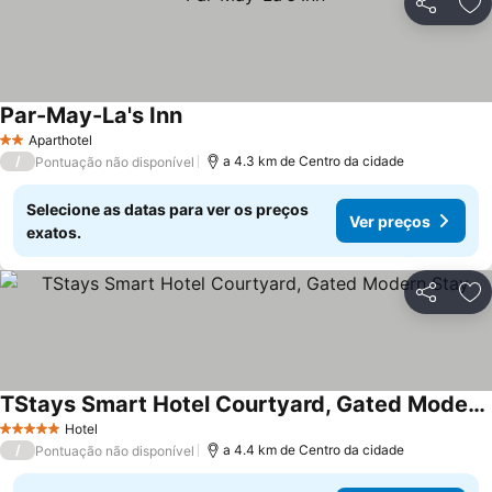
Partilhar
Ad
Par-May-La's Inn
Ver preços
Aparthotel
2 Estrelas
/
a 4.3 km de Centro da cidade
Pontuação não disponível
Selecione as datas para ver os preços
Ver preços
exatos.
Partilhar
Ad
TStays Smart Hotel Courtyard, Gated Modern Stay
Ver preços
Hotel
5 Estrelas
/
a 4.4 km de Centro da cidade
Pontuação não disponível