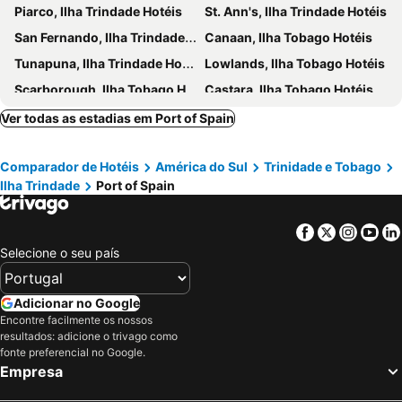
Piarco, Ilha Trindade Hotéis
St. Ann's, Ilha Trindade Hotéis
San Fernando, Ilha Trindade Hotéis
Canaan, Ilha Tobago Hotéis
Tunapuna, Ilha Trindade Hotéis
Lowlands, Ilha Tobago Hotéis
Scarborough, Ilha Tobago Hotéis
Castara, Ilha Tobago Hotéis
Black Rock, Ilha Tobago Hotéis
Speyside, Ilha Tobago Hotéis
Ver todas as estadias em Port of Spain
Comparador de Hotéis
América do Sul
Trinidade e Tobago
Ilha Trindade
Port of Spain
Facebook
Twitter
Insta
Yo
Selecione o seu país
Adicionar no Google
Encontre facilmente os nossos
resultados: adicione o trivago como
fonte preferencial no Google.
Empresa