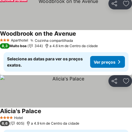
Partilhar
Ad
Woodbrook on the Avenue
Ver preços
Aparthotel
Cozinha compartilhada
Ver preços
3 Estrelas
8,3
Muito boa
344
a 4.6 km de Centro da cidade
Selecione as datas para ver os preços
Ver preços
exatos.
Partilhar
Ad
Alicia's Palace
Ver preços
Hotel
4 Estrelas
6,6
605
a 4.9 km de Centro da cidade