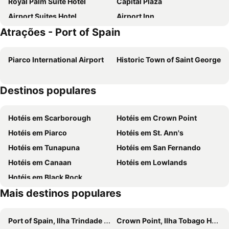
Royal Palm Suite Hotel
Capital Plaza
Airport Suites Hotel
Airport Inn
Atrações - Port of Spain
Hotel Bel Air International Airport
Piarco International Airport
Historic Town of Saint George
Destinos populares
Hotéis em Scarborough
Hotéis em Crown Point
Hotéis em Piarco
Hotéis em St. Ann's
Hotéis em Tunapuna
Hotéis em San Fernando
Hotéis em Canaan
Hotéis em Lowlands
Hotéis em Black Rock
Mais destinos populares
Port of Spain, Ilha Trindade Hotéis
Crown Point, Ilha Tobago Hotéis