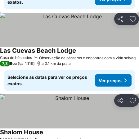
exatos.
Partilhar
Ad
Las Cuevas Beach Lodge
Ver preços
Casa de hóspedes
Observação de pássaros e encontros com a vida selvagem
7,8
Boa
1.119
a 0.1 km da praia
Selecione as datas para ver os preços
Ver preços
exatos.
Partilhar
Ad
Shalom House
Ver preços