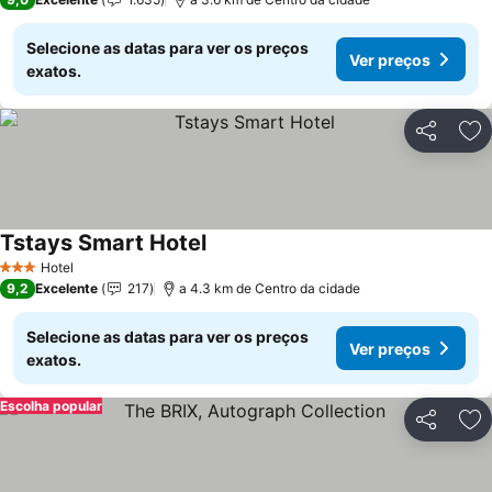
Selecione as datas para ver os preços
Ver preços
exatos.
Partilhar
Ad
Tstays Smart Hotel
Ver preços
Hotel
3 Estrelas
9,2
Excelente
217
a 4.3 km de Centro da cidade
Selecione as datas para ver os preços
Ver preços
exatos.
Escolha popular
Partilhar
Ad