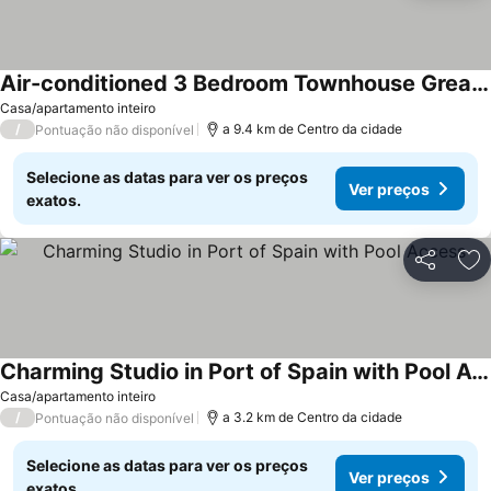
Air-conditioned 3 Bedroom Townhouse Great Location
Ver preços
Casa/apartamento inteiro
/
a 9.4 km de Centro da cidade
Pontuação não disponível
Selecione as datas para ver os preços
Ver preços
exatos.
Partilhar
Ad
Charming Studio in Port of Spain with Pool Access
Ver preços
Casa/apartamento inteiro
/
a 3.2 km de Centro da cidade
Pontuação não disponível
Selecione as datas para ver os preços
Ver preços
exatos.