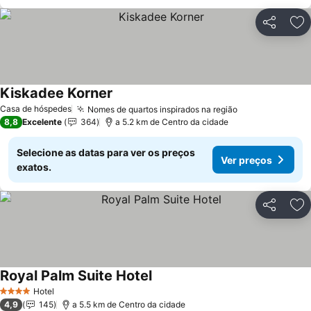
Partilhar
Ad
Kiskadee Korner
Ver preços
Casa de hóspedes
Nomes de quartos inspirados na região
Ver preços
8,8
Excelente
364
a 5.2 km de Centro da cidade
Selecione as datas para ver os preços
Ver preços
exatos.
Partilhar
Ad
Royal Palm Suite Hotel
Ver preços
Hotel
4 Estrelas
4,9
145
a 5.5 km de Centro da cidade