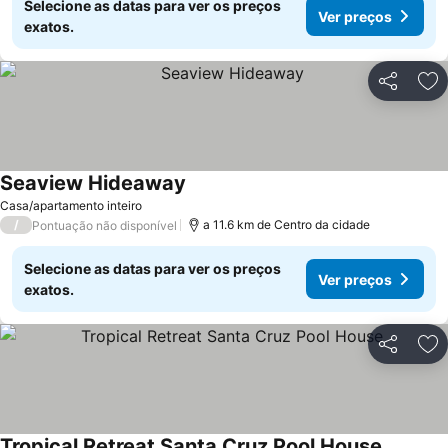
Selecione as datas para ver os preços
Ver preços
exatos.
Partilhar
Ad
Seaview Hideaway
Ver preços
Casa/apartamento inteiro
/
a 11.6 km de Centro da cidade
Pontuação não disponível
Selecione as datas para ver os preços
Ver preços
exatos.
Partilhar
Ad
Tropical Retreat Santa Cruz Pool House