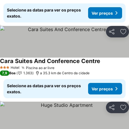
Selecione as datas para ver os preços
Ver preços
exatos.
Partilhar
Ad
Cara Suites And Conference Centre
Ver preços
Hotel
Piscina ao ar livre
Ver preços
3 Estrelas
7,9
Boa
1.363
a 35.3 km de Centro da cidade
Selecione as datas para ver os preços
Ver preços
exatos.
Partilhar
Ad