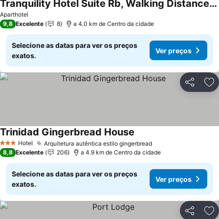
Tranquility Hotel Suite Rb, Walking Distance To The Qps, Ariapita Ave, & Ev Zoo,
Ver preços
Aparthotel
9,8
Excelente
8
a 4.0 km de Centro da cidade
Selecione as datas para ver os preços
Ver preços
exatos.
Partilhar
Ad
Trinidad Gingerbread House
Ver preços
Hotel
Arquitetura autêntica estilo gingerbread
Ver preços
3 Estrelas
8,8
Excelente
206
a 4.9 km de Centro da cidade
Selecione as datas para ver os preços
Ver preços
exatos.
Partilhar
Ad