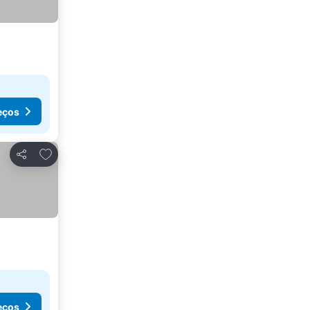
eços
Adicionar aos favoritos
Partilhar
eços