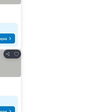
eços
Adicionar aos favoritos
Partilhar
eços