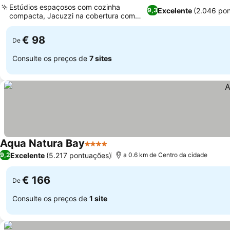
Estúdios espaçosos com cozinha
Excelente
(2.046 po
9,3
compacta, Jacuzzi na cobertura com
vista para o mar
€ 98
De
Consulte os preços de
7 sites
Aqua Natura Bay
4 Estrelas
Excelente
(5.217 pontuações)
9,2
a 0.6 km de Centro da cidade
€ 166
De
Consulte os preços de
1 site