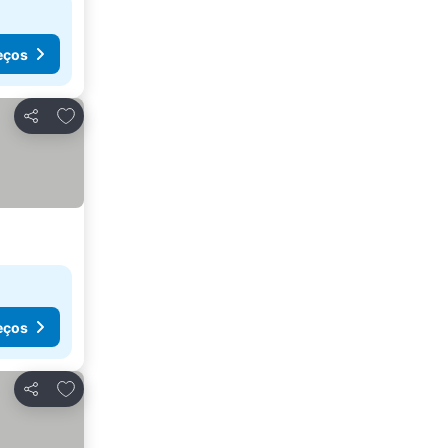
eços
Adicionar aos favoritos
Partilhar
eços
Adicionar aos favoritos
Partilhar