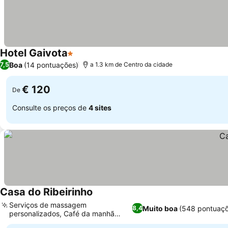
Hotel Gaivota
1 Estrelas
Boa
(14 pontuações)
7,5
a 1.3 km de Centro da cidade
€ 120
De
Consulte os preços de
4 sites
Casa do Ribeirinho
Serviços de massagem
Muito boa
(548 pontuaç
8,4
personalizados, Café da manhã
comunitário único