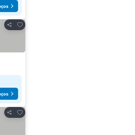
eços
Adicionar aos favoritos
Partilhar
eços
Adicionar aos favoritos
Partilhar