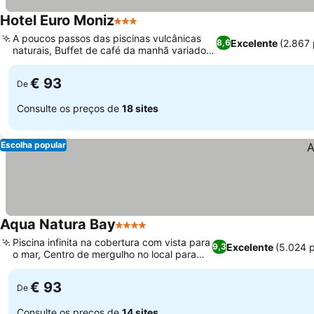
Hotel Euro Moniz
3 Estrelas
A poucos passos das piscinas vulcânicas
Excelente
(2.867
8,6
naturais, Buffet de café da manhã variado e
de qualidade
€ 93
De
Consulte os preços de
18 sites
Escolha popular
Aqua Natura Bay
4 Estrelas
Piscina infinita na cobertura com vista para
Excelente
(5.024 
9,3
o mar, Centro de mergulho no local para
aventureiros
€ 93
De
Consulte os preços de
14 sites