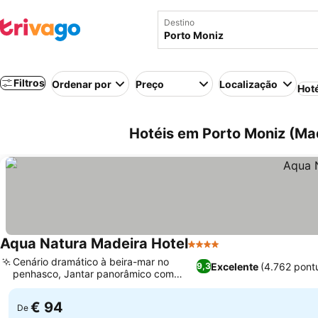
Destino
Filtros
Ordenar por
Preço
Localização
Hot
Hotéis em Porto Moniz (Mad
Aqua Natura Madeira Hotel
4 Estrelas
Cenário dramático à beira-mar no
Excelente
(4.762 pont
9,3
penhasco, Jantar panorâmico com
culinária local
€ 94
De