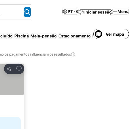
PT · €
Menu
Iniciar sessão
.
Ver mapa
cluído
Piscina
Meia-pensão
Estacionamento
Praia
Aparthotel
o os pagamentos influenciam os resultados
Adicionar aos favoritos
Partilhar