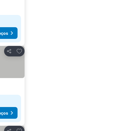
eços
Adicionar aos favoritos
Partilhar
eços
Adicionar aos favoritos