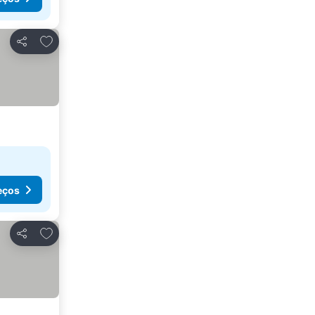
Adicionar aos favoritos
Partilhar
eços
Adicionar aos favoritos
Partilhar