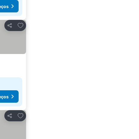
eços
Adicionar aos favoritos
Partilhar
eços
Adicionar aos favoritos
Partilhar