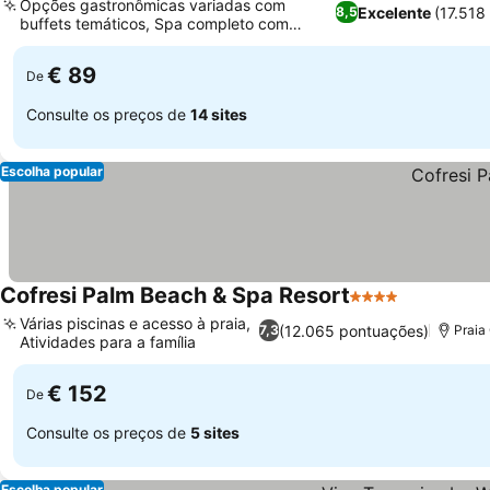
Opções gastronômicas variadas com
Excelente
(17.518
8,5
buffets temáticos, Spa completo com
tratamentos avançados
€ 89
De
Consulte os preços de
14 sites
Escolha popular
Cofresi Palm Beach & Spa Resort
4 Estrelas
Várias piscinas e acesso à praia,
(12.065 pontuações)
7,3
Praia 
Atividades para a família
€ 152
De
Consulte os preços de
5 sites
Escolha popular