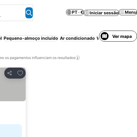
PT · €
Menu
Iniciar sessão
.
Ver mapa
l
Pequeno-almoço incluído
Ar condicionado
Wi-fi
Apenas adul
o os pagamentos influenciam os resultados
Adicionar aos favoritos
Partilhar