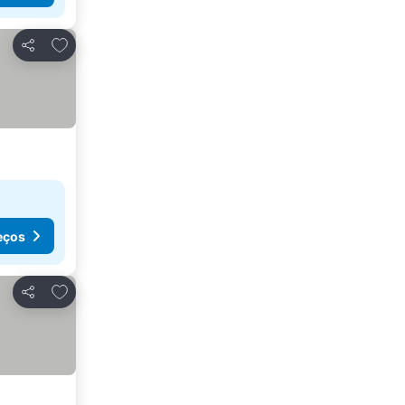
Adicionar aos favoritos
Partilhar
eços
Adicionar aos favoritos
Partilhar