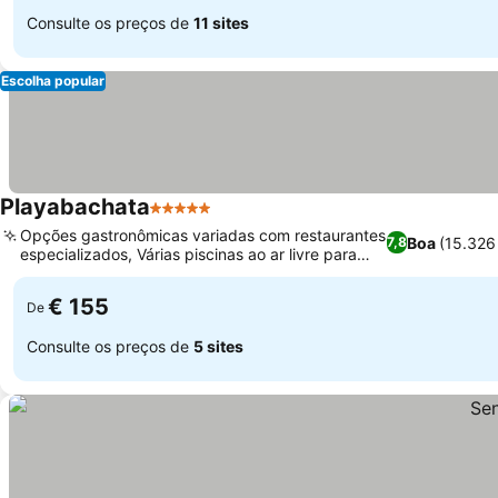
Consulte os preços de
11 sites
Escolha popular
Playabachata
5 Estrelas
Opções gastronômicas variadas com restaurantes
Boa
(15.326
7,8
especializados, Várias piscinas ao ar livre para
todas as idades
€ 155
De
Consulte os preços de
5 sites