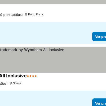
69 pontuações)
Porto Prata
Ver pr
l Inclusive
4 Estrelas
ções)
Sosua
Ver pr