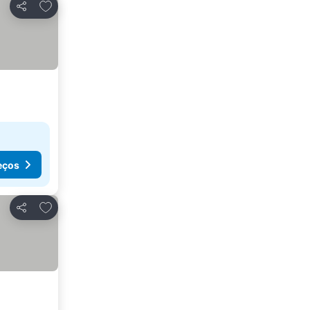
Adicionar aos favoritos
Partilhar
eços
Adicionar aos favoritos
Partilhar