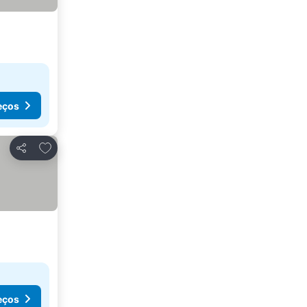
eços
Adicionar aos favoritos
Partilhar
eços