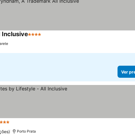
Inclusive
4 Estrelas
arete
Ver pr
 Estrelas
ções)
Porto Prata