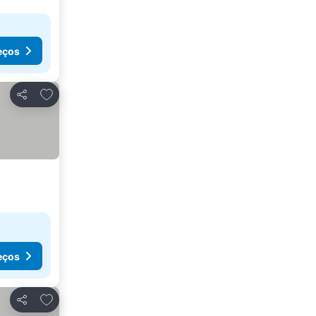
eços
Adicionar aos favoritos
Partilhar
eços
Adicionar aos favoritos
Partilhar