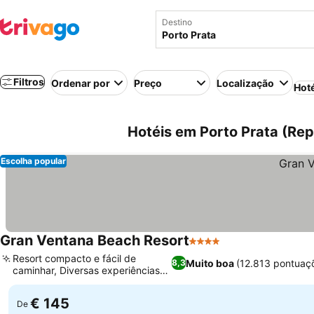
Destino
Filtros
Ordenar por
Preço
Localização
Hot
Hotéis em Porto Prata (Re
Escolha popular
Gran Ventana Beach Resort
4 Estrelas
Resort compacto e fácil de
Muito boa
(12.813 pontuaç
8,3
caminhar, Diversas experiências
culinárias
€ 145
De