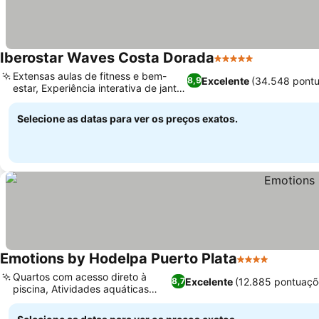
Iberostar Waves Costa Dorada
5 Estrelas
Extensas aulas de fitness e bem-
Excelente
(34.548 pont
8,9
estar, Experiência interativa de jantar
hibachi
Selecione as datas para ver os preços exatos.
Emotions by Hodelpa Puerto Plata
4 Estrelas
Quartos com acesso direto à
Excelente
(12.885 pontuaçõ
8,7
piscina, Atividades aquáticas
variadas