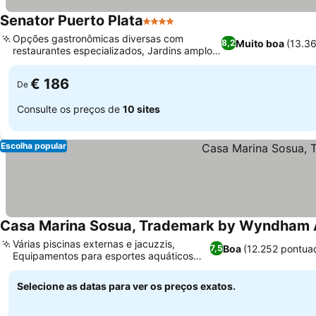
Senator Puerto Plata
4 Estrelas
Opções gastronômicas diversas com
Muito boa
(13.3
8,2
restaurantes especializados, Jardins amplos
e vistas para o oceano
€ 186
De
Consulte os preços de
10 sites
Escolha popular
Casa Marina Sosua, Trademark by Wyndham Al
Várias piscinas externas e jacuzzis,
Boa
(12.252 pontua
7,5
Equipamentos para esportes aquáticos
disponíveis
Selecione as datas para ver os preços exatos.