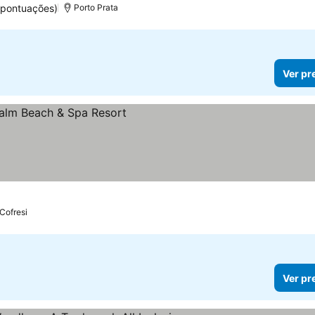
 pontuações)
Porto Prata
Ver pr
Cofresi
Ver pr