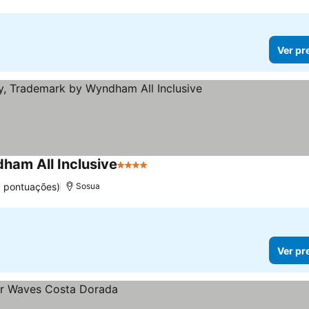
Ver pr
ham All Inclusive
4 Estrelas
6 pontuações)
Sosua
Ver pr