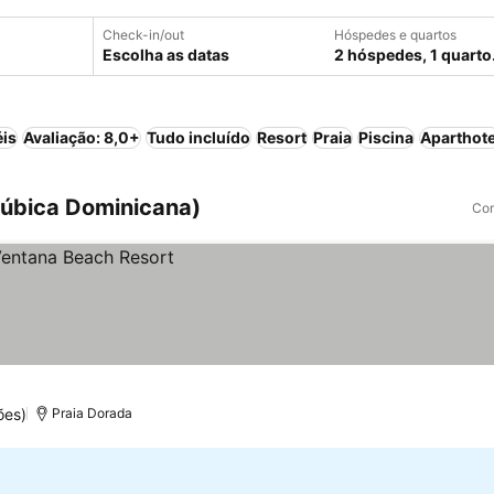
Check-in/out
Hóspedes e quartos
Escolha as datas
2 hóspedes, 1 quarto
éis
Avaliação: 8,0+
Tudo incluído
Resort
Praia
Piscina
Aparthote
púbica Dominicana)
Com
ões)
Praia Dorada