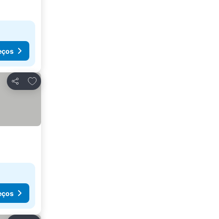
eços
Adicionar aos favoritos
Partilhar
eços