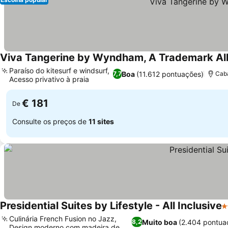
Viva Tangerine by Wyndham, A Trademark All 
Paraíso do kitesurf e windsurf,
Boa
(11.612 pontuações)
7,7
Cab
Acesso privativo à praia
€ 181
De
Consulte os preços de
11 sites
Presidential Suites by Lifestyle - All Inclusive
4
Culinária French Fusion no Jazz,
Muito boa
(2.404 pontua
8,2
Design moderno com madeira de