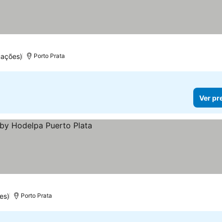
uações)
Porto Prata
Ver pr
es)
Porto Prata