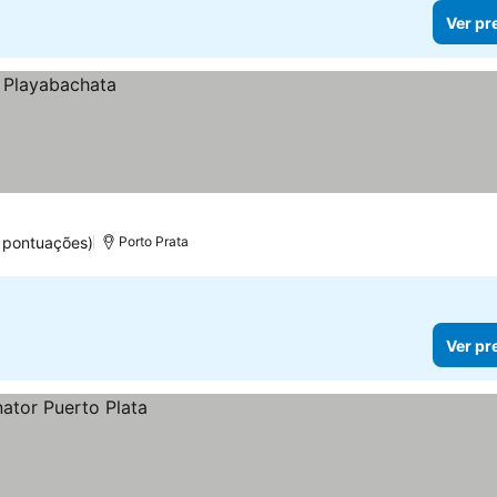
Ver pr
 pontuações)
Porto Prata
Ver pr