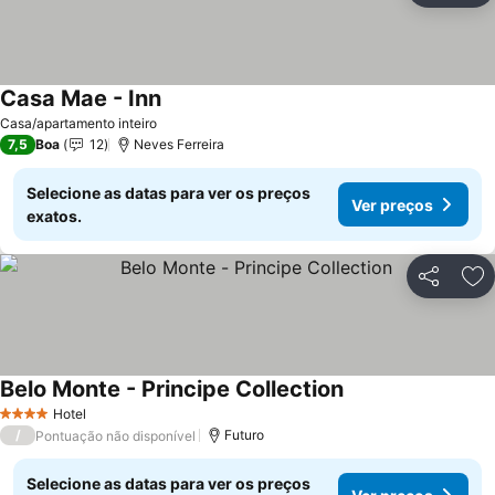
Casa Mae - Inn
Ver preços
Casa/apartamento inteiro
7,5
Boa
12
Neves Ferreira
Selecione as datas para ver os preços
Ver preços
exatos.
Partilhar
Ad
Belo Monte - Principe Collection
Ver preços
Hotel
4 Estrelas
/
Futuro
Pontuação não disponível
Selecione as datas para ver os preços