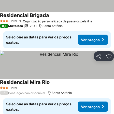
Residencial Brigada
Ver preços
Hotel
Organização personalizada de passeios pela ilha
Ver preços
3 Estrelas
8,1
Muito boa
234
Santo António
Selecione as datas para ver os preços
Ver preços
exatos.
Partilhar
Ad
Residencial Mira Rio
Ver preços
Hotel
3 Estrelas
/
Santo António
Pontuação não disponível
Selecione as datas para ver os preços
Ver preços
exatos.