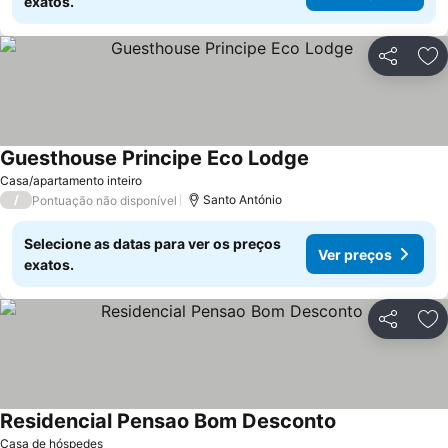
exatos.
Partilhar
Ad
Guesthouse Principe Eco Lodge
Ver preços
Casa/apartamento inteiro
/
Santo António
Pontuação não disponível
Selecione as datas para ver os preços
Ver preços
exatos.
Partilhar
Ad
Residencial Pensao Bom Desconto
Ver preços
Casa de hóspedes