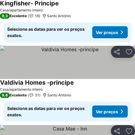
Kingfisher- Principe
Ver preços
Casa/apartamento inteiro
9,3
Excelente
16
Santo António
Selecione as datas para ver os preços
Ver preços
exatos.
Partilhar
Ad
Valdivia Homes -principe
Ver preços
Casa/apartamento inteiro
9,6
Excelente
31
Santo António
Selecione as datas para ver os preços
Ver preços
exatos.
Partilhar
Ad