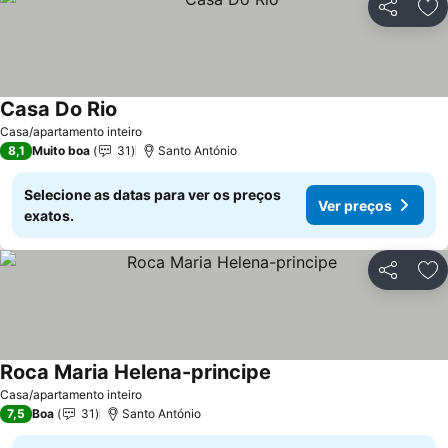
Partilhar
Ad
Casa Do Rio
Ver preços
Casa/apartamento inteiro
8,1
Muito boa
31
Santo António
Selecione as datas para ver os preços
Ver preços
exatos.
Partilhar
Ad
Roca Maria Helena-principe
Ver preços
Casa/apartamento inteiro
7,5
Boa
31
Santo António