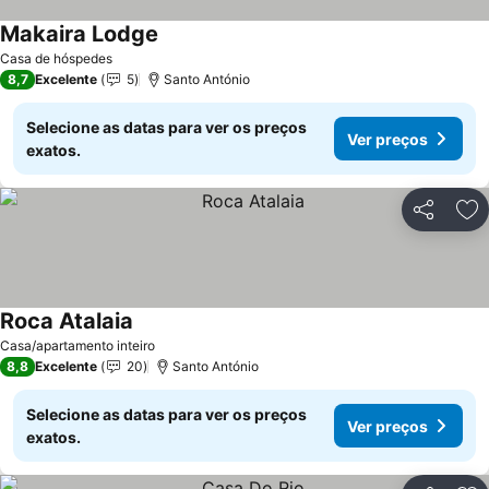
Makaira Lodge
Ver preços
Casa de hóspedes
8,7
Excelente
5
Santo António
Selecione as datas para ver os preços
Ver preços
exatos.
Partilhar
Ad
Roca Atalaia
Ver preços
Casa/apartamento inteiro
8,8
Excelente
20
Santo António
Selecione as datas para ver os preços
Ver preços
exatos.