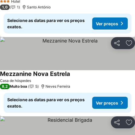
Hotel
3 Estrelas
1,0
1
Santo António
Selecione as datas para ver os preços
Ver preços
exatos.
Partilhar
Ad
Mezzanine Nova Estrela
Ver preços
Casa de hóspedes
8,2
Muito boa
5
Neves Ferreira
Selecione as datas para ver os preços
Ver preços
exatos.
Partilhar
Ad