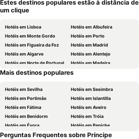
mento
Estes destinos populares estão à distância de
um clique
Hotéis em Lisboa
Hotéis em Albufeira
Hotéis em Monte Gordo
Hotéis em Porto
Hotéis em Figueira da Foz
Hotéis em Madrid
Hotéis em Algarve
Hotéis em Alentejo
Hotéis em Norte de Portugal
Hotéis em Madeira
Mais destinos populares
Hotéis em Espanha
Hotéis em Centro de Portugal
Hotéis em Sevilha
Hotéis em Sesimbra
Hotéis em Portimão
Hotéis em Islantilla
Hotéis em Fátima
Hotéis em Aveiro
Hotéis em Benidorm
Hotéis em Tróia
Hotéis em Évora
Hotéis em Peniche
Perguntas Frequentes sobre Príncipe
Hotéis em Porto Santo
Hotéis em Barcelona