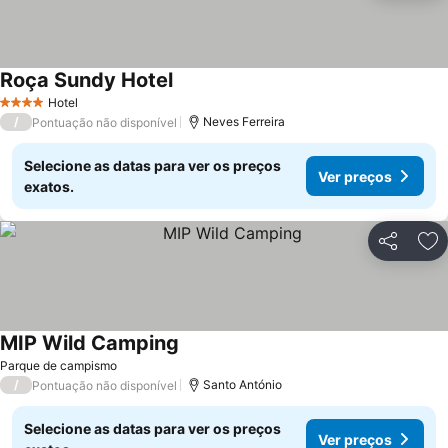
Roça Sundy Hotel
Ver preços
Hotel
4 Estrelas
/
Neves Ferreira
Pontuação não disponível
Selecione as datas para ver os preços
Ver preços
exatos.
Partilhar
Ad
MIP Wild Camping
Ver preços
Parque de campismo
/
Santo António
Pontuação não disponível
Selecione as datas para ver os preços
Ver preços