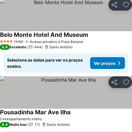
Partilhar
Ad
Belo Monte Hotel And Museum
Ver preços
Hotel
Acesso privativo à Praia Banana
Ver preços
4 Estrelas
8,6
Excelente
444
Santo António
Selecione as datas para ver os preços
Ver preços
exatos.
Partilhar
Ad
Pousadinha Mar Ave Ilha
Ver preços
Casa/apartamento inteiro
8,4
Muito boa
77
Santo António