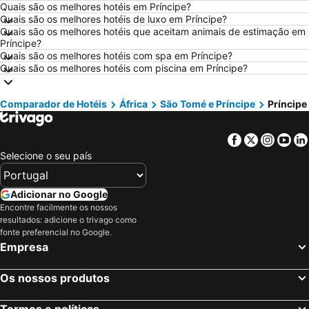
Quais são os melhores hotéis em Príncipe?
Hotéis em Sangenjo
Hotéis em Nazaré
Quais são os melhores hotéis de luxo em Príncipe?
Hotéis em Vigo
Hotéis em Vila Nova de Milfontes
Quais são os melhores hotéis que aceitam animais de estimação em
Príncipe?
Hotéis em Isla Canela
Hotéis em Roma
Quais são os melhores hotéis com spa em Príncipe?
Quais são os melhores hotéis com piscina em Príncipe?
Hotéis em Vilamoura
Hotéis em Portugal
Hotéis em Sul de Espanha
Hotéis em Málaga
Comparador de Hotéis
África
São Tomé e Príncipe
Príncipe
Hotéis em Minorca
Hotéis em Galiza
Hotéis em Andaluzia
Hotéis em Maiorca
Facebook
Twitter
Insta
Yo
Hotéis em Douro
Hotéis em Ilha do Sal
Selecione o seu país
Hotéis em Ibiza
Hotéis em Região de Lisboa
Hotéis em Serra da Estrela
Hotéis em Tenerife
Adicionar no Google
Encontre facilmente os nossos
Hotéis em Costa da Luz
Hotéis em São Miguel
resultados: adicione o trivago como
Hotéis em Gran Canaria
Hotéis em Malta
fonte preferencial no Google.
Empresa
Hotéis em Costa de Almería
Hotéis em Região de Viana do Castelo
Os nossos produtos
Termos e políticas