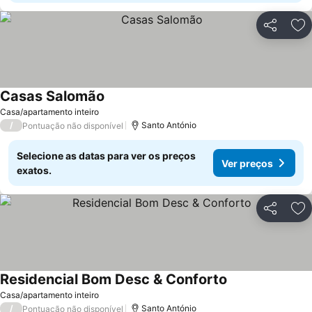
Partilhar
Ad
Casas Salomão
Ver preços
Casa/apartamento inteiro
/
Santo António
Pontuação não disponível
Selecione as datas para ver os preços
Ver preços
exatos.
Partilhar
Ad
Residencial Bom Desc & Conforto
Ver preços
Casa/apartamento inteiro
/
Santo António
Pontuação não disponível