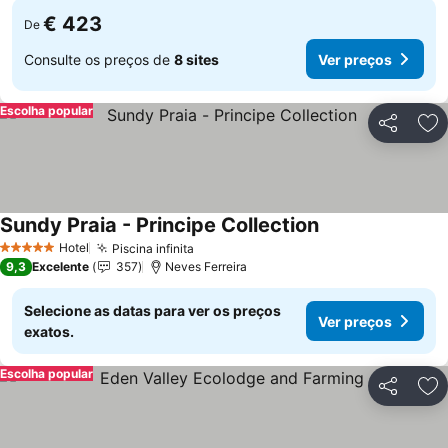
€ 423
De
Consulte os preços de
8 sites
Ver preços
Escolha popular
Partilhar
Ad
Sundy Praia - Principe Collection
Ver preços
Hotel
Piscina infinita
Ver preços
5 Estrelas
9,3
Excelente
357
Neves Ferreira
Selecione as datas para ver os preços
Ver preços
exatos.
Escolha popular
Partilhar
Ad