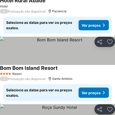
Hotel Rural Abade
Ver preços
Hotel
/
Paciencia
Pontuação não disponível
Selecione as datas para ver os preços
Ver preços
exatos.
Partilhar
Ad
Bom Bom Island Resort
Ver preços
Resort
4 Estrelas
/
Santo António
Pontuação não disponível
Selecione as datas para ver os preços
Ver preços
exatos.
Partilhar
Ad