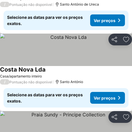
/
Santo António de Ureca
Pontuação não disponível
Selecione as datas para ver os preços
Ver preços
exatos.
Partilhar
Ad
Costa Nova Lda
Ver preços
Casa/apartamento inteiro
/
Santo António
Pontuação não disponível
Selecione as datas para ver os preços
Ver preços
exatos.
Partilhar
Ad