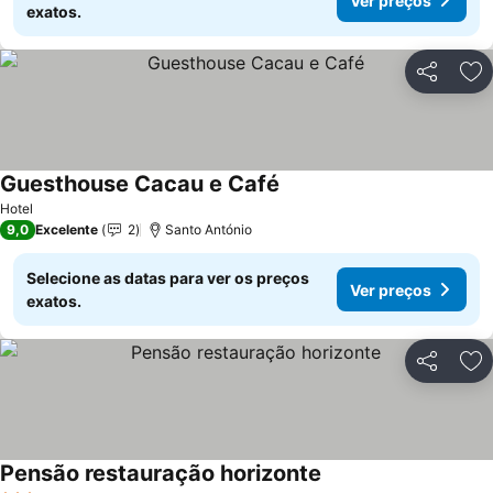
Ver preços
exatos.
Partilhar
Ad
Guesthouse Cacau e Café
Ver preços
Hotel
9,0
Excelente
2
Santo António
Selecione as datas para ver os preços
Ver preços
exatos.
Partilhar
Ad
Pensão restauração horizonte
Ver preços