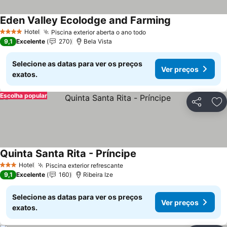
Eden Valley Ecolodge and Farming
Ver preços
Hotel
Piscina exterior aberta o ano todo
Ver preços
4 Estrelas
9,1
Excelente
270
Bela Vista
Selecione as datas para ver os preços
Ver preços
exatos.
Escolha popular
Partilhar
Ad
Quinta Santa Rita - Príncipe
Ver preços
Hotel
Piscina exterior refrescante
Ver preços
3 Estrelas
9,1
Excelente
160
Ribeira Ize
Selecione as datas para ver os preços
Ver preços
exatos.