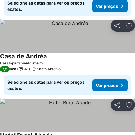
Selecione as datas para ver os preços
Ver preços
exatos.
Partilhar
Ad
Casa de Andréa
Ver preços
Casa/apartamento inteiro
7,5
Boa
41
Santo António
Selecione as datas para ver os preços
Ver preços
exatos.
Partilhar
Ad