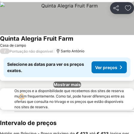
Partilhar
Ad
Quinta Alegria Fruit Farm
Ver preços
Casa de campo
/
Santo António
Pontuação não disponível
Selecione as datas para ver os preços
Ver preços
exatos.
Mostrar mais
Os preços e a disponibilidade que recebemos dos sites de reserva
mudam frequentemente. Como tal, pode haver diferenças entre as
ofertas que consulta no trivago e os preços que estão disponíveis
nos sites de reserva.
Intervalo de preços
Hotéis em Príncipe -
Preço máximo
de
‎€ 423
até
‎€ 423
(price per