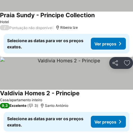
Praia Sundy - Principe Collection
Ver preços
Hotel
/
Ribeira Ize
Pontuação não disponível
Selecione as datas para ver os preços
Ver preços
exatos.
Partilhar
Ad
Valdivia Homes 2 - Principe
Ver preços
Casa/apartamento inteiro
9,3
Excelente
3
Santo António
Selecione as datas para ver os preços
Ver preços
exatos.