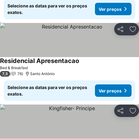
Selecione as datas para ver os preços
Ver preços
exatos.
Partilhar
Ad
Residencial Apresentacao
Ver preços
Bed & Breakfast
7,3
76
Santo António
Selecione as datas para ver os preços
Ver preços
exatos.
Partilhar
Ad