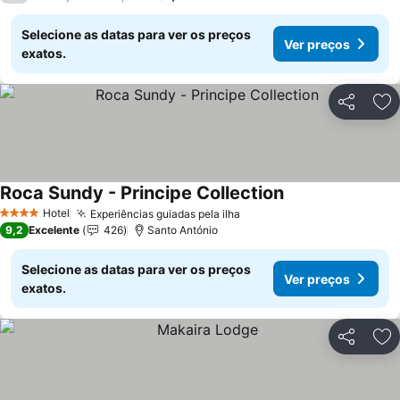
Selecione as datas para ver os preços
Ver preços
exatos.
Partilhar
Ad
Roca Sundy - Principe Collection
Ver preços
Hotel
Experiências guiadas pela ilha
Ver preços
4 Estrelas
9,2
Excelente
426
Santo António
Selecione as datas para ver os preços
Ver preços
exatos.
Partilhar
Ad