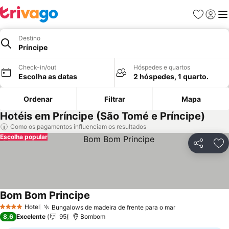
Favoritos
Iniciar
Me
Destino
Príncipe
Check-in/out
Hóspedes e quartos
Escolha as datas
2 hóspedes, 1 quarto.
Ordenar
Filtrar
Mapa
Hotéis em Príncipe (São Tomé e Príncipe)
Como os pagamentos influenciam os resultados
Escolha popular
Partilhar
Ad
Bom Bom Principe
Ver preços
Hotel
Bungalows de madeira de frente para o mar
Ver preços
4 Estrelas
8,6
Excelente
95
Bombom