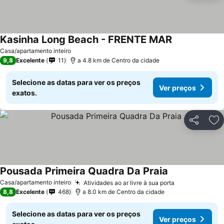
Kasinha Long Beach - FRENTE MAR
Ver preços
Casa/apartamento inteiro
9,8
Excelente
11
a 4.8 km de Centro da cidade
Selecione as datas para ver os preços
Ver preços
exatos.
Partilhar
Ad
Pousada Primeira Quadra Da Praia
Ver preços
Casa/apartamento inteiro
Atividades ao ar livre à sua porta
Ver preços
8,8
Excelente
468
a 8.0 km de Centro da cidade
Selecione as datas para ver os preços
Ver preços