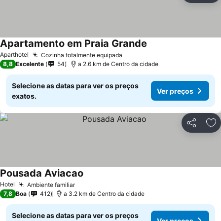
Apartamento em Praia Grande
Ver preços
Aparthotel
Cozinha totalmente equipada
Ver preços
8,8
Excelente
54
a 2.6 km de Centro da cidade
Selecione as datas para ver os preços
Ver preços
exatos.
Partilhar
Ad
Pousada Aviacao
Ver preços
Hotel
Ambiente familiar
Ver preços
7,8
Boa
412
a 3.2 km de Centro da cidade
Selecione as datas para ver os preços
Ver preços