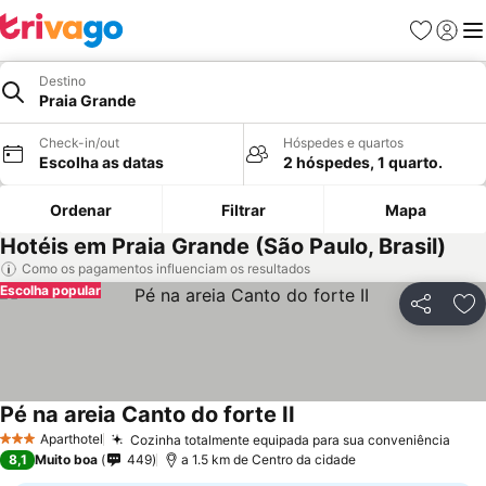
Favoritos
Iniciar
Me
Destino
Praia Grande
Check-in/out
Hóspedes e quartos
Escolha as datas
2 hóspedes, 1 quarto.
Ordenar
Filtrar
Mapa
Hotéis em Praia Grande (São Paulo, Brasil)
Como os pagamentos influenciam os resultados
Escolha popular
Partilhar
Ad
Pé na areia Canto do forte II
Ver preços
Aparthotel
Cozinha totalmente equipada para sua conveniência
Ver 
3 Estrelas
8,1
Muito boa
449
a 1.5 km de Centro da cidade