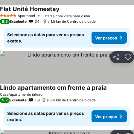
Flat Unitá Homestay
Ver preços
Aparthotel
Estadia com vista para o mar
Ver preços
5 Estrelas
8,5
Excelente
34
a 1.5 km de Centro da cidade
Selecione as datas para ver os preços
Ver preços
exatos.
Partilhar
Ad
Lindo apartamento em frente a praia
Ver preços
Casa/apartamento inteiro
9,7
Excelente
18
a 5.4 km de Centro da cidade
Selecione as datas para ver os preços
Ver preços
exatos.