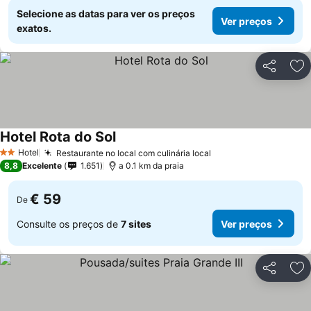
Selecione as datas para ver os preços
Ver preços
exatos.
Partilhar
Ad
Hotel Rota do Sol
Ver preços
Hotel
Restaurante no local com culinária local
Ver preços
2 Estrelas
8,8
Excelente
1.651
a 0.1 km da praia
€ 59
De
Consulte os preços de
7 sites
Ver preços
Partilhar
Ad