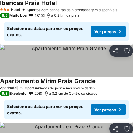
Ibericas Praia Hotel
Ver preços
Hotel
Quartos com banheiras de hidromassagem disponíveis
Ver pr
3 Estrelas
8,3
Muito boa
1.615
a 0.2 km da praia
Selecione as datas para ver os preços
Ver preços
exatos.
Partilhar
Ad
Apartamento Mirim Praia Grande
Ver preços
Aparthotel
Oportunidades de pesca nas proximidades
Ver preços
9,3
Excelente
208
a 8.2 km de Centro da cidade
Selecione as datas para ver os preços
Ver preços
exatos.
Partilhar
Ad