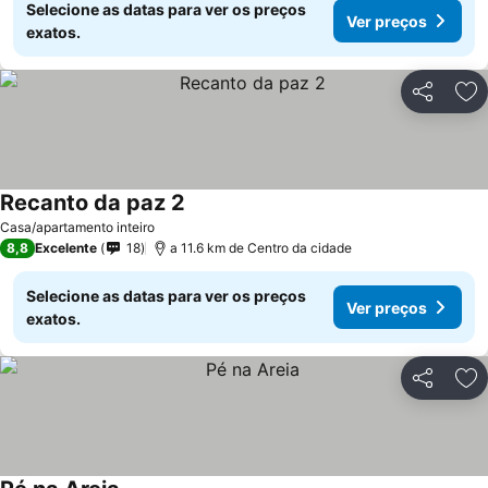
Selecione as datas para ver os preços
Ver preços
exatos.
Partilhar
Ad
Recanto da paz 2
Ver preços
Casa/apartamento inteiro
8,8
Excelente
18
a 11.6 km de Centro da cidade
Selecione as datas para ver os preços
Ver preços
exatos.
Partilhar
Ad