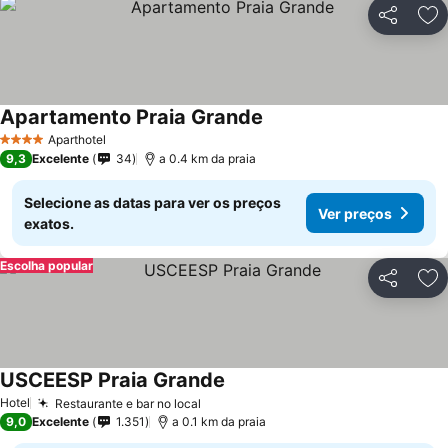
Partilhar
Ad
Apartamento Praia Grande
Ver preços
Aparthotel
4 Estrelas
9,3
Excelente
34
a 0.4 km da praia
Selecione as datas para ver os preços
Ver preços
exatos.
Escolha popular
Partilhar
Ad
USCEESP Praia Grande
Ver preços
Hotel
Restaurante e bar no local
Ver preços
9,0
Excelente
1.351
a 0.1 km da praia