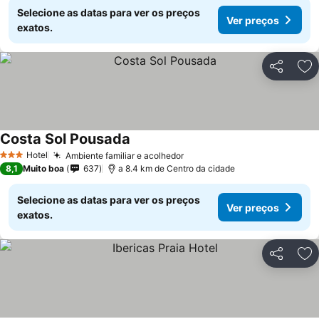
Selecione as datas para ver os preços
Ver preços
exatos.
Partilhar
Ad
Costa Sol Pousada
Ver preços
Hotel
Ambiente familiar e acolhedor
Ver preços
3 Estrelas
8,1
Muito boa
637
a 8.4 km de Centro da cidade
Selecione as datas para ver os preços
Ver preços
exatos.
Partilhar
Ad