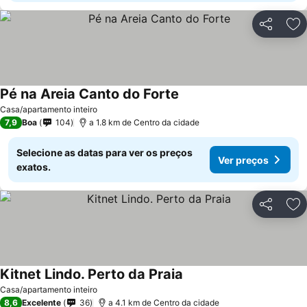
Partilhar
Ad
Pé na Areia Canto do Forte
Ver preços
Casa/apartamento inteiro
7,9
Boa
104
a 1.8 km de Centro da cidade
Selecione as datas para ver os preços
Ver preços
exatos.
Partilhar
Ad
Kitnet Lindo. Perto da Praia
Ver preços
Casa/apartamento inteiro
8,6
Excelente
36
a 4.1 km de Centro da cidade