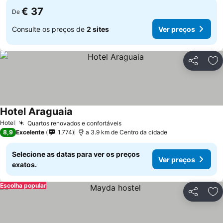
€ 37
De
Consulte os preços de
2 sites
Ver preços
Partilhar
Ad
Hotel Araguaia
Ver preços
Hotel
Quartos renovados e confortáveis
Ver preços
8,9
Excelente
1.774
a 3.9 km de Centro da cidade
Selecione as datas para ver os preços
Ver preços
exatos.
Escolha popular
Partilhar
Ad