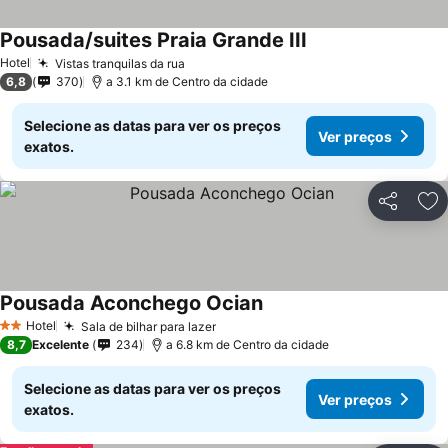
Pousada/suites Praia Grande III
Ver preços
Hotel
Vistas tranquilas da rua
Ver preços
6,8
370
a 3.1 km de Centro da cidade
Selecione as datas para ver os preços
Ver preços
exatos.
Partilhar
Ad
Pousada Aconchego Ocian
Ver preços
Hotel
Sala de bilhar para lazer
Ver preços
2 Estrelas
8,7
Excelente
234
a 6.8 km de Centro da cidade
Selecione as datas para ver os preços
Ver preços
exatos.