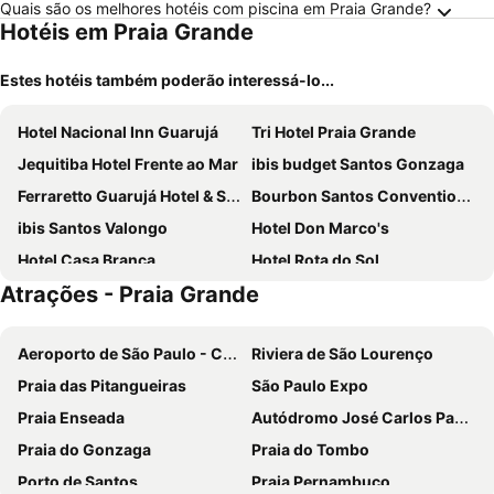
Quais são os melhores hotéis com piscina em Praia Grande?
Hotéis em Praia Grande
Estes hotéis também poderão interessá-lo...
Hotel Nacional Inn Guarujá
Tri Hotel Praia Grande
Jequitiba Hotel Frente ao Mar
ibis budget Santos Gonzaga
Ferraretto Guarujá Hotel & Spa
Bourbon Santos Convention Hotel
ibis Santos Valongo
Hotel Don Marco's
Hotel Casa Branca
Hotel Rota do Sol
Atrações - Praia Grande
Sheraton Santos Hotel
Parque Balneário Santos by Castelo Itaipava
ibis Santos Gonzaga Praia
Novotel Santos Gonzaga
Aeroporto de São Paulo - Congonhas
Riviera de São Lourenço
Hotel Vicino Al Mare
Atlântico Hotel
Praia das Pitangueiras
São Paulo Expo
Roomo Santos Residencial
Mont Rey Hotel
Praia Enseada
Autódromo José Carlos Pace-Interlagos
Comfort Hotel Santos
Delphin Surf Hotel
Praia do Gonzaga
Praia do Tombo
Hotel Imperador
Hotel Araguaia
Porto de Santos
Praia Pernambuco
Delphin Beach Hotel
Grand Hotel Guarujá