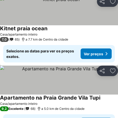
Partilhar
Ad
Kitnet praia ocean
Ver preços
Casa/apartamento inteiro
7,0
65
a 7.7 km de Centro da cidade
Selecione as datas para ver os preços
Ver preços
exatos.
Partilhar
Ad
Apartamento na Praia Grande Vila Tupi
Ver preç
Casa/apartamento inteiro
9,2
Excelente
68
a 5.0 km de Centro da cidade