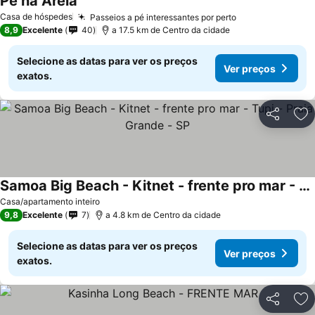
Pé na Areia
Ver preços
Casa de hóspedes
Passeios a pé interessantes por perto
Ver preços
8,9
Excelente
40
a 17.5 km de Centro da cidade
Selecione as datas para ver os preços
Ver preços
exatos.
Partilhar
Ad
Samoa Big Beach - Kitnet - frente pro mar - Tupi - Praia Grande - SP
Ver preços
Casa/apartamento inteiro
9,8
Excelente
7
a 4.8 km de Centro da cidade
Selecione as datas para ver os preços
Ver preços
exatos.
Partilhar
Ad