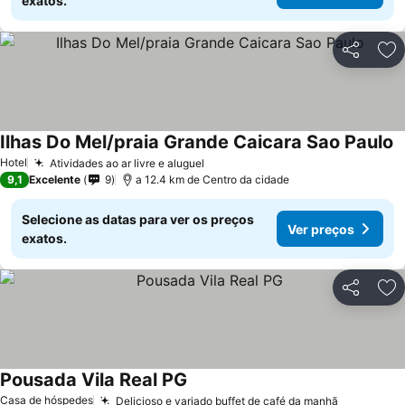
exatos.
Partilhar
Ad
Ilhas Do Mel/praia Grande Caicara Sao Paulo
V
Hotel
Atividades ao ar livre e aluguel
Ver preços
9,1
Excelente
9
a 12.4 km de Centro da cidade
Selecione as datas para ver os preços
Ver preços
exatos.
Partilhar
Ad
Pousada Vila Real PG
Ver preços
Casa de hóspedes
Delicioso e variado buffet de café da manhã
Ver preço