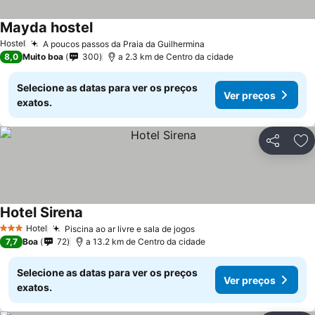
Mayda hostel
Ver preços
Hostel
A poucos passos da Praia da Guilhermina
Ver preços
8,0
Muito boa
300
a 2.3 km de Centro da cidade
Selecione as datas para ver os preços
Ver preços
exatos.
Partilhar
Ad
Hotel Sirena
Ver preços
Hotel
Piscina ao ar livre e sala de jogos
Ver preços
3 Estrelas
7,7
Boa
72
a 13.2 km de Centro da cidade
Selecione as datas para ver os preços
Ver preços
exatos.