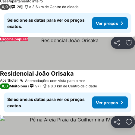
Casa/apartamento inteiro
6,9
28
a 3.6 km de Centro da cidade
Selecione as datas para ver os preços
Ver preços
exatos.
Escolha popular
Partilhar
Ad
Residencial João Orisaka
Ver preços
Aparthotel
Acomodações com vista para o mar
Ver preços
8,0
Muito boa
97
a 8.0 km de Centro da cidade
Selecione as datas para ver os preços
Ver preços
exatos.
Partilhar
Ad