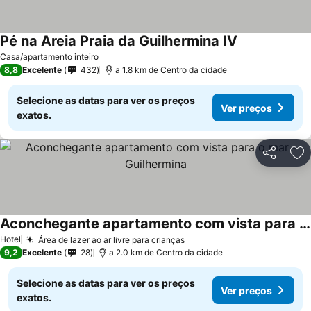
Pé na Areia Praia da Guilhermina IV
Ver preços
Casa/apartamento inteiro
8,8
Excelente
432
a 1.8 km de Centro da cidade
Selecione as datas para ver os preços
Ver preços
exatos.
Partilhar
Ad
Aconchegante apartamento com vista para o mar -Guilhermina
Ver preços
Hotel
Área de lazer ao ar livre para crianças
Ver preços
9,2
Excelente
28
a 2.0 km de Centro da cidade
Selecione as datas para ver os preços
Ver preços
exatos.