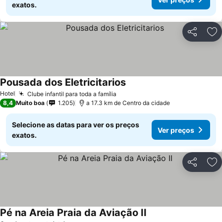
exatos.
Partilhar
Ad
Pousada dos Eletricitarios
Ver preços
Hotel
Clube infantil para toda a família
Ver preços
8,4
Muito boa
1.205
a 17.3 km de Centro da cidade
Selecione as datas para ver os preços
Ver preços
exatos.
Partilhar
Ad
Pé na Areia Praia da Aviação II
Ver preços