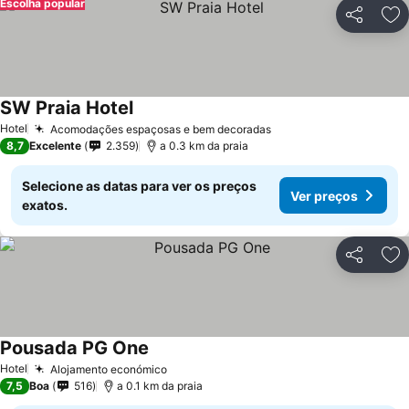
Escolha popular
Partilhar
Ad
SW Praia Hotel
Ver preços
Hotel
Acomodações espaçosas e bem decoradas
Ver preços
8,7
Excelente
2.359
a 0.3 km da praia
Selecione as datas para ver os preços
Ver preços
exatos.
Partilhar
Ad
Pousada PG One
Ver preços
Hotel
Alojamento económico
Ver preços
7,5
Boa
516
a 0.1 km da praia