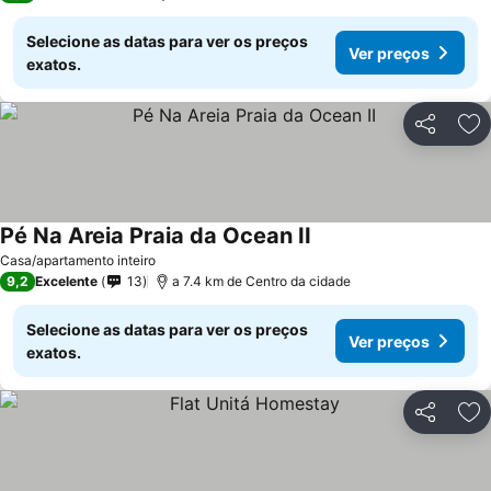
Selecione as datas para ver os preços
Ver preços
exatos.
Partilhar
Ad
Pé Na Areia Praia da Ocean II
Ver preços
Casa/apartamento inteiro
9,2
Excelente
13
a 7.4 km de Centro da cidade
Selecione as datas para ver os preços
Ver preços
exatos.
Partilhar
Ad