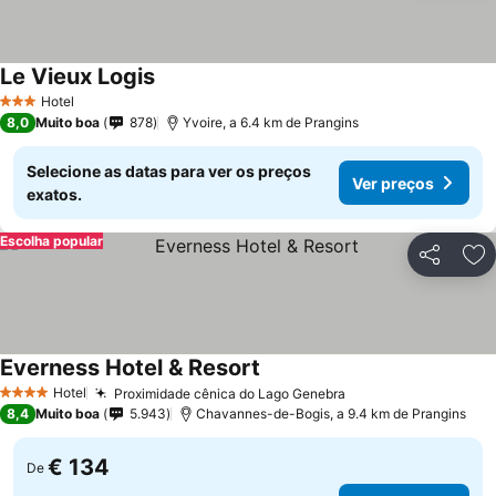
Le Vieux Logis
Ver preços
Hotel
3 Estrelas
8,0
Muito boa
878
Yvoire, a 6.4 km de Prangins
Selecione as datas para ver os preços
Ver preços
exatos.
Escolha popular
Partilhar
Ad
Everness Hotel & Resort
Ver preços
Hotel
Proximidade cênica do Lago Genebra
Ver preços
4 Estrelas
8,4
Muito boa
5.943
Chavannes-de-Bogis, a 9.4 km de Prangins
€ 134
De