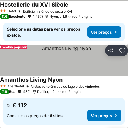
Hostellerie du XVI Siècle
Ver preços
Hotel
Edifício histórico do século XVI
Ver preços
2 Estrelas
8,6
Excelente
1.457
Nyon, a 1.6 km de Prangins
Selecione as datas para ver os preços
Ver preços
exatos.
Escolha popular
Partilhar
Ad
Amanthos Living Nyon
Ver preços
Aparthotel
Vistas panorâmicas do lago e dos vinhedos
Ver preços
2 Estrelas
7,9
Boa
482
Duillier, a 2.1 km de Prangins
€ 112
De
Consulte os preços de
6 sites
Ver preços