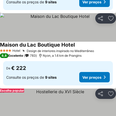
Consulte os preços de
9 sites
Ver preços
Partilhar
Ad
Maison du Lac Boutique Hotel
Ver preços
Hotel
Design de interiores inspirado no Mediterrâneo
Ver preços
4 Estrelas
8,8
Excelente
783
Nyon, a 1.6 km de Prangins
€ 222
De
Consulte os preços de
9 sites
Ver preços
Escolha popular
Partilhar
Ad