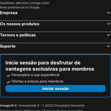
resultados: adicione o trivago como
Montreux, Vaud Hotéis
Ferney-Voltaire, Ródano-Alpes Hotéis
fonte preferencial no Google.
Prévessin-Moëns, Ródano-Alpes Hotéis
Zurique, Zurique Hotéis
Empresa
Basileia, Basileia Hotéis
Lucerna, Lucerna Hotéis
Os nossos produtos
Interlaken, Berna Hotéis
St. Moritz, Grisões Hotéis
Termos e políticas
Suporte
Inicie sessão para desfrutar de
vantagens exclusivas para membros
Personalize a sua experiência
Ofertas e preços para membros
Iniciar sessão
trivago N.V.
, Kesselstraße 5 – 7, 40221 Düsseldorf, Alemanha
Direitos autorais 2026 trivago | Todos os direitos reservados.