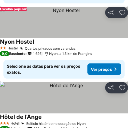
Escolha popular
Partilhar
Ad
Nyon Hostel
Ver preços
Hostel
Quartos privados com varandas
Ver preços
2 Estrelas
9,0
Excelente
1.626
Nyon, a 1.5 km de Prangins
Selecione as datas para ver os preços
Ver preços
exatos.
Partilhar
Ad
Hôtel de l'Ange
Ver preços
Hotel
Edifício histórico no coração de Nyon
Ver preços
3 Estrelas