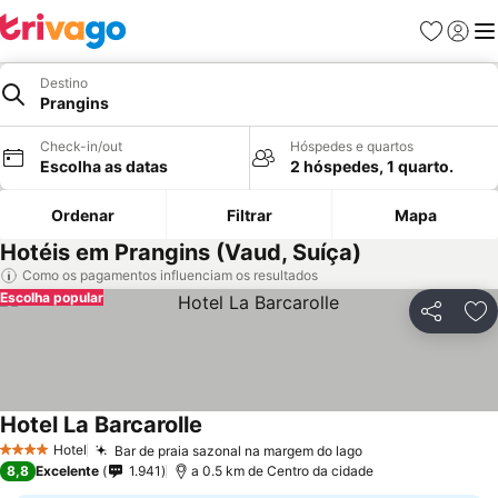
Favoritos
Iniciar
Me
Destino
Prangins
Check-in/out
Hóspedes e quartos
Escolha as datas
2 hóspedes, 1 quarto.
Ordenar
Filtrar
Mapa
Hotéis em Prangins (Vaud, Suíça)
Como os pagamentos influenciam os resultados
Escolha popular
Partilhar
Ad
Hotel La Barcarolle
Ver preços
Hotel
Bar de praia sazonal na margem do lago
Ver preços
4 Estrelas
8,8
Excelente
1.941
a 0.5 km de Centro da cidade