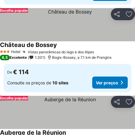
Escolha popular
Partilhar
Ad
Château de Bossey
Ver preços
Hotel
Vistas panorâmicas do lago e dos Alpes
Ver preços
3 Estrelas
8,5
Excelente
1.301
Bogis-Bossey, a 7.1 km de Prangins
€ 114
De
Consulte os preços de
10 sites
Ver preços
Escolha popular
Partilhar
Ad
Auberge de la Réunion