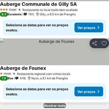
Auberge Communale de Gilly SA
Ver preços
Hotel
Restaurante no local muito bem avaliado
Ver preços
3 Estrelas
8,5
Excelente
761
Gilly, a 8.0 km de Prangins
Selecione as datas para ver os preços
Ver preços
exatos.
Partilhar
Ad
Auberge de Founex
Ver preços
Hotel
Restaurante regional com vinhos locais
Ver preços
1 Estrelas
7,6
Boa
418
Nyon, a 8.1 km de Prangins
Selecione as datas para ver os preços
Ver preços
exatos.
Mostrar mais