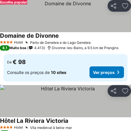
Escolha popular
Partilhar
Ad
Domaine de Divonne
Ver preços
Hotel
Perto de Genebra e do Lago Genebra
Ver preços
4 Estrelas
8,1
Muito boa
4.413
Divonne-les-Bains, a 9.5 km de Prangins
€ 98
De
Consulte os preços de
10 sites
Ver preços
Partilhar
Ad
Hôtel La Riviera Victoria
Ver preços
Hotel
Vila medieval à beira-mar
Ver preços
4 Estrelas