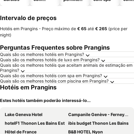
piscinas
animais
esta
ment
Intervalo de preços
Hotéis em Prangins -
Preço máximo
de
‎€ 65
até
‎€ 265
(price per
night)
Perguntas Frequentes sobre Prangins
Quais são os melhores hotéis em Prangins?
Quais são os melhores hotéis de luxo em Prangins?
Quais são os melhores hotéis que aceitam animais de estimação em
Prangins?
Quais são os melhores hotéis com spa em Prangins?
Quais são os melhores hotéis com piscina em Prangins?
Hotéis em Prangins
Estes hotéis também poderão interessá-lo...
Lake Geneva Hotel
Campanile Genève - Ferney-Voltaire
hotelF1 Thonon Les Bains Est
ibis budget Thonon Les Bains
Hôtel de France
B&B HOTEL Nyon