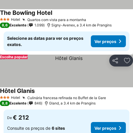
The Bowling Hotel
Ver preços
Hotel
Quartos com vista para a montanha
Ver preços
3 Estrelas
8,6
Excelente
1.099
Signy-Avenex, a 3.4 km de Prangins
Selecione as datas para ver os preços
Ver preços
exatos.
Escolha popular
Partilhar
Ad
Hôtel Glanis
Ver preços
Hotel
Culinária francesa refinada no Buffet de la Gare
Ver preços
3 Estrelas
8,8
Excelente
846
Gland, a 3.4 km de Prangins
€ 212
De
Consulte os preços de
6 sites
Ver preços