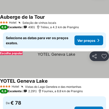
Auberge de la Tour
Ver preços
Hotel
Seleção de vinhos locais
Ver preços
3 Estrelas
8,6
Excelente
490
Trélex, a 4.3 km de Prangins
Selecione as datas para ver os preços
Ver preços
exatos.
Escolha popular
Partilhar
Ad
YOTEL Geneva Lake
Ver preços
Hotel
Vistas do Lago Genebra e das montanhas
Ver preços
4 Estrelas
8,8
Excelente
2.291
Fournex, a 8.8 km de Prangins
€ 78
De