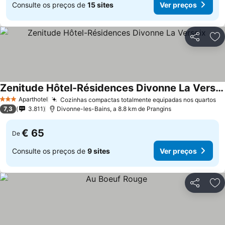
Consulte os preços de
15 sites
Ver preços
Partilhar
Ad
Zenitude Hôtel-Résidences Divonne La Versoix
Ver preços
Aparthotel
Cozinhas compactas totalmente equipadas nos quartos
Ve
3 Estrelas
7,3
3.811
Divonne-les-Bains, a 8.8 km de Prangins
€ 65
De
Consulte os preços de
9 sites
Ver preços
Partilhar
Ad