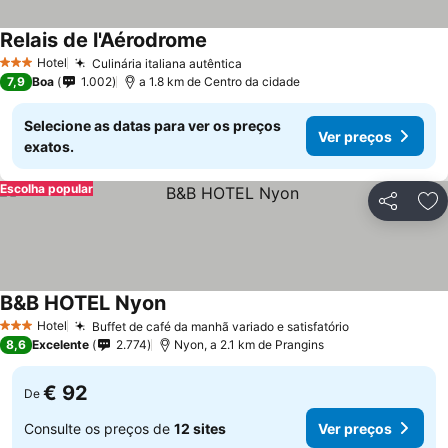
Relais de l'Aérodrome
Ver preços
Hotel
Culinária italiana autêntica
Ver preços
3 Estrelas
7,9
Boa
1.002
a 1.8 km de Centro da cidade
Selecione as datas para ver os preços
Ver preços
exatos.
Escolha popular
Partilhar
Ad
B&B HOTEL Nyon
Ver preços
Hotel
Buffet de café da manhã variado e satisfatório
Ver preços
3 Estrelas
8,6
Excelente
2.774
Nyon, a 2.1 km de Prangins
€ 92
De
Consulte os preços de
12 sites
Ver preços