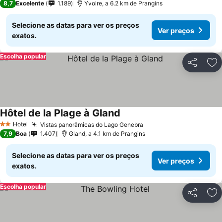
8,7
Excelente
1.189
Yvoire, a 6.2 km de Prangins
Selecione as datas para ver os preços
Ver preços
exatos.
Escolha popular
Partilhar
Ad
Hôtel de la Plage à Gland
Ver preços
Hotel
Vistas panorâmicas do Lago Genebra
Ver preços
2 Estrelas
7,9
Boa
1.407
Gland, a 4.1 km de Prangins
Selecione as datas para ver os preços
Ver preços
exatos.
Escolha popular
Partilhar
Ad