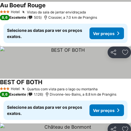
Au Boeuf Rouge
Ver preços
Hotel
Vistas da sala de jantar envidraçada
Ver preços
3 Estrelas
8,6
Excelente
505
Crassier, a 7.0 km de Prangins
Selecione as datas para ver os preços
Ver preços
exatos.
Partilhar
Ad
BEST OF BOTH
Ver preços
Hotel
Quartos com vista para o lago ou montanha
Ver preços
3 Estrelas
8,6
Excelente
1.126
Divonne-les-Bains, a 8.8 km de Prangins
Selecione as datas para ver os preços
Ver preços
exatos.