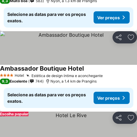
8,3
Muito boa
583
Nyon, a 1.3 km de Prangins
Selecione as datas para ver os preços
Ver preços
exatos.
Partilhar
Ad
Ambassador Boutique Hotel
Ver preços
Hotel
Estética de design íntima e aconchegante
Ver preços
4 Estrelas
9,3
Excelente
744
Nyon, a 1.4 km de Prangins
Selecione as datas para ver os preços
Ver preços
exatos.
Escolha popular
Partilhar
Ad