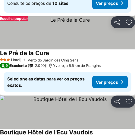
Consulte os preços de
10 sites
Ver preços
Escolha popular
Partilhar
Ad
Le Pré de la Cure
Ver preços
Hotel
Perto do Jardin des Cinq Sens
Ver preços
3 Estrelas
8,9
Excelente
2.090
Yvoire, a 6.5 km de Prangins
Selecione as datas para ver os preços
Ver preços
exatos.
Partilhar
Ad
Boutique Hôtel de l'Ecu Vaudois