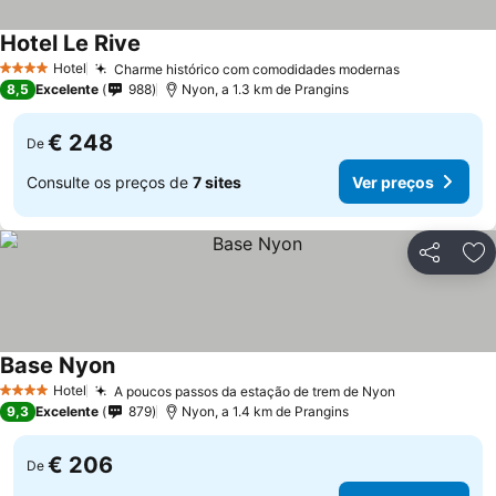
Hotel Le Rive
Ver preços
Hotel
Charme histórico com comodidades modernas
Ver preços
4 Estrelas
8,5
Excelente
988
Nyon, a 1.3 km de Prangins
€ 248
De
Consulte os preços de
7 sites
Ver preços
Partilhar
Ad
Base Nyon
Ver preços
Hotel
A poucos passos da estação de trem de Nyon
Ver preços
4 Estrelas
9,3
Excelente
879
Nyon, a 1.4 km de Prangins
€ 206
De