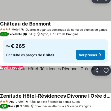
Partilhar
Ad
Château de Bonmont
Ver preços
Hotel
Quartos elegantes com roupa de cama de plumas de ganso
Ve
4 Estrelas
8,9
Excelente
546
Nyon, a 7.8 km de Prangins
€ 265
De
Consulte os preços de
8 sites
Ver preços
Escolha popular
Partilhar
Ad
Zenitude Hôtel-Résidences Divonne l'Orée du Parc
Ver preços
Aparthotel
Fácil acesso à fronteira com a Suíça
Ver preços
3 Estrelas
7,8
Boa
3.516
Divonne-les-Bains, a 9.5 km de Prangins