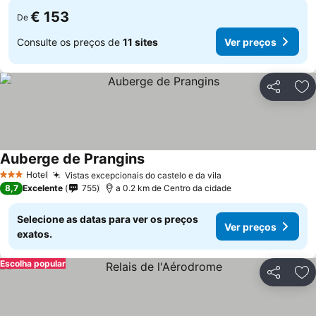
€ 153
De
Consulte os preços de
11 sites
Ver preços
Partilhar
Ad
Auberge de Prangins
Ver preços
Hotel
Vistas excepcionais do castelo e da vila
Ver preços
3 Estrelas
8,7
Excelente
755
a 0.2 km de Centro da cidade
Selecione as datas para ver os preços
Ver preços
exatos.
Escolha popular
Partilhar
Ad