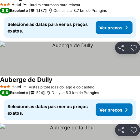
Ver preços
Hotel
Jardim charmoso para relaxar
Ver preços
3 Estrelas
8,8
Excelente
1.137
Coinsins, a 3.7 km de Prangins
Selecione as datas para ver os preços
Ver preços
exatos.
Partilhar
Ad
Auberge de Dully
Ver preços
Hotel
Vistas pitorescas do lago e do castelo
Ver preços
3 Estrelas
8,6
Excelente
524
Dully, a 5.3 km de Prangins
Selecione as datas para ver os preços
Ver preços
exatos.
Partilhar
Ad