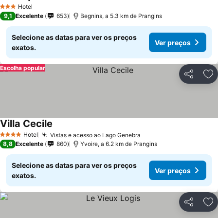
Ver preços
Hotel
3 Estrelas
9,1
Excelente
653
Begnins, a 5.3 km de Prangins
Selecione as datas para ver os preços
Ver preços
exatos.
Escolha popular
Partilhar
Ad
Villa Cecile
Ver preços
Hotel
Vistas e acesso ao Lago Genebra
Ver preços
4 Estrelas
8,8
Excelente
860
Yvoire, a 6.2 km de Prangins
Selecione as datas para ver os preços
Ver preços
exatos.
Partilhar
Ad