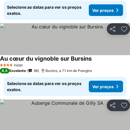
Selecione as datas para ver os preços
Ver preços
exatos.
Partilhar
Ad
Au cœur du vignoble sur Bursins
Ver preços
Hotel
4 Estrelas
8,5
Excelente
98
Bursins, a 7.1 km de Prangins
Selecione as datas para ver os preços
Ver preços
exatos.
Partilhar
Ad