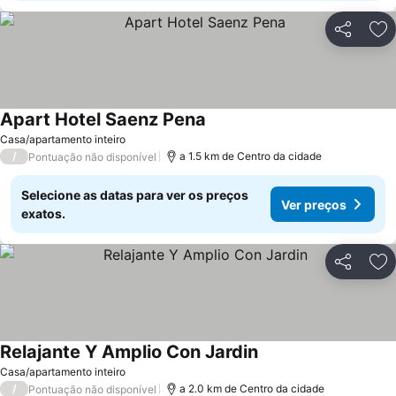
Partilhar
Ad
Apart Hotel Saenz Pena
Ver preços
Casa/apartamento inteiro
/
a 1.5 km de Centro da cidade
Pontuação não disponível
Selecione as datas para ver os preços
Ver preços
exatos.
Partilhar
Ad
Relajante Y Amplio Con Jardin
Ver preços
Casa/apartamento inteiro
/
a 2.0 km de Centro da cidade
Pontuação não disponível