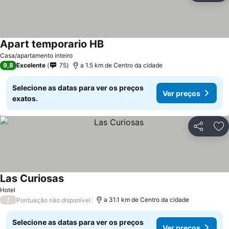
Apart temporario HB
Ver preços
Casa/apartamento inteiro
9,8
Excelente
75
a 1.5 km de Centro da cidade
Selecione as datas para ver os preços
Ver preços
exatos.
Partilhar
Ad
Las Curiosas
Ver preços
Hotel
/
a 31.1 km de Centro da cidade
Pontuação não disponível
Selecione as datas para ver os preços
Ver preços