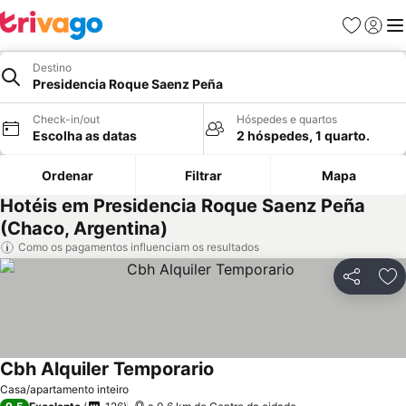
Favoritos
Iniciar
Me
Destino
Presidencia Roque Saenz Peña
Check-in/out
Hóspedes e quartos
Escolha as datas
2 hóspedes, 1 quarto.
Ordenar
Filtrar
Mapa
Hotéis em Presidencia Roque Saenz Peña
(Chaco, Argentina)
Como os pagamentos influenciam os resultados
Partilhar
Ad
Cbh Alquiler Temporario
Ver preços
Casa/apartamento inteiro