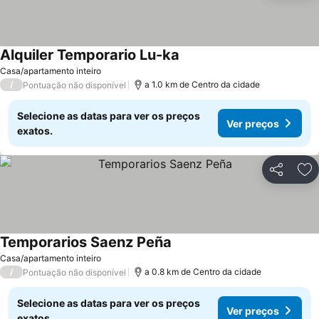
Alquiler Temporario Lu-ka
Ver preços
Casa/apartamento inteiro
/
a 1.0 km de Centro da cidade
Pontuação não disponível
Selecione as datas para ver os preços
Ver preços
exatos.
Partilhar
Ad
Temporarios Saenz Peña
Ver preços
Casa/apartamento inteiro
/
a 0.8 km de Centro da cidade
Pontuação não disponível
Selecione as datas para ver os preços
Ver preços
exatos.