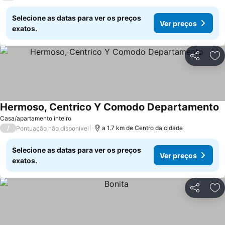
Selecione as datas para ver os preços
Ver preços
exatos.
Partilhar
Ad
Hermoso, Centrico Y Comodo Departamento
V
Casa/apartamento inteiro
/
a 1.7 km de Centro da cidade
Pontuação não disponível
Selecione as datas para ver os preços
Ver preços
exatos.
Partilhar
Ad