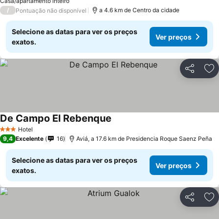
Casa/apartamento inteiro
/
a 4.6 km de Centro da cidade
Pontuação não disponível
Selecione as datas para ver os preços
Ver preços
exatos.
Partilhar
Ad
De Campo El Rebenque
Ver preços
Hotel
3 Estrelas
9,4
Excelente
16
Aviá, a 17.6 km de Presidencia Roque Saenz Peña
Selecione as datas para ver os preços
Ver preços
exatos.
Partilhar
Ad