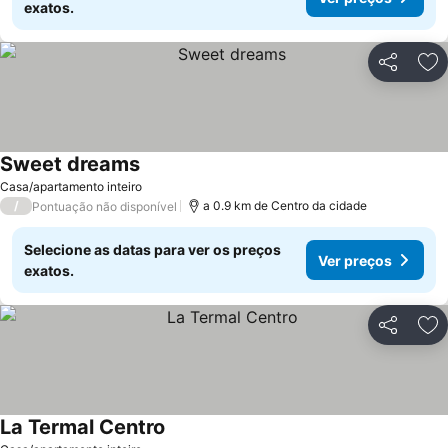
exatos.
Partilhar
Ad
Sweet dreams
Ver preços
Casa/apartamento inteiro
/
a 0.9 km de Centro da cidade
Pontuação não disponível
Selecione as datas para ver os preços
Ver preços
exatos.
Partilhar
Ad
La Termal Centro
Ver preços