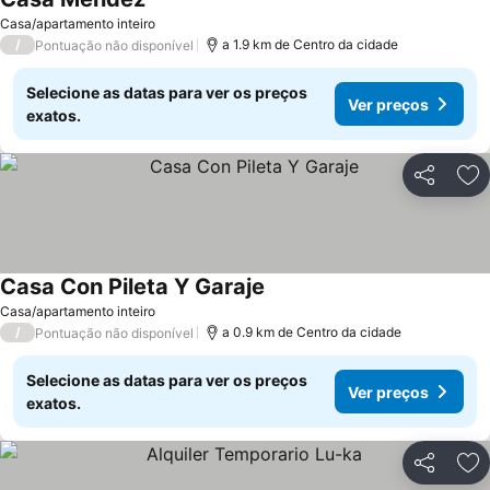
Ver preços
Casa/apartamento inteiro
/
a 1.9 km de Centro da cidade
Pontuação não disponível
Selecione as datas para ver os preços
Ver preços
exatos.
Partilhar
Ad
Casa Con Pileta Y Garaje
Ver preços
Casa/apartamento inteiro
/
a 0.9 km de Centro da cidade
Pontuação não disponível
Selecione as datas para ver os preços
Ver preços
exatos.
Partilhar
Ad