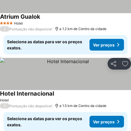
Atrium Gualok
Ver preços
Hotel
4 Estrelas
/
a 1.2 km de Centro da cidade
Pontuação não disponível
Selecione as datas para ver os preços
Ver preços
exatos.
Partilhar
Ad
Hotel Internacional
Ver preços
Hotel
/
a 1.5 km de Centro da cidade
Pontuação não disponível
Selecione as datas para ver os preços
Ver preços
exatos.