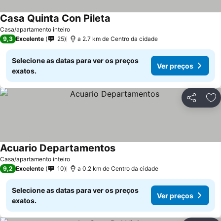
Casa Quinta Con Pileta
Ver preços
Casa/apartamento inteiro
9,3
Excelente
25
a 2.7 km de Centro da cidade
Selecione as datas para ver os preços
Ver preços
exatos.
Partilhar
Ad
Acuario Departamentos
Ver preços
Casa/apartamento inteiro
9,2
Excelente
10
a 0.2 km de Centro da cidade
Selecione as datas para ver os preços
Ver preços
exatos.