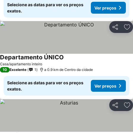
Selecione as datas para ver os preços
Ver preços
exatos.
Partilhar
Ad
Departamento ÚNICO
Ver preços
Casa/apartamento inteiro
10
Excelente
1
a 0.9 km de Centro da cidade
Selecione as datas para ver os preços
Ver preços
exatos.
Partilhar
Ad