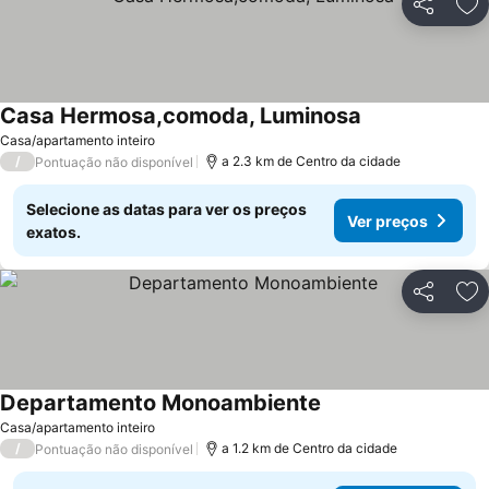
Partilhar
Ad
Casa Hermosa,comoda, Luminosa
Ver preços
Casa/apartamento inteiro
/
a 2.3 km de Centro da cidade
Pontuação não disponível
Selecione as datas para ver os preços
Ver preços
exatos.
Partilhar
Ad
Departamento Monoambiente
Ver preços
Casa/apartamento inteiro
/
a 1.2 km de Centro da cidade
Pontuação não disponível