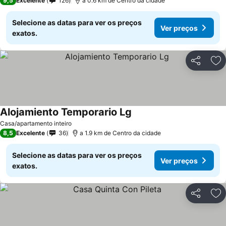
9,5
Excelente
126
a 0.6 km de Centro da cidade
Selecione as datas para ver os preços
Ver preços
exatos.
Partilhar
Ad
Alojamiento Temporario Lg
Ver preços
Casa/apartamento inteiro
8,5
Excelente
36
a 1.9 km de Centro da cidade
Selecione as datas para ver os preços
Ver preços
exatos.
Partilhar
Ad