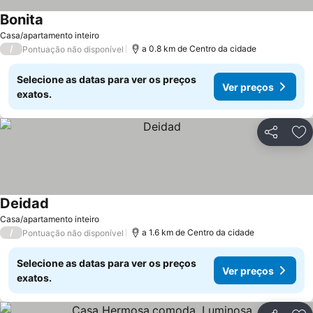
Bonita
Ver preços
Casa/apartamento inteiro
/
a 0.8 km de Centro da cidade
Pontuação não disponível
Selecione as datas para ver os preços
Ver preços
exatos.
Partilhar
Ad
Deidad
Ver preços
Casa/apartamento inteiro
/
a 1.6 km de Centro da cidade
Pontuação não disponível
Selecione as datas para ver os preços
Ver preços
exatos.