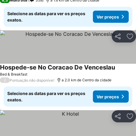
8,3
Muito boa
359
a 1.6 km de Centro da cidade
Selecione as datas para ver os preços
Ver preços
exatos.
Partilhar
Ad
Hospede-se No Coracao De Venceslau
Bed & Breakfast
/
a 2.0 km de Centro da cidade
Pontuação não disponível
Selecione as datas para ver os preços
Ver preços
exatos.
Partilhar
Ad