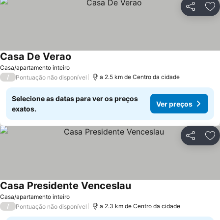
Partilhar
Ad
Casa De Verao
Casa/apartamento inteiro
/
a 2.5 km de Centro da cidade
Pontuação não disponível
Selecione as datas para ver os preços
Ver preços
exatos.
Partilhar
Ad
Casa Presidente Venceslau
Casa/apartamento inteiro
/
a 2.3 km de Centro da cidade
Pontuação não disponível