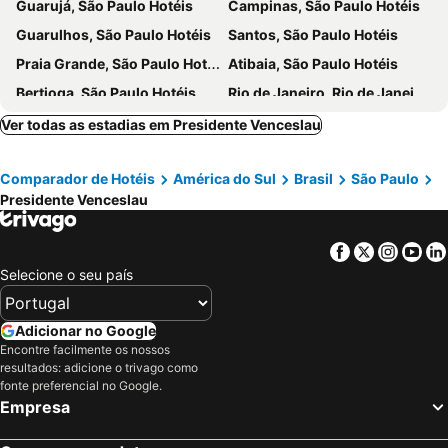
Guarujá, São Paulo Hotéis
Campinas, São Paulo Hotéis
Guarulhos, São Paulo Hotéis
Santos, São Paulo Hotéis
Praia Grande, São Paulo Hotéis
Atibaia, São Paulo Hotéis
Bertioga, São Paulo Hotéis
Rio de Janeiro, Rio de Janeiro Hotéis
Fortaleza, Ceará Hotéis
Natal, Rio Grande do Norte Hotéis
Ver todas as estadias em Presidente Venceslau
Foz do Iguaçu, Paraná Hotéis
Porto de Galinhas, Pernambuco Hotéis
Comparador de Hotéis
América do Sul
Brasil
São Paulo
Salvador, Bahia Hotéis
Maceió, Alagoas Hotéis
Presidente Venceslau
Porto Seguro, Bahia Hotéis
Facebook
Twitter
Insta
Yo
Selecione o seu país
Adicionar no Google
Encontre facilmente os nossos
resultados: adicione o trivago como
fonte preferencial no Google.
Empresa