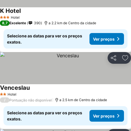
K Hotel
Hotel
3 Estrelas
8,7
Excelente
390
a 2.2 km de Centro da cidade
Selecione as datas para ver os preços
Ver preços
exatos.
Partilhar
Ad
Venceslau
Hotel
2 Estrelas
/
a 2.5 km de Centro da cidade
Pontuação não disponível
Selecione as datas para ver os preços
Ver preços
exatos.