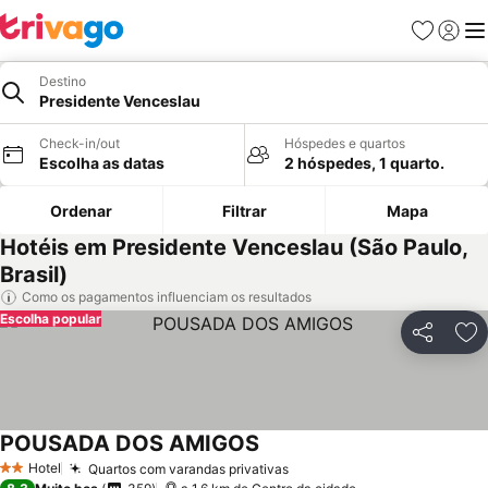
Favoritos
Iniciar
Me
Destino
Presidente Venceslau
Check-in/out
Hóspedes e quartos
Escolha as datas
2 hóspedes, 1 quarto.
Ordenar
Filtrar
Mapa
Hotéis em Presidente Venceslau (São Paulo,
Brasil)
Como os pagamentos influenciam os resultados
Escolha popular
Partilhar
Ad
POUSADA DOS AMIGOS
Hotel
Quartos com varandas privativas
2 Estrelas