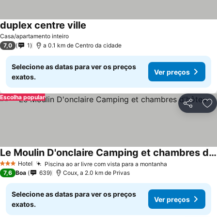
duplex centre ville
Casa/apartamento inteiro
7,0
1
a 0.1 km de Centro da cidade
Selecione as datas para ver os preços
Ver preços
exatos.
Escolha popular
Partilhar
Ad
Le Moulin D'onclaire Camping et chambres d'hôtes
Hotel
Piscina ao ar livre com vista para a montanha
3 Estrelas
7,6
Boa
639
Coux, a 2.0 km de Privas
Selecione as datas para ver os preços
Ver preços
exatos.