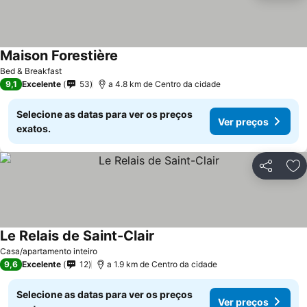
Maison Forestière
Bed & Breakfast
9,1
Excelente
53
a 4.8 km de Centro da cidade
Selecione as datas para ver os preços
Ver preços
exatos.
Partilhar
Ad
Le Relais de Saint-Clair
Casa/apartamento inteiro
9,6
Excelente
12
a 1.9 km de Centro da cidade
Selecione as datas para ver os preços
Ver preços