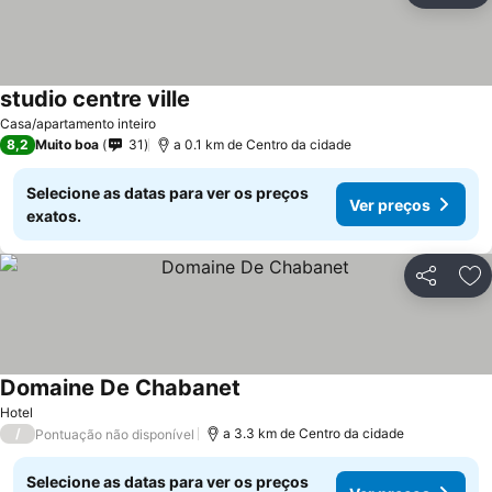
studio centre ville
Casa/apartamento inteiro
8,2
Muito boa
31
a 0.1 km de Centro da cidade
Selecione as datas para ver os preços
Ver preços
exatos.
Partilhar
Ad
Domaine De Chabanet
Hotel
/
a 3.3 km de Centro da cidade
Pontuação não disponível
Selecione as datas para ver os preços