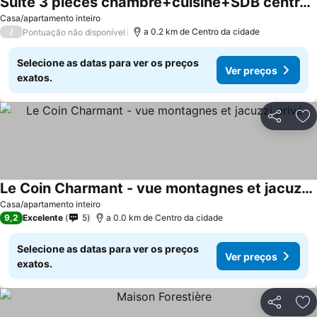
Suite 3 pièces chambre+cuisine+SDB centre ville
Casa/apartamento inteiro
/
a 0.2 km de Centro da cidade
Pontuação não disponível
Selecione as datas para ver os preços
Ver preços
exatos.
Partilhar
Ad
Le Coin Charmant - vue montagnes et jacuzzi privé
Casa/apartamento inteiro
9,2
Excelente
5
a 0.0 km de Centro da cidade
Selecione as datas para ver os preços
Ver preços
exatos.
Partilhar
Ad