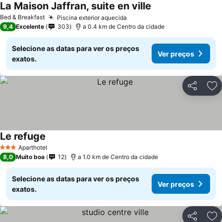
La Maison Jaffran, suite en ville
Bed & Breakfast
Piscina exterior aquecida
9,4
Excelente
303
a 0.4 km de Centro da cidade
Selecione as datas para ver os preços
Ver preços
exatos.
Partilhar
Ad
Le refuge
Aparthotel
3 Estrelas
8,0
Muito boa
12
a 1.0 km de Centro da cidade
Selecione as datas para ver os preços
Ver preços
exatos.
Partilhar
Ad