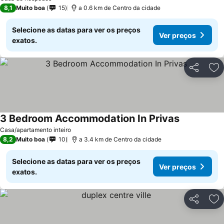
8,1
Muito boa
15
a 0.6 km de Centro da cidade
Selecione as datas para ver os preços
Ver preços
exatos.
Partilhar
Ad
3 Bedroom Accommodation In Privas
Casa/apartamento inteiro
8,2
Muito boa
10
a 3.4 km de Centro da cidade
Selecione as datas para ver os preços
Ver preços
exatos.
Partilhar
Ad