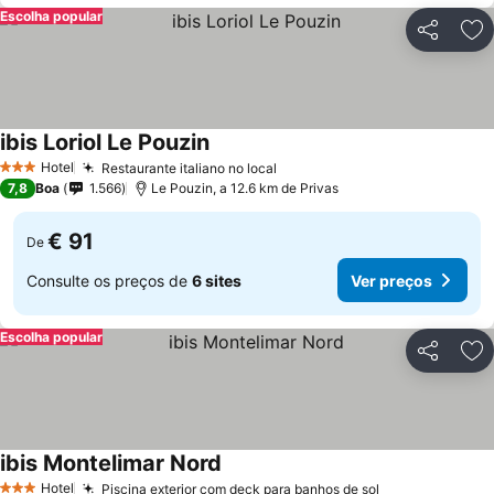
Escolha popular
Partilhar
Ad
ibis Loriol Le Pouzin
Hotel
Restaurante italiano no local
3 Estrelas
7,8
Boa
1.566
Le Pouzin, a 12.6 km de Privas
€ 91
De
Consulte os preços de
6 sites
Ver preços
Escolha popular
Partilhar
Ad
ibis Montelimar Nord
Hotel
Piscina exterior com deck para banhos de sol