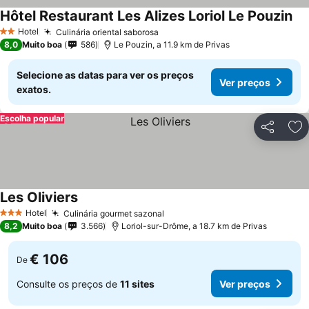
Hôtel Restaurant Les Alizes Loriol Le Pouzin
Hotel
Culinária oriental saborosa
2 Estrelas
8,0
Muito boa
586
Le Pouzin, a 11.9 km de Privas
Selecione as datas para ver os preços
Ver preços
exatos.
Escolha popular
Partilhar
Ad
Les Oliviers
Hotel
Culinária gourmet sazonal
3 Estrelas
8,2
Muito boa
3.566
Loriol-sur-Drôme, a 18.7 km de Privas
€ 106
De
Consulte os preços de
11 sites
Ver preços