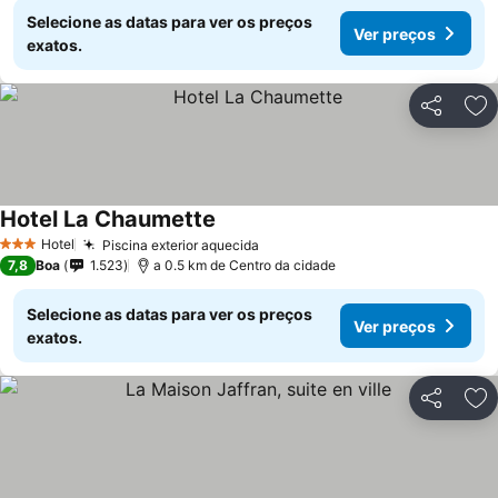
Selecione as datas para ver os preços
Ver preços
exatos.
Partilhar
Ad
Hotel La Chaumette
Hotel
Piscina exterior aquecida
3 Estrelas
7,8
Boa
1.523
a 0.5 km de Centro da cidade
Selecione as datas para ver os preços
Ver preços
exatos.
Partilhar
Ad