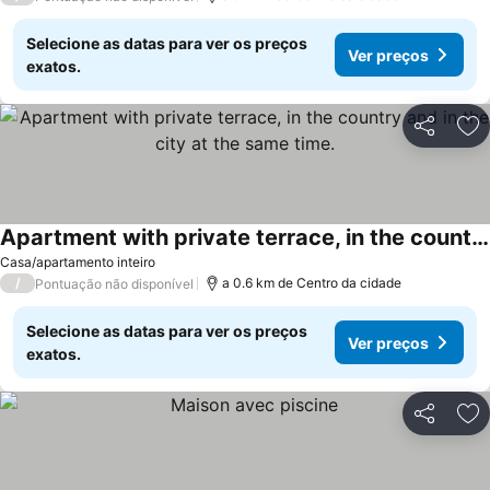
Selecione as datas para ver os preços
Ver preços
exatos.
Partilhar
Ad
Apartment with private terrace, in the country and in the city at the same time.
Casa/apartamento inteiro
/
a 0.6 km de Centro da cidade
Pontuação não disponível
Selecione as datas para ver os preços
Ver preços
exatos.
Partilhar
Ad