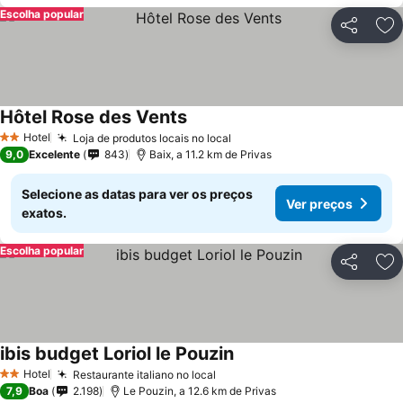
Escolha popular
Partilhar
Ad
Hôtel Rose des Vents
Hotel
Loja de produtos locais no local
2 Estrelas
9,0
Excelente
843
Baix, a 11.2 km de Privas
Selecione as datas para ver os preços
Ver preços
exatos.
Escolha popular
Partilhar
Ad
ibis budget Loriol le Pouzin
Hotel
Restaurante italiano no local
2 Estrelas
7,9
Boa
2.198
Le Pouzin, a 12.6 km de Privas