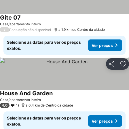
Gite 07
Casa/apartamento inteiro
/
a 1.9 km de Centro da cidade
Pontuação não disponível
Selecione as datas para ver os preços
Ver preços
exatos.
Partilhar
Ad
House And Garden
Casa/apartamento inteiro
4,0
1
a 0.4 km de Centro da cidade
Selecione as datas para ver os preços
Ver preços
exatos.