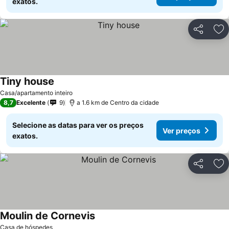
exatos.
Partilhar
Ad
Tiny house
Casa/apartamento inteiro
8,7
Excelente
9
a 1.6 km de Centro da cidade
Selecione as datas para ver os preços
Ver preços
exatos.
Partilhar
Ad
Moulin de Cornevis
Casa de hóspedes