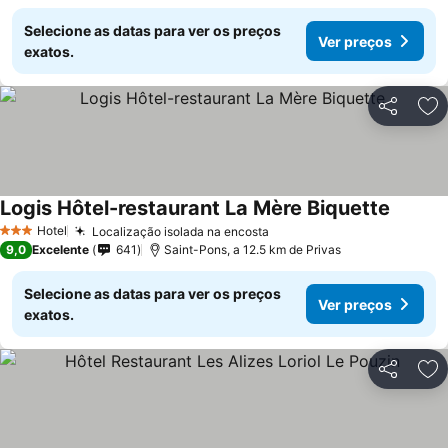
Selecione as datas para ver os preços
Ver preços
exatos.
Partilhar
Ad
Logis Hôtel-restaurant La Mère Biquette
Hotel
Localização isolada na encosta
3 Estrelas
9,0
Excelente
641
Saint-Pons, a 12.5 km de Privas
Selecione as datas para ver os preços
Ver preços
exatos.
Partilhar
Ad