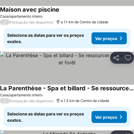
Maison avec piscine
Casa/apartamento inteiro
/
a 1.1 km de Centro da cidade
Pontuação não disponível
Selecione as datas para ver os preços
Ver preços
exatos.
Partilhar
Ad
La Parenthèse - Spa et billard - Se ressourcer entre ville et forêt
Casa/apartamento inteiro
/
a 1.3 km de Centro da cidade
Pontuação não disponível
Selecione as datas para ver os preços
Ver preços
exatos.