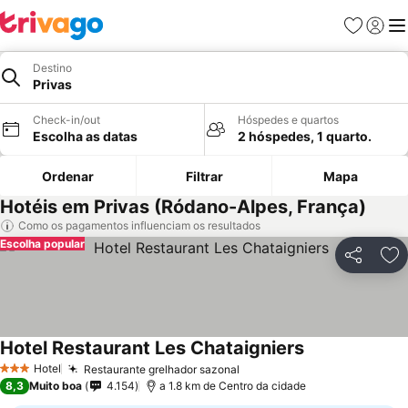
Favoritos
Iniciar
Me
Destino
Privas
Check-in/out
Hóspedes e quartos
Escolha as datas
2 hóspedes, 1 quarto.
Ordenar
Filtrar
Mapa
Hotéis em Privas (Ródano-Alpes, França)
Como os pagamentos influenciam os resultados
Escolha popular
Partilhar
Ad
Hotel Restaurant Les Chataigniers
Hotel
Restaurante grelhador sazonal
3 Estrelas
8,3
Muito boa
4.154
a 1.8 km de Centro da cidade