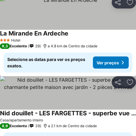
Partilhar
Ad
La Mirande En Ardeche
Hotel
3 Estrelas
9,3
Excelente
29
a 4.8 km de Centro da cidade
Selecione as datas para ver os preços
Ver preços
exatos.
Partilhar
Ad
Nid douillet - LES FARGETTES - superbe vue - charmante petite maison avec jardin - 2 pièces à Privas
Casa/apartamento inteiro
8,9
Excelente
39
a 2.1 km de Centro da cidade