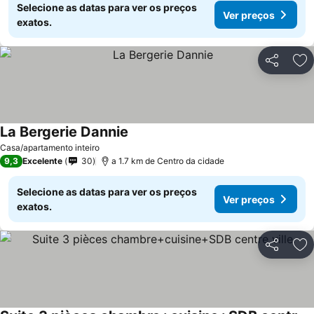
Selecione as datas para ver os preços
Ver preços
exatos.
Partilhar
Ad
La Bergerie Dannie
Casa/apartamento inteiro
9,3
Excelente
30
a 1.7 km de Centro da cidade
Selecione as datas para ver os preços
Ver preços
exatos.
Partilhar
Ad