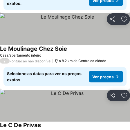
Ver preços
exatos.
Partilhar
Ad
Le Moulinage Chez Soie
Casa/apartamento inteiro
/
a 8.2 km de Centro da cidade
Pontuação não disponível
Selecione as datas para ver os preços
Ver preços
exatos.
Partilhar
Ad
Le C De Privas