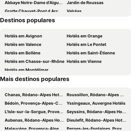
Abbaye Notre-Dame d'Aiguebelle
Jardin de Roussas
Grotte Chauvet-Pont d Arc
Valréas
Destinos populares
Le Petit Train du Vivarais
Jardin Zen d'Erik Borja
Hotéis em Avignon
Hotéis em Orange
Hotéis em Valence
Hotéis em Le Pontet
Hotéis em Bollène
Hotéis em Saint-Étienne
Hotéis em Chasse-sur-Rhône
Hotéis em Vienne
Hotéis em Montélimar
Mais destinos populares
Chanas, Ródano-Alpes Hotéis
Roussillon, Ródano-Alpes Hotéis
Bédoin, Provença-Alpes-Costa Azul Hotéis
Yssingeaux, Auvergne Hotéis
L'Isle-sur-la-Sorgue, Provença-Alpes-Costa Azul Hotéis
Seyssins, Ródano-Alpes Hotéis
Aubenas, Ródano-Alpes Hotéis
Dieulefit, Ródano-Alpes Hotéis
Malaucène, Provença-Alpes-Costa Azul Hotéis
Pernes-les-Fontaines, Provença-Alpes-Costa Azul Hotéis