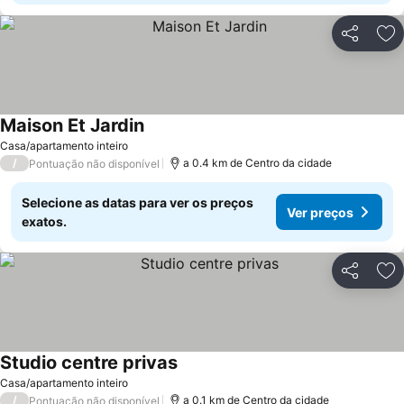
Partilhar
Ad
Maison Et Jardin
Casa/apartamento inteiro
/
a 0.4 km de Centro da cidade
Pontuação não disponível
Selecione as datas para ver os preços
Ver preços
exatos.
Partilhar
Ad
Studio centre privas
Casa/apartamento inteiro
/
a 0.1 km de Centro da cidade
Pontuação não disponível