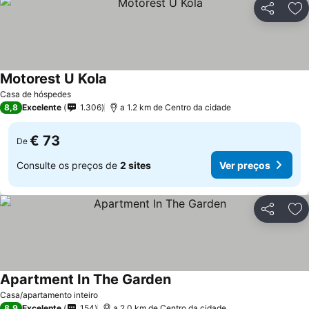
Partilhar
Ad
Motorest U Kola
Ver preços
Casa de hóspedes
8,8
Excelente
1.306
a 1.2 km de Centro da cidade
€ 73
De
Consulte os preços de
2 sites
Ver preços
Partilhar
Ad
Apartment In The Garden
Ver preços
Casa/apartamento inteiro
8,9
Excelente
154
a 2.0 km de Centro da cidade