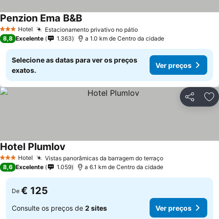
Penzion Ema B&B
Ver preços
Hotel
Estacionamento privativo no pátio
Ver preços
3 Estrelas
8,8
Excelente
1.363
a 1.0 km de Centro da cidade
Selecione as datas para ver os preços
Ver preços
exatos.
Partilhar
Ad
Hotel Plumlov
Ver preços
Hotel
Vistas panorâmicas da barragem do terraço
Ver preços
3 Estrelas
8,6
Excelente
1.059
a 6.1 km de Centro da cidade
€ 125
De
Consulte os preços de
2 sites
Ver preços