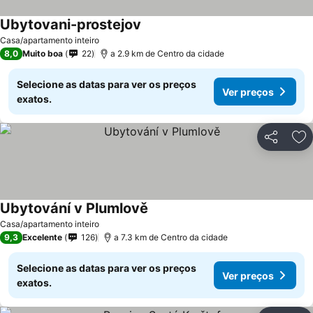
Ubytovani-prostejov
Ver preços
Casa/apartamento inteiro
8,0
Muito boa
22
a 2.9 km de Centro da cidade
Selecione as datas para ver os preços
Ver preços
exatos.
Partilhar
Ad
Ubytování v Plumlově
Ver preços
Casa/apartamento inteiro
9,3
Excelente
126
a 7.3 km de Centro da cidade
Selecione as datas para ver os preços
Ver preços
exatos.