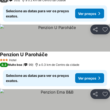
7,3
555
a 0.2 km de Centro da cidade
Selecione as datas para ver os preços
Ver preços
exatos.
Partilhar
Ad
Penzion U Paroháče
Ver preços
Hotel
3 Estrelas
8,3
Muito boa
99
a 0.3 km de Centro da cidade
Selecione as datas para ver os preços
Ver preços
exatos.
Partilhar
Ad