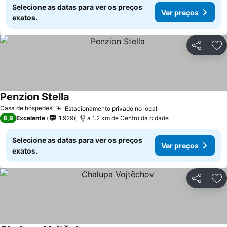
Selecione as datas para ver os preços
Ver preços
exatos.
Partilhar
Ad
Penzion Stella
Ver preços
Casa de hóspedes
Estacionamento privado no local
Ver preços
8,9
Excelente
1.929
a 1.2 km de Centro da cidade
Selecione as datas para ver os preços
Ver preços
exatos.
Partilhar
Ad