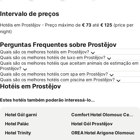
animais
estaciona
mento
Intervalo de preços
Hotéis em Prostějov -
Preço máximo
de
‎€ 73
até
‎€ 125
(price per
night)
Perguntas Frequentes sobre Prostějov
Quais são os melhores hotéis em Prostějov?
Quais são os melhores hotéis de luxo em Prostějov?
Quais são os melhores hotéis que aceitam animais de estimação em
Prostějov?
Quais são os melhores hotéis com spa em Prostějov?
Quais são os melhores hotéis com piscina em Prostějov?
Hotéis em Prostějov
Estes hotéis também poderão interessá-lo...
Hotel Gól garni
Comfort Hotel Olomouc Centre
Hotel Palác
Hotel Gól Prostějov
Hotel Trinity
OREA Hotel Arigone Olomouc