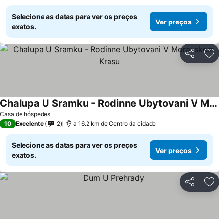
Selecione as datas para ver os preços
Ver preços
exatos.
Partilhar
Ad
Chalupa U Sramku - Rodinne Ubytovani V Moravskem Krasu
Ver preços
Casa de hóspedes
10
Excelente
2
a 16.2 km de Centro da cidade
Selecione as datas para ver os preços
Ver preços
exatos.
Partilhar
Ad