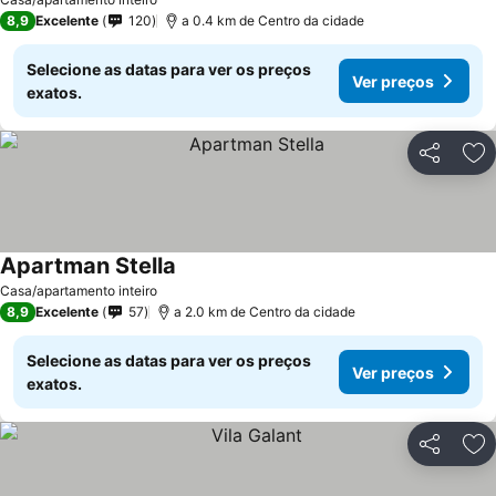
8,9
Excelente
120
a 0.4 km de Centro da cidade
Selecione as datas para ver os preços
Ver preços
exatos.
Partilhar
Ad
Apartman Stella
Ver preços
Casa/apartamento inteiro
8,9
Excelente
57
a 2.0 km de Centro da cidade
Selecione as datas para ver os preços
Ver preços
exatos.
Partilhar
Ad