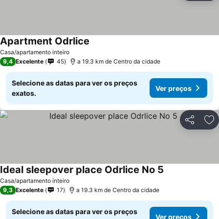
Apartment Odrlice
Ver preços
Casa/apartamento inteiro
9,4
Excelente
45
a 19.3 km de Centro da cidade
Selecione as datas para ver os preços
Ver preços
exatos.
Partilhar
Ad
Ideal sleepover place Odrlice No 5
Ver preços
Casa/apartamento inteiro
9,3
Excelente
17
a 19.3 km de Centro da cidade
Selecione as datas para ver os preços
Ver preços