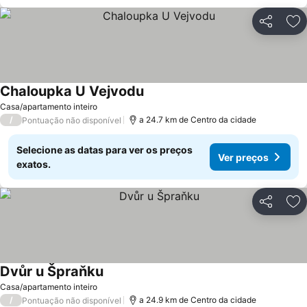
Partilhar
Ad
Chaloupka U Vejvodu
Ver preços
Casa/apartamento inteiro
/
a 24.7 km de Centro da cidade
Pontuação não disponível
Selecione as datas para ver os preços
Ver preços
exatos.
Partilhar
Ad
Dvůr u Špraňku
Ver preços
Casa/apartamento inteiro
/
a 24.9 km de Centro da cidade
Pontuação não disponível