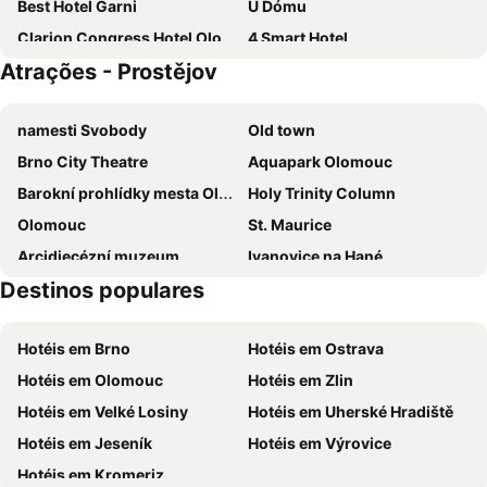
Best Hotel Garni
U Dómu
Clarion Congress Hotel Olomouc
4 Smart Hotel
Atrações - Prostějov
namesti Svobody
Old town
Brno City Theatre
Aquapark Olomouc
Barokní prohlídky mesta Olomouce
Holy Trinity Column
Olomouc
St. Maurice
Arcidiecézní muzeum
Ivanovice na Hané
Destinos populares
Ubytování v Moravském krasu Baldovec
Masarykov square
Vodni nadrz Kacenec
Malenovice Castle
Hotéis em Brno
Hotéis em Ostrava
Airport Brno
Bowling Brno
Hotéis em Olomouc
Hotéis em Zlin
Kongresové centrum Zlín
ZOO park and Dinopark Vyškov
Hotéis em Velké Losiny
Hotéis em Uherské Hradiště
Buchlov
Ski areál Tesák
Hotéis em Jeseník
Hotéis em Výrovice
Hotéis em Kromeriz