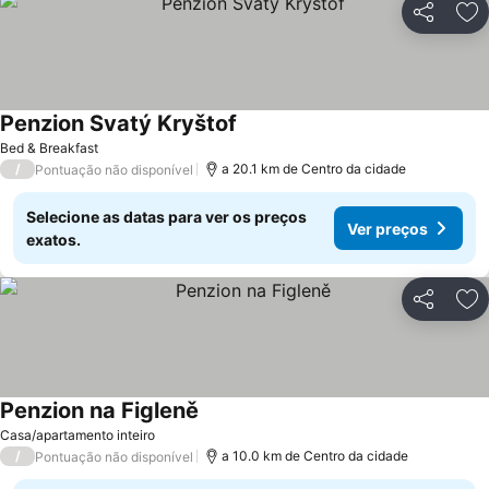
Partilhar
Ad
Penzion Svatý Kryštof
Ver preços
Bed & Breakfast
/
a 20.1 km de Centro da cidade
Pontuação não disponível
Selecione as datas para ver os preços
Ver preços
exatos.
Partilhar
Ad
Penzion na Figleně
Ver preços
Casa/apartamento inteiro
/
a 10.0 km de Centro da cidade
Pontuação não disponível