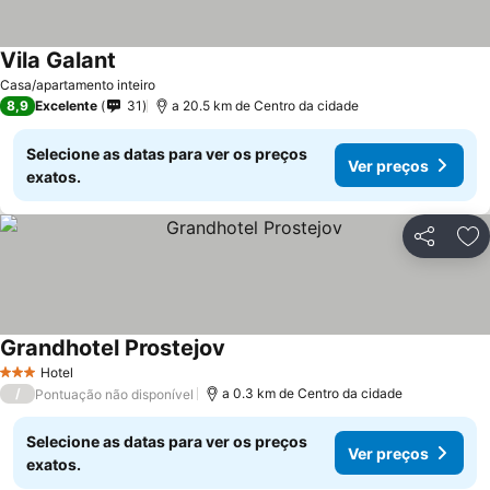
Vila Galant
Ver preços
Casa/apartamento inteiro
8,9
Excelente
31
a 20.5 km de Centro da cidade
Selecione as datas para ver os preços
Ver preços
exatos.
Partilhar
Ad
Grandhotel Prostejov
Ver preços
Hotel
3 Estrelas
/
a 0.3 km de Centro da cidade
Pontuação não disponível
Selecione as datas para ver os preços
Ver preços
exatos.