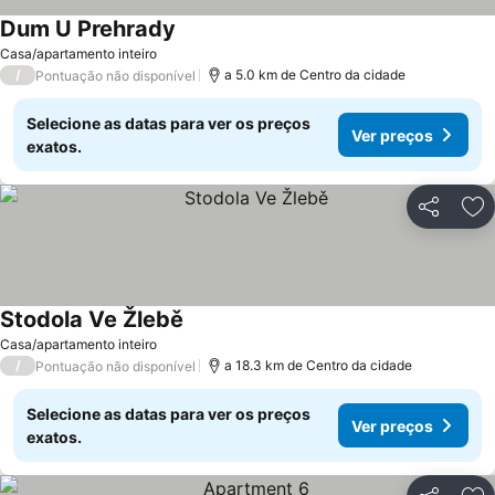
Dum U Prehrady
Ver preços
Casa/apartamento inteiro
/
a 5.0 km de Centro da cidade
Pontuação não disponível
Selecione as datas para ver os preços
Ver preços
exatos.
Partilhar
Ad
Stodola Ve Žlebě
Ver preços
Casa/apartamento inteiro
/
a 18.3 km de Centro da cidade
Pontuação não disponível
Selecione as datas para ver os preços
Ver preços
exatos.