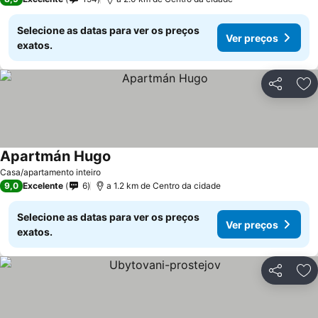
Selecione as datas para ver os preços
Ver preços
exatos.
Partilhar
Ad
Apartmán Hugo
Ver preços
Casa/apartamento inteiro
9,0
Excelente
6
a 1.2 km de Centro da cidade
Selecione as datas para ver os preços
Ver preços
exatos.
Partilhar
Ad