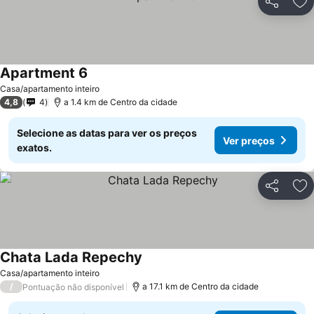
Partilhar
Ad
Apartment 6
Ver preços
Casa/apartamento inteiro
4,8
4
a 1.4 km de Centro da cidade
Selecione as datas para ver os preços
Ver preços
exatos.
Partilhar
Ad
Chata Lada Repechy
Ver preços
Casa/apartamento inteiro
/
a 17.1 km de Centro da cidade
Pontuação não disponível