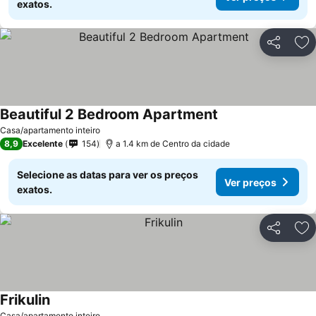
exatos.
Partilhar
Ad
Beautiful 2 Bedroom Apartment
Ver preços
Casa/apartamento inteiro
8,9
Excelente
154
a 1.4 km de Centro da cidade
Selecione as datas para ver os preços
Ver preços
exatos.
Partilhar
Ad
Frikulin
Ver preços
Casa/apartamento inteiro