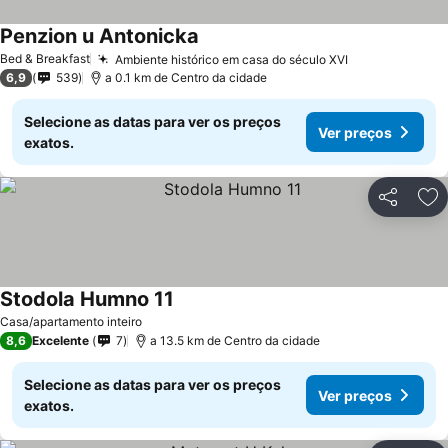
Penzion u Antonicka
Ver preços
Bed & Breakfast
Ambiente histórico em casa do século XVI
Ver preços
6,9
539
a 0.1 km de Centro da cidade
Selecione as datas para ver os preços
Ver preços
exatos.
Partilhar
Ad
Stodola Humno 11
Ver preços
Casa/apartamento inteiro
8,6
Excelente
7
a 13.5 km de Centro da cidade
Selecione as datas para ver os preços
Ver preços
exatos.