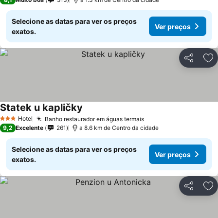
Selecione as datas para ver os preços
Ver preços
exatos.
Partilhar
Ad
Statek u kapličky
Ver preços
Hotel
Banho restaurador em águas termais
Ver preços
3 Estrelas
9,2
Excelente
261
a 8.6 km de Centro da cidade
Selecione as datas para ver os preços
Ver preços
exatos.
Partilhar
Ad