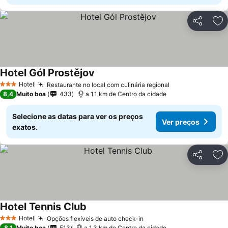
Partilhar
Ad
Hotel Gól Prostějov
Ver preços
Hotel
Restaurante no local com culinária regional
Ver preços
3 Estrelas
8,4
Muito boa
433
a 1.1 km de Centro da cidade
Selecione as datas para ver os preços
Ver preços
exatos.
Partilhar
Ad
Hotel Tennis Club
Ver preços
Hotel
Opções flexíveis de auto check-in
Ver preços
3 Estrelas
8,1
Muito boa
513
a 1.3 km de Centro da cidade