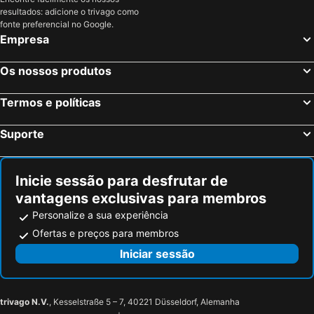
Jeseník, Olomouc Hotéis
Kromeriz, Zlín Hotéis
resultados: adicione o trivago como
Praga, Praga Hotéis
Karlovy Vary, Carlsbad Hotéis
fonte preferencial no Google.
Empresa
Jindřichův Hradec, Boêmia do Sul Hotéis
Cidade de Pilsen, Pilsen Hotéis
Mariánské Lázně, Carlsbad Hotéis
Cesky Krumlov / Krumau, Boêmia do Sul Hotéis
Os nossos produtos
Termos e políticas
Suporte
Inicie sessão para desfrutar de
vantagens exclusivas para membros
Personalize a sua experiência
Ofertas e preços para membros
Iniciar sessão
trivago N.V.
, Kesselstraße 5 – 7, 40221 Düsseldorf, Alemanha