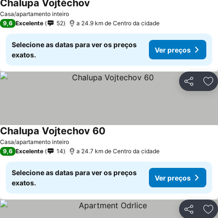
Chalupa Vojtěchov
Ver preços
Casa/apartamento inteiro
9,6
Excelente
52
a 24.9 km de Centro da cidade
Selecione as datas para ver os preços
Ver preços
exatos.
Partilhar
Ad
Chalupa Vojtechov 60
Ver preços
Casa/apartamento inteiro
9,6
Excelente
14
a 24.7 km de Centro da cidade
Selecione as datas para ver os preços
Ver preços
exatos.
Partilhar
Ad