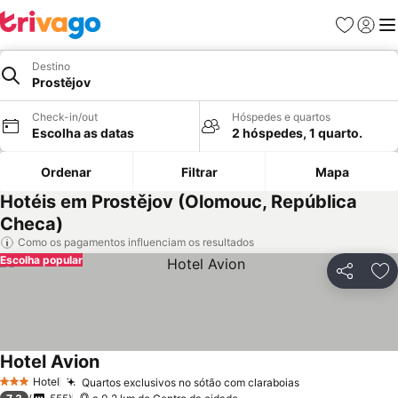
Favoritos
Iniciar
Me
Destino
Prostějov
Check-in/out
Hóspedes e quartos
Escolha as datas
2 hóspedes, 1 quarto.
Ordenar
Filtrar
Mapa
Hotéis em Prostějov (Olomouc, República
Checa)
Como os pagamentos influenciam os resultados
Escolha popular
Partilhar
Ad
Hotel Avion
Ver preços
Hotel
Quartos exclusivos no sótão com claraboias
Ver preços
3 Estrelas