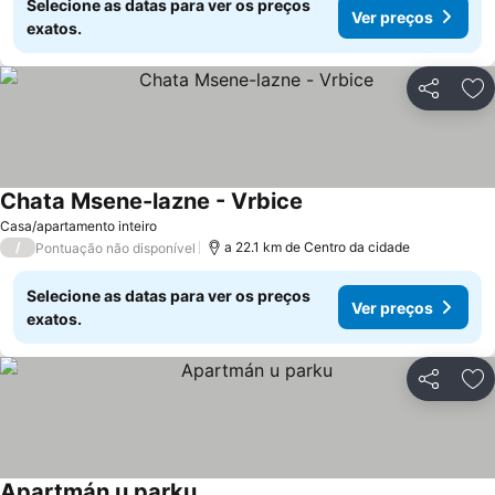
Selecione as datas para ver os preços
Ver preços
exatos.
Partilhar
Ad
Chata Msene-lazne - Vrbice
Ver preços
Casa/apartamento inteiro
/
a 22.1 km de Centro da cidade
Pontuação não disponível
Selecione as datas para ver os preços
Ver preços
exatos.
Partilhar
Ad
Apartmán u parku