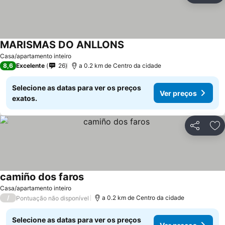
MARISMAS DO ANLLONS
Casa/apartamento inteiro
8,6
Excelente
26
a 0.2 km de Centro da cidade
Selecione as datas para ver os preços
Ver preços
exatos.
Partilhar
Ad
camiño dos faros
Casa/apartamento inteiro
/
a 0.2 km de Centro da cidade
Pontuação não disponível
Selecione as datas para ver os preços