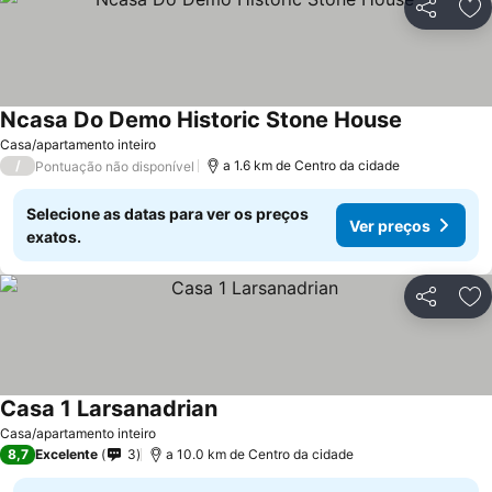
Partilhar
Ad
Ncasa Do Demo Historic Stone House
Casa/apartamento inteiro
/
a 1.6 km de Centro da cidade
Pontuação não disponível
Selecione as datas para ver os preços
Ver preços
exatos.
Partilhar
Ad
Casa 1 Larsanadrian
Casa/apartamento inteiro
8,7
Excelente
3
a 10.0 km de Centro da cidade