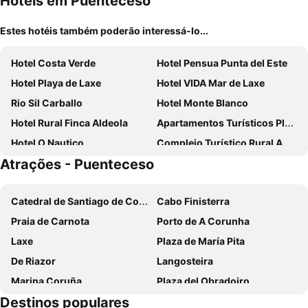
Hotéis em Puenteceso
Estes hotéis também poderão interessá-lo...
Hotel Costa Verde
Hotel Pensua Punta del Este
Hotel Playa de Laxe
Hotel VIDA Mar de Laxe
Rio Sil Carballo
Hotel Monte Blanco
Hotel Rural Finca Aldeola
Apartamentos Turísticos Playa de Osmo
Hotel O Nautico
Complejo Turístico Rural A TORRE DE LAXE
Atrações - Puenteceso
Pensión Teyma
Pazo do souto
Piso Don Ramón
Fonte Do Fraile
Catedral de Santiago de Compostela
Cabo Finisterra
Hotel Rustico Casa Do Vento
Balneario de Carballo
Praia de Carnota
Porto de A Corunha
Laxe
Plaza de María Pita
De Riazor
Langosteira
Marina Coruña
Plaza del Obradoiro
Destinos populares
Cidade Velha
Coliseum