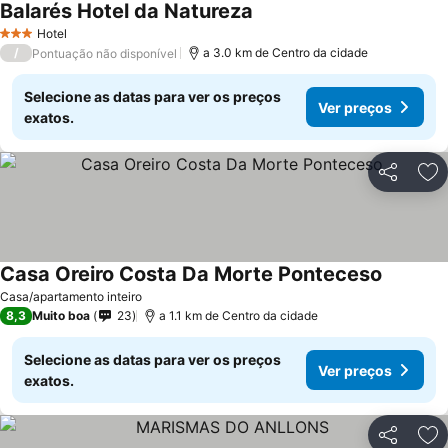
Balarés Hotel da Natureza
Hotel
3 Estrelas
/
a 3.0 km de Centro da cidade
Pontuação não disponível
Selecione as datas para ver os preços
Ver preços
exatos.
Partilhar
Ad
Casa Oreiro Costa Da Morte Ponteceso
Casa/apartamento inteiro
8,3
Muito boa
23
a 1.1 km de Centro da cidade
Selecione as datas para ver os preços
Ver preços
exatos.
Partilhar
Ad