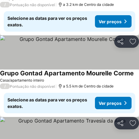
/
a 3.2 km de Centro da cidade
Pontuação não disponível
Selecione as datas para ver os preços
Ver preços
exatos.
Partilhar
Ad
Grupo Gontad Apartamento Mourelle Corme
Casa/apartamento inteiro
/
a 5.5 km de Centro da cidade
Pontuação não disponível
Selecione as datas para ver os preços
Ver preços
exatos.
Partilhar
Ad