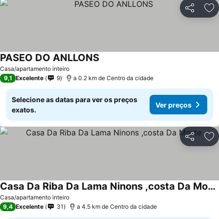
Partilhar
Ad
PASEO DO ANLLONS
Casa/apartamento inteiro
9,1
Excelente
9
a 0.2 km de Centro da cidade
Selecione as datas para ver os preços
Ver preços
exatos.
Partilhar
Ad
Casa Da Riba Da Lama Ninons ,costa Da Morte
Casa/apartamento inteiro
9,4
Excelente
31
a 4.5 km de Centro da cidade