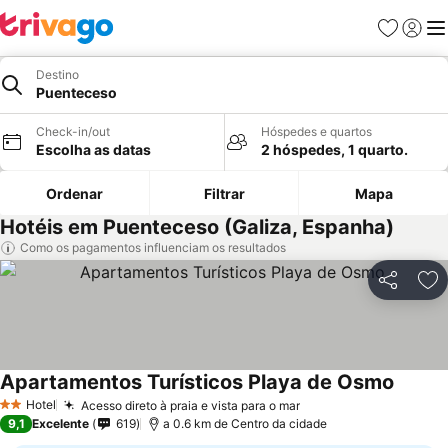
Favoritos
Iniciar
Me
Destino
Puenteceso
Check-in/out
Hóspedes e quartos
Escolha as datas
2 hóspedes, 1 quarto.
Ordenar
Filtrar
Mapa
Hotéis em Puenteceso (Galiza, Espanha)
Como os pagamentos influenciam os resultados
Partilhar
Ad
Apartamentos Turísticos Playa de Osmo
Hotel
Acesso direto à praia e vista para o mar
2 Estrelas
9,1
Excelente
619
a 0.6 km de Centro da cidade