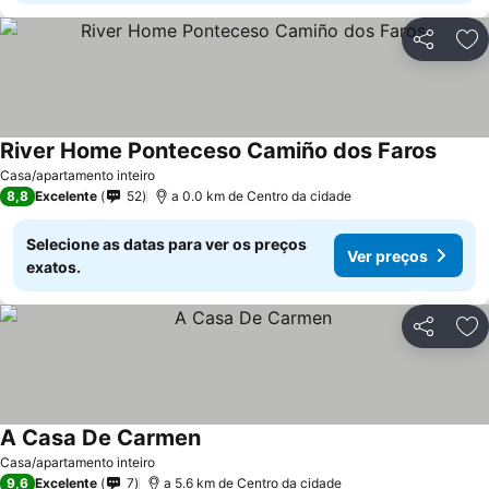
Partilhar
Ad
River Home Ponteceso Camiño dos Faros
Casa/apartamento inteiro
8,8
Excelente
52
a 0.0 km de Centro da cidade
Selecione as datas para ver os preços
Ver preços
exatos.
Partilhar
Ad
A Casa De Carmen
Casa/apartamento inteiro
9,6
Excelente
7
a 5.6 km de Centro da cidade