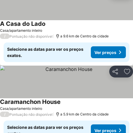
A Casa do Lado
Casa/apartamento inteiro
/
a 9.6 km de Centro da cidade
Pontuação não disponível
Selecione as datas para ver os preços
Ver preços
exatos.
Partilhar
Ad
Caramanchon House
Casa/apartamento inteiro
/
a 5.9 km de Centro da cidade
Pontuação não disponível
Selecione as datas para ver os preços
Ver preços