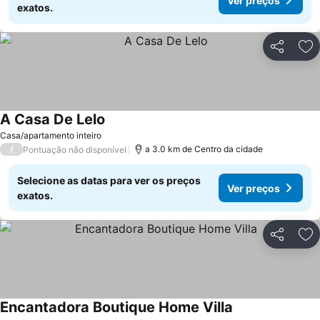
Ver preços
exatos.
Partilhar
Ad
A Casa De Lelo
Casa/apartamento inteiro
/
a 3.0 km de Centro da cidade
Pontuação não disponível
Selecione as datas para ver os preços
Ver preços
exatos.
Partilhar
Ad
Encantadora Boutique Home Villa