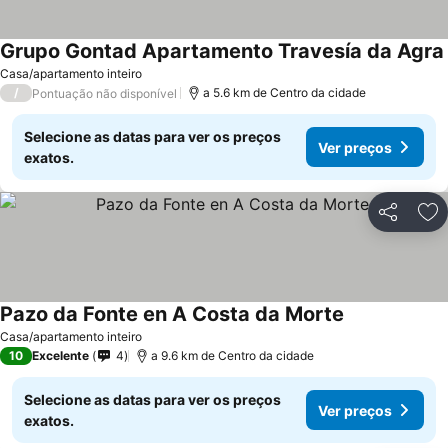
Grupo Gontad Apartamento Travesía da Agra
Casa/apartamento inteiro
/
a 5.6 km de Centro da cidade
Pontuação não disponível
Selecione as datas para ver os preços
Ver preços
exatos.
Partilhar
Ad
Pazo da Fonte en A Costa da Morte
Casa/apartamento inteiro
10
Excelente
4
a 9.6 km de Centro da cidade
Selecione as datas para ver os preços
Ver preços
exatos.