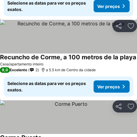
Selecione as datas para ver os preços
Ver preços
exatos.
Partilhar
Ad
Recuncho de Corme, a 100 metros de la playa
Casa/apartamento inteiro
9,0
Excelente
2
a 5.5 km de Centro da cidade
Selecione as datas para ver os preços
Ver preços
exatos.
Partilhar
Ad