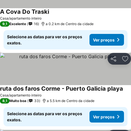
A Cova Do Traski
Casa/apartamento inteiro
9,1
Excelente
16
a 0.2 km de Centro da cidade
Selecione as datas para ver os preços
Ver preços
exatos.
Partilhar
Ad
ruta dos faros Corme - Puerto Galicia playa
Casa/apartamento inteiro
8,1
Muito boa
33
a 5.5 km de Centro da cidade
Selecione as datas para ver os preços
Ver preços
exatos.