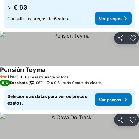
€ 63
De
Consulte os preços de
6 sites
Ver preços
Partilhar
Ad
Pensión Teyma
Hotel
Bar e restaurante no local
2 Estrelas
8,6
Excelente
967
a 0.6 km de Centro da cidade
Selecione as datas para ver os preços
Ver preços
exatos.
Partilhar
Ad