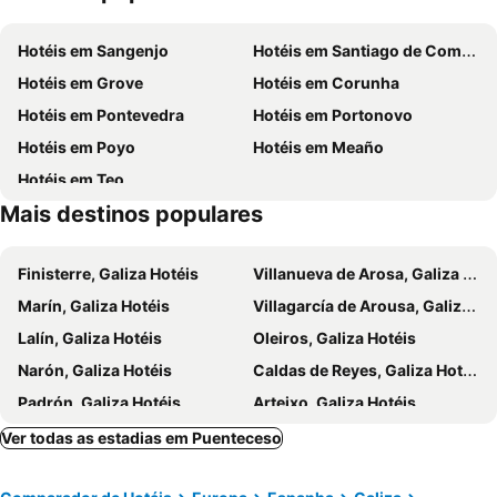
Passeio Marítimo de A Corunha
EXPOCoruña
Hotéis em Sangenjo
Hotéis em Santiago de Compostela
Praia de San Amaro
Bastiagueiro
Hotéis em Grove
Hotéis em Corunha
Estación de autobuses
Estadio Municipal de Riazor
Hotéis em Pontevedra
Hotéis em Portonovo
Festas do Apóstolo Santiago
Plaza de la Quintana
Hotéis em Poyo
Hotéis em Meaño
Balarés
Area das Vacas
Hotéis em Teo
Porto de Corme
Museo de Arte Contemporáneo Costa da Morte
Mais destinos populares
Barizo
Casa do Arco
Beo
Seaia
Finisterre, Galiza Hotéis
Villanueva de Arosa, Galiza Hotéis
Barreira
Atlántico
Marín, Galiza Hotéis
Villagarcía de Arousa, Galiza Hotéis
Quenxe
Zalaeta
Lalín, Galiza Hotéis
Oleiros, Galiza Hotéis
Aquapark
Obelisco Millenium
Narón, Galiza Hotéis
Caldas de Reyes, Galiza Hotéis
Albergue de Peregrinos de Fisterra
Padrón, Galiza Hotéis
Arteixo, Galiza Hotéis
Ames, Galiza Hotéis
Ferrol, Galiza Hotéis
Ver todas as estadias em Puenteceso
Silleda, Galiza Hotéis
Guitiriz, Galiza Hotéis