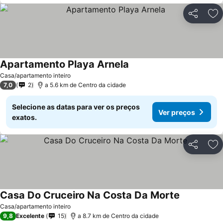
Partilhar
Ad
Apartamento Playa Arnela
Casa/apartamento inteiro
7,0
2
a 5.6 km de Centro da cidade
Selecione as datas para ver os preços
Ver preços
exatos.
Partilhar
Ad
Casa Do Cruceiro Na Costa Da Morte
Casa/apartamento inteiro
9,8
Excelente
15
a 8.7 km de Centro da cidade