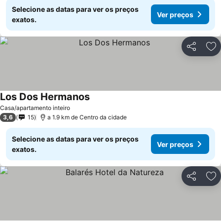
Selecione as datas para ver os preços
Ver preços
exatos.
Partilhar
Ad
Los Dos Hermanos
Casa/apartamento inteiro
3,6
15
a 1.9 km de Centro da cidade
Selecione as datas para ver os preços
Ver preços
exatos.
Partilhar
Ad