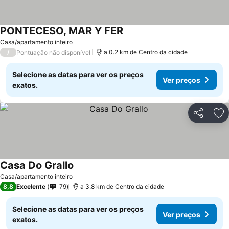
PONTECESO, MAR Y FER
Casa/apartamento inteiro
/
a 0.2 km de Centro da cidade
Pontuação não disponível
Selecione as datas para ver os preços
Ver preços
exatos.
Partilhar
Ad
Casa Do Grallo
Casa/apartamento inteiro
8,8
Excelente
79
a 3.8 km de Centro da cidade
Selecione as datas para ver os preços
Ver preços
exatos.