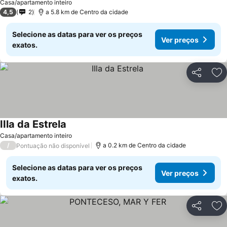
Casa/apartamento inteiro
4,5
2
a 5.8 km de Centro da cidade
Selecione as datas para ver os preços
Ver preços
exatos.
Partilhar
Ad
IIla da Estrela
Casa/apartamento inteiro
/
a 0.2 km de Centro da cidade
Pontuação não disponível
Selecione as datas para ver os preços
Ver preços
exatos.
Partilhar
Ad