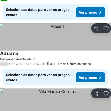
Selecione as datas para ver os preços
Ver preços
exatos.
Partilhar
Ad
Aduana
Casa/apartamento inteiro
/
a 0.2 km de Centro da cidade
Pontuação não disponível
Selecione as datas para ver os preços
Ver preços
exatos.
Partilhar
Ad