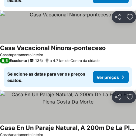
exatos.
Partilhar
Ad
Casa Vacacional Ninons-ponteceso
Casa/apartamento inteiro
9,5
Excelente
136
a 4.7 km de Centro da cidade
Selecione as datas para ver os preços
Ver preços
exatos.
Partilhar
Ad
Casa En Un Paraje Natural, A 200m De La Playa En Plena Costa Da Morte
Casa/apartamento inteiro