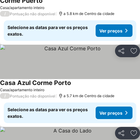
Corme Puerto
Casa/apartamento inteiro
/
a 5.8 km de Centro da cidade
Pontuação não disponível
Selecione as datas para ver os preços
Ver preços
exatos.
Partilhar
Ad
Casa Azul Corme Porto
Casa/apartamento inteiro
/
a 5.7 km de Centro da cidade
Pontuação não disponível
Selecione as datas para ver os preços
Ver preços
exatos.
Partilhar
Ad