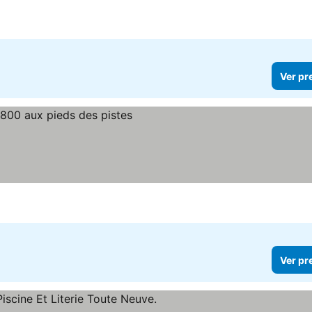
Ver pr
Ver pr