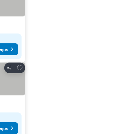
eços
Adicionar aos favoritos
Partilhar
eços