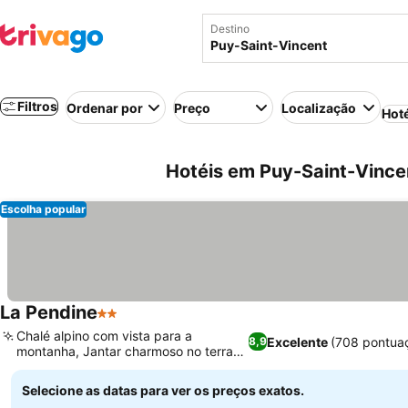
Destino
Filtros
Ordenar por
Preço
Localização
Hot
Hotéis em Puy-Saint-Vince
Escolha popular
La Pendine
2 Estrelas
Chalé alpino com vista para a
Excelente
(708 pontua
8,9
montanha, Jantar charmoso no terraço
do jardim
Selecione as datas para ver os preços exatos.