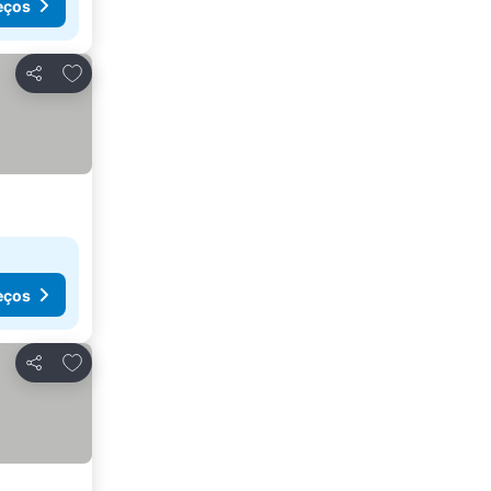
eços
Adicionar aos favoritos
Partilhar
eços
Adicionar aos favoritos
Partilhar