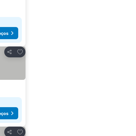
eços
Adicionar aos favoritos
Partilhar
eços
Adicionar aos favoritos
Partilhar