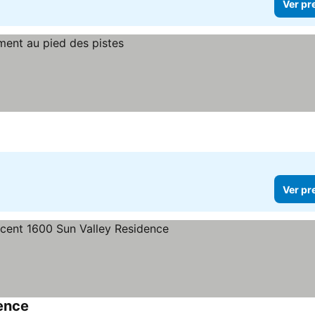
Ver pr
Ver pr
ence