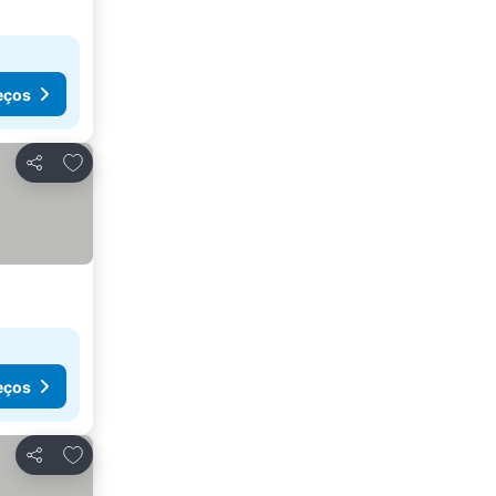
eços
Adicionar aos favoritos
Partilhar
eços
Adicionar aos favoritos
Partilhar