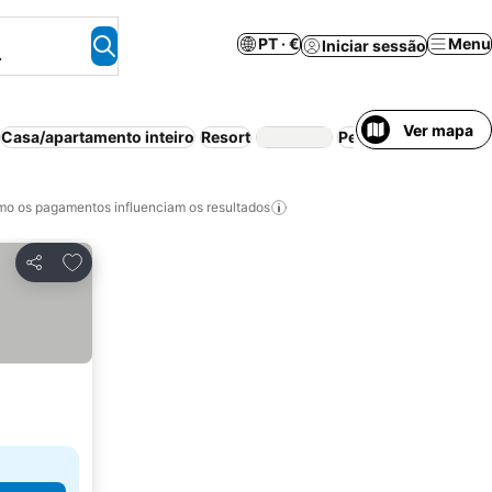
PT · €
Menu
Iniciar sessão
.
Ver mapa
Casa/apartamento inteiro
Resort
Pequeno-almoço inc
o os pagamentos influenciam os resultados
Adicionar aos favoritos
Partilhar