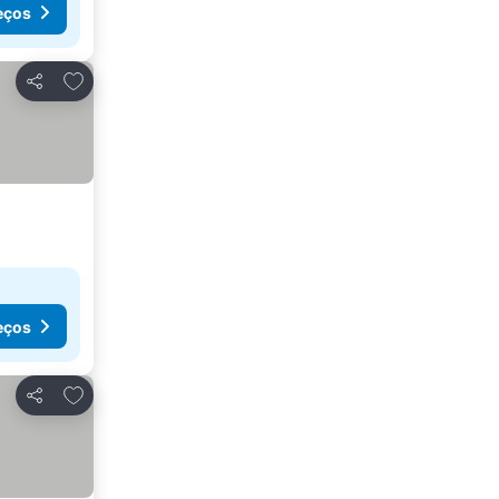
eços
Adicionar aos favoritos
Partilhar
eços
Adicionar aos favoritos
Partilhar