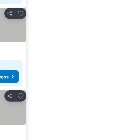
Adicionar aos favoritos
Partilhar
eços
Adicionar aos favoritos
Partilhar