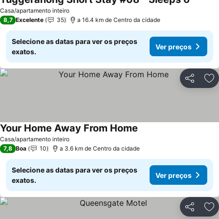
Casa/apartamento inteiro
8,7
Excelente
35
a 16.4 km de Centro da cidade
Selecione as datas para ver os preços
Ver preços
exatos.
Partilhar
Ad
Your Home Away From Home
Casa/apartamento inteiro
7,8
Boa
10
a 3.6 km de Centro da cidade
Selecione as datas para ver os preços
Ver preços
exatos.
Partilhar
Ad