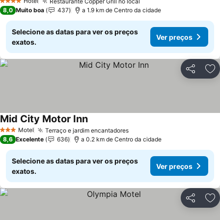
Hotel
Restaurante Copper Grill no local
4 Estrelas
8,0
Muito boa
437
a 1.9 km de Centro da cidade
Selecione as datas para ver os preços
Ver preços
exatos.
Partilhar
Ad
Mid City Motor Inn
Motel
Terraço e jardim encantadores
3 Estrelas
8,6
Excelente
636
a 0.2 km de Centro da cidade
Selecione as datas para ver os preços
Ver preços
exatos.
Partilhar
Ad