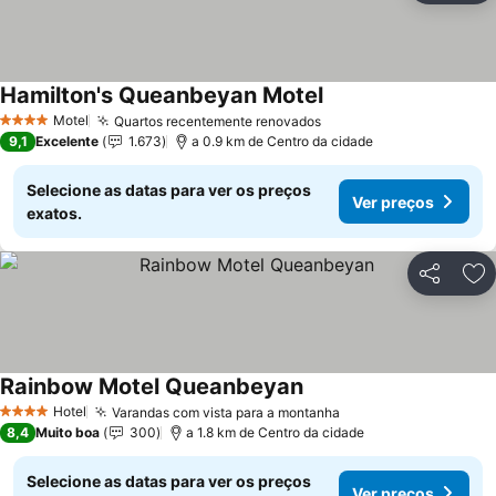
Hamilton's Queanbeyan Motel
Motel
Quartos recentemente renovados
4 Estrelas
9,1
Excelente
1.673
a 0.9 km de Centro da cidade
Selecione as datas para ver os preços
Ver preços
exatos.
Partilhar
Ad
Rainbow Motel Queanbeyan
Hotel
Varandas com vista para a montanha
4 Estrelas
8,4
Muito boa
300
a 1.8 km de Centro da cidade
Selecione as datas para ver os preços
Ver preços