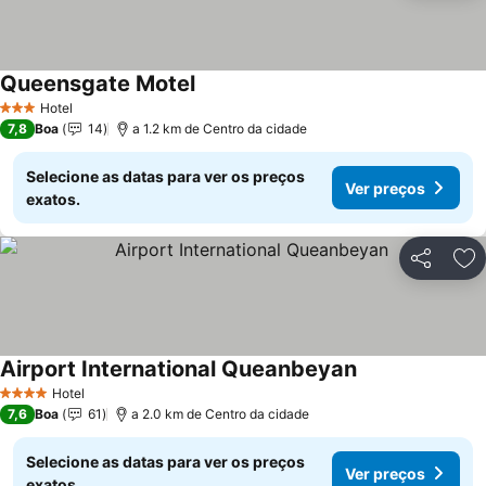
Queensgate Motel
Hotel
3 Estrelas
7,8
Boa
14
a 1.2 km de Centro da cidade
Selecione as datas para ver os preços
Ver preços
exatos.
Partilhar
Ad
Airport International Queanbeyan
Hotel
4 Estrelas
7,6
Boa
61
a 2.0 km de Centro da cidade
Selecione as datas para ver os preços
Ver preços
exatos.