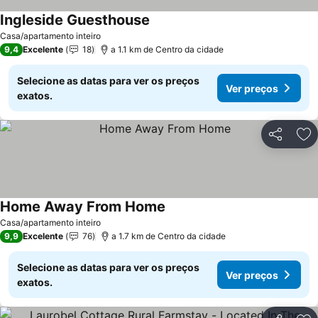
Ingleside Guesthouse
Casa/apartamento inteiro
9,4
Excelente
18
a 1.1 km de Centro da cidade
Selecione as datas para ver os preços
Ver preços
exatos.
Partilhar
Ad
Home Away From Home
Casa/apartamento inteiro
9,9
Excelente
76
a 1.7 km de Centro da cidade
Selecione as datas para ver os preços
Ver preços
exatos.