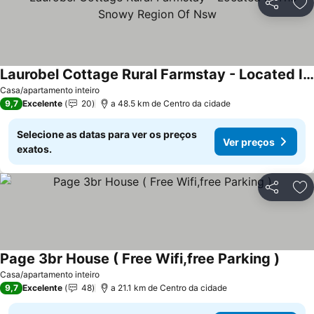
Partilhar
Ad
Laurobel Cottage Rural Farmstay - Located In The Snowy Region Of Nsw
Casa/apartamento inteiro
9,7
Excelente
20
a 48.5 km de Centro da cidade
Selecione as datas para ver os preços
Ver preços
exatos.
Partilhar
Ad
Page 3br House ( Free Wifi,free Parking )
Casa/apartamento inteiro
9,7
Excelente
48
a 21.1 km de Centro da cidade