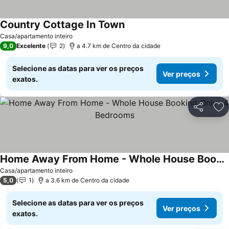
Country Cottage In Town
Casa/apartamento inteiro
9,0
Excelente
2
a 4.7 km de Centro da cidade
Selecione as datas para ver os preços
Ver preços
exatos.
Partilhar
Ad
Home Away From Home - Whole House Booking Only -4 Bedrooms
Casa/apartamento inteiro
5,0
1
a 3.6 km de Centro da cidade
Selecione as datas para ver os preços
Ver preços
exatos.