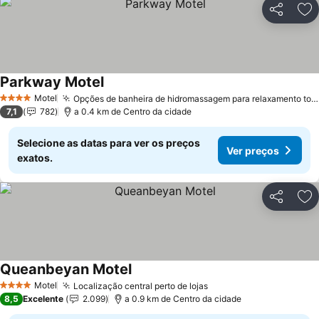
Partilhar
Ad
Parkway Motel
Motel
Opções de banheira de hidromassagem para relaxamento total
4 Estrelas
7,1
782
a 0.4 km de Centro da cidade
Selecione as datas para ver os preços
Ver preços
exatos.
Partilhar
Ad
Queanbeyan Motel
Motel
Localização central perto de lojas
4 Estrelas
8,5
Excelente
2.099
a 0.9 km de Centro da cidade