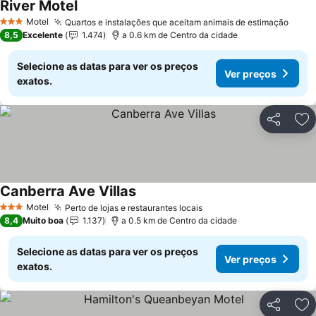
River Motel
Motel
Quartos e instalações que aceitam animais de estimação
3 Estrelas
8,5
Excelente
1.474
a 0.6 km de Centro da cidade
Selecione as datas para ver os preços
Ver preços
exatos.
Partilhar
Ad
Canberra Ave Villas
Motel
Perto de lojas e restaurantes locais
3 Estrelas
8,4
Muito boa
1.137
a 0.5 km de Centro da cidade
Selecione as datas para ver os preços
Ver preços
exatos.
Partilhar
Ad