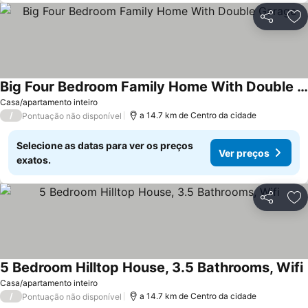
Partilhar
Ad
Big Four Bedroom Family Home With Double Garage
Casa/apartamento inteiro
/
a 14.7 km de Centro da cidade
Pontuação não disponível
Selecione as datas para ver os preços
Ver preços
exatos.
Partilhar
Ad
5 Bedroom Hilltop House, 3.5 Bathrooms, Wifi
Casa/apartamento inteiro
/
a 14.7 km de Centro da cidade
Pontuação não disponível