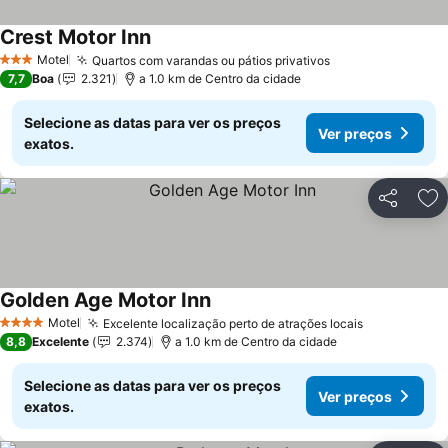
Crest Motor Inn
Motel
Quartos com varandas ou pátios privativos
3 Estrelas
7,7
Boa
2.321
a 1.0 km de Centro da cidade
Selecione as datas para ver os preços
Ver preços
exatos.
Partilhar
Ad
Golden Age Motor Inn
Motel
Excelente localização perto de atrações locais
4 Estrelas
8,8
Excelente
2.374
a 1.0 km de Centro da cidade
Selecione as datas para ver os preços
Ver preços
exatos.