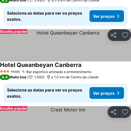
8,2
Muito boa
2.492
a 0.9 km de Centro da cidade
Selecione as datas para ver os preços
Ver preços
exatos.
Escolha popular
Partilhar
Ad
Hotel Queanbeyan Canberra
Hotel
Bar esportivo animado e entretenimento
3 Estrelas
8,4
Muito boa
1.493
a 1.0 km de Centro da cidade
Selecione as datas para ver os preços
Ver preços
exatos.
Escolha popular
Partilhar
Ad