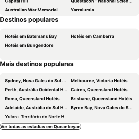
Capital Hill
Questacon - National Science and Technology Centre
Australian War Memorial
Yarralumla
Destinos populares
Commonwealth Avenue Canberra
Albert Hall
Floriade
Westfield Belconnen
Hotéis em Batemans Bay
Hotéis em Camberra
Hotéis em Bungendore
Mais destinos populares
Sydney, Nova Gales do Sul Hotéis
Melbourne, Victoria Hotéis
Perth, Austrália Ocidental Hotéis
Cairns, Queensland Hotéis
Roma, Queensland Hotéis
Brisbane, Queensland Hotéis
Adelaide, Austrália do Sul Hotéis
Byron Bay, Nova Gales do Sul Hotéis
Yulara, Território do Norte Hotéis
Ver todas as estadias em Queanbeyan