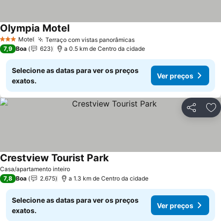
Olympia Motel
Motel
Terraço com vistas panorâmicas
3 Estrelas
7,9
Boa
623
a 0.5 km de Centro da cidade
Selecione as datas para ver os preços
Ver preços
exatos.
Partilhar
Ad
Crestview Tourist Park
Casa/apartamento inteiro
7,8
Boa
2.675
a 1.3 km de Centro da cidade
Selecione as datas para ver os preços
Ver preços
exatos.