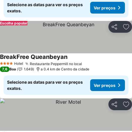
Selecione as datas para ver os preços
Ver preços
exatos.
Escolha popular
Partilhar
Ad
BreakFree Queanbeyan
Hotel
Restaurante Peppermill no local
4 Estrelas
7,6
Boa
1.649
a 0.4 km de Centro da cidade
Selecione as datas para ver os preços
Ver preços
exatos.
Partilhar
Ad