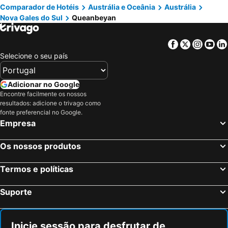
Comparador de Hotéis
Austrália e Oceânia
Austrália
Nova Gales do Sul
Queanbeyan
Facebook
Twitter
Insta
Yo
Selecione o seu país
Adicionar no Google
Encontre facilmente os nossos
resultados: adicione o trivago como
fonte preferencial no Google.
Empresa
Os nossos produtos
Termos e políticas
Suporte
Inicie sessão para desfrutar de