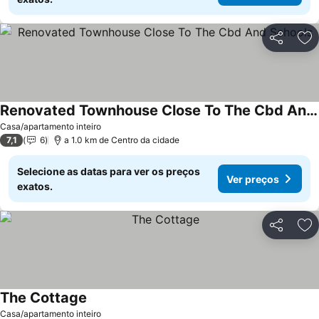
Partilhar
Ad
Renovated Townhouse Close To The Cbd And Schools
Casa/apartamento inteiro
7,1
6
a 1.0 km de Centro da cidade
Selecione as datas para ver os preços
Ver preços
exatos.
Partilhar
Ad
The Cottage
Casa/apartamento inteiro