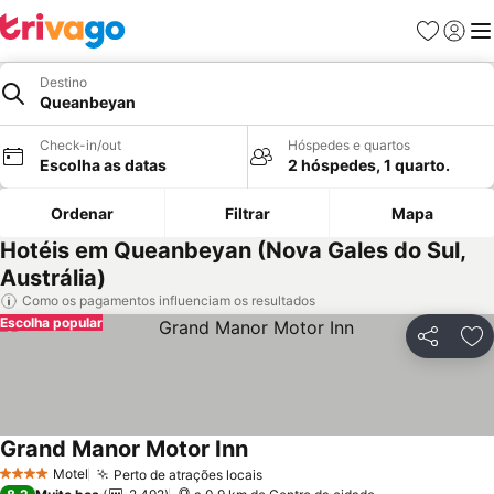
Favoritos
Iniciar
Me
Destino
Queanbeyan
Check-in/out
Hóspedes e quartos
Escolha as datas
2 hóspedes, 1 quarto.
Ordenar
Filtrar
Mapa
Hotéis em Queanbeyan (Nova Gales do Sul,
Austrália)
Como os pagamentos influenciam os resultados
Escolha popular
Partilhar
Ad
Grand Manor Motor Inn
Motel
Perto de atrações locais
4 Estrelas