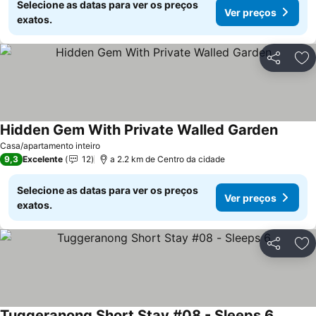
Selecione as datas para ver os preços
Ver preços
exatos.
Partilhar
Ad
Hidden Gem With Private Walled Garden
Casa/apartamento inteiro
9,3
Excelente
12
a 2.2 km de Centro da cidade
Selecione as datas para ver os preços
Ver preços
exatos.
Partilhar
Ad
Tuggeranong Short Stay #08 - Sleeps 6