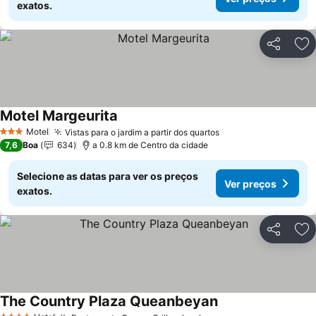
exatos.
Partilhar
Ad
Motel Margeurita
Motel
Vistas para o jardim a partir dos quartos
3 Estrelas
7,6
Boa
634
a 0.8 km de Centro da cidade
Selecione as datas para ver os preços
Ver preços
exatos.
Partilhar
Ad
The Country Plaza Queanbeyan