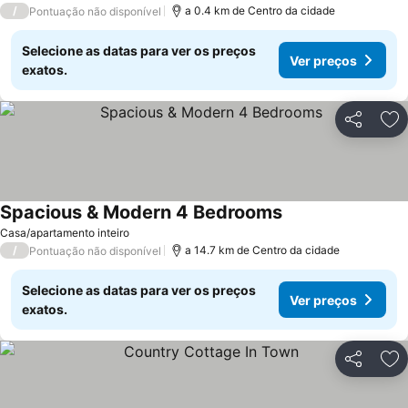
/
a 0.4 km de Centro da cidade
Pontuação não disponível
Selecione as datas para ver os preços
Ver preços
exatos.
Partilhar
Ad
Spacious & Modern 4 Bedrooms
Casa/apartamento inteiro
/
a 14.7 km de Centro da cidade
Pontuação não disponível
Selecione as datas para ver os preços
Ver preços
exatos.
Partilhar
Ad