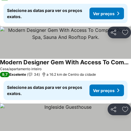
Selecione as datas para ver os preços
Ver preços
exatos.
Partilhar
Ad
Modern Designer Gem With Access To Complex Pool, Spa, Sauna And Rooftop Park.
Casa/apartamento inteiro
9,7
Excelente
34
a 16.2 km de Centro da cidade
Selecione as datas para ver os preços
Ver preços
exatos.
Partilhar
Ad