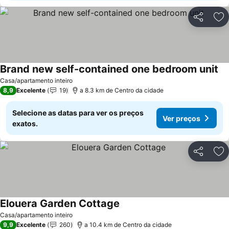
Partilhar
Ad
Brand new self-contained one bedroom unit
Casa/apartamento inteiro
8,9
Excelente
19
a 8.3 km de Centro da cidade
Selecione as datas para ver os preços
Ver preços
exatos.
Partilhar
Ad
Elouera Garden Cottage
Casa/apartamento inteiro
9,9
Excelente
260
a 10.4 km de Centro da cidade