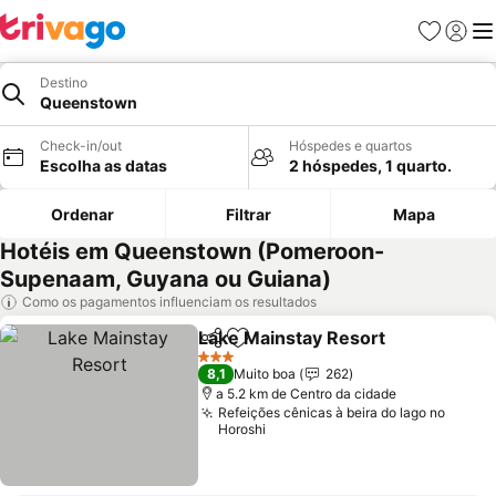
Favoritos
Iniciar
Me
Destino
Queenstown
Check-in/out
Hóspedes e quartos
Escolha as datas
2 hóspedes, 1 quarto.
Ordenar
Filtrar
Mapa
Hotéis em Queenstown (Pomeroon-
Supenaam, Guyana ou Guiana)
Como os pagamentos influenciam os resultados
Lake Mainstay Resort
Partilhar
Adicionar aos favoritos
3 Estrelas
8,1
Muito boa
262
a 5.2 km de Centro da cidade
Refeições cênicas à beira do lago no
Horoshi