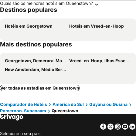
Quais são os melhores hotéis em Queenstown?
Destinos populares
Hotéis em Georgetown
Hotéis em Vreed-en-Hoop
Mais destinos populares
Georgetown, Demerara-Mahaica Hotéis
Vreed-en-Hoop, Ilhas Essequibo Oeste Demmerara Hotéis
New Amsterdam, Médio Berbice-Corentyne Hotéis
Ver todas as estadias em Queenstown
Comparador de Hotéis
América do Sul
Guyana ou Guiana
Pomeroon-Supenaam
Queenstown
Facebook
Twitter
Insta
Yo
Selecione o seu país