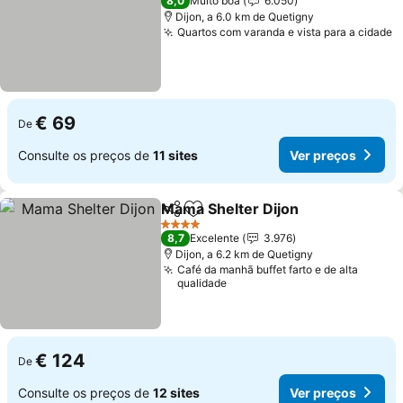
8,0
Muito boa
6.050
Dijon, a 6.0 km de Quetigny
Quartos com varanda e vista para a cidade
€ 69
De
Consulte os preços de
11 sites
Ver preços
Mama Shelter Dijon
Partilhar
Adicionar aos favoritos
4 Estrelas
8,7
Excelente
3.976
Dijon, a 6.2 km de Quetigny
Café da manhã buffet farto e de alta
qualidade
€ 124
De
Consulte os preços de
12 sites
Ver preços