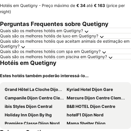
Hotéis em Quetigny -
Preço máximo
de
‎€ 34
até
‎€ 163
(price per
night)
Perguntas Frequentes sobre Quetigny
Quais são os melhores hotéis em Quetigny?
Quais são os melhores hotéis de luxo em Quetigny?
Quais são os melhores hotéis que aceitam animais de estimação em
Quetigny?
Quais são os melhores hotéis com spa em Quetigny?
Quais são os melhores hotéis com piscina em Quetigny?
Hotéis em Quetigny
Estes hotéis também poderão interessá-lo...
Grand Hôtel La Cloche Dijon - MGallery Collection
Kyriad Hotel Dijon Gare
Campanile Dijon Centre Clemenceau
Mercure Dijon Centre Clemenceau
ibis Styles Dijon Central
B&B HOTEL Dijon Centre
Holiday Inn Dijon By Ihg
hotelF1 Dijon Nord
Première Classe Dijon Nord - Zénith
Mama Shelter Dijon