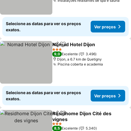
Instalações relaxantes de spa e sauna
Selecione as datas para ver os preços
Ver preços
exatos.
Nomad Hotel Dijon
Partilhar
Adicionar aos favoritos
3 Estrelas
9,0
Excelente
3.496
Dijon, a 6.7 km de Quetigny
Piscina coberta e academia
Selecione as datas para ver os preços
Ver preços
exatos.
Residhome Dijon Cité des
Partilhar
Adicionar aos favoritos
vignes
3 Estrelas
8,5
Excelente
5.340