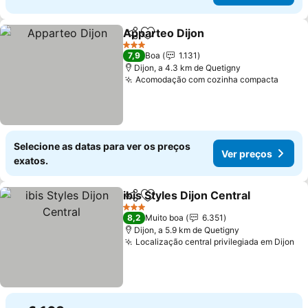
Apparteo Dijon
Partilhar
Adicionar aos favoritos
3 Estrelas
7,9
Boa
1.131
Dijon, a 4.3 km de Quetigny
Acomodação com cozinha compacta
Selecione as datas para ver os preços
Ver preços
exatos.
ibis Styles Dijon Central
Partilhar
Adicionar aos favoritos
3 Estrelas
8,2
Muito boa
6.351
Dijon, a 5.9 km de Quetigny
Localização central privilegiada em Dijon