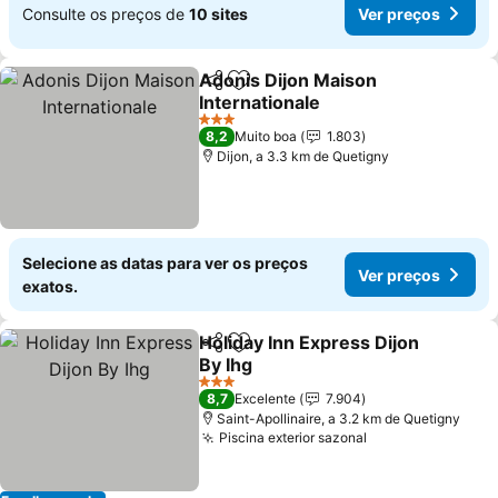
Consulte os preços de
10 sites
Ver preços
Adonis Dijon Maison
Partilhar
Adicionar aos favoritos
Internationale
3 Estrelas
8,2
Muito boa
1.803
Dijon, a 3.3 km de Quetigny
Selecione as datas para ver os preços
Ver preços
exatos.
Holiday Inn Express Dijon
Partilhar
Adicionar aos favoritos
By Ihg
3 Estrelas
8,7
Excelente
7.904
Saint-Apollinaire, a 3.2 km de Quetigny
Piscina exterior sazonal