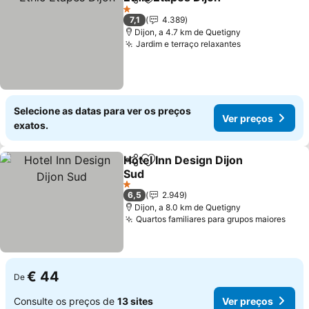
Partilhar
Adicionar aos favoritos
1 Estrelas
7,1
4.389
Dijon, a 4.7 km de Quetigny
Jardim e terraço relaxantes
Selecione as datas para ver os preços
Ver preços
exatos.
Hotel Inn Design Dijon
Partilhar
Adicionar aos favoritos
Sud
1 Estrelas
6,5
2.949
Dijon, a 8.0 km de Quetigny
Quartos familiares para grupos maiores
€ 44
De
Consulte os preços de
13 sites
Ver preços