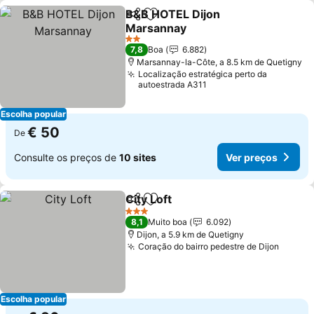
B&B HOTEL Dijon
Partilhar
Adicionar aos favoritos
Marsannay
2 Estrelas
7,8
Boa
6.882
Marsannay-la-Côte, a 8.5 km de Quetigny
Localização estratégica perto da
autoestrada A311
Escolha popular
€ 50
De
Consulte os preços de
10 sites
Ver preços
City Loft
Partilhar
Adicionar aos favoritos
3 Estrelas
8,1
Muito boa
6.092
Dijon, a 5.9 km de Quetigny
Coração do bairro pedestre de Dijon
Escolha popular