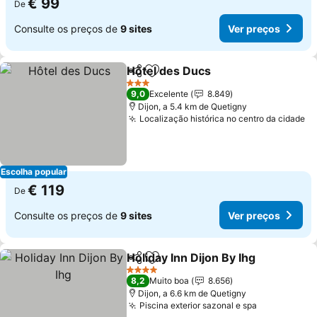
€ 99
De
Consulte os preços de
9 sites
Ver preços
Hôtel des Ducs
Partilhar
Adicionar aos favoritos
3 Estrelas
9,0
Excelente
8.849
Dijon, a 5.4 km de Quetigny
Localização histórica no centro da cidade
Escolha popular
€ 119
De
Consulte os preços de
9 sites
Ver preços
Holiday Inn Dijon By Ihg
Partilhar
Adicionar aos favoritos
4 Estrelas
8,2
Muito boa
8.656
Dijon, a 6.6 km de Quetigny
Piscina exterior sazonal e spa