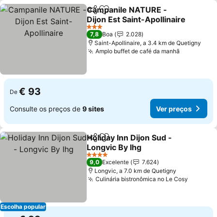
Campanile NATURE -
Partilhar
Adicionar aos favoritos
Dijon Est Saint-Apollinaire
3 Estrelas
7,8
Boa
2.028
Saint-Apollinaire, a 3.4 km de Quetigny
Amplo buffet de café da manhã
€ 93
De
Consulte os preços de
9 sites
Ver preços
Holiday Inn Dijon Sud -
Partilhar
Adicionar aos favoritos
Longvic By Ihg
4 Estrelas
9,0
Excelente
7.624
Longvic, a 7.0 km de Quetigny
Culinária bistronômica no Le Cosy
Escolha popular