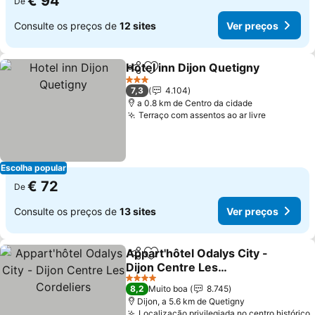
€ 94
De
Consulte os preços de
12 sites
Ver preços
Hotel inn Dijon Quetigny
Partilhar
Adicionar aos favoritos
3 Estrelas
7,3
4.104
a 0.8 km de Centro da cidade
Terraço com assentos ao ar livre
Escolha popular
€ 72
De
Consulte os preços de
13 sites
Ver preços
Appart'hôtel Odalys City -
Partilhar
Adicionar aos favoritos
Dijon Centre Les
Cordeliers
4 Estrelas
8,2
Muito boa
8.745
Dijon, a 5.6 km de Quetigny
Localização privilegiada no centro histórico