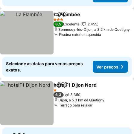
La Flambée
Partilhar
Adicionar aos favoritos
3 Estrelas
8,5
Excelente
2.455
Sennecey-lès-Dijon, a 3.2 km de Quetigny
Piscina exterior aquecida
Selecione as datas para ver os preços
Ver preços
exatos.
hotelF1 Dijon Nord
Partilhar
Adicionar aos favoritos
1 Estrelas
6,3
3.350
Dijon, a 5.3 km de Quetigny
Terraço para relaxar