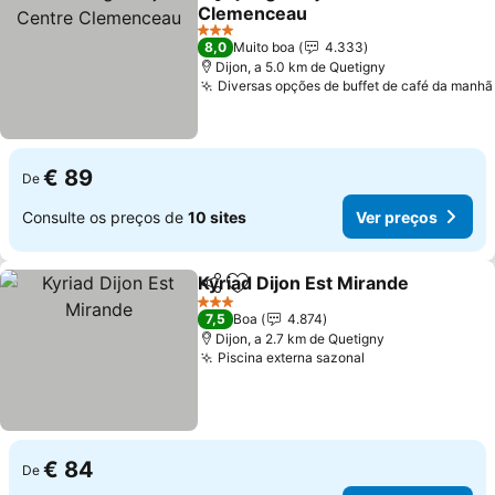
Partilhar
Adicionar aos favoritos
Clemenceau
3 Estrelas
8,0
Muito boa
4.333
Dijon, a 5.0 km de Quetigny
Diversas opções de buffet de café da manhã
€ 89
De
Consulte os preços de
10 sites
Ver preços
Kyriad Dijon Est Mirande
Partilhar
Adicionar aos favoritos
3 Estrelas
7,5
Boa
4.874
Dijon, a 2.7 km de Quetigny
Piscina externa sazonal
€ 84
De