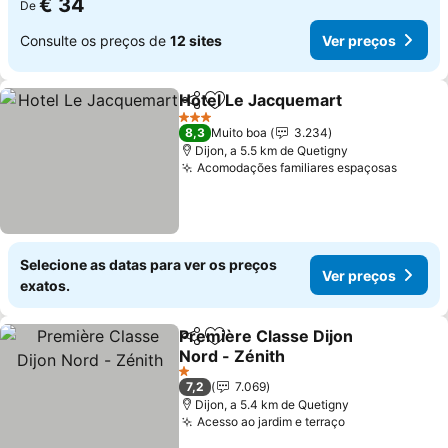
€ 34
De
Consulte os preços de
12 sites
Ver preços
Hotel Le Jacquemart
Partilhar
Adicionar aos favoritos
3 Estrelas
8,3
Muito boa
3.234
Dijon, a 5.5 km de Quetigny
Acomodações familiares espaçosas
Selecione as datas para ver os preços
Ver preços
exatos.
Première Classe Dijon
Partilhar
Adicionar aos favoritos
Nord - Zénith
1 Estrelas
7,2
7.069
Dijon, a 5.4 km de Quetigny
Acesso ao jardim e terraço