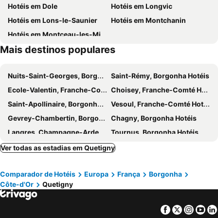
Hotéis em Dole
Hotéis em Longvic
Campanile Dijon Sud - Marsannay
La Bonbonniere, Sure Hotel Collection by Best Western
Hotéis em Lons-le-Saunier
Hotéis em Montchanin
The Originals City, Hôtel Restaurant l'Ormichal Dijon Sud
Les Deux Chèvres
Hotéis em Montceau-les-Mines
Mais destinos populares
Nuits-Saint-Georges, Borgonha Hotéis
Saint-Rémy, Borgonha Hotéis
Ecole-Valentin, Franche-Comté Hotéis
Choisey, Franche-Comté Hotéis
Saint-Apollinaire, Borgonha Hotéis
Vesoul, Franche-Comté Hotéis
Gevrey-Chambertin, Borgonha Hotéis
Chagny, Borgonha Hotéis
Langres, Champagne-Ardenne Hotéis
Tournus, Borgonha Hotéis
Couchey, Borgonha Hotéis
Montagny-lès-Beaune, Borgonha Hotéis
Ver todas as estadias em Quetigny
Souvans, Franche-Comté Hotéis
Vaux-les-Prés, Franche-Comté Hotéis
Comparador de Hotéis
Europa
França
Borgonha
Le Creusot, Borgonha Hotéis
Champagny-sous-Uxelles, Borgonha Hotéis
Côte-d'Or
Quetigny
Chaumont, Champagne-Ardenne Hotéis
Avallon, Borgonha Hotéis
Baume-les-Dames, Franche-Comté Hotéis
Talant, Borgonha Hotéis
Facebook
Twitter
Insta
Yo
Dijon, Borgonha Hotéis
Malafretaz, Ródano-Alpes Hotéis