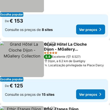
Escolha popular
€ 153
De
Consulte os preços de
8 sites
Ver preços
Grand Hôtel La Cloche
Partilhar
Adicionar aos favoritos
Dijon - MGallery
Collection
5 Estrelas
8,8
Excelente
6.527
Dijon, a 6.2 km de Quetigny
Localização privilegiada na Place Darcy
Escolha popular
€ 125
De
Consulte os preços de
15 sites
Ver preços
Ethic Etapes Dijon