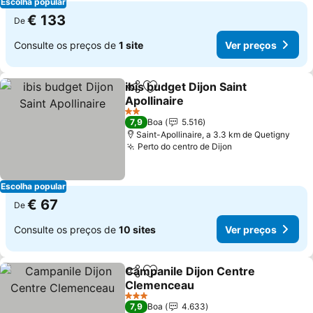
Escolha popular
€ 133
De
Consulte os preços de
1 site
Ver preços
ibis budget Dijon Saint
Partilhar
Adicionar aos favoritos
Apollinaire
2 Estrelas
7,9
Boa
5.516
Saint-Apollinaire, a 3.3 km de Quetigny
Perto do centro de Dijon
Escolha popular
€ 67
De
Consulte os preços de
10 sites
Ver preços
Campanile Dijon Centre
Partilhar
Adicionar aos favoritos
Clemenceau
3 Estrelas
7,9
Boa
4.633