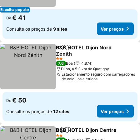
Escolha popular
€ 41
De
Consulte os preços de
9 sites
Ver preços
B&B HOTEL Dijon Nord
Partilhar
Adicionar aos favoritos
Zénith
2 Estrelas
7,6
Boa
4.874
Dijon, a 5.3 km de Quetigny
Estacionamento seguro com carregadores
de veículos elétricos
€ 50
De
Consulte os preços de
12 sites
Ver preços
B&B HOTEL Dijon Centre
Partilhar
Adicionar aos favoritos
2 Estrelas