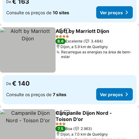
€ 163
De
Consulte os preços de
10 sites
Ver preços
Aloft by Marriott Dijon
Partilhar
Adicionar aos favoritos
4 Estrelas
8,6
Excelente
3.484
Dijon, a 5.9 km de Quetigny
Recarregue as energias na área de bem-
estar
€ 140
De
Consulte os preços de
7 sites
Ver preços
Campanile Dijon Nord -
Partilhar
Adicionar aos favoritos
Toison D'or
3 Estrelas
7,5
Boa
2.963
Dijon, a 7.0 km de Quetigny