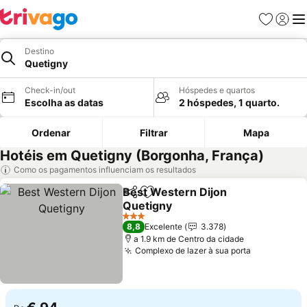
Favoritos
Iniciar
Me
Destino
Quetigny
Check-in/out
Hóspedes e quartos
Escolha as datas
2 hóspedes, 1 quarto.
Ordenar
Filtrar
Mapa
Hotéis em Quetigny (Borgonha, França)
Como os pagamentos influenciam os resultados
Best Western Dijon
Partilhar
Adicionar aos favoritos
Quetigny
3 Estrelas
8,8
Excelente
3.378
a 1.9 km de Centro da cidade
Complexo de lazer à sua porta