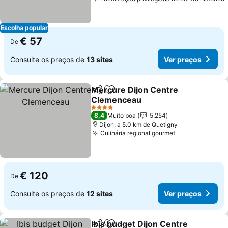
Escolha popular
€ 57
De
Consulte os preços de
13 sites
Ver preços
Mercure Dijon Centre
Partilhar
Adicionar aos favoritos
Clemenceau
4 Estrelas
8,4
Muito boa
5.254
Dijon, a 5.0 km de Quetigny
Culinária regional gourmet
€ 120
De
Consulte os preços de
12 sites
Ver preços
Ibis budget Dijon Centre