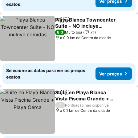
Ver preços
exatos.
Playa Blanca Towncenter
Partilhar
Adicionar aos favoritos
Suite - NO incluye
comidas
8,3
Muito boa
71
a 0.0 km de Centro da cidade
Selecione as datas para ver os preços
Ver preços
exatos.
Suite en Playa Blanca
Partilhar
Adicionar aos favoritos
Vista Piscina Grande +
Playa Cerca
/
Pontuação não disponível
a 0.1 km de Centro da cidade