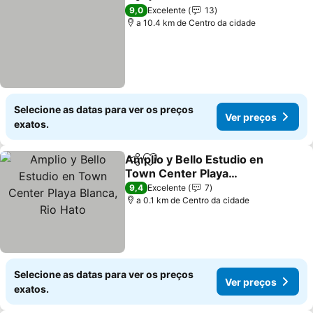
Partilhar
Adicionar aos favoritos
9,0
Excelente
13
a 10.4 km de Centro da cidade
Selecione as datas para ver os preços
Ver preços
exatos.
Amplio y Bello Estudio en
Partilhar
Adicionar aos favoritos
Town Center Playa
Blanca, Rio Hato
9,4
Excelente
7
a 0.1 km de Centro da cidade
Selecione as datas para ver os preços
Ver preços
exatos.