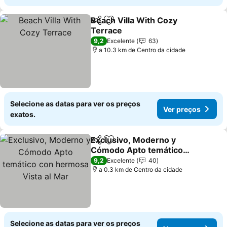
Beach Villa With Cozy
Partilhar
Adicionar aos favoritos
Terrace
9,2
Excelente
63
a 10.3 km de Centro da cidade
Selecione as datas para ver os preços
Ver preços
exatos.
Exclusivo, Moderno y
Partilhar
Adicionar aos favoritos
Cómodo Apto temático
con hermosa Vista al Mar
9,2
Excelente
40
a 0.3 km de Centro da cidade
Selecione as datas para ver os preços