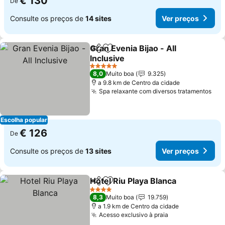
€ 130
De
Consulte os preços de
14 sites
Ver preços
Gran Evenia Bijao - All
Partilhar
Adicionar aos favoritos
Inclusive
5 Estrelas
8,0
Muito boa
9.325
a 9.8 km de Centro da cidade
Spa relaxante com diversos tratamentos
Escolha popular
€ 126
De
Consulte os preços de
13 sites
Ver preços
Hotel Riu Playa Blanca
Partilhar
Adicionar aos favoritos
4 Estrelas
8,3
Muito boa
19.759
a 1.9 km de Centro da cidade
Acesso exclusivo à praia