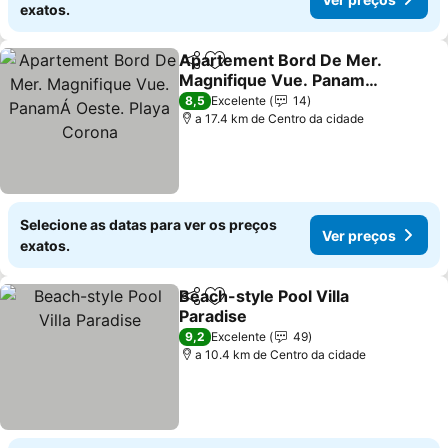
exatos.
Apartement Bord De Mer.
Partilhar
Adicionar aos favoritos
Magnifique Vue. PanamÁ
Oeste. Playa Corona
8,5
Excelente
14
a 17.4 km de Centro da cidade
Selecione as datas para ver os preços
Ver preços
exatos.
Beach-style Pool Villa
Partilhar
Adicionar aos favoritos
Paradise
9,2
Excelente
49
a 10.4 km de Centro da cidade