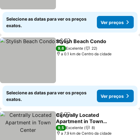
Selecione as datas para ver os preços
Ver preços
exatos.
Stylish Beach Condo
Partilhar
Adicionar aos favoritos
9,6
Excelente
22
a 0.1 km de Centro da cidade
Selecione as datas para ver os preços
Ver preços
exatos.
Centrally Located
Partilhar
Adicionar aos favoritos
Apartment in Town
Center
9,5
Excelente
8
a 7.9 km de Centro da cidade