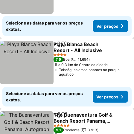
Selecione as datas para ver os preços
Ver preços
exatos.
Playa Blanca Beach
Partilhar
Adicionar aos favoritos
Resort - All Inclusive
4 Estrelas
7,6
Boa
11.694
a 0.3 km de Centro da cidade
Toboáguas emocionantes no parque
aquático
Selecione as datas para ver os preços
Ver preços
exatos.
The Buenaventura Golf &
Partilhar
Adicionar aos favoritos
Beach Resort Panama,
Autograph Collection
5 Estrelas
9,1
Excelente
3.913