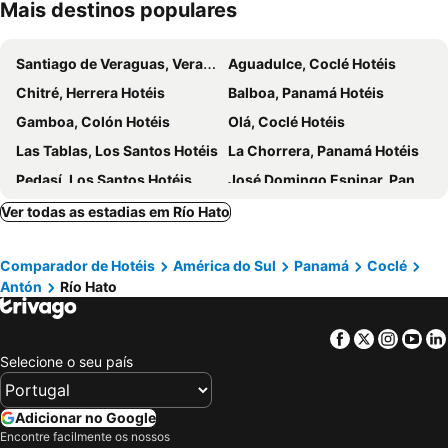
Mais destinos populares
Santiago de Veraguas, Veraguas Hotéis
Aguadulce, Coclé Hotéis
Chitré, Herrera Hotéis
Balboa, Panamá Hotéis
Gamboa, Colón Hotéis
Olá, Coclé Hotéis
Las Tablas, Los Santos Hotéis
La Chorrera, Panamá Hotéis
Pedasí, Los Santos Hotéis
José Domingo Espinar, Panamá Hotéis
Arraiján, Panamá Hotéis
Chame, Panamá Hotéis
Ver todas as estadias em Río Hato
Akua Yala, Kuna de Madugandí Hotéis
El Valle, Coclé Hotéis
Comparador de Hotéis
América do Sul
Panamá
Coclé
San Carlos, Panamá Hotéis
Penonomé, Coclé Hotéis
Antón
Río Hato
Antón, Coclé Hotéis
Nueva Gorgona, Panamá Oeste Hotéis
Cidade do Panamá, Panamá Hotéis
Bocas do Toro, Bocas do Toro Hotéis
Facebook
Twitter
Insta
Yo
Bastimentos, Bocas do Toro Hotéis
David, Chiriquí Hotéis
Selecione o seu país
Soná, Veraguas Hotéis
El Porvenir, Kuna Yala Hotéis
Adicionar no Google
Encontre facilmente os nossos