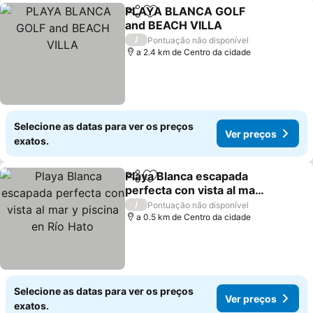
PLAYA BLANCA GOLF
Partilhar
Adicionar aos favoritos
and BEACH VILLA
/
Pontuação não disponível
a 2.4 km de Centro da cidade
Selecione as datas para ver os preços
Ver preços
exatos.
Playa Blanca escapada
Partilhar
Adicionar aos favoritos
perfecta con vista al mar
y piscina en Río Hato
/
Pontuação não disponível
a 0.5 km de Centro da cidade
Selecione as datas para ver os preços
Ver preços
exatos.