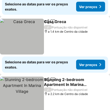
Selecione as datas para ver os preços
Ver preços
exatos.
Casa Greca
Partilhar
Adicionar aos favoritos
/
Pontuação não disponível
a 1.4 km de Centro da cidade
Selecione as datas para ver os preços
Ver preços
exatos.
Stunning 2-bedroom
Partilhar
Adicionar aos favoritos
Apartment In Marina
Village
/
Pontuação não disponível
a 2.2 km de Centro da cidade