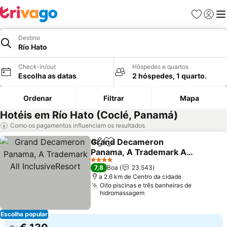
Favoritos
Iniciar
Me
Destino
Río Hato
Check-in/out
Hóspedes e quartos
Escolha as datas
2 hóspedes, 1 quarto.
Ordenar
Filtrar
Mapa
Hotéis em Río Hato (Coclé, Panamá)
Como os pagamentos influenciam os resultados
Grand Decameron
Partilhar
Adicionar aos favoritos
Panama, A Trademark All
InclusiveResort
4 Estrelas
7,8
Boa
23.543
a 2.6 km de Centro da cidade
Oito piscinas e três banheiras de
hidromassagem
Escolha popular