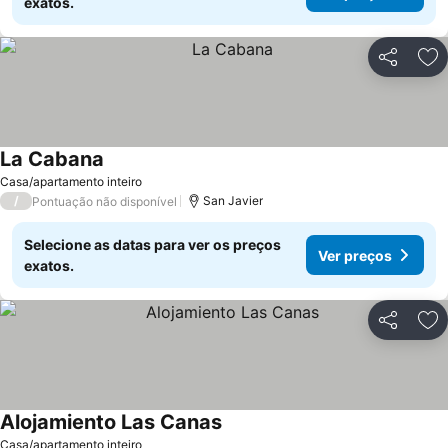
exatos.
Partilhar
Ad
La Cabana
Casa/apartamento inteiro
/
San Javier
Pontuação não disponível
Selecione as datas para ver os preços
Ver preços
exatos.
Partilhar
Ad
Alojamiento Las Canas
Casa/apartamento inteiro