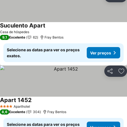
Suculento Apart
Casa de hóspedes
9,1
Excelente
62
Fray Bentos
Selecione as datas para ver os preços
Ver preços
exatos.
Partilhar
Ad
Apart 1452
Aparthotel
4 Estrelas
8,6
Excelente
304
Fray Bentos
Selecione as datas para ver os preços