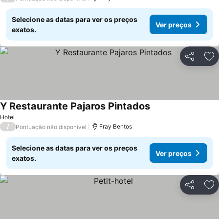
Selecione as datas para ver os preços
Ver preços
exatos.
Partilhar
Ad
Y Restaurante Pajaros Pintados
Hotel
/
Fray Bentos
Pontuação não disponível
Selecione as datas para ver os preços
Ver preços
exatos.
Partilhar
Ad