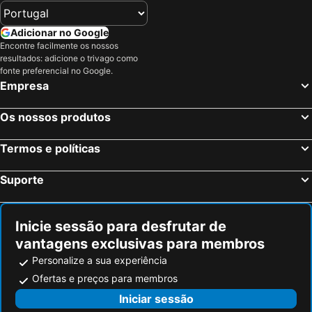
Hotéis em Douro
Hotéis em Costa da Luz
Adicionar no Google
Hotéis em Serra da Estrela
Hotéis em Região de Lisboa
Encontre facilmente os nossos
resultados: adicione o trivago como
Hotéis em Costa do Sol
Hotéis em Sardenha
fonte preferencial no Google.
Hotéis em Tenerife
Hotéis em Cabo Verde
Empresa
Hotéis em São Miguel
Os nossos produtos
Termos e políticas
Suporte
Inicie sessão para desfrutar de
vantagens exclusivas para membros
Personalize a sua experiência
Ofertas e preços para membros
Iniciar sessão