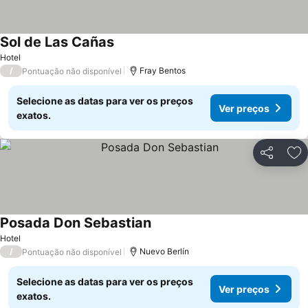
Sol de Las Cañas
Hotel
/
Fray Bentos
Pontuação não disponível
Selecione as datas para ver os preços
Ver preços
exatos.
Partilhar
Ad
Posada Don Sebastian
Hotel
/
Nuevo Berlín
Pontuação não disponível
Selecione as datas para ver os preços
Ver preços
exatos.