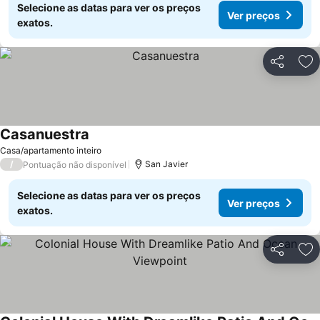
Selecione as datas para ver os preços
Ver preços
exatos.
Partilhar
Ad
Casanuestra
Casa/apartamento inteiro
/
San Javier
Pontuação não disponível
Selecione as datas para ver os preços
Ver preços
exatos.
Partilhar
Ad