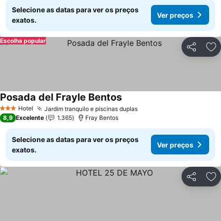
Selecione as datas para ver os preços
Ver preços
exatos.
Escolha popular
Partilhar
Ad
Posada del Frayle Bentos
Hotel
Jardim tranquilo e piscinas duplas
3 Estrelas
8,9
Excelente
1.365
Fray Bentos
Selecione as datas para ver os preços
Ver preços
exatos.
Partilhar
Ad