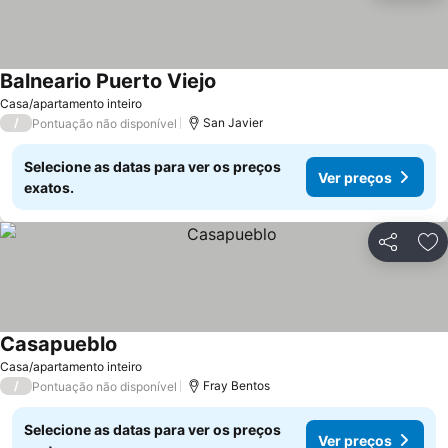
Balneario Puerto Viejo
Casa/apartamento inteiro
/
San Javier
Pontuação não disponível
Selecione as datas para ver os preços
Ver preços
exatos.
Partilhar
Ad
Casapueblo
Casa/apartamento inteiro
/
Fray Bentos
Pontuação não disponível
Selecione as datas para ver os preços
Ver preços