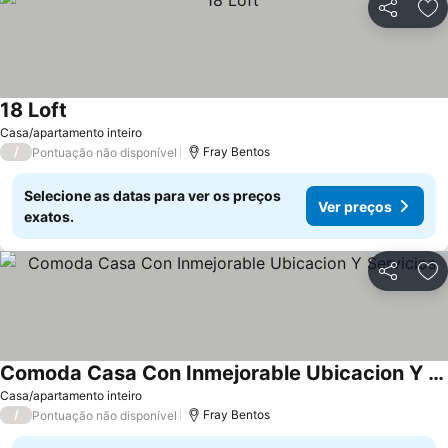
Partilhar
Ad
18 Loft
Casa/apartamento inteiro
/
Fray Bentos
Pontuação não disponível
Selecione as datas para ver os preços
Ver preços
exatos.
Partilhar
Ad
Comoda Casa Con Inmejorable Ubicacion Y Servicios
Casa/apartamento inteiro
/
Fray Bentos
Pontuação não disponível