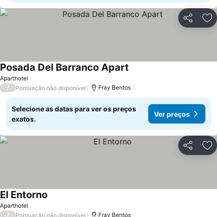
Partilhar
Ad
Posada Del Barranco Apart
Aparthotel
/
Fray Bentos
Pontuação não disponível
Selecione as datas para ver os preços
Ver preços
exatos.
Partilhar
Ad
El Entorno
Aparthotel
/
Fray Bentos
Pontuação não disponível