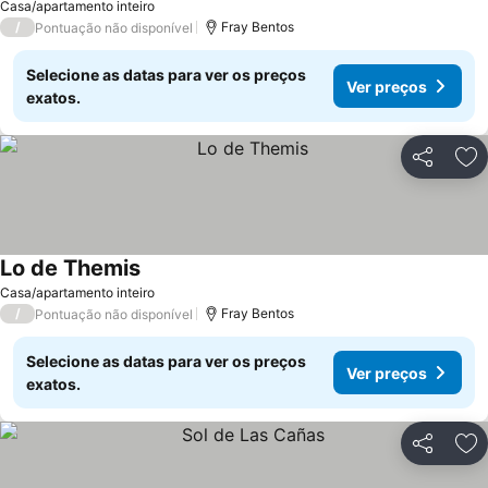
Casa/apartamento inteiro
/
Fray Bentos
Pontuação não disponível
Selecione as datas para ver os preços
Ver preços
exatos.
Partilhar
Ad
Lo de Themis
Casa/apartamento inteiro
/
Fray Bentos
Pontuação não disponível
Selecione as datas para ver os preços
Ver preços
exatos.
Partilhar
Ad