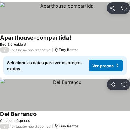
Partilhar
Ad
Aparthouse-compartida!
Bed & Breakfast
/
Fray Bentos
Pontuação não disponível
Selecione as datas para ver os preços
Ver preços
exatos.
Partilhar
Ad
Del Barranco
Casa de hóspedes
/
Fray Bentos
Pontuação não disponível