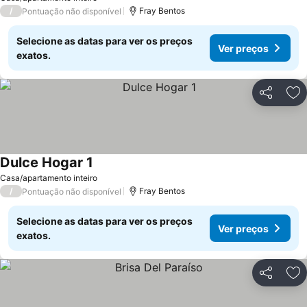
/
Fray Bentos
Pontuação não disponível
Selecione as datas para ver os preços
Ver preços
exatos.
Partilhar
Ad
Dulce Hogar 1
Casa/apartamento inteiro
/
Fray Bentos
Pontuação não disponível
Selecione as datas para ver os preços
Ver preços
exatos.
Partilhar
Ad