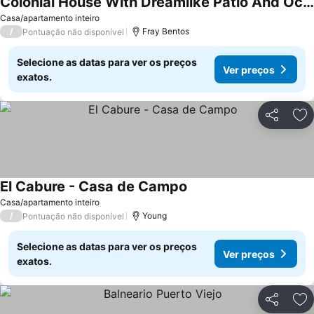
Colonial House With Dreamlike Patio And Ocean Viewpoint
Casa/apartamento inteiro
/
Fray Bentos
Pontuação não disponível
Selecione as datas para ver os preços
Ver preços
exatos.
Partilhar
Ad
El Cabure - Casa de Campo
Casa/apartamento inteiro
/
Young
Pontuação não disponível
Selecione as datas para ver os preços
Ver preços
exatos.
Partilhar
Ad