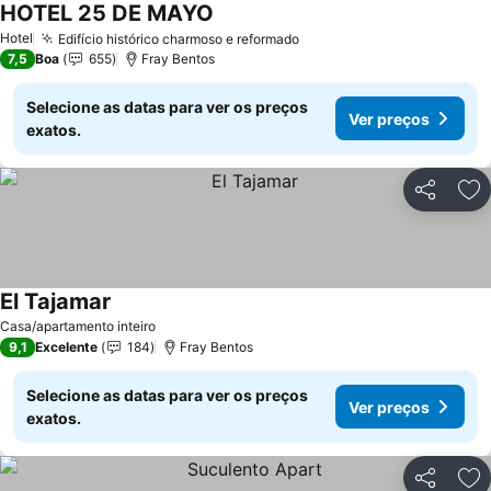
HOTEL 25 DE MAYO
Hotel
Edifício histórico charmoso e reformado
7,5
Boa
655
Fray Bentos
Selecione as datas para ver os preços
Ver preços
exatos.
Partilhar
Ad
El Tajamar
Casa/apartamento inteiro
9,1
Excelente
184
Fray Bentos
Selecione as datas para ver os preços
Ver preços
exatos.
Partilhar
Ad