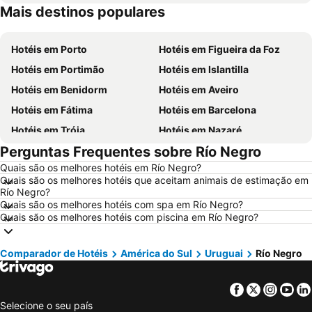
Mais destinos populares
Hotéis em Madeira
Hotéis em Espanha
Hotéis em Porto
Hotéis em Figueira da Foz
Hotéis em Portimão
Hotéis em Islantilla
Hotéis em Benidorm
Hotéis em Aveiro
Hotéis em Fátima
Hotéis em Barcelona
Hotéis em Tróia
Hotéis em Nazaré
Perguntas Frequentes sobre Río Negro
Hotéis em Évora
Hotéis em Peniche
Quais são os melhores hotéis em Río Negro?
Hotéis em Porto Santo
Hotéis em Isla Canela
Quais são os melhores hotéis que aceitam animais de estimação em
Hotéis em Sangenjo
Hotéis em Vila Nova de Milfontes
Río Negro?
Quais são os melhores hotéis com spa em Río Negro?
Hotéis em Vilamoura
Hotéis em Vigo
Quais são os melhores hotéis com piscina em Río Negro?
Hotéis em Roma
Hotéis em Centro de Portugal
Hotéis em Sul de Espanha
Hotéis em Málaga
Comparador de Hotéis
América do Sul
Uruguai
Río Negro
Hotéis em Maiorca
Hotéis em Andaluzia
Facebook
Twitter
Insta
Yo
Hotéis em Minorca
Hotéis em Ibiza
Selecione o seu país
Hotéis em Ilha do Sal
Hotéis em Galiza