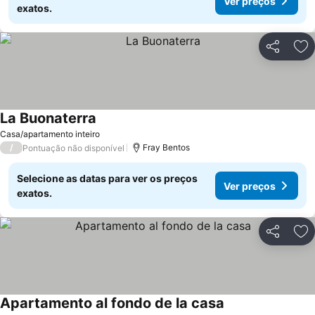
Ver preços
exatos.
Partilhar
Ad
La Buonaterra
Casa/apartamento inteiro
/
Fray Bentos
Pontuação não disponível
Selecione as datas para ver os preços
Ver preços
exatos.
Partilhar
Ad
Apartamento al fondo de la casa