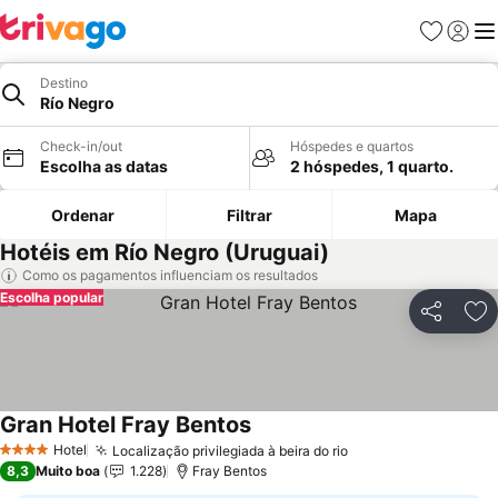
Favoritos
Iniciar
Me
Destino
Río Negro
Check-in/out
Hóspedes e quartos
Escolha as datas
2 hóspedes, 1 quarto.
Ordenar
Filtrar
Mapa
Hotéis em Río Negro (Uruguai)
Como os pagamentos influenciam os resultados
Escolha popular
Partilhar
Ad
Gran Hotel Fray Bentos
Hotel
Localização privilegiada à beira do rio
4 Estrelas
8,3
Muito boa
1.228
Fray Bentos