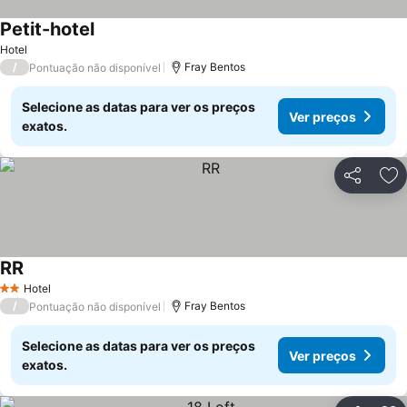
Petit-hotel
Hotel
/
Fray Bentos
Pontuação não disponível
Selecione as datas para ver os preços
Ver preços
exatos.
Partilhar
Ad
RR
Hotel
2 Estrelas
/
Fray Bentos
Pontuação não disponível
Selecione as datas para ver os preços
Ver preços
exatos.