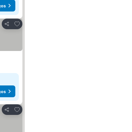
ços
Adicionar aos favoritos
Partilhar
ços
Adicionar aos favoritos
Partilhar