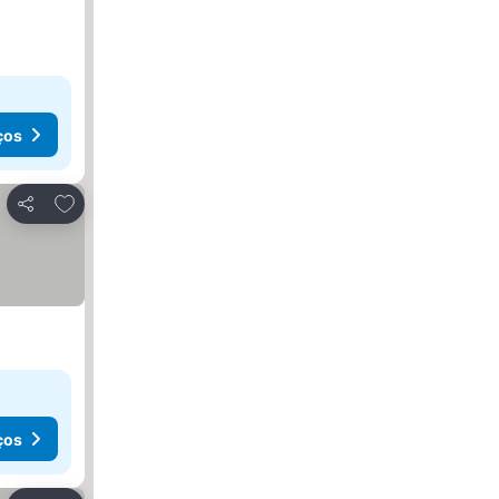
ços
Adicionar aos favoritos
Partilhar
ços