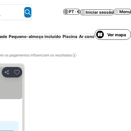
PT · €
Menu
Iniciar sessão
.
Ver mapa
dade
Pequeno-almoço incluído
Piscina
Ar condicionado
Apartho
o os pagamentos influenciam os resultados
Adicionar aos favoritos
Partilhar