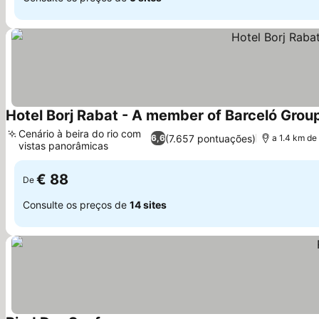
Hotel Borj Rabat - A member of Barceló Grou
Cenário à beira do rio com
(7.657 pontuações)
6,6
a 1.4 km de
vistas panorâmicas
€ 88
De
Consulte os preços de
14 sites