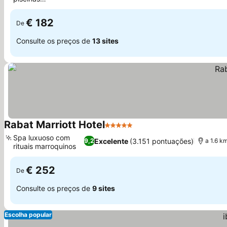
externas
€ 182
De
Consulte os preços de
13 sites
Rabat Marriott Hotel
5 Estrelas
Spa luxuoso com
Excelente
(3.151 pontuações)
9,2
a 1.6 k
rituais marroquinos
€ 252
De
Consulte os preços de
9 sites
Escolha popular