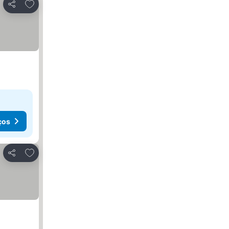
Adicionar aos favoritos
Partilhar
ços
Adicionar aos favoritos
Partilhar