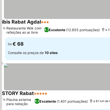
ibis Rabat Agdal
3 Estrelas
Restaurante Wok com
Excelente
(12.855 pontuações)
8,7
a 2
refeições ao ar livre
€ 68
De
Consulte os preços de
10 sites
STORY Rabat
5 Estrelas
Piscina externa
Excelente
(1.401 pontuações)
9,3
a 8.1 km de
para natação