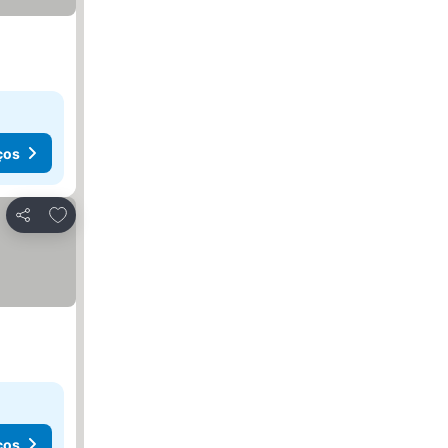
ços
Adicionar aos favoritos
Partilhar
ços