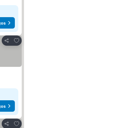
ços
Adicionar aos favoritos
Partilhar
ços
Adicionar aos favoritos
Partilhar