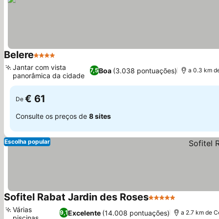
Belere
4 Estrelas
Jantar com vista
Boa
(3.038 pontuações)
7,5
a 0.3 km d
panorâmica da cidade
€ 61
De
Consulte os preços de
8 sites
Escolha popular
Sofitel Rabat Jardin des Roses
5 Estrelas
Várias
Excelente
(14.008 pontuações)
9,1
a 2.7 km de C
piscinas