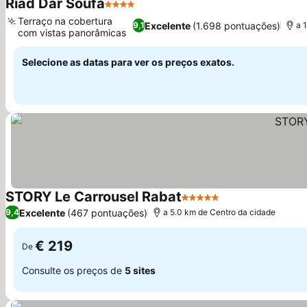
Riad Dar Soufa
4 Estrelas
Terraço na cobertura
Excelente
(1.698 pontuações)
9,1
a 
com vistas panorâmicas
Selecione as datas para ver os preços exatos.
STORY Le Carrousel Rabat
5 Estrelas
Excelente
(467 pontuações)
9,4
a 5.0 km de Centro da cidade
€ 219
De
Consulte os preços de
5 sites