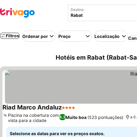
Destino
Filtros
Ordenar por
Preço
Localização
Can
Hotéis em Rabat (Rabat-S
Riad Marco Andaluz
4 Estrelas
Piscina na cobertura com
Muito boa
(523 pontuações)
8,3
a 0
vista para a cidade
Selecione as datas para ver os preços exatos.