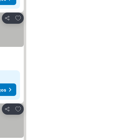
Adicionar aos favoritos
Partilhar
ços
Adicionar aos favoritos
Partilhar