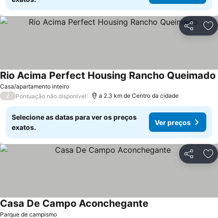
Partilhar
Ad
Rio Acima Perfect Housing Rancho Queimado
Casa/apartamento inteiro
/
a 2.3 km de Centro da cidade
Pontuação não disponível
Selecione as datas para ver os preços
Ver preços
exatos.
Partilhar
Ad
Casa De Campo Aconchegante
Parque de campismo