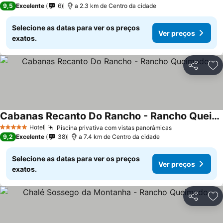
9,5
Excelente
6
a 2.3 km de Centro da cidade
Selecione as datas para ver os preços
Ver preços
exatos.
Partilhar
Ad
Cabanas Recanto Do Rancho - Rancho Queimado
Hotel
Piscina privativa com vistas panorâmicas
5 Estrelas
9,2
Excelente
38
a 7.4 km de Centro da cidade
Selecione as datas para ver os preços
Ver preços
exatos.
Partilhar
Ad