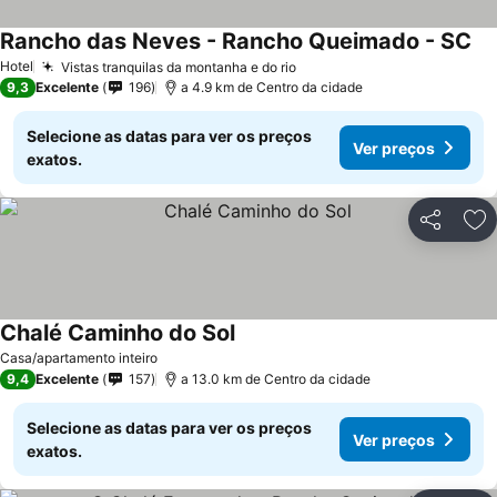
Rancho das Neves - Rancho Queimado - SC
Hotel
Vistas tranquilas da montanha e do rio
9,3
Excelente
196
a 4.9 km de Centro da cidade
Selecione as datas para ver os preços
Ver preços
exatos.
Partilhar
Ad
Chalé Caminho do Sol
Casa/apartamento inteiro
9,4
Excelente
157
a 13.0 km de Centro da cidade
Selecione as datas para ver os preços
Ver preços
exatos.