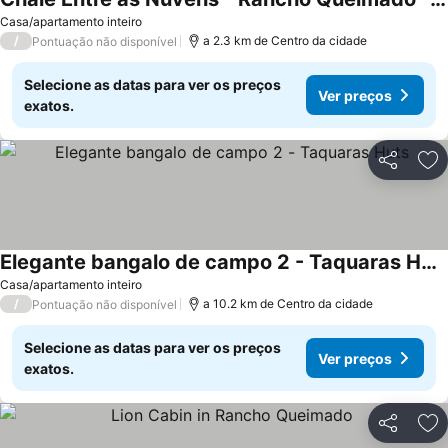
Casa/apartamento inteiro
/
a 2.3 km de Centro da cidade
Pontuação não disponível
Selecione as datas para ver os preços
Ver preços
exatos.
Partilhar
Ad
Elegante bangalo de campo 2 - Taquaras Huts
Casa/apartamento inteiro
/
a 10.2 km de Centro da cidade
Pontuação não disponível
Selecione as datas para ver os preços
Ver preços
exatos.
Partilhar
Ad