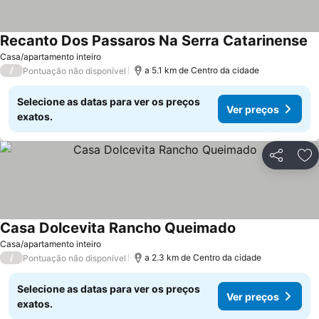
Recanto Dos Passaros Na Serra Catarinense
Casa/apartamento inteiro
/
a 5.1 km de Centro da cidade
Pontuação não disponível
Selecione as datas para ver os preços
Ver preços
exatos.
Partilhar
Ad
Casa Dolcevita Rancho Queimado
Casa/apartamento inteiro
/
a 2.3 km de Centro da cidade
Pontuação não disponível
Selecione as datas para ver os preços
Ver preços
exatos.