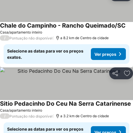
Chale do Campinho - Rancho Queimado/SC
Casa/apartamento inteiro
/
a 8.2 km de Centro da cidade
Pontuação não disponível
Selecione as datas para ver os preços
Ver preços
exatos.
Partilhar
Ad
Sitio Pedacinho Do Ceu Na Serra Catarinense
Casa/apartamento inteiro
/
a 3.2 km de Centro da cidade
Pontuação não disponível
Selecione as datas para ver os preços
Ver preços