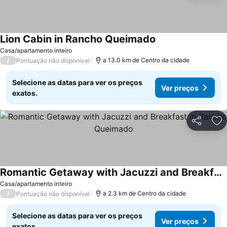
Lion Cabin in Rancho Queimado
Casa/apartamento inteiro
/
a 13.0 km de Centro da cidade
Pontuação não disponível
Selecione as datas para ver os preços
Ver preços
exatos.
Partilhar
Ad
Romantic Getaway with Jacuzzi and Breakfast in Rancho Queimado
Casa/apartamento inteiro
/
a 2.3 km de Centro da cidade
Pontuação não disponível
Selecione as datas para ver os preços
Ver preços
exatos.