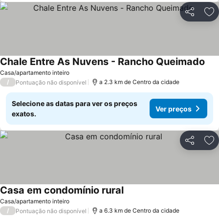
Partilhar
Ad
Chale Entre As Nuvens - Rancho Queimado
Casa/apartamento inteiro
/
a 2.3 km de Centro da cidade
Pontuação não disponível
Selecione as datas para ver os preços
Ver preços
exatos.
Partilhar
Ad
Casa em condomínio rural
Casa/apartamento inteiro
/
a 6.3 km de Centro da cidade
Pontuação não disponível