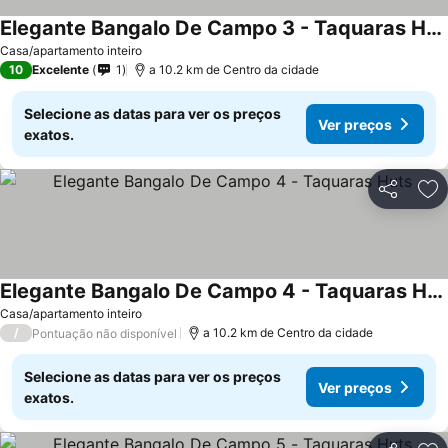
Elegante Bangalo De Campo 3 - Taquaras Huts
Casa/apartamento inteiro
10
Excelente
1
a 10.2 km de Centro da cidade
Selecione as datas para ver os preços
Ver preços
exatos.
Partilhar
Ad
Elegante Bangalo De Campo 4 - Taquaras Huts
Casa/apartamento inteiro
/
a 10.2 km de Centro da cidade
Pontuação não disponível
Selecione as datas para ver os preços
Ver preços
exatos.