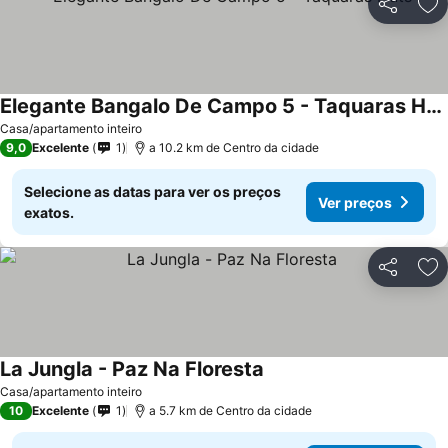
Partilhar
Ad
Elegante Bangalo De Campo 5 - Taquaras Huts
Casa/apartamento inteiro
9,0
Excelente
1
a 10.2 km de Centro da cidade
Selecione as datas para ver os preços
Ver preços
exatos.
Partilhar
Ad
La Jungla - Paz Na Floresta
Casa/apartamento inteiro
10
Excelente
1
a 5.7 km de Centro da cidade