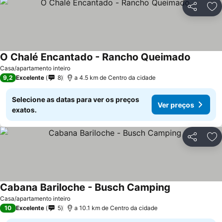
Partilhar
Ad
O Chalé Encantado - Rancho Queimado
Casa/apartamento inteiro
9,2
Excelente
8
a 4.5 km de Centro da cidade
Selecione as datas para ver os preços
Ver preços
exatos.
Partilhar
Ad
Cabana Bariloche - Busch Camping
Casa/apartamento inteiro
10
Excelente
5
a 10.1 km de Centro da cidade