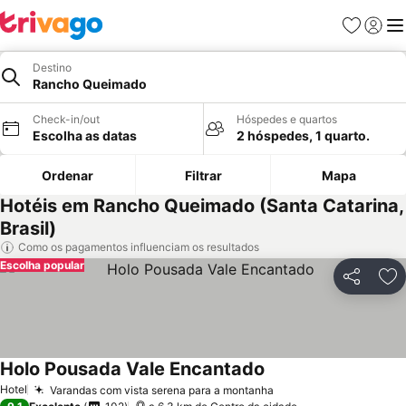
Favoritos
Iniciar
Me
Destino
Rancho Queimado
Check-in/out
Hóspedes e quartos
Escolha as datas
2 hóspedes, 1 quarto.
Ordenar
Filtrar
Mapa
Hotéis em Rancho Queimado (Santa Catarina,
Brasil)
Como os pagamentos influenciam os resultados
Escolha popular
Partilhar
Ad
Holo Pousada Vale Encantado
Hotel
Varandas com vista serena para a montanha