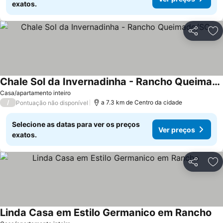
exatos.
Partilhar
Ad
Chale Sol da Invernadinha - Rancho Queimado/SC
Casa/apartamento inteiro
/
a 7.3 km de Centro da cidade
Pontuação não disponível
Selecione as datas para ver os preços
Ver preços
exatos.
Partilhar
Ad
Linda Casa em Estilo Germanico em Rancho