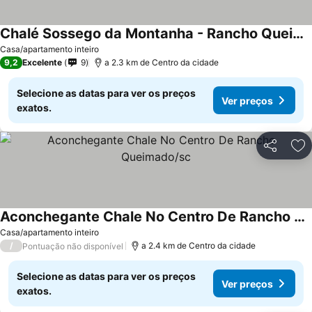
Chalé Sossego da Montanha - Rancho Queimado
Casa/apartamento inteiro
9,2
Excelente
9
a 2.3 km de Centro da cidade
Selecione as datas para ver os preços
Ver preços
exatos.
Partilhar
Ad
Aconchegante Chale No Centro De Rancho Queimado/sc
Casa/apartamento inteiro
/
a 2.4 km de Centro da cidade
Pontuação não disponível
Selecione as datas para ver os preços
Ver preços
exatos.