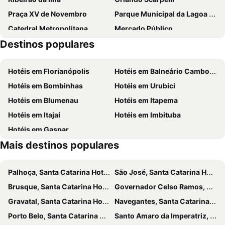
Praça XV de Novembro
Parque Municipal da Lagoa do Peri
Catedral Metropolitana
Mercado Público
Destinos populares
Museu do Homem do Sambaqui
Ponte Hercílio Luz
Palácio Cruz e Souza
Teatro Álvaro de Carvalho
Hotéis em Florianópolis
Hotéis em Balneário Camboriú
Náufragos
Hotéis em Bombinhas
Hotéis em Urubici
Hotéis em Blumenau
Hotéis em Itapema
Hotéis em Itajaí
Hotéis em Imbituba
Hotéis em Gaspar
Mais destinos populares
Palhoça, Santa Catarina Hotéis
São José, Santa Catarina Hotéis
Brusque, Santa Catarina Hotéis
Governador Celso Ramos, Santa Catarina Hotéis
Gravatal, Santa Catarina Hotéis
Navegantes, Santa Catarina Hotéis
Porto Belo, Santa Catarina Hotéis
Santo Amaro da Imperatriz, Santa Catarina Hotéis