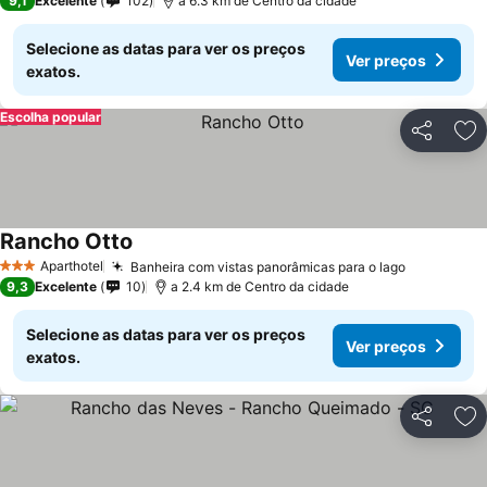
9,1
Excelente
102
a 6.3 km de Centro da cidade
Selecione as datas para ver os preços
Ver preços
exatos.
Escolha popular
Partilhar
Ad
Rancho Otto
Aparthotel
Banheira com vistas panorâmicas para o lago
3 Estrelas
9,3
Excelente
10
a 2.4 km de Centro da cidade
Selecione as datas para ver os preços
Ver preços
exatos.
Partilhar
Ad