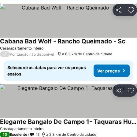
Partilhar
Ad
Cabana Bad Wolf - Rancho Queimado - Sc
Casa/apartamento inteiro
/
a 6.3 km de Centro da cidade
Pontuação não disponível
Selecione as datas para ver os preços
Ver preços
exatos.
Partilhar
Ad
Elegante Bangalo De Campo 1- Taquaras Huts
Casa/apartamento inteiro
10
Excelente
4
a 2.3 km de Centro da cidade