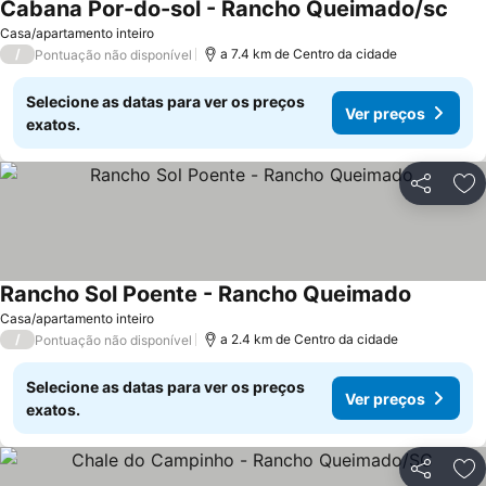
Cabana Por-do-sol - Rancho Queimado/sc
Casa/apartamento inteiro
/
a 7.4 km de Centro da cidade
Pontuação não disponível
Selecione as datas para ver os preços
Ver preços
exatos.
Partilhar
Ad
Rancho Sol Poente - Rancho Queimado
Casa/apartamento inteiro
/
a 2.4 km de Centro da cidade
Pontuação não disponível
Selecione as datas para ver os preços
Ver preços
exatos.
Partilhar
Ad