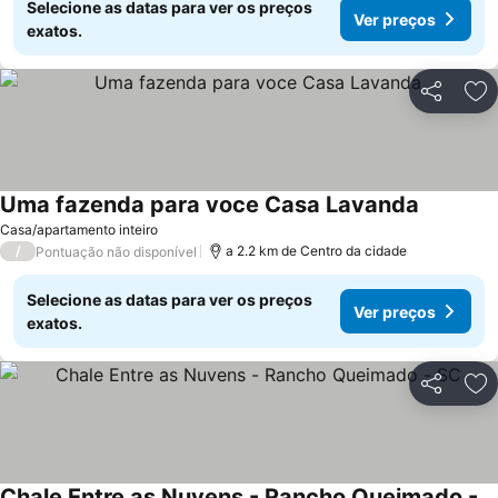
Selecione as datas para ver os preços
Ver preços
exatos.
Partilhar
Ad
Uma fazenda para voce Casa Lavanda
Casa/apartamento inteiro
/
a 2.2 km de Centro da cidade
Pontuação não disponível
Selecione as datas para ver os preços
Ver preços
exatos.
Partilhar
Ad
Chale Entre as Nuvens - Rancho Queimado - SC