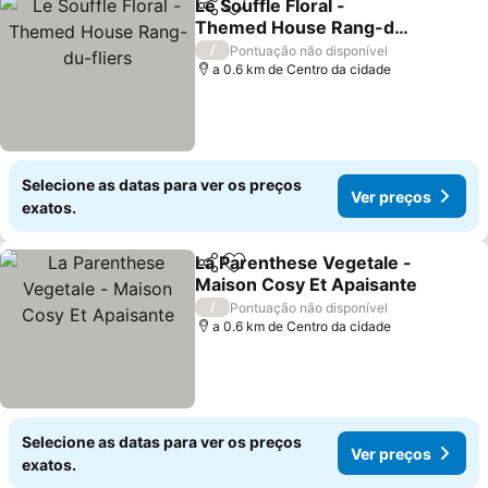
Le Souffle Floral -
Partilhar
Adicionar aos favoritos
Themed House Rang-du-
fliers
Ver preços
/
Pontuação não disponível
a 0.6 km de Centro da cidade
Selecione as datas para ver os preços
Ver preços
exatos.
La Parenthese Vegetale -
Partilhar
Adicionar aos favoritos
Maison Cosy Et Apaisante
Ver preços
/
Pontuação não disponível
a 0.6 km de Centro da cidade
Selecione as datas para ver os preços
Ver preços
exatos.