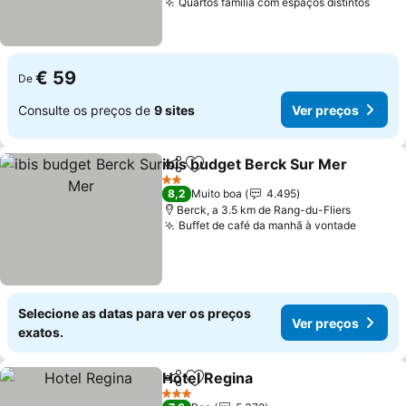
Quartos família com espaços distintos
Ver 
€ 59
De
Consulte os preços de
9 sites
Ver preços
ibis budget Berck Sur Mer
Partilhar
Adicionar aos favoritos
2 Estrelas
8,2
Muito boa
4.495
Berck, a 3.5 km de Rang-du-Fliers
Buffet de café da manhã à vontade
Ver pr
Selecione as datas para ver os preços
Ver preços
exatos.
Hotel Regina
Partilhar
Adicionar aos favoritos
Ver preços
3 Estrelas