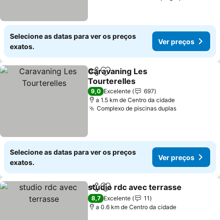
Selecione as datas para ver os preços
Ver preços
exatos.
Caravaning Les
Partilhar
Adicionar aos favoritos
Tourterelles
Ver preços
9,0
Excelente
697
a 1.5 km de Centro da cidade
Complexo de piscinas duplas
Ver preços
Selecione as datas para ver os preços
Ver preços
exatos.
studio rdc avec terrasse
Partilhar
Adicionar aos favoritos
V
8,7
Excelente
11
a 0.6 km de Centro da cidade