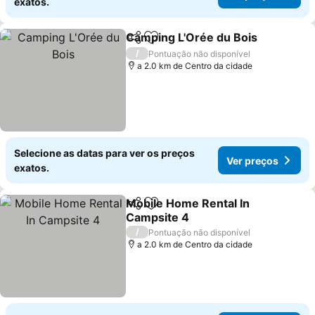
exatos.
Camping L'Orée du Bois
Partilhar
Adicionar aos favoritos
Ve
/
Pontuação não disponível
a 2.0 km de Centro da cidade
Selecione as datas para ver os preços
Ver preços
exatos.
Mobile Home Rental In
Partilhar
Adicionar aos favoritos
Campsite 4
Ver preços
/
Pontuação não disponível
a 2.0 km de Centro da cidade