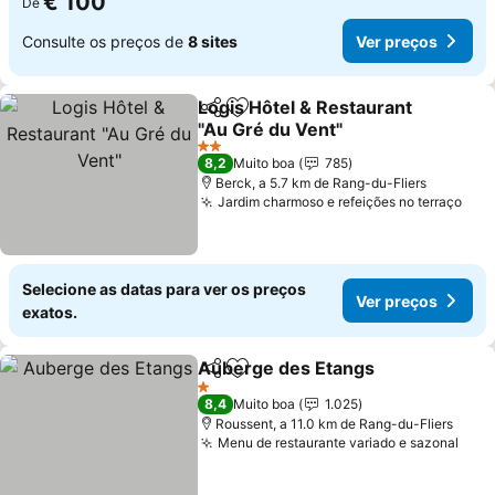
€ 100
De
Consulte os preços de
8 sites
Ver preços
Logis Hôtel & Restaurant
Partilhar
Adicionar aos favoritos
"Au Gré du Vent"
Ver preços
2 Estrelas
8,2
Muito boa
785
Berck, a 5.7 km de Rang-du-Fliers
Jardim charmoso e refeições no terraço
Ver
Selecione as datas para ver os preços
Ver preços
exatos.
Auberge des Etangs
Partilhar
Adicionar aos favoritos
Ver p
1 Estrelas
8,4
Muito boa
1.025
Roussent, a 11.0 km de Rang-du-Fliers
Menu de restaurante variado e sazonal
Ver 