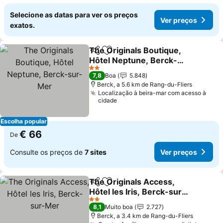
Selecione as datas para ver os preços
Ver preços
exatos.
The Originals Boutique,
Partilhar
Adicionar aos favoritos
Hôtel Neptune, Berck-
sur-Mer
Ver preços
2 Estrelas
7,8
Boa
5.848
Berck, a 5.6 km de Rang-du-Fliers
Localização à beira-mar com acesso à
cidade
Escolha popular
€ 66
De
Consulte os preços de
7 sites
Ver preços
The Originals Access,
Partilhar
Adicionar aos favoritos
Hôtel les Iris, Berck-sur-
Mer
Ver preços
2 Estrelas
8,1
Muito boa
2.727
Berck, a 3.4 km de Rang-du-Fliers