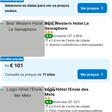
Selecione as datas para ver os preços
Ver preços
exatos.
Best Western Hotel Le
Partilhar
Adicionar aos favoritos
Semaphore
Ver preços
3 Estrelas
9,0
Excelente
2.905
a 2.4 km de Centro da cidade
Quartos confortáveis e bem equipados
Ver 
Escolha popular
€ 101
De
Consulte os preços de
11 sites
Ver preços
Logis Hôtel l'Envie des
Partilhar
Adicionar aos favoritos
Mets
Ver preços
2 Estrelas
8,2
Muito boa
527
a 0.6 km de Centro da cidade
Pátio charmoso com espreguiçadeiras
Ver 