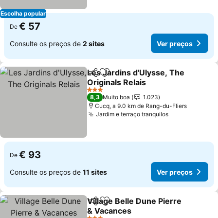
Escolha popular
€ 57
De
Consulte os preços de
2 sites
Ver preços
Les Jardins d'Ulysse, The
Partilhar
Adicionar aos favoritos
Originals Relais
Ver preços
3 Estrelas
8,3
Muito boa
1.023
Cucq, a 9.0 km de Rang-du-Fliers
Jardim e terraço tranquilos
Ver preços
€ 93
De
Consulte os preços de
11 sites
Ver preços
Village Belle Dune Pierre
Partilhar
Adicionar aos favoritos
& Vacances