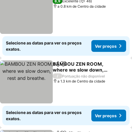
8,9
Excelente
46
a 0.8 km de Centro da cidade
Selecione as datas para ver os preços
Ver preços
exatos.
BAMBOU ZEN ROOM,
Partilhar
Adicionar aos favoritos
where we slow down,
rest and breathe.
Ver preços
/
Pontuação não disponível
a 1.3 km de Centro da cidade
Selecione as datas para ver os preços
Ver preços
exatos.