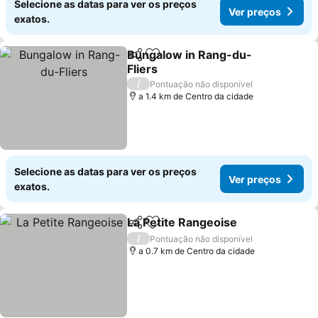
Selecione as datas para ver os preços
Ver preços
exatos.
Bungalow in Rang-du-
Partilhar
Adicionar aos favoritos
Fliers
Ver preços
/
Pontuação não disponível
a 1.4 km de Centro da cidade
Selecione as datas para ver os preços
Ver preços
exatos.
La Petite Rangeoise
Partilhar
Adicionar aos favoritos
Ver pr
/
Pontuação não disponível
a 0.7 km de Centro da cidade