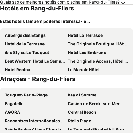
Quais são os melhores hotéis com piscina em Rang-du-Fliers?
Hotéis em Rang-du-Fliers
Estes hotéis também poderão interessá-lo...
Auberge des Etangs
Hotel La Terrasse
Hotel de la Terrasse
The Originals Boutique, Hôtel Neptune, Berck-sur-Mer
ibis Styles Le Touquet
Hotel Les Embruns
Best Western Hotel Le Semaphore
The Originals Access, Hôtel les Iris, Berck-sur-Mer
Hotel Regina
Le Manoir Hôtel
Atrações - Rang-du-Fliers
Residence du Rivage Chez Gino
voco Le Touquet by IHG
Novotel Thalassa Le Touquet
ibis Le Touquet Thalassa
Touquet-Paris-Plage
Bay of Somme
Hôtel Barrière Le Westminster
Red Fox
Bagatelle
Casino de Berck-sur-Mer
Pierre&Vacances Résidence Le Phare
Le Grand Hôtel Le Touquet-Paris-Plage
AGORA
Central Beach
BRIT HOTEL Le 940 Le Touquet-Etaples
Rencontres Internationales de Cerfs-volants
Stella Plage
Saint-Saulve Abbey Church
Le Touquet-Elizabeth II Airport