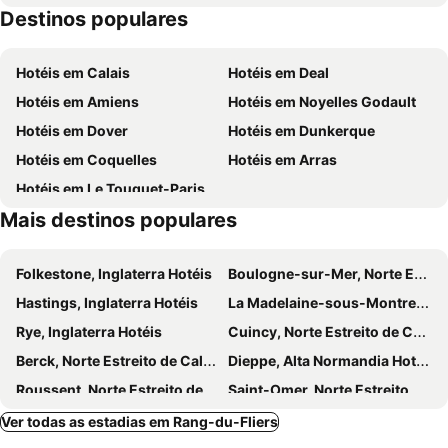
Destinos populares
Fort Mahon Beach
Herbarium
Port de Boulogne-Sur-Mer
Parc du Marquenterre
Hotéis em Calais
Hotéis em Deal
Criel Plage
Hôtel de Ville
Hotéis em Amiens
Hotéis em Noyelles Godault
Hotéis em Dover
Hotéis em Dunkerque
Hotéis em Coquelles
Hotéis em Arras
Hotéis em Le Touquet-Paris-Plage
Mais destinos populares
Folkestone, Inglaterra Hotéis
Boulogne-sur-Mer, Norte Estreito de Calé Hotéis
Hastings, Inglaterra Hotéis
La Madelaine-sous-Montreuil, Norte Estreito de Calé Hotéis
Rye, Inglaterra Hotéis
Cuincy, Norte Estreito de Calé Hotéis
Berck, Norte Estreito de Calé Hotéis
Dieppe, Alta Normandia Hotéis
Roussent, Norte Estreito de Calé Hotéis
Saint-Omer, Norte Estreito de Calé Hotéis
Loon-Plage, Norte Estreito de Calé Hotéis
Saint-Laurent-Blangy, Norte Estreito de Calé Hotéis
Ver todas as estadias em Rang-du-Fliers
Seclin, Norte Estreito de Calé Hotéis
Abbeville, Picardie Hotéis