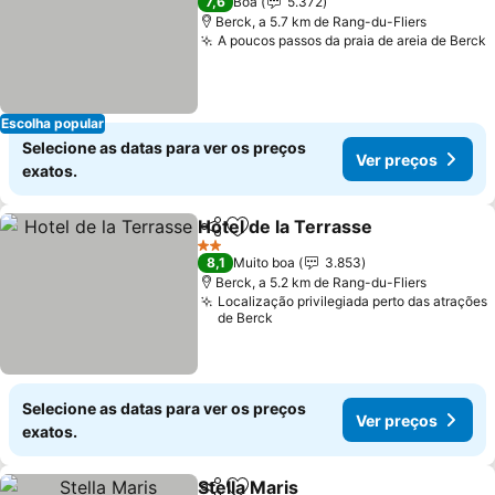
7,6
Boa
5.372
Berck, a 5.7 km de Rang-du-Fliers
A poucos passos da praia de areia de Berck
V
Escolha popular
Selecione as datas para ver os preços
Ver preços
exatos.
Hotel de la Terrasse
Partilhar
Adicionar aos favoritos
Ver p
2 Estrelas
8,1
Muito boa
3.853
Berck, a 5.2 km de Rang-du-Fliers
Localização privilegiada perto das atrações
de Berck
Selecione as datas para ver os preços
Ver preços
exatos.
Stella Maris