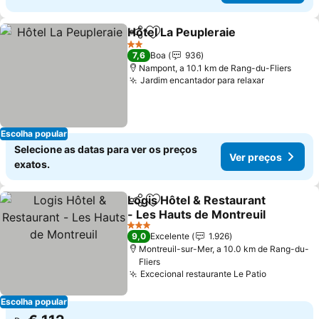
Hôtel La Peupleraie
Partilhar
Adicionar aos favoritos
Ver pr
2 Estrelas
7,6
Boa
936
Nampont, a 10.1 km de Rang-du-Fliers
Jardim encantador para relaxar
Ver preço
Escolha popular
Selecione as datas para ver os preços
Ver preços
exatos.
Logis Hôtel & Restaurant
Partilhar
Adicionar aos favoritos
- Les Hauts de Montreuil
Ver preços
3 Estrelas
9,0
Excelente
1.926
Montreuil-sur-Mer, a 10.0 km de Rang-du-
Fliers
Excecional restaurante Le Patio
Ver preço
Escolha popular