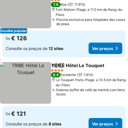
Ver preços
3 Estrelas
7,9
Boa
11.915
Fort-Mahon-Plage, a 11.0 km de Rang-du-
Fliers
Piscina exclusiva para hóspedes das casas
de praia
Escolha popular
€ 126
De
Consulte os preços de
12 sites
Ver preços
TRIBE Hôtel Le Touquet
Partilhar
Adicionar aos favoritos
Ve
4 Estrelas
8,4
Excelente
1.914
Le Touquet-Paris-Plage, a 10.5 km de Rang-
du-Fliers
Extenso buffet de café da manhã com itens
locais
€ 121
De
Consulte os preços de
8 sites
Ver preços