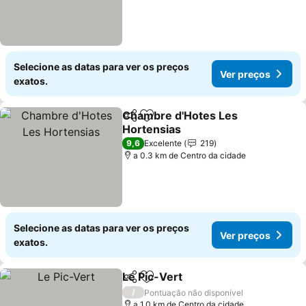
Selecione as datas para ver os preços
Ver preços
exatos.
Chambre d'Hotes Les
Partilhar
Adicionar aos favoritos
Hortensias
Ver preços
9,6
Excelente
219
a 0.3 km de Centro da cidade
Selecione as datas para ver os preços
Ver preços
exatos.
Le Pic-Vert
Partilhar
Adicionar aos favoritos
Ver preços
/
Pontuação não disponível
a 1.0 km de Centro da cidade