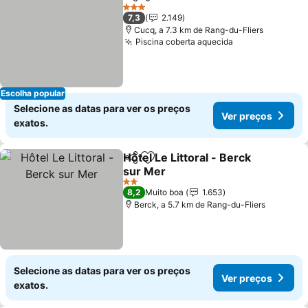
Partilhar
Adicionar aos favoritos
Ver preços
3 Estrelas
7,3
2.149
Cucq, a 7.3 km de Rang-du-Fliers
Piscina coberta aquecida
Ver preços
Escolha popular
Selecione as datas para ver os preços
Ver preços
exatos.
Hôtel Le Littoral - Berck
Partilhar
Adicionar aos favoritos
sur Mer
Ver preços
2 Estrelas
8,2
Muito boa
1.653
Berck, a 5.7 km de Rang-du-Fliers
Selecione as datas para ver os preços
Ver preços
exatos.