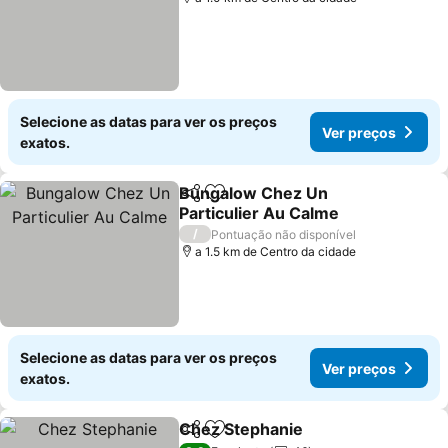
Selecione as datas para ver os preços
Ver preços
exatos.
Bungalow Chez Un
Partilhar
Adicionar aos favoritos
Particulier Au Calme
Ver preços
/
Pontuação não disponível
a 1.5 km de Centro da cidade
Selecione as datas para ver os preços
Ver preços
exatos.
Chez Stephanie
Partilhar
Adicionar aos favoritos
Ver preço