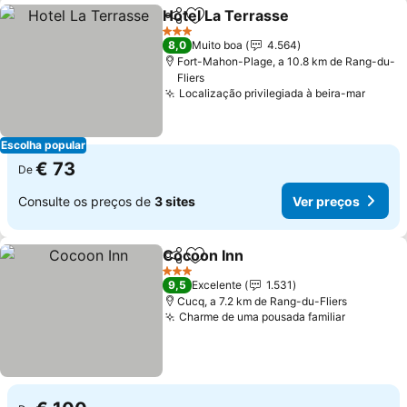
Hotel La Terrasse
Partilhar
Adicionar aos favoritos
Ver preç
3 Estrelas
8,0
Muito boa
4.564
Fort-Mahon-Plage, a 10.8 km de Rang-du-
Fliers
Localização privilegiada à beira-mar
Ver p
Escolha popular
€ 73
De
Consulte os preços de
3 sites
Ver preços
Cocoon Inn
Partilhar
Adicionar aos favoritos
Ver preços
3 Estrelas
9,5
Excelente
1.531
Cucq, a 7.2 km de Rang-du-Fliers
Charme de uma pousada familiar
Ver preç