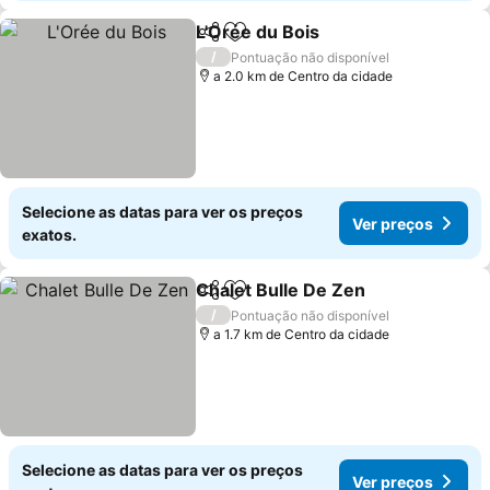
L'Orée du Bois
Partilhar
Adicionar aos favoritos
Ver preços
/
Pontuação não disponível
a 2.0 km de Centro da cidade
Selecione as datas para ver os preços
Ver preços
exatos.
Chalet Bulle De Zen
Partilhar
Adicionar aos favoritos
Ver pr
/
Pontuação não disponível
a 1.7 km de Centro da cidade
Selecione as datas para ver os preços
Ver preços