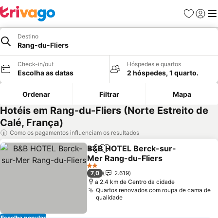
Favoritos
Iniciar
Me
Destino
Rang-du-Fliers
Check-in/out
Hóspedes e quartos
Escolha as datas
2 hóspedes, 1 quarto.
Ordenar
Filtrar
Mapa
Hotéis em Rang-du-Fliers (Norte Estreito de
Calé, França)
Como os pagamentos influenciam os resultados
B&B HOTEL Berck-sur-
Partilhar
Adicionar aos favoritos
Mer Rang-du-Fliers
Ver preços
2 Estrelas
7,0
2.619
a 2.4 km de Centro da cidade
Quartos renovados com roupa de cama de
qualidade
Escolha popular