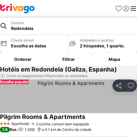
Favoritos
Iniciar
Me
Destino
Redondela
Check-in/out
Hóspedes e quartos
Escolha as datas
2 hóspedes, 1 quarto.
Ordenar
Filtrar
Mapa
Hotéis em Redondela (Galiza, Espanha)
Como os pagamentos influenciam os resultados
Escolha popular
Partilhar
Ad
Pilgrim Rooms & Apartments
Ver preços
Aparthotel
Cozinha comum bem equipada
Ver preços
3 Estrelas
7,6
Boa
1.269
a 0.1 km de Centro da cidade