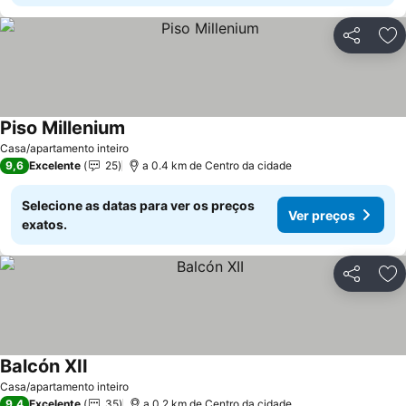
Partilhar
Ad
Piso Millenium
Ver preços
Casa/apartamento inteiro
9,6
Excelente
25
a 0.4 km de Centro da cidade
Selecione as datas para ver os preços
Ver preços
exatos.
Partilhar
Ad
Balcón XII
Ver preços
Casa/apartamento inteiro
9,4
Excelente
35
a 0.2 km de Centro da cidade