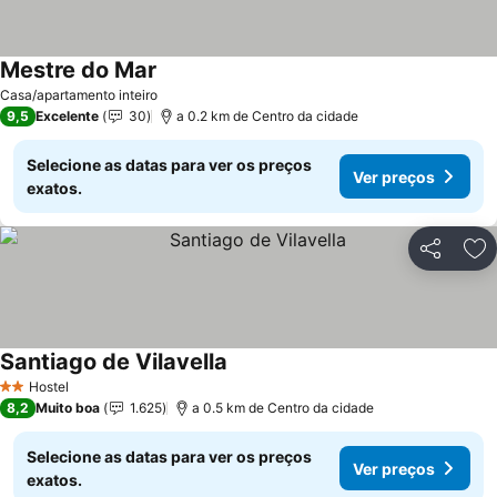
Mestre do Mar
Ver preços
Casa/apartamento inteiro
9,5
Excelente
30
a 0.2 km de Centro da cidade
Selecione as datas para ver os preços
Ver preços
exatos.
Partilhar
Ad
Santiago de Vilavella
Ver preços
Hostel
2 Estrelas
8,2
Muito boa
1.625
a 0.5 km de Centro da cidade
Selecione as datas para ver os preços
Ver preços
exatos.