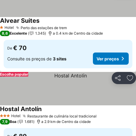
Alvear Suites
Ver preços
Hotel
Perto das estações de trem
Ver preços
1 Estrelas
8,6
Excelente
1.345
a 0.4 km de Centro da cidade
€ 70
De
Consulte os preços de
3 sites
Ver preços
Escolha popular
Partilhar
Ad
Hostal Antolín
Ver preços
Hotel
Restaurante de culinária local tradicional
Ver preços
3 Estrelas
7,9
Boa
1.681
a 2.9 km de Centro da cidade