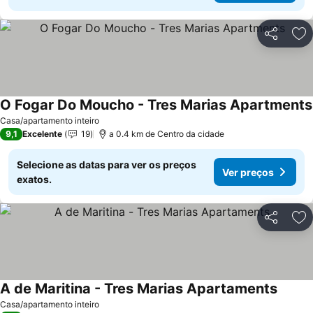
Partilhar
Ad
O Fogar Do Moucho - Tres Marias Apartments
Casa/apartamento inteiro
9,1
Excelente
19
a 0.4 km de Centro da cidade
Selecione as datas para ver os preços
Ver preços
exatos.
Partilhar
Ad
A de Maritina - Tres Marias Apartaments
Ver pr
Casa/apartamento inteiro