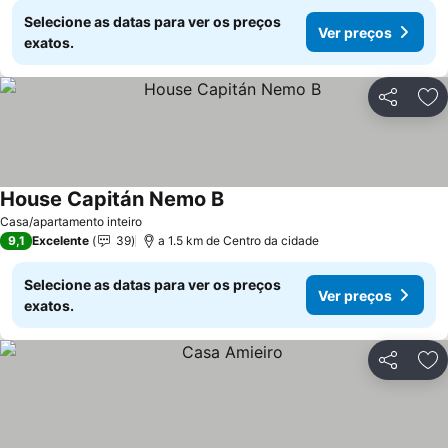
Selecione as datas para ver os preços
Ver preços
exatos.
Partilhar
Ad
House Capitán Nemo B
Ver preços
Casa/apartamento inteiro
9,1
Excelente
39
a 1.5 km de Centro da cidade
Selecione as datas para ver os preços
Ver preços
exatos.
Partilhar
Ad