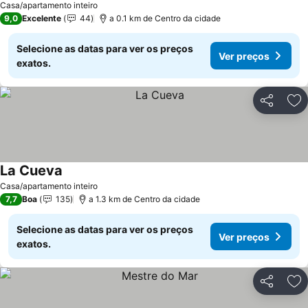
Casa/apartamento inteiro
9,0
Excelente
44
a 0.1 km de Centro da cidade
Selecione as datas para ver os preços
Ver preços
exatos.
Partilhar
Ad
La Cueva
Ver preços
Casa/apartamento inteiro
7,7
Boa
135
a 1.3 km de Centro da cidade
Selecione as datas para ver os preços
Ver preços
exatos.
Partilhar
Ad