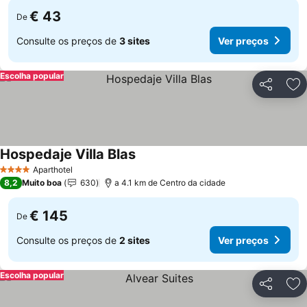
€ 43
De
Consulte os preços de
3 sites
Ver preços
Escolha popular
Partilhar
Ad
Hospedaje Villa Blas
Ver preços
Aparthotel
4 Estrelas
8,2
Muito boa
630
a 4.1 km de Centro da cidade
€ 145
De
Consulte os preços de
2 sites
Ver preços
Escolha popular
Partilhar
Ad