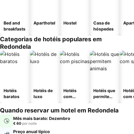
Bed and
Aparthotel
Hostel
Casa de
Apar
breakfasts
hóspedes
Categorias de hotéis populares em
Redondela
Hotéis
Hotéis de
Hotéis
Hotéis que
Hoté
baratos
luxo
com
permitem
com 
piscinas
animais
Quando reservar um hotel em Redondela
Mês mais barato: Dezembro
€ 60
por noite
Preço anual típico