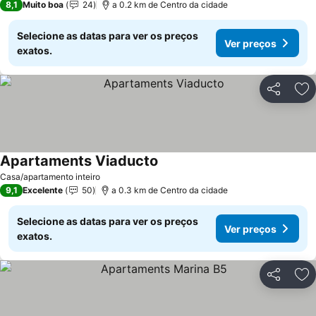
8,1
Muito boa
24
a 0.2 km de Centro da cidade
Selecione as datas para ver os preços
Ver preços
exatos.
Partilhar
Ad
Apartaments Viaducto
Ver preços
Casa/apartamento inteiro
9,1
Excelente
50
a 0.3 km de Centro da cidade
Selecione as datas para ver os preços
Ver preços
exatos.
Partilhar
Ad