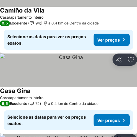
Camiño da Vila
Ver preços
Casa/apartamento inteiro
9,5
Excelente
94
a 0.4 km de Centro da cidade
Selecione as datas para ver os preços
Ver preços
exatos.
Partilhar
Ad
Casa Gina
Ver preços
Casa/apartamento inteiro
9,5
Excelente
74
a 0.4 km de Centro da cidade
Selecione as datas para ver os preços
Ver preços
exatos.