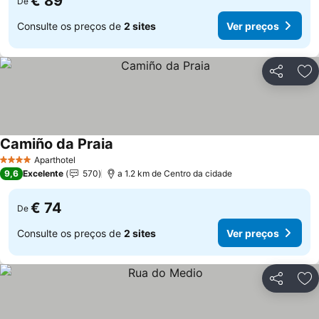
€ 89
De
Consulte os preços de
2 sites
Ver preços
Partilhar
Ad
Camiño da Praia
Ver preços
Aparthotel
4 Estrelas
9,6
Excelente
570
a 1.2 km de Centro da cidade
€ 74
De
Consulte os preços de
2 sites
Ver preços
Partilhar
Ad