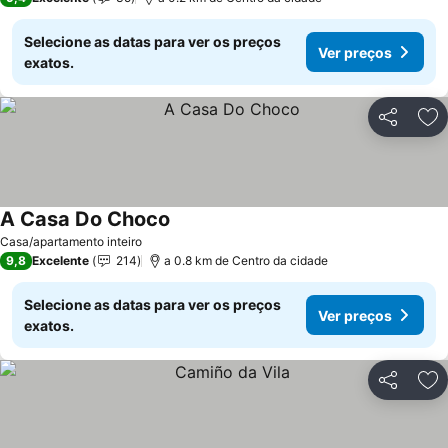
Selecione as datas para ver os preços
Ver preços
exatos.
Partilhar
Ad
A Casa Do Choco
Ver preços
Casa/apartamento inteiro
9,8
Excelente
214
a 0.8 km de Centro da cidade
Selecione as datas para ver os preços
Ver preços
exatos.
Partilhar
Ad