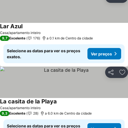
Ad
Lar Azul
Ver preços
Casa/apartamento inteiro
9,7
Excelente
176
a 0.1 km de Centro da cidade
Selecione as datas para ver os preços
Ver preços
exatos.
Partilhar
Ad
La casita de la Playa
Ver preços
Casa/apartamento inteiro
9,3
Excelente
28
a 6.0 km de Centro da cidade
Selecione as datas para ver os preços