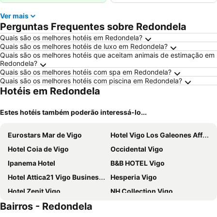
Ver mais
Perguntas Frequentes sobre Redondela
Quais são os melhores hotéis em Redondela?
Quais são os melhores hotéis de luxo em Redondela?
Quais são os melhores hotéis que aceitam animais de estimação em
Redondela?
Quais são os melhores hotéis com spa em Redondela?
Quais são os melhores hotéis com piscina em Redondela?
Hotéis em Redondela
Estes hotéis também poderão interessá-lo...
Eurostars Mar de Vigo
Hotel Vigo Los Galeones Affiliated by Meliá
Hotel Coia de Vigo
Occidental Vigo
Ipanema Hotel
B&B HOTEL Vigo
Hotel Attica21 Vigo Business & Wellness
Hesperia Vigo
Hotel Zenit Vigo
NH Collection Vigo
Bairros - Redondela
Hotel Spa Nanin Playa
Hotel Atlántico Vigo