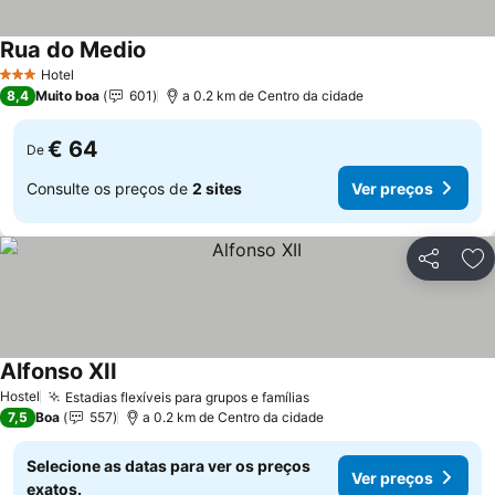
Rua do Medio
Ver preços
Hotel
3 Estrelas
8,4
Muito boa
601
a 0.2 km de Centro da cidade
€ 64
De
Consulte os preços de
2 sites
Ver preços
Partilhar
Ad
Alfonso XII
Ver preços
Hostel
Estadias flexíveis para grupos e famílias
Ver preços
7,5
Boa
557
a 0.2 km de Centro da cidade
Selecione as datas para ver os preços
Ver preços
exatos.