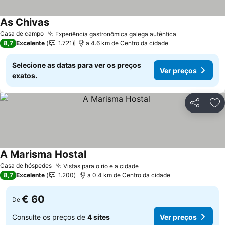
As Chivas
Ver preços
Casa de campo
Experiência gastronômica galega autêntica
Ver preços
8,7
Excelente
1.721
a 4.6 km de Centro da cidade
Selecione as datas para ver os preços
Ver preços
exatos.
Partilhar
Ad
A Marisma Hostal
Ver preços
Casa de hóspedes
Vistas para o rio e a cidade
Ver preços
8,7
Excelente
1.200
a 0.4 km de Centro da cidade
€ 60
De
Consulte os preços de
4 sites
Ver preços