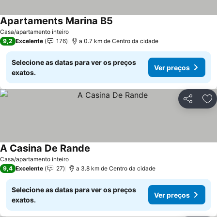
Apartaments Marina B5
Ver preços
Casa/apartamento inteiro
9,2
Excelente
176
a 0.7 km de Centro da cidade
Selecione as datas para ver os preços
Ver preços
exatos.
Partilhar
Ad
A Casina De Rande
Ver preços
Casa/apartamento inteiro
9,4
Excelente
27
a 3.8 km de Centro da cidade
Selecione as datas para ver os preços
Ver preços
exatos.