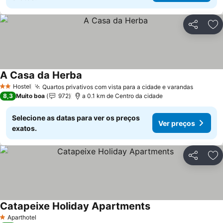
Partilhar
Ad
A Casa da Herba
Ver preços
Hostel
Quartos privativos com vista para a cidade e varandas
Ver pre
2 Estrelas
8,3
Muito boa
972
a 0.1 km de Centro da cidade
Selecione as datas para ver os preços
Ver preços
exatos.
Partilhar
Ad
Catapeixe Holiday Apartments
Ver preços
Aparthotel
1 Estrelas