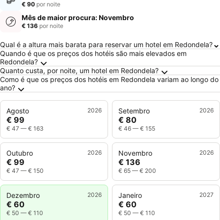
€ 90
por noite
Mês de maior procura: Novembro
€ 136
por noite
Perguntas Frequentes sobre Redondela
Qual é a altura mais barata para reservar um hotel em Redondela?
Quando é que os preços dos hotéis são mais elevados em
Redondela?
Quanto custa, por noite, um hotel em Redondela?
Como é que os preços dos hotéis em Redondela variam ao longo do
ano?
Agosto
2026
Setembro
2026
€ 99
€ 80
€ 47
—
€ 163
€ 46
—
€ 155
Outubro
2026
Novembro
2026
€ 99
€ 136
€ 47
—
€ 150
€ 65
—
€ 200
Dezembro
2026
Janeiro
2027
€ 60
€ 60
€ 50
—
€ 110
€ 50
—
€ 110