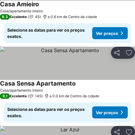
Casa Amieiro
Ver preços
Casa/apartamento inteiro
9,3
Excelente
45
a 0.6 km de Centro da cidade
Selecione as datas para ver os preços
Ver preços
exatos.
Partilhar
Ad
Casa Sensa Apartamento
Ver preços
Casa/apartamento inteiro
9,1
Excelente
145
a 0.0 km de Centro da cidade
Selecione as datas para ver os preços
Ver preços
exatos.
Partilhar