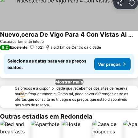
Partilhar
Ad
Nuevo,cerca De Vigo Para 4 Con Vistas Al Mar
Ver preços
Casa/apartamento inteiro
9,2
Excelente
102
a 5.0 km de Centro da cidade
Selecione as datas para ver os preços
Ver preços
exatos.
Mostrar mais
Os preços e a disponibilidade que recebemos dos sites de reserva
mudam frequentemente. Como tal, pode haver diferenças entre as
ofertas que consulta no trivago e os preços que estão disponíveis
nos sites de reserva.
Outras estadias em Redondela