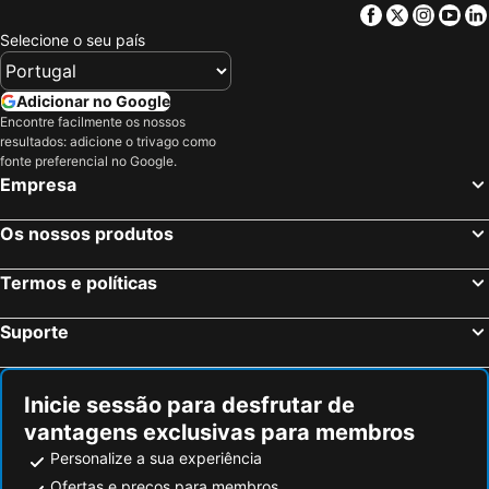
Casa das Pías
Hotel Galicia
Facebook
Twitter
Insta
Yo
Vigo, Galiza Hotéis
Sangenjo, Galiza Hotéis
Selecione o seu país
Hotel Condado
Peneda-Gerês, Norte de Portugal Hotéis
Melgaço, Norte de Portugal Hotéis
Ponte de Lima, Norte de Portugal Hotéis
Caminha, Norte de Portugal Hotéis
Adicionar no Google
Encontre facilmente os nossos
Islantilla, Andaluzia Hotéis
Madrid, Madrid Hotéis
resultados: adicione o trivago como
Benidorm, Valência Hotéis
Sevilha, Andaluzia Hotéis
fonte preferencial no Google.
Empresa
Barcelona, Catalunha Hotéis
Isla Cristina, Andaluzia Hotéis
Isla Canela, Andaluzia Hotéis
Os nossos produtos
Termos e políticas
Suporte
Inicie sessão para desfrutar de
vantagens exclusivas para membros
Personalize a sua experiência
Ofertas e preços para membros