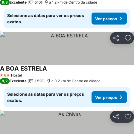
9,8
Excelente
510
a 1.2 km de Centro da cidade
Selecione as datas para ver os preços
Ver preços
exatos.
Partilhar
Ad
A BOA ESTRELA
Ver preços
Hostel
3 Estrelas
9,2
Excelente
1.528
a 0.2 km de Centro da cidade
Selecione as datas para ver os preços
Ver preços
exatos.
Partilhar
Ad