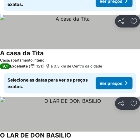
Ver preços
exatos.
Partilhar
Ad
A casa da Tita
Ver preços
Casa/apartamento inteiro
9,1
Excelente
121
a 0.3 km de Centro da cidade
Selecione as datas para ver os preços
Ver preços
exatos.
Partilhar
Ad
O LAR DE DON BASILIO
Ver preços