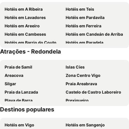
Sercotel Bahía de Vigo
Hotel Avion
Hotéis em A Ribeira
Hotéis em Teis
Hotel Junquera
Hotel Villa Covelo
Hotéis em Lavadores
Hotéis em Pardavila
Pazo Los Escudos Hotel Spa & Resort
Gran Hotel Nagari Boutique & Spa
Hotéis em Areeiro
Hotéis em Ferreira
Hotel Celta
Sercotel Tres Luces
Hotéis em Cambeses
Hotéis em Candeán de Arriba
Hotel Vigo Plaza
Hotel Alda Estación Vigo
Hotéis em Barrio do Couto
Hotéis em Paradela
Slow Beach Hotel Gran Proa
Dorma Vigo
Atrações - Redondela
Hotéis em Espiñeiro
Hotéis em Santa Tegra
Hotel Ancora
Balneario de Mondariz
Hotéis em Toxal
Hotéis em A Bagunda
Agua de Mar Hotel Boutique
Hotel Ciudad de Vigo
Praia de Samil
Islas Cíes
Hotel Panton
Hotel Bienestar Moaña
Areacova
Zona Centro Vigo
La Suite Hotel
Airiños
Silgar
Praia Areabrava
Hotel Casablanca Vigo
Hotel Silken Axis Vigo
Praia da Lanzada
Castelo de Castro Laboreiro
AC Hotel Palacio Universal
Hotel Jucamar
Playa de Barra
Prexigueiro
Hotel Playa Samil Vigo
Hotel París
Destinos populares
Praia Fluvial do Taboão
Vigo-Guixar
Hotel del Mar
Hotel H4 Cangas 3 Superior
A Lanzada- O Espiñeiro
Paseo Marítimo de Baiona
Hotel Las Vegas
Hotel Villa de Marin
Hotéis em Vigo
Hotéis em Sangenjo
Luz
Barrio de Samil
PENSION LUCERNA
Rias Bajas