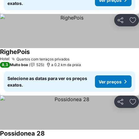
Ver preços
exatos.
Partilhar
Ad
RighePois
Ver preços
Hotel
Quartos com terraços privados
Ver preços
8,3
Muito boa
525
a 0.2 km da praia
Selecione as datas para ver os preços
Ver preços
exatos.
Partilhar
Ad
Possidonea 28
Ver preços