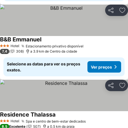
Partilhar
Ad
B&B Emmanuel
Ver preços
Hotel
Estacionamento privativo disponível
Ver preços
3 Estrelas
7,4
308
a 3.9 km de Centro da cidade
Selecione as datas para ver os preços
Ver preços
exatos.
Partilhar
Ad
Residence Thalassa
Ver preços
Hotel
Spa e centro de bem-estar dedicados
Ver preços
3 Estrelas
8,5
Excelente
507
a 0.5 km da praia