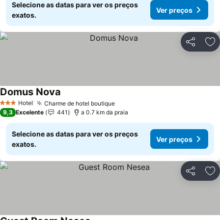
Selecione as datas para ver os preços
Ver preços
exatos.
Partilhar
Ad
Domus Nova
Ver preços
Hotel
Charme de hotel boutique
Ver preços
3 Estrelas
9,3
Excelente
441
a 0.7 km da praia
Selecione as datas para ver os preços
Ver preços
exatos.
Partilhar
Ad