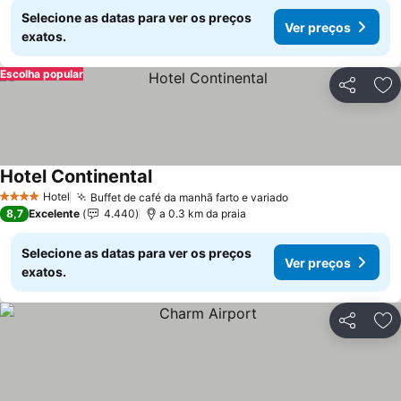
Selecione as datas para ver os preços
Ver preços
exatos.
Escolha popular
Partilhar
Ad
Hotel Continental
Ver preços
Hotel
Buffet de café da manhã farto e variado
Ver preços
4 Estrelas
8,7
Excelente
4.440
a 0.3 km da praia
Selecione as datas para ver os preços
Ver preços
exatos.
Partilhar
Ad