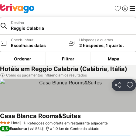
Favoritos
Iniciar
Me
Destino
Reggio Calabria
Check-in/out
Hóspedes e quartos
Escolha as datas
2 hóspedes, 1 quarto.
Ordenar
Filtrar
Mapa
Hotéis em Reggio Calabria (Calábria, Itália)
Como os pagamentos influenciam os resultados
Partilhar
Ad
Casa Blanca Rooms&Suites
Ver preços
Hotel
Refeições com oferta em restaurante adjacente
Ver preços
3 Estrelas
8,8
Excelente
554
a 1.0 km de Centro da cidade