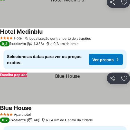
Partilhar
Ad
Hotel Medinblu
Ver preços
Hotel
Localização central perto de atrações
Ver preços
4 Estrelas
9,3
Excelente
1.338
a 0.3 km da praia
Selecione as datas para ver os preços
Ver preços
exatos.
Escolha popular
Partilhar
Ad
Blue House
Ver preços
Aparthotel
4 Estrelas
8,7
Excelente
46
a 1.4 km de Centro da cidade