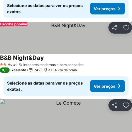
Selecione as datas para ver os preços
Ver preços
exatos.
Escolha popular
Partilhar
Ad
B&B Night&Day
Ver preços
Hotel
Interiores modernos e bem pensados
Ver preços
2 Estrelas
9,5
Excelente
742
a 0.4 km da praia
Selecione as datas para ver os preços
Ver preços
exatos.
Partilhar
Ad