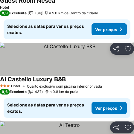
Guest Room Nesea
Ver preços
Hotel
8,9
Excelente
136
a 9.0 km de Centro da cidade
Selecione as datas para ver os preços
Ver preços
exatos.
Partilhar
Ad
Al Castello Luxury B&B
Ver preços
Hotel
Quarto exclusivo com piscina interior privada
Ver preços
3 Estrelas
9,6
Excelente
437
a 0.8 km da praia
Selecione as datas para ver os preços
Ver preços
exatos.
Partilhar
Ad