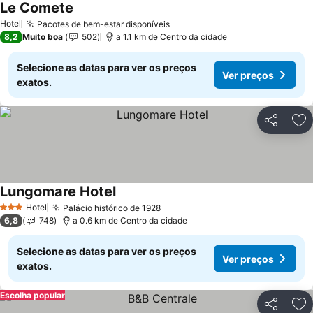
Le Comete
Ver preços
Hotel
Pacotes de bem-estar disponíveis
Ver preços
8,2
Muito boa
502
a 1.1 km de Centro da cidade
Selecione as datas para ver os preços
Ver preços
exatos.
Partilhar
Ad
Lungomare Hotel
Ver preços
Hotel
Palácio histórico de 1928
Ver preços
3 Estrelas
6,8
748
a 0.6 km de Centro da cidade
Selecione as datas para ver os preços
Ver preços
exatos.
Escolha popular
Partilhar
Ad