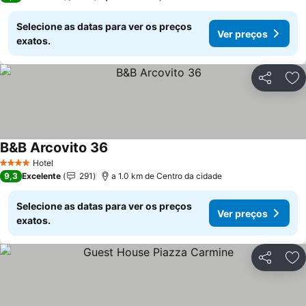
Selecione as datas para ver os preços
Ver preços
exatos.
Partilhar
Ad
B&B Arcovito 36
Ver preços
Hotel
4 Estrelas
9,3
Excelente
291
a 1.0 km de Centro da cidade
Selecione as datas para ver os preços
Ver preços
exatos.
Partilhar
Ad