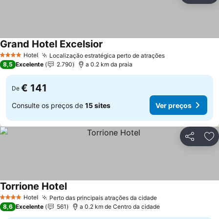
Grand Hotel Excelsior
Ver preços
Hotel
Localização estratégica perto de atrações
Ver preços
4 Estrelas
8,5
Excelente
2.790
a 0.2 km da praia
€ 141
De
Consulte os preços de
15 sites
Ver preços
Partilhar
Ad
Torrione Hotel
Ver preços
Hotel
Perto das principais atrações da cidade
Ver preços
4 Estrelas
8,6
Excelente
561
a 0.2 km de Centro da cidade