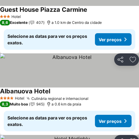
Guest House Piazza Carmine
Ver preços
Hotel
3 Estrelas
8,6
Excelente
407
a 1.0 km de Centro da cidade
Selecione as datas para ver os preços
Ver preços
exatos.
Partilhar
Ad
Albanuova Hotel
Ver preços
Hotel
Culinária regional e internacional
Ver preços
4 Estrelas
8,3
Muito boa
945
a 0.6 km da praia
Selecione as datas para ver os preços
Ver preços
exatos.