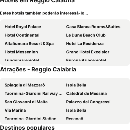
Hotéis em Reggio Calabria
Estes hotéis também poderão interessá-lo...
Hotel Royal Palace
Casa Blanca Rooms&Suites
Hotel Continental
Le Dune Beach Club
Altafiumara Resort & Spa
Hotel La Residenza
Hotel Messenion
Grand Hotel Excelsior
Lungomare Hotel
Europa Palace Hotel
Atrações - Reggio Calabria
Jolly Charme Suite
Bb Dante
Donna Laura
Villa Morgana Resort & Spa
Spiaggia di Mazzarò
Isola Bella
Charm Airport
Regent
Taormina-Giardini Railway Station
Catedral de Messina
B&B Centrale
RighePois
San Giovanni di Malta
Palazzo dei Congressi
E' Hotel
Hotel Palace Masoanri's
Via Marina
Isola Bella
Domus Nova
Al Teatro
Taormina-Giardini Station
Recanati
Hotel La Lampara
Gardenia Hotel
Destinos populares
Museo Nazionale di Reggio Calabria
Basilica Cattedrale Maria SS Assunta in Cielo
Hotel Scilla
Il Casato Deluxe Rooms