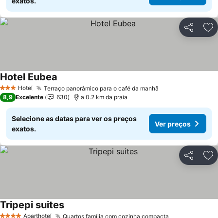
exatos.
Partilhar
Ad
Hotel Eubea
Ver preços
Hotel
Terraço panorâmico para o café da manhã
Ver preços
3 Estrelas
8,9
Excelente
630
a 0.2 km da praia
Selecione as datas para ver os preços
Ver preços
exatos.
Partilhar
Ad
Tripepi suites
Ver preços
Aparthotel
Quartos família com cozinha compacta
Ver preços