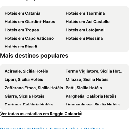
Reggio Calabria Airport
Porto de Messina
Hotéis em Catania
Hotéis em Taormina
Terminal Traghetti
Sacrario di Cristo Re
Hotéis em Giardini-Naxos
Hotéis em Aci Castello
Punta del Faro
Castello di Scaletta Zanclea
Hotéis em Tropea
Hotéis em Letojanni
I Gabbiani
Capo Milazzo
Hotéis em Capo Vaticano
Hotéis em Messina
Santa Caterina di Alessandria
Castello di Milazzo
Hotéis em Ricadi
Mais destinos populares
Acireale, Sicília Hotéis
Terme Vigliatore, Sicília Hotéis
Lipari, Sicília Hotéis
Milazzo, Sicília Hotéis
Zafferana Etnea, Sicília Hotéis
Patti, Sicília Hotéis
Giarre, Sicília Hotéis
Parghelia, Calábria Hotéis
Curinga, Calábria Hotéis
Linguaglossa, Sicília Hotéis
Vibo Valentia, Calábria Hotéis
Vulcano Island, Sicília Hotéis
Ver todas as estadias em Reggio Calabria
Roccalumera, Sicília Hotéis
Mascali, Sicília Hotéis