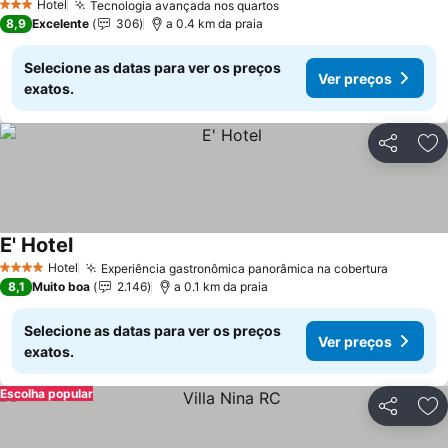
Hotel
Tecnologia avançada nos quartos
Ver preços
3 Estrelas
8,9
Excelente
306
a 0.4 km da praia
Selecione as datas para ver os preços
Ver preços
exatos.
Partilhar
Ad
E' Hotel
Ver preços
Hotel
Experiência gastronômica panorâmica na cobertura
Ver pre
4 Estrelas
8,1
Muito boa
2.146
a 0.1 km da praia
Selecione as datas para ver os preços
Ver preços
exatos.
Escolha popular
Partilhar
Ad