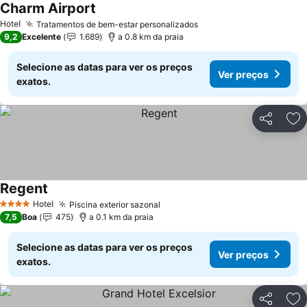
Charm Airport
Ver preços
Hotel
Tratamentos de bem-estar personalizados
Ver preços
9,2
Excelente
1.689
a 0.8 km da praia
Selecione as datas para ver os preços
Ver preços
exatos.
Partilhar
Ad
Regent
Ver preços
Hotel
Piscina exterior sazonal
Ver preços
4 Estrelas
7,5
Boa
475
a 0.1 km da praia
Selecione as datas para ver os preços
Ver preços
exatos.
Partilhar
Ad