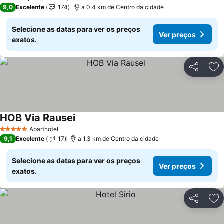
4 Estrelas
9,0
Excelente
174
a 0.4 km de Centro da cidade
Selecione as datas para ver os preços
Ver preços
exatos.
Partilhar
Ad
HOB Via Rausei
Ver preços
Aparthotel
5 Estrelas
9,1
Excelente
17
a 1.3 km de Centro da cidade
Selecione as datas para ver os preços
Ver preços
exatos.
Partilhar
Ad