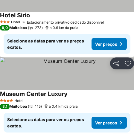
Hotel Sirio
Ver preços
Hotel
Estacionamento privativo dedicado disponível
Ver preços
3 Estrelas
8,0
Muito boa
273
a 0.6 km da praia
Selecione as datas para ver os preços
Ver preços
exatos.
Partilhar
Ad
Museum Center Luxury
Ver preços
Hotel
4 Estrelas
8,1
Muito boa
115
a 0.4 km da praia
Selecione as datas para ver os preços
Ver preços
exatos.