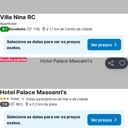
Villa Nina RC
Ver preços
Aparthotel
9,1
Excelente
118
a 1.7 km de Centro da cidade
Selecione as datas para ver os preços
Ver preços
exatos.
Escolha popular
Partilhar
Ad
Hotel Palace Masoanri's
Ver preços
Hotel
Vistas panorâmicas do mar e da cidade
Ver preços
3 Estrelas
7,0
861
a 0.2 km da praia
Selecione as datas para ver os preços
Ver preços
exatos.