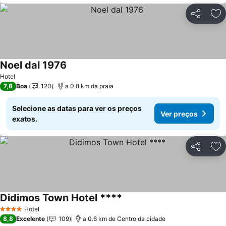
Partilhar
Ad
Noel dal 1976
Ver preços
Hotel
7,8
Boa
120
a 0.8 km da praia
Selecione as datas para ver os preços
Ver preços
exatos.
Partilhar
Ad
Didimos Town Hotel ****
Ver preços
Hotel
4 Estrelas
8,8
Excelente
109
a 0.6 km de Centro da cidade