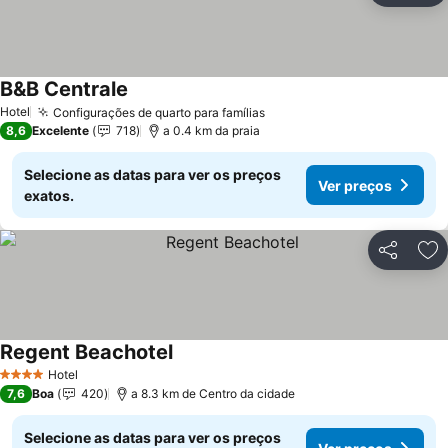
B&B Centrale
Ver preços
Hotel
Configurações de quarto para famílias
Ver preços
8,6
Excelente
718
a 0.4 km da praia
Selecione as datas para ver os preços
Ver preços
exatos.
Partilhar
Ad
Regent Beachotel
Ver preços
Hotel
4 Estrelas
7,6
Boa
420
a 8.3 km de Centro da cidade
Selecione as datas para ver os preços