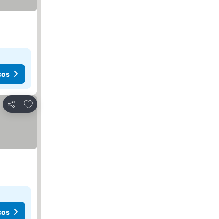
ços
Adicionar aos favoritos
Partilhar
ços