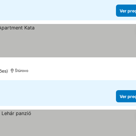
Ver pre
ões)
Štúrovo
Ver pre