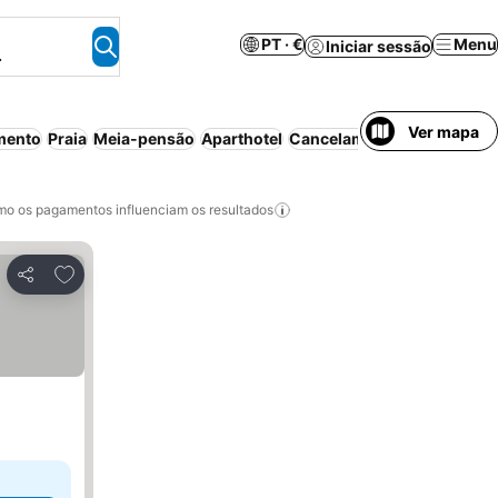
PT · €
Menu
Iniciar sessão
.
Ver mapa
mento
Praia
Meia-pensão
Aparthotel
Cancelamento gratuito
o os pagamentos influenciam os resultados
Adicionar aos favoritos
Partilhar