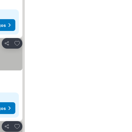
ços
Adicionar aos favoritos
Partilhar
ços
Adicionar aos favoritos
Partilhar