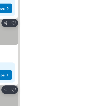
ços
Adicionar aos favoritos
Partilhar
ços
Adicionar aos favoritos
Partilhar