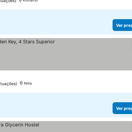
tuações)
Komárno
Ver pre
ntuações)
Nitra
Ver pre