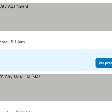
ações)
Štúrovo
Ver pre