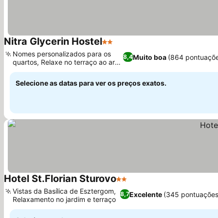
Nitra Glycerin Hostel
2 Estrelas
Nomes personalizados para os
Muito boa
(864 pontuaçõ
8,4
quartos, Relaxe no terraço ao ar
livre
Selecione as datas para ver os preços exatos.
Hotel St.Florian Sturovo
2 Estrelas
Vistas da Basílica de Esztergom,
Excelente
(345 pontuações
8,7
Relaxamento no jardim e terraço