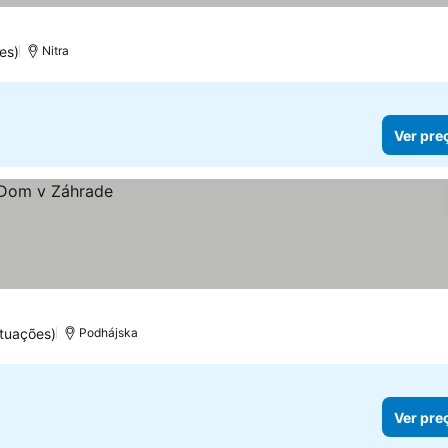
es)
Nitra
Ver pre
tuações)
Podhájska
Ver pre