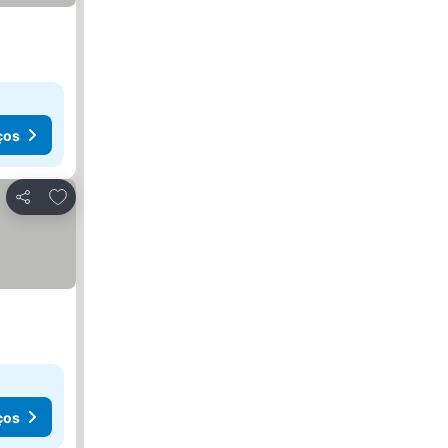
ços
Adicionar aos favoritos
Partilhar
ços