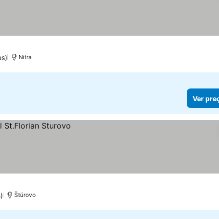
es)
Nitra
Ver pre
)
Štúrovo