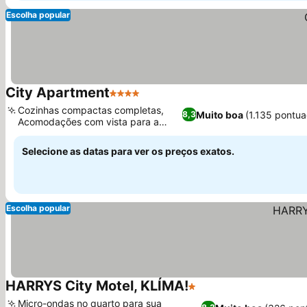
Escolha popular
City Apartment
4 Estrelas
Cozinhas compactas completas,
Muito boa
(1.135 pontu
8,3
Acomodações com vista para a
montanha
Selecione as datas para ver os preços exatos.
Escolha popular
HARRYS City Motel, KLÍMA!
1 Estrelas
Micro-ondas no quarto para sua