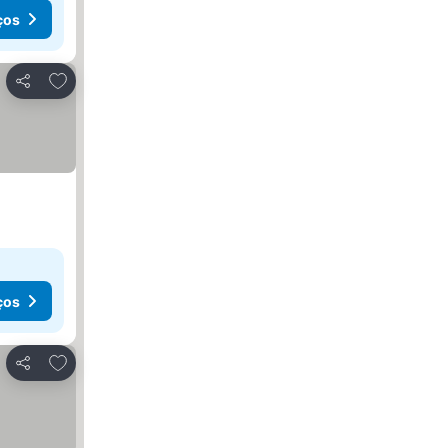
ços
Adicionar aos favoritos
Partilhar
ços
Adicionar aos favoritos
Partilhar