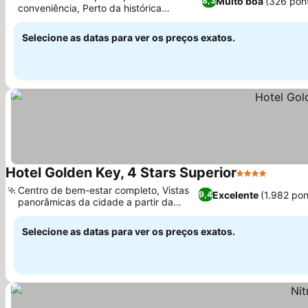
Muito boa
(326 pon
8,3
conveniência, Perto da histórica
Fortaleza de Komarno
Selecione as datas para ver os preços exatos.
Hotel Golden Key, 4 Stars Superior
4 Estrelas
Centro de bem-estar completo, Vistas
Excelente
(1.982 po
9,4
panorâmicas da cidade a partir da
colina Zobor
Selecione as datas para ver os preços exatos.