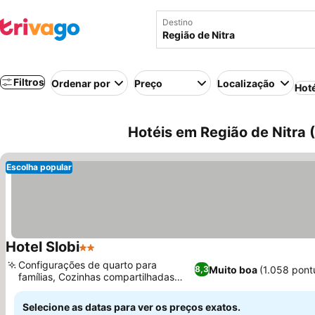
Destino
Filtros
Ordenar por
Preço
Localização
Hot
Hotéis em Região de Nitra 
Escolha popular
Hotel Slobi
2 Estrelas
Configurações de quarto para
Muito boa
(1.058 pont
8,3
famílias, Cozinhas compartilhadas
bem equipadas
Selecione as datas para ver os preços exatos.