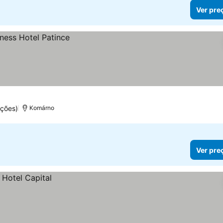
Ver pre
ações)
Komárno
Ver pre