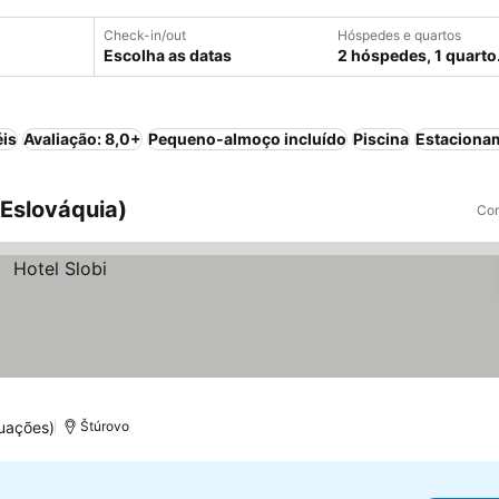
Check-in/out
Hóspedes e quartos
Escolha as datas
2 hóspedes, 1 quarto
éis
Avaliação: 8,0+
Pequeno-almoço incluído
Piscina
Estaciona
(Eslováquia)
Com
uações)
Štúrovo