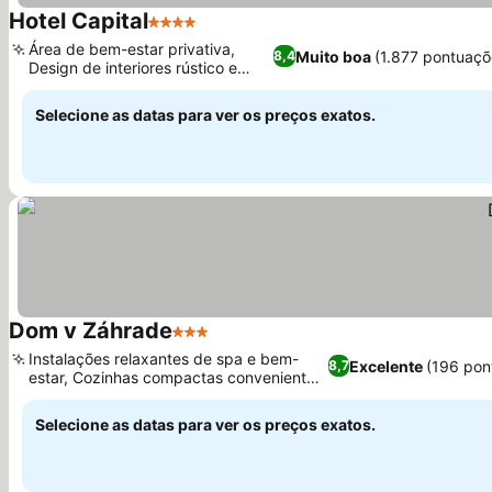
Hotel Capital
4 Estrelas
Área de bem-estar privativa,
Muito boa
(1.877 pontuaçõ
8,4
Design de interiores rústico e
opulento
Selecione as datas para ver os preços exatos.
Dom v Záhrade
3 Estrelas
Instalações relaxantes de spa e bem-
Excelente
(196 pon
8,7
estar, Cozinhas compactas convenientes
no quarto
Selecione as datas para ver os preços exatos.