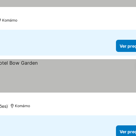
Komárno
Ver pre
ões)
Komárno
Ver pre