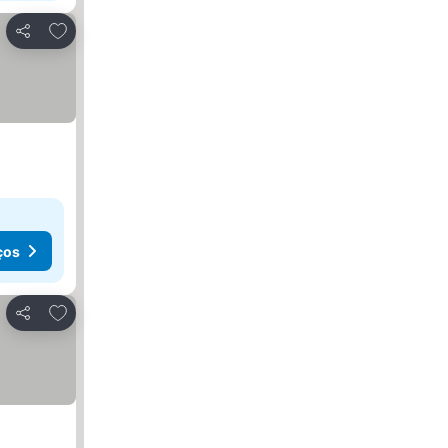
Adicionar aos favoritos
Partilhar
ços
Adicionar aos favoritos
Partilhar