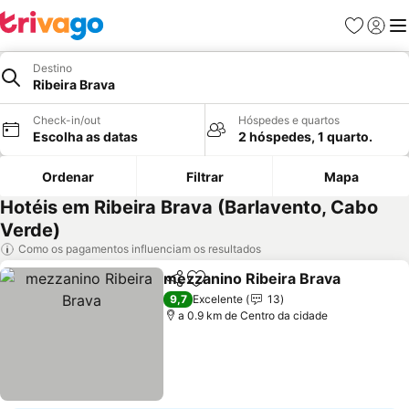
Favoritos
Iniciar
Me
Destino
Ribeira Brava
Check-in/out
Hóspedes e quartos
Escolha as datas
2 hóspedes, 1 quarto.
Ordenar
Filtrar
Mapa
Hotéis em Ribeira Brava (Barlavento, Cabo
Verde)
Como os pagamentos influenciam os resultados
mezzanino Ribeira Brava
Partilhar
Adicionar aos favoritos
9,7
Excelente
13
a 0.9 km de Centro da cidade