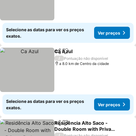
Selecione as datas para ver os preços
Ver preços
exatos.
Ca Azul
Partilhar
Adicionar aos favoritos
/
Pontuação não disponível
a 8.0 km de Centro da cidade
Selecione as datas para ver os preços
Ver preços
exatos.
Residência Alto Saco -
Partilhar
Adicionar aos favoritos
Double Room with Private
Bathroom - Tarrafal de
/
Pontuação não disponível