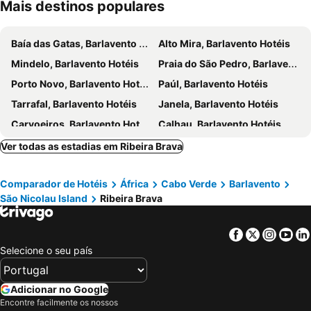
Mais destinos populares
Baía das Gatas, Barlavento Hotéis
Alto Mira, Barlavento Hotéis
Mindelo, Barlavento Hotéis
Praia do São Pedro, Barlavento Hotéis
Porto Novo, Barlavento Hotéis
Paúl, Barlavento Hotéis
Tarrafal, Barlavento Hotéis
Janela, Barlavento Hotéis
Carvoeiros, Barlavento Hotéis
Calhau, Barlavento Hotéis
Santa Maria, Barlavento Hotéis
Praia, Sotavento Hotéis
Ver todas as estadias em Ribeira Brava
Praia de Lacacao, Barlavento Hotéis
Sal Rei, Barlavento Hotéis
Comparador de Hotéis
África
Cabo Verde
Barlavento
Rabil, Barlavento Hotéis
Praia de Chaves, Barlavento Hotéis
São Nicolau Island
Ribeira Brava
Espargos, Barlavento Hotéis
Facebook
Twitter
Insta
Yo
Selecione o seu país
Adicionar no Google
Encontre facilmente os nossos