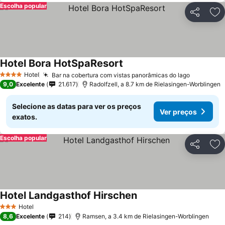
Escolha popular
Partilhar
Ad
Hotel Bora HotSpaResort
Hotel
Bar na cobertura com vistas panorâmicas do lago
4 Estrelas
9,0
Excelente
21.617
Radolfzell, a 8.7 km de Rielasingen-Worblingen
Selecione as datas para ver os preços
Ver preços
exatos.
Escolha popular
Partilhar
Ad
Hotel Landgasthof Hirschen
Hotel
3 Estrelas
8,6
Excelente
214
Ramsen, a 3.4 km de Rielasingen-Worblingen