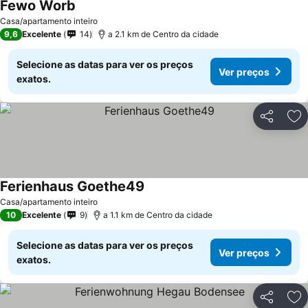
Fewo Worb
Casa/apartamento inteiro
9,6
Excelente
14
a 2.1 km de Centro da cidade
Selecione as datas para ver os preços
Ver preços
exatos.
Partilhar
Ad
Ferienhaus Goethe49
Casa/apartamento inteiro
10
Excelente
9
a 1.1 km de Centro da cidade
Selecione as datas para ver os preços
Ver preços
exatos.
Partilhar
Ad