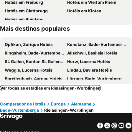
Hotéis em Freiburg
Hotéis em Weil am Rhein
Aquasol
Rheinfall
Hotéis em Glattbrugg
Hotéis em Kloten
Festungsruine Hohentwiel
Kloster Sankt Georgen
Hotéis em Rümlang
Bürgerstube
Stadtmuseum Radolfzell
Mais destinos populares
Otto-Dix-Haus- Hemmenhofen
Schloss Langenstein Golf and Country Club
Altstadt
Munot
Opfikon, Zurique Hotéis
Konstanz, Bade-Vurtemberga Hotéis
Wild- und Freizeitpark Allensbach
Art-House
Ringsheim, Bade-Vurtemberga Hotéis
Allschwil, Basileia Hotéis
Sea-Life
Poseidon
St. Gallen, Kanton St. Gallen Hotéis
Horw, Lucerna Hotéis
Kartause Ittingen
Haus zum Rüden
Weggis, Lucerna Hotéis
Lindau, Baviera Hotéis
Zürcher Theater Spektakel
Triumphbogen
Spreitenbach, Aargau Hotéis
Lörrach, Bade-Vurtemberga Hotéis
Voliere
Restaurant Fährhaus
Friedrichshafen, Bade-Vurtemberga Hotéis
Dornbirn, Vorarlberg Hotéis
Ver todas as estadias em Rielasingen-Worblingen
Kriens, Lucerna Hotéis
Pratteln, Basileia Hotéis
Comparador de Hotéis
Europa
Alemanha
Rothenburg, Lucerna Hotéis
Wallisellen, Zurique Hotéis
Bade-Vurtemberga
Rielasingen-Worblingen
Schaan, Vaduz Hotéis
Ettenheim, Bade-Vurtemberga Hotéis
Triesenberg, Vaduz Hotéis
Merlischachen, Schwyz Hotéis
Facebook
Twitter
Insta
Yo
Stuttgart, Bade-Vurtemberga Hotéis
Heidelberg, Bade-Vurtemberga Hotéis