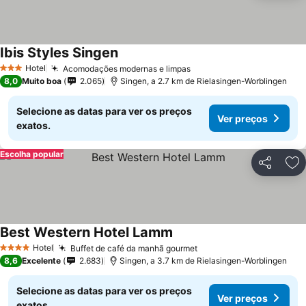
Ibis Styles Singen
Hotel
Acomodações modernas e limpas
3 Estrelas
8,0
Muito boa
2.065
Singen, a 2.7 km de Rielasingen-Worblingen
Selecione as datas para ver os preços
Ver preços
exatos.
Escolha popular
Partilhar
Ad
Best Western Hotel Lamm
Hotel
Buffet de café da manhã gourmet
4 Estrelas
8,6
Excelente
2.683
Singen, a 3.7 km de Rielasingen-Worblingen
Selecione as datas para ver os preços
Ver preços
exatos.