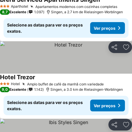
Aparthotel
Apartamentos modernos com cozinhas completas
3 Estrelas
8,7
Excelente
1.097
Singen, a 2.7 km de Rielasingen-Worblingen
Selecione as datas para ver os preços
Ver preços
exatos.
Partilhar
Ad
Hotel Trezor
Hotel
Amplo buffet de café da manhã com variedade
3 Estrelas
9,0
Excelente
1.142
Singen, a 3.0 km de Rielasingen-Worblingen
Selecione as datas para ver os preços
Ver preços
exatos.
Partilhar
Ad