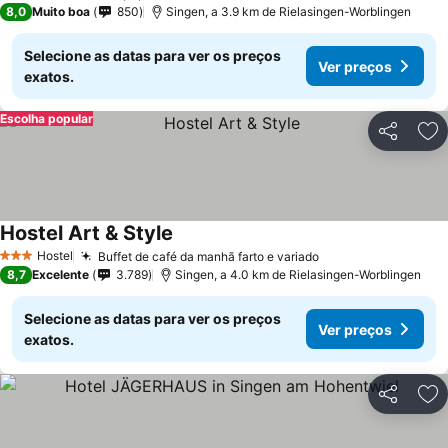
8,0
Muito boa
850
Singen, a 3.9 km de Rielasingen-Worblingen
Selecione as datas para ver os preços
Ver preços
exatos.
Escolha popular
Partilhar
Ad
Hostel Art & Style
Hostel
Buffet de café da manhã farto e variado
3 Estrelas
8,7
Excelente
3.789
Singen, a 4.0 km de Rielasingen-Worblingen
Selecione as datas para ver os preços
Ver preços
exatos.
Partilhar
Ad