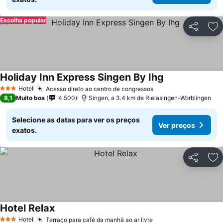
Escolha popular
Partilhar
Ad
Holiday Inn Express Singen By Ihg
Hotel
Acesso direto ao centro de congressos
3 Estrelas
8,1
Muito boa
4.500
Singen, a 3.4 km de Rielasingen-Worblingen
Selecione as datas para ver os preços
Ver preços
exatos.
Partilhar
Ad
Hotel Relax
Hotel
Terraço para café da manhã ao ar livre
3 Estrelas