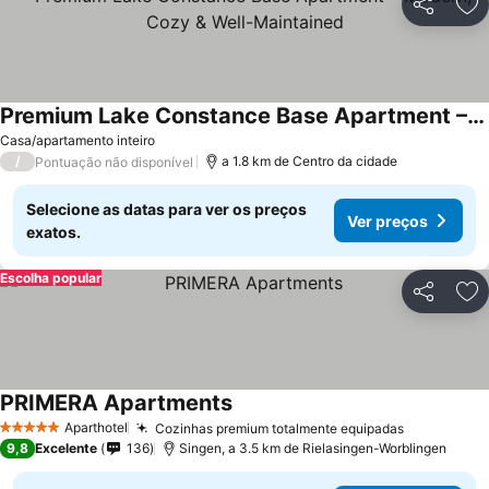
Partilhar
Ad
Premium Lake Constance Base Apartment – Modern, Cozy & Well-Maintained
Casa/apartamento inteiro
/
a 1.8 km de Centro da cidade
Pontuação não disponível
Selecione as datas para ver os preços
Ver preços
exatos.
Escolha popular
Partilhar
Ad
PRIMERA Apartments
Aparthotel
Cozinhas premium totalmente equipadas
5 Estrelas
9,8
Excelente
136
Singen, a 3.5 km de Rielasingen-Worblingen