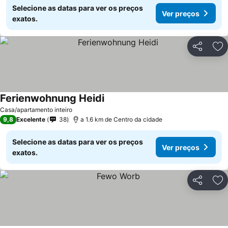
Selecione as datas para ver os preços
Ver preços
exatos.
Partilhar
Ad
Ferienwohnung Heidi
Casa/apartamento inteiro
9,8
Excelente
38
a 1.6 km de Centro da cidade
Selecione as datas para ver os preços
Ver preços
exatos.
Partilhar
Ad