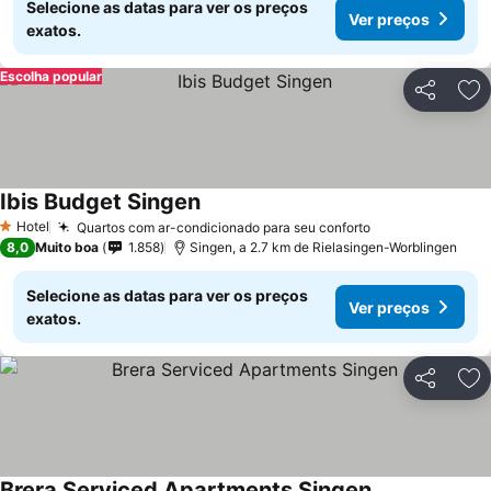
Selecione as datas para ver os preços
Ver preços
exatos.
Escolha popular
Partilhar
Ad
Ibis Budget Singen
Hotel
Quartos com ar-condicionado para seu conforto
1 Estrelas
8,0
Muito boa
1.858
Singen, a 2.7 km de Rielasingen-Worblingen
Selecione as datas para ver os preços
Ver preços
exatos.
Partilhar
Ad
Brera Serviced Apartments Singen