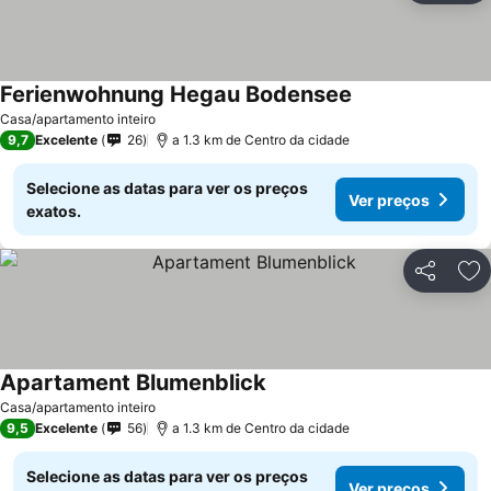
Ferienwohnung Hegau Bodensee
Casa/apartamento inteiro
9,7
Excelente
26
a 1.3 km de Centro da cidade
Selecione as datas para ver os preços
Ver preços
exatos.
Partilhar
Ad
Apartament Blumenblick
Casa/apartamento inteiro
9,5
Excelente
56
a 1.3 km de Centro da cidade
Selecione as datas para ver os preços
Ver preços