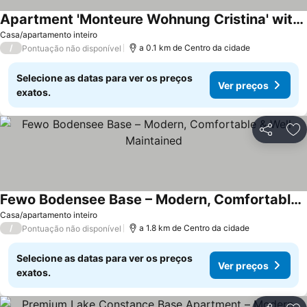
Apartment 'Monteure Wohnung Cristina' with Private Terrace and Wi-Fi
Casa/apartamento inteiro
/
a 0.1 km de Centro da cidade
Pontuação não disponível
Selecione as datas para ver os preços
Ver preços
exatos.
Partilhar
Ad
Fewo Bodensee Base – Modern, Comfortable & Well-Maintained
Casa/apartamento inteiro
/
a 1.8 km de Centro da cidade
Pontuação não disponível
Selecione as datas para ver os preços
Ver preços
exatos.