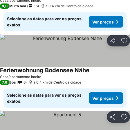
Casa/apartamento inteiro
8,0
Muito boa
16
a 0.4 km de Centro da cidade
Selecione as datas para ver os preços
Ver preços
exatos.
Partilhar
Ad
Ferienwohnung Bodensee Nähe
Casa/apartamento inteiro
7,6
Boa
6
a 0.4 km de Centro da cidade
Selecione as datas para ver os preços
Ver preços
exatos.
Partilhar
Ad