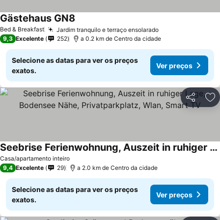
Gästehaus GN8
Bed & Breakfast
Jardim tranquilo e terraço ensolarado
9,3
Excelente
252
a 0.2 km de Centro da cidade
Selecione as datas para ver os preços
Ver preços
exatos.
Partilhar
Ad
Seebrise Ferienwohnung, Auszeit in ruhiger Lage, Bodensee Nähe, Privatparkplatz, Wlan, Smart TV
Casa/apartamento inteiro
9,4
Excelente
29
a 2.0 km de Centro da cidade
Selecione as datas para ver os preços
Ver preços
exatos.