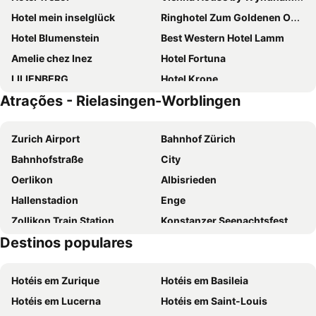
Hotel mein inselglück
Ringhotel Zum Goldenen Ochsen
Hotel Blumenstein
Best Western Hotel Lamm
Amelie chez Inez
Hotel Fortuna
LILIENBERG
Hotel Krone
Atrações - Rielasingen-Worblingen
Ibis Styles Singen
AMIA Hotel Singen
Victoria
Holiday Inn Express Singen By Ihg
Zurich Airport
Bahnhof Zürich
Hotel JÄGERHAUS in Singen am Hohentwiel
Weinvilla Vollmayer
Bahnhofstraße
City
Hotel Relax
Hotel Gasthaus Kranz
Oerlikon
Albisrieden
Hotel Rheingerbe
Hotel Bora HotSpaResort
Hallenstadion
Enge
Hotel K99
aquaTurm Hotel & Energie
Zollikon Train Station
Konstanzer Seenachtsfest
Hotel Hoeri am Bodensee
Seehörnle Hotel & Gasthaus
Destinos populares
Unterstrass
Stadthaus
Landgasthof Ritter
Hotel Rheinfall
Insel Mainau
Höngg
Insel-Hof Reichenau Hotel-garni
Haus Rose
Hotéis em Zurique
Hotéis em Basileia
Rathaus Zürich
Langstrasse
Hotel Frauenfeld
Hotel Rosmarin
Hotéis em Lucerna
Hotéis em Saint-Louis
Stadion Letzigrund
Altstetten
Hotel St. Elisabeth