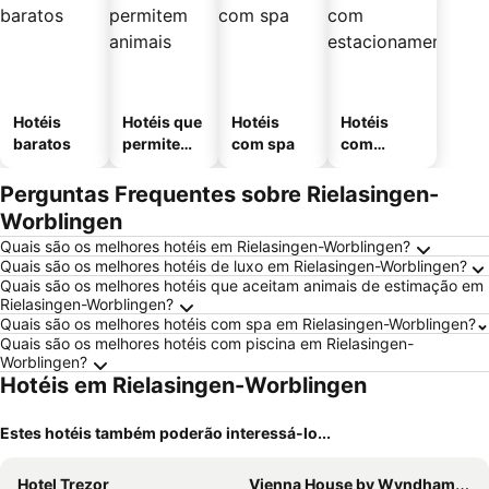
Hotéis
Hotéis que
Hotéis
Hotéis
baratos
permitem
com spa
com
animais
estaciona
mento
Perguntas Frequentes sobre Rielasingen-
Worblingen
Quais são os melhores hotéis em Rielasingen-Worblingen?
Quais são os melhores hotéis de luxo em Rielasingen-Worblingen?
Quais são os melhores hotéis que aceitam animais de estimação em
Rielasingen-Worblingen?
Quais são os melhores hotéis com spa em Rielasingen-Worblingen?
Quais são os melhores hotéis com piscina em Rielasingen-
Worblingen?
Hotéis em Rielasingen-Worblingen
Estes hotéis também poderão interessá-lo...
Hotel Trezor
Vienna House by Wyndham Zur Bleiche Schaffhausen