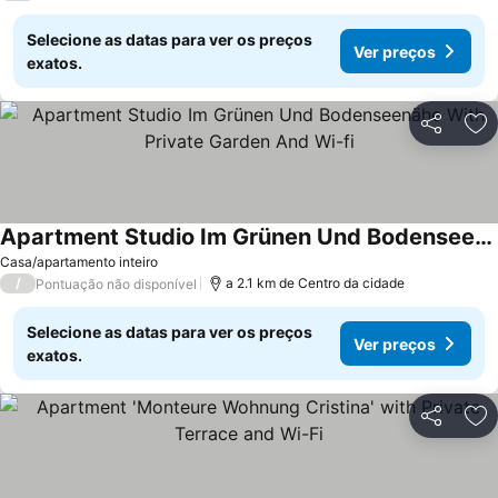
Selecione as datas para ver os preços
Ver preços
exatos.
Partilhar
Ad
Apartment Studio Im Grünen Und Bodenseenähe With Private Garden And Wi-fi
Casa/apartamento inteiro
/
a 2.1 km de Centro da cidade
Pontuação não disponível
Selecione as datas para ver os preços
Ver preços
exatos.
Partilhar
Ad