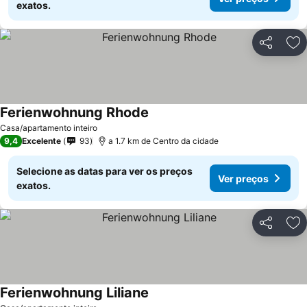
exatos.
Partilhar
Ad
Ferienwohnung Rhode
Casa/apartamento inteiro
9,4
Excelente
93
a 1.7 km de Centro da cidade
Selecione as datas para ver os preços
Ver preços
exatos.
Partilhar
Ad
Ferienwohnung Liliane