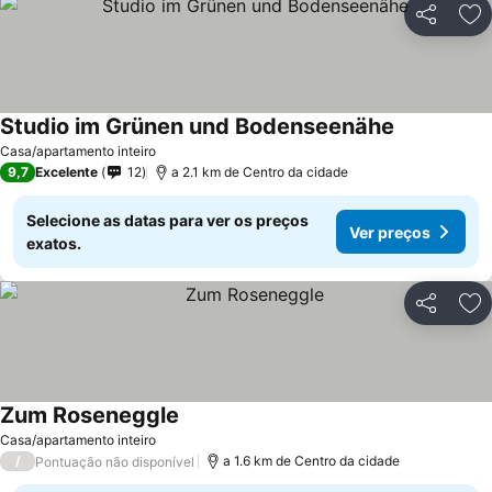
Partilhar
Ad
Studio im Grünen und Bodenseenähe
Casa/apartamento inteiro
9,7
Excelente
12
a 2.1 km de Centro da cidade
Selecione as datas para ver os preços
Ver preços
exatos.
Partilhar
Ad
Zum Roseneggle
Casa/apartamento inteiro
/
a 1.6 km de Centro da cidade
Pontuação não disponível