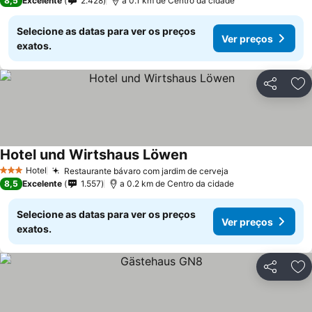
8,5
Excelente
2.428
a 0.1 km de Centro da cidade
Selecione as datas para ver os preços
Ver preços
exatos.
Partilhar
Ad
Hotel und Wirtshaus Löwen
Hotel
Restaurante bávaro com jardim de cerveja
3 Estrelas
8,5
Excelente
1.557
a 0.2 km de Centro da cidade
Selecione as datas para ver os preços
Ver preços
exatos.
Partilhar
Ad