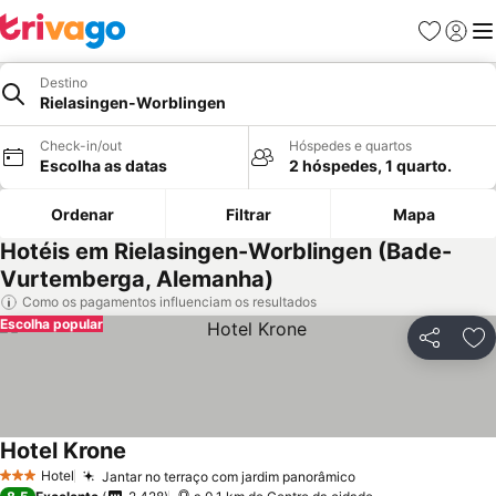
Favoritos
Iniciar
Me
Destino
Rielasingen-Worblingen
Check-in/out
Hóspedes e quartos
Escolha as datas
2 hóspedes, 1 quarto.
Ordenar
Filtrar
Mapa
Hotéis em Rielasingen-Worblingen (Bade-
Vurtemberga, Alemanha)
Como os pagamentos influenciam os resultados
Escolha popular
Partilhar
Ad
Hotel Krone
Hotel
Jantar no terraço com jardim panorâmico
3 Estrelas