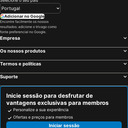
Selecione o seu país
Baden-Baden, Bade-Vurtemberga Hotéis
Karlsruhe, Bade-Vurtemberga Hotéis
Ulm, Bade-Vurtemberga Hotéis
Leinfelden, Bade-Vurtemberga Hotéis
Adicionar no Google
Encontre facilmente os nossos
Memmingen, Baviera Hotéis
Böblingen, Bade-Vurtemberga Hotéis
resultados: adicione o trivago como
Pforzheim, Bade-Vurtemberga Hotéis
Berlim, Berlim Hotéis
fonte preferencial no Google.
Empresa
Munique, Baviera Hotéis
Colónia, Renânia do Norte-Vestfália Hotéis
Frankfurt, Hesse Hotéis
Dusseldorf, Renânia do Norte-Vestfália Hotéis
Os nossos produtos
Hamburgo, Hamburgo Hotéis
Nuremberga, Baviera Hotéis
Termos e políticas
Dresden, Saxónia Hotéis
Suporte
Inicie sessão para desfrutar de
vantagens exclusivas para membros
Personalize a sua experiência
Ofertas e preços para membros
Iniciar sessão