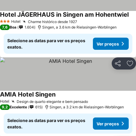
Hotel JÄGERHAUS in Singen am Hohentwiel
Hotel
Charme histórico desde 1927
3 Estrelas
7,6
Boa
1.604
Singen, a 3.6 km de Rielasingen-Worblingen
Selecione as datas para ver os preços
Ver preços
exatos.
Partilhar
Ad
AMIA Hotel Singen
Hotel
Design de quarto elegante e bem pensado
9,2
Excelente
615
Singen, a 3.2 km de Rielasingen-Worblingen
Selecione as datas para ver os preços
Ver preços
exatos.