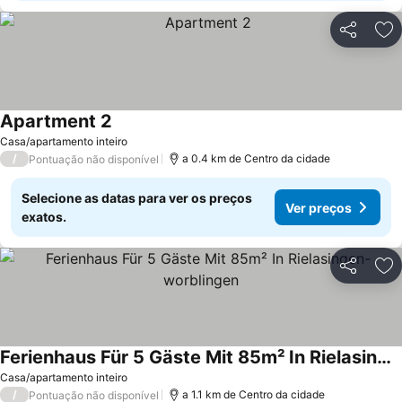
Partilhar
Ad
Apartment 2
Casa/apartamento inteiro
/
a 0.4 km de Centro da cidade
Pontuação não disponível
Selecione as datas para ver os preços
Ver preços
exatos.
Partilhar
Ad
Ferienhaus Für 5 Gäste Mit 85m² In Rielasingen-worblingen
Casa/apartamento inteiro
/
a 1.1 km de Centro da cidade
Pontuação não disponível