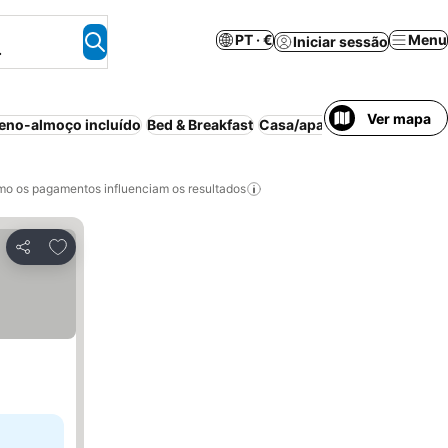
PT · €
Menu
Iniciar sessão
.
Ver mapa
eno-almoço incluído
Bed & Breakfast
Casa/apartamento inteiro
o os pagamentos influenciam os resultados
Adicionar aos favoritos
Partilhar