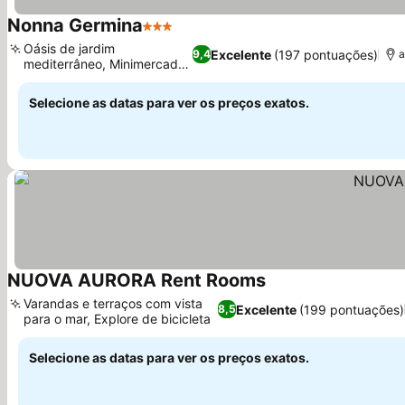
Nonna Germina
3 Estrelas
Ver preços
Oásis de jardim
Excelente
(197 pontuações)
9,4
a
mediterrâneo, Minimercado
Ver preços
no local
Selecione as datas para ver os preços exatos.
NUOVA AURORA Rent Rooms
Ver preços
Varandas e terraços com vista
Excelente
(199 pontuações)
8,5
para o mar, Explore de bicicleta
Ver preços
Selecione as datas para ver os preços exatos.