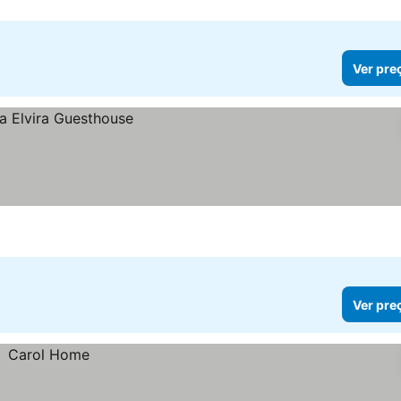
Ver pre
Ver pre