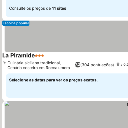
Consulte os preços de
11 sites
Escolha popular
La Piramide
3 Estrelas
Ver preços
Culinária siciliana tradicional,
(304 pontuações)
7,2
a 0.
Cenário costeiro em Roccalumera
Ver preços
Selecione as datas para ver os preços exatos.