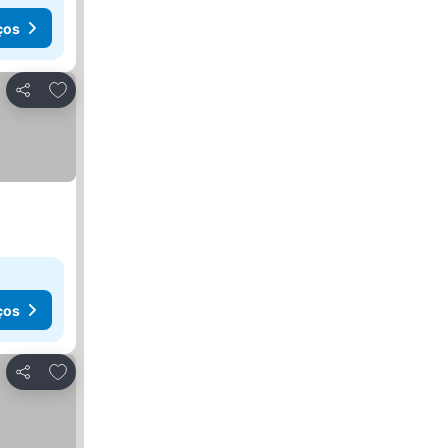
ços
Adicionar aos favoritos
Partilhar
ços
Adicionar aos favoritos
Partilhar