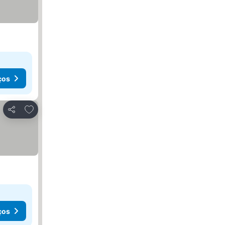
ços
Adicionar aos favoritos
Partilhar
ços