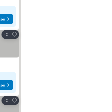
ços
Adicionar aos favoritos
Partilhar
ços
Adicionar aos favoritos
Partilhar