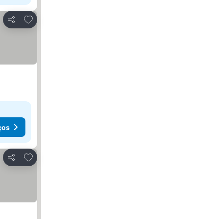
Adicionar aos favoritos
Partilhar
ços
Adicionar aos favoritos
Partilhar