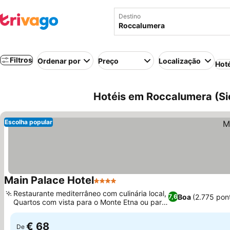
Destino
Filtros
Ordenar por
Preço
Localização
Hot
Hotéis em Roccalumera (Sicíl
Escolha popular
Main Palace Hotel
4 Estrelas
Ver preços
Restaurante mediterrâneo com culinária local,
Boa
(2.775 pon
7,6
Quartos com vista para o Monte Etna ou para
Ver preços
o mar
€ 68
De