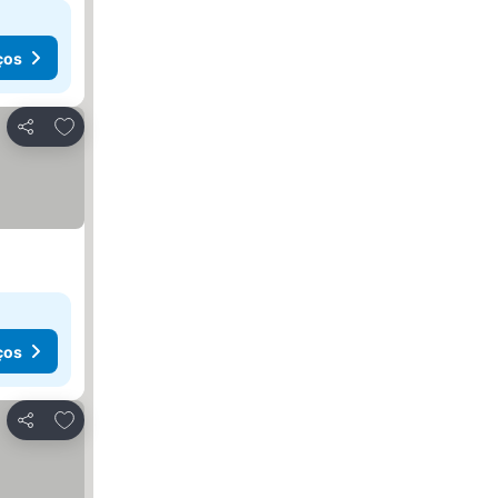
ços
Adicionar aos favoritos
Partilhar
ços
Adicionar aos favoritos
Partilhar