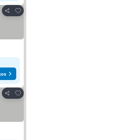
Adicionar aos favoritos
Partilhar
ços
Adicionar aos favoritos
Partilhar