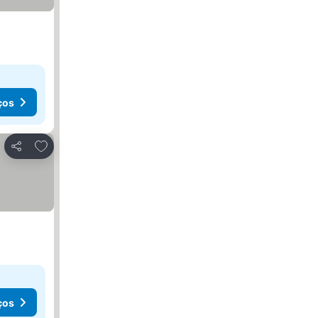
ços
Adicionar aos favoritos
Partilhar
ços