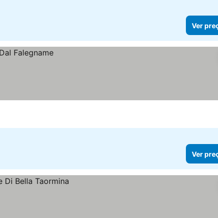
Ver pre
Ver pre