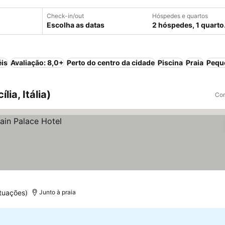
Check-in/out
Hóspedes e quartos
Escolha as datas
2 hóspedes, 1 quarto
éis
Avaliação: 8,0+
Perto do centro da cidade
Piscina
Praia
Pequ
ia, Itália)
Com
tuações)
Junto à praia