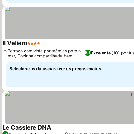
Il Veliero
4 Estrelas
Ver preços
Terraço com vista panorâmica para o
Excelente
(101 pontu
9,5
mar, Cozinha compartilhada bem
Ver preços
equipada
Selecione as datas para ver os preços exatos.
Le Cassiere DNA
Ver preços